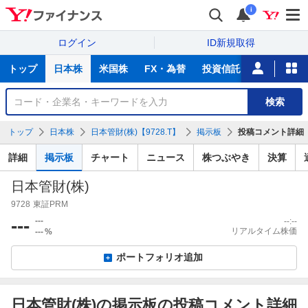
i
ログイン
ID新規取得
主
トップ
日本株
米国株
FX・為替
投資信託
ニュース
な
サ
銘
検索
ー
柄
ビ
を
トップ
日本株
日本管財(株)【9728.T】
掲示板
投稿コメント詳細
ス
検
索
詳細
掲示板
チャート
ニュース
株つぶやき
決算
日本管財(株)
9728
東証PRM
---
---
--:--
リアルタイム株価
---
%
ポートフォリオ追加
日本管財(株)の掲示板の投稿コメント詳細