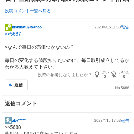
投稿コメント一覧へ戻る
報告
nishikatu@yahoo
2023/4/15 11:58
掲
>>
5687
示
板
>なんで毎日の売価つかないの？
記
事
毎日の変化する値段知りたいのに、毎日取引成立してるか
わかる人教えて下さい。
はい
いいえ
投資の参考になりましたか？
3
8
返信
No.
5688
返信コメント
報告
aby*****
2023/4/15 17:53
掲
>>
5688
示
此処は 9347に変わっていますョ、