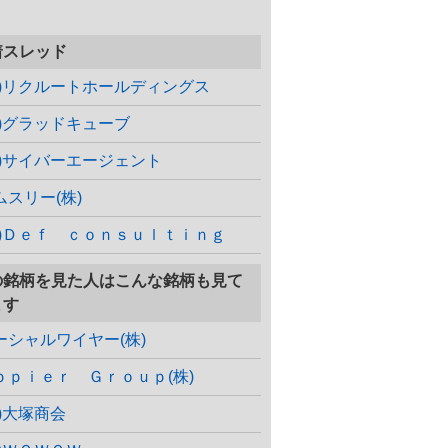
着スレッド
株)リクルートホールディングス
株)グラッドキューブ
株)サイバーエージェント
ムスリー(株)
株)Ｄｅｆ ｃｏｎｓｕｌｔｉｎｇ
の銘柄を見た人はこんな銘柄も見て
ます
ーシャルワイヤー(株)
ｐｐｉｅｒ Ｇｒｏｕｐ(株)
株)大塚商会