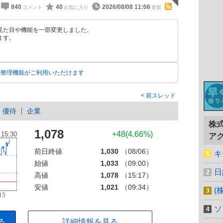
840
40
2026/08/08 11:06
見た目や機能を一部変更しました。
ます。
動整理機能がご利用いただけます
前スレッド
優待
企業
株
1,078
+48(4.66%)
ア
前日終値
1,030
（08/06）
キ
始値
1,033
（09:00）
日
高値
1,078
（15:17）
安値
1,021
（09:34）
(
ソ
る
詳細情報を見る