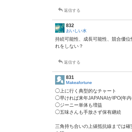
返信する
832
おいしい水
持続可能性、成長可能性、競合優位
れをしない？
返信する
831
Makeafortune
◯上に行く典型的なチャート
◯早ければ来年JAPANAIがIPO(年
◯
ジーニー
単体も増益
◯五味さんも手放さず保有継続
三角持ち合いの上値抵抗線までは確