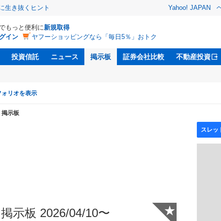
クに生き抜くヒント
Yahoo! JAPAN
Dでもっと便利に
新規取得
グイン
ヤフーショッピングなら「毎日5％」おトク
投資信託
ニュース
掲示板
証券会社比較
不動産投資
フォリオを表示
掲示板
★
示板 2026/04/10〜