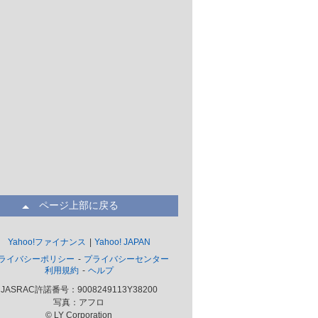
ページ上部に戻る
Yahoo!ファイナンス
Yahoo! JAPAN
ライバシーポリシー
プライバシーセンター
利用規約
ヘルプ
JASRAC許諾番号：9008249113Y38200
写真：アフロ
© LY Corporation