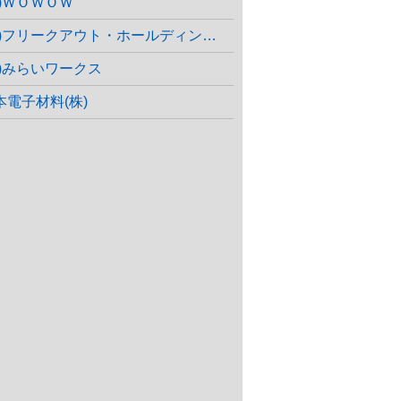
株)ＷＯＷＯＷ
(株)フリークアウト・ホールディングス
株)みらいワークス
本電子材料(株)