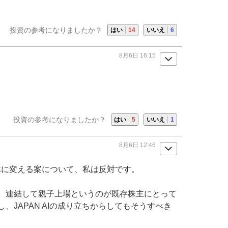
投資の参考になりましたか？
はい
14
いいえ
6
8月6日 16:15
投資の参考になりましたか？
はい
5
いいえ
1
8月6日 12:46
を母体に変える案について、私は反対です。
、連結して
親子上場
というのが既存株主にとって
、JAPAN AIの成り立ちからしてもそうすべき