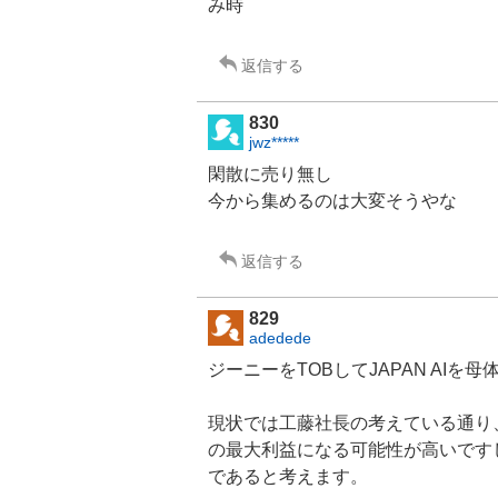
み時
返信する
830
jwz*****
閑散に売り無し
今から集めるのは大変そうやな
返信する
829
adedede
ジーニー
をTOBしてJAPAN AI
現状では工藤社長の考えている通り
の最大利益になる可能性が高いですし
であると考えます。