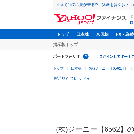
日本で45℃の夏が来る!? 猛暑を賢くおト
I
ロ
トップ
日本株
米国株
FX・為替
掲示板トップ
ポートフォリオ
ログインしてポート
トップ
日本株
(株)ジーニー【6562.T】
最近見たスレッド
(株)ジーニー【6562】の掲