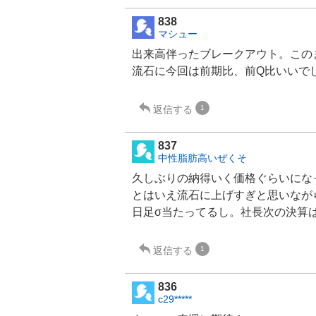
838
マシュー
出来高伴ったブレークアウト。この
流石に今回は前期比、前Q比いいで
返信する
1
837
中性脂肪高いぜくそ
久しぶりの納得いく価格ぐらいにな
とはいえ流石に上げすぎと思いなが
日足σ当たってるし。社長次の決算
返信する
1
836
c29*****