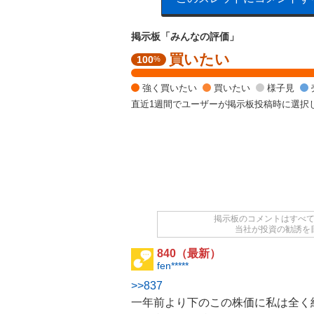
掲示板「みんなの評価」
買いたい
強
100
%
く
買
強く買いたい
買いたい
様子見
い
直近1週間でユーザーが掲示板投稿時に選択
た
い
1
0
0
%
掲示板のコメントはすべ
当社が投資の勧誘を
840（最新）
fen*****
>>837
一年前より下のこの株価に私は全く納