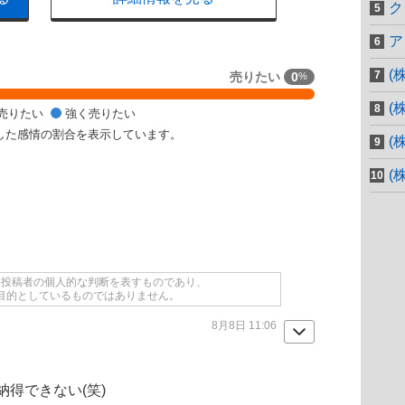
ク
ア
(
売りたい
0
%
(
売りたい
強く売りたい
した感情の割合を表示しています。
(
(
て投稿者の個人的な判断を表すものであり、
目的としているものではありません。
8月8日 11:06
得できない(笑)