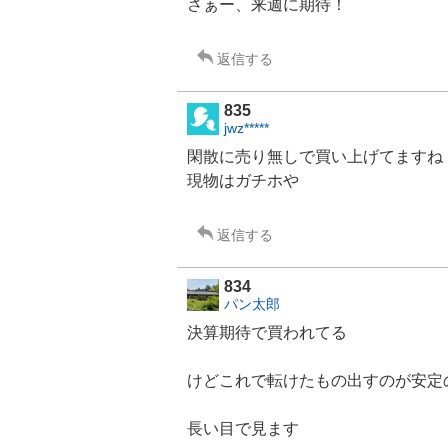
さぁー、来週に期待！
返信する
835
jwz*****
閑散に売り無しで買い上げてますね
現物はガチホや
返信する
834
パン太郎
決算期待で買われてる
けどこれで転けたもの出すのが安定
長い目で見ます