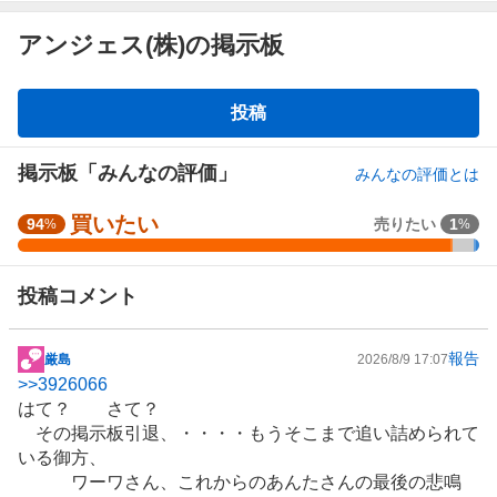
アンジェス(株)の掲示板
掲
投稿
示
板
掲示板「みんなの評価」
みんなの評価とは
買いたい
強
94
売りたい
1
%
%
く
買
投稿コメント
い
た
い
報告
厳島
2026/8/9 17:07
掲
9
>>
3926066
示
3
はて？ さて？
板
.
その掲示板引退、・・・・もうそこまで追い詰められて
記
6
いる御方、
事
7
ワーワさん、これからのあんたさんの最後の悲鳴
%