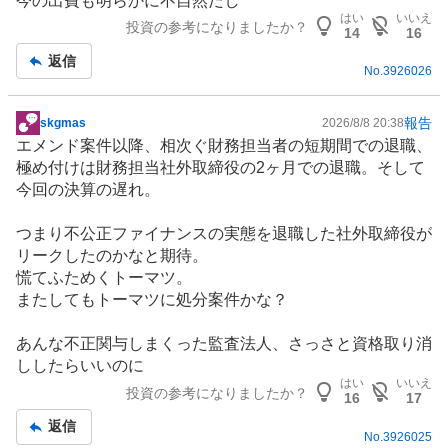
今の出費も明らかに不自然だし
はい
いいえ
投資の参考になりましたか？
14
16
返信
No.
3926026
報告
skgmas
2026/8/8 20:38
掲
エメンド案件以降、相次ぐ財務担当者の短期間での退職、
示
極め付けは財務担当社外取締役の2ヶ月での退職。そして
板
今回の決算の遅れ。
記
事
つまり不公正ファイナンスの実態を退職した社外取締役が
リークしたのかなと期待。
慌てふためくトーマツ。
またしてもトーマツに処分案件かな？
あんな不正関与しまくった監査法人、さっさと資格取り消
ししたらいいのに
はい
いいえ
投資の参考になりましたか？
16
17
返信
No.
3926025