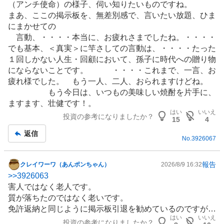
（アンチ使命）の様子、伺い知りたいものですね。
、
まあ、ここの掲示板を、無差別感で、言いたい放題、ひま
買
にまかせての
い
言動、・・・・本当に、お疲れさまでしたね。・・・・
た
でも基本、＜真実＞に竿さしての言動は、・・・・たった
い
１回しかない人生・回顧において、孫子に時代への贈り物
0
にならないことです。 ・・・・これまで、一言、お
.
疲れ様でした。 もう一人、二人、おられますけどね。
6
もう今日は、いつもの美味しい焼酎を片手に、
3
ますます、壮健です！。
%
はい
いいえ
投資の参考になりましたか？
、
15
4
様
返信
No.
3926067
子
見
4
報告
クレイワーワ（あんポンちゃん）
2026/8/9 16:32
掲
.
>>
3926063
示
4
害人ではなく老人です。
板
3
質が落ちたのではなく老いです。
記
%
免許返納と同じように掲示板引退を勧めているのですが…
事
、
はい
いいえ
投資の参考になりましたか？