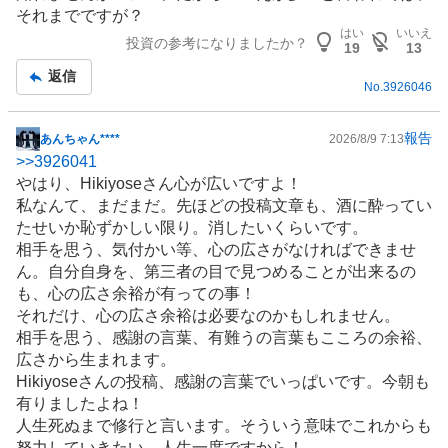
それまでですが？
はい
いいえ
投資の参考になりましたか？
19
13
返信
No.
3926046
報告
あんちゃん****
2026/8/9 7:13
掲
>>
3926041
示
やはり、Hikiyoseさん心が広いですよ！
板
私なんて、まだまだ。先ほどの投稿文章も、酒に酔ってい
記
たせいか恥ずかしい限り。消したいくらいです。
事
相手を思う、気付かい等、心の広さがなければできませ
ん。自分自身を、第三者の目で見つめることが出来るの
も、心の広さ余裕が有っての事！
それだけ、心の広さ余裕は必要なのかもしれません。
相手を思う、感謝の言葉、有難うの言葉もこころの余裕、
広さから生まれます。
Hikiyoseさんの投稿、感謝の言葉でいっぱいです。今朝も
有りましたよね！
人生死ぬまで修行と言います。そういう意味でこれからも
努力していきたい。人生一度ですから！