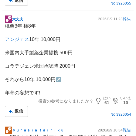
返信
No.
3926055
報告
大丈夫
2026/8/9 11:23
掲
桃栗3年 柿8年
示
板
アンジェス
10年 10,000円
記
事
米国内大手製薬企業提携 500円
コラテジェン米国承認時 2000円
それから10年 10,000円↗️
年寄の妄想です!
はい
いいえ
投資の参考になりましたか？
61
10
返信
No.
3926054
報告
ｙｕｒａｓｉａ ｔａｉｒｉｋｕ
2026/8/9 10:34
掲