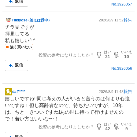
返信
No.
3926057
報告
Hikiyose (答えは我中）
2026/8/9 11:52
掲
チラ見ですが
示
拝見してる
板
私も嬉しい^ ^
記
強く買いたい
事
はい
いいえ
投資の参考になりましたか？
21
10
返信
No.
3926056
報告
daf*****
2026/8/9 11:48
掲
嬉しいですね‼️同じ考えの人がいると言うのは何より心強
示
いですね！但し高齢者なので、待ちたいですが、10年
板
は、ちと きついですね!あの世に持って行けませんの
記
で！若い方はいいな〜！
事
はい
いいえ
投資の参考になりましたか？
42
9