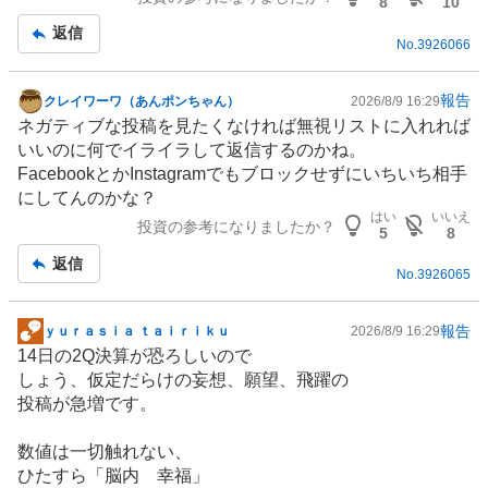
8
10
売
返信
り
No.
3926066
た
い
報告
クレイワーワ（あんポンちゃん）
2026/8/9 16:29
0
掲
ネガティブな投稿を見たくなければ無視リストに入れれば
.
示
いいのに何でイライラして返信するのかね。
6
板
FacebookとかInstagramでもブロックせずにいちいち相手
3
記
にしてんのかな？
%
事
はい
いいえ
、
投資の参考になりましたか？
5
8
強
返信
く
No.
3926065
売
り
報告
ｙｕｒａｓｉａ ｔａｉｒｉｋｕ
2026/8/9 16:29
掲
た
14日の2Q決算が恐ろしいので
示
い
しょう、仮定だらけの妄想、願望、飛躍の
板
0
投稿が急増です。
記
.
事
6
数値は一切触れない、
3
ひたすら「脳内 幸福」