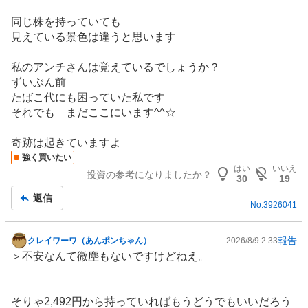
同じ株を持っていても
見えている景色は違うと思います
私のアンチさんは覚えているでしょうか？
ずいぶん前
たばこ
代にも困っていた私です
それでも まだここにいます^^☆
奇跡は起きていますよ
強く買いたい
はい
いいえ
投資の参考になりましたか？
30
19
返信
No.
3926041
報告
クレイワーワ（あんポンちゃん）
2026/8/9 2:33
掲
＞不安なんて微塵もないですけどねえ。
示
板
記
そりゃ2,492円から持っていればもうどうでもいいだろう
事