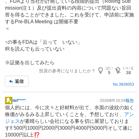
、FDAより当社が計画している段階的提出（Rolling Sub
示
mission注１）及び提出資料の内容について問題ない旨回
板
答を得ることができました。これを受けて、申請前に実施
記
するPre-BLA Meeting は開催不要
事
＜
↑の事をFDAは「云って いない」
IR
を読んでも云っていない
※証拠を出してみたら
はい
いいえ
投資の参考になりましたか？
5
38
返信
No.
3926053
報告
daf*****
2026/8/9 10:24
掲
個人的には、今に次々と好材料が出て、水面の波紋の如く
示
株価がみるみる上昇していくことを、予想しており、
アン
板
ジェス
が素晴らしい会社になる事を切に展望しておりま
記
す‼️ 500円1000円2000円3000円4000円5000円そして遂に
事
10000円以上⁉️