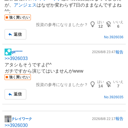
板
が、
アンジェス
はなぜか変わらず7日のままなんですよね
記
^^;
事
強く買いたい
はい
いいえ
投資の参考になりましたか？
12
6
返信
No.
3926036
報告
git*****
2026/8/8 23:47
掲
>>
3926033
示
アタシもそうですよ(^^ゞ
板
ガチですから演じてはいませんがwww
記
強く買いたい
事
はい
いいえ
投資の参考になりましたか？
14
7
返信
No.
3926035
報告
クレイワーク
2026/8/8 22:17
掲
>>
3926030
示