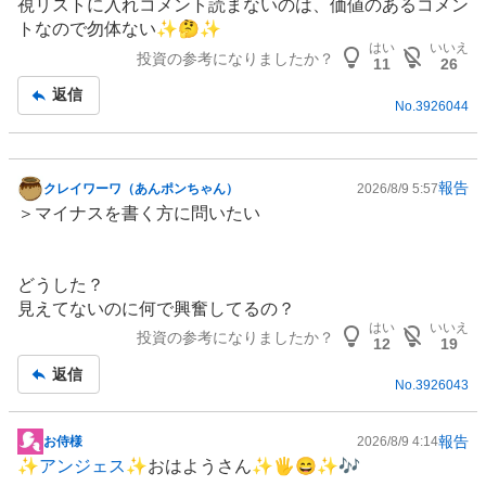
視リストに入れコメント読まないのは、価値のあるコメン
板
トなので勿体ない✨🤔✨
記
はい
いいえ
投資の参考になりましたか？
事
11
26
返信
No.
3926044
報告
クレイワーワ（あんポンちゃん）
2026/8/9 5:57
掲
＞マイナスを書く方に問いたい
示
板
記
どうした？
事
見えてないのに何で興奮してるの？
はい
いいえ
投資の参考になりましたか？
12
19
返信
No.
3926043
報告
お侍様
2026/8/9 4:14
掲
✨
アンジェス
✨おはようさん✨🖐😄✨🎶
示