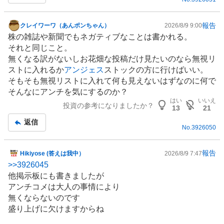
報告
クレイワーワ（あんポンちゃん）
2026/8/9 9:00
掲
株の雑誌や
新聞
でもネガティブなことは書かれる。
示
それと同じこと。
板
無くなる訳がないしお花畑な投稿だけ見たいのなら無視リ
記
ストに入れるか
アンジェス
ストックの方に行けばいい。
事
そもそも無視リストに入れて何も見えないはずなのに何で
そんなにアンチを気にするのか？
はい
いいえ
投資の参考になりましたか？
13
21
返信
No.
3926050
報告
Hikiyose (答えは我中）
2026/8/9 7:47
掲
>>
3926045
示
他掲示板にも書きましたが
板
アンチコメは大人の事情により
記
無くならないのです
事
盛り上げに欠けますからね