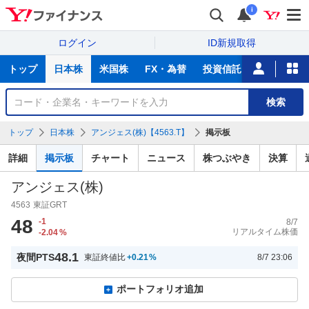
i
ログイン
ID新規取得
主
トップ
日本株
米国株
FX・為替
投資信託
ニュース
な
サ
銘
検索
ー
柄
ビ
を
トップ
日本株
アンジェス(株)【4563.T】
掲示板
ス
検
索
詳細
掲示板
チャート
ニュース
株つぶやき
決算
アンジェス(株)
4563
東証GRT
48
-1
8/7
リアルタイム株価
-2.04
%
48.1
夜間PTS
東証終値比
+0.21
%
8/7 23:06
ポートフォリオ追加