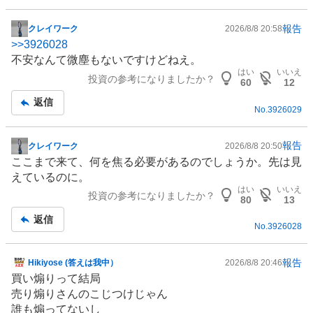
報告
クレイワーク
2026/8/8 20:58
掲
>>
3926028
示
不安なんて微塵もないですけどねえ。
板
はい
いいえ
投資の参考になりましたか？
記
60
12
事
返信
No.
3926029
報告
クレイワーク
2026/8/8 20:50
掲
ここまで来て、何を焦る必要があるのでしょうか。先は見
示
えているのに。
板
はい
いいえ
投資の参考になりましたか？
記
80
13
事
返信
No.
3926028
報告
Hikiyose (答えは我中）
2026/8/8 20:46
掲
買い煽りって結局
示
売り煽りさんのこじつけじゃん
板
誰も煽ってないし