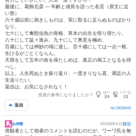
最後に、葛飾北斎 ― 年齢と成長を語った名言（原文に近
い形）
六十歳以前に画きしものは、実に取るに足らぬものばかり
なり。
七十にして禽獣虫魚の骨格、草木の出生を悟り得たり。
八十にして益々進み、九十にして奥意を極め、
百歳にしては神妙の域に達し、百十歳にしては一点一格、
生けるがごとくならん。
天我をして五年の命を保たしめば、真正の画工となるを得
べし。
以上。人生死ぬとき振り返り、一度きりなら直、満足の人
生送りたい。
返信は、お気になされなく！
はい
いいえ
投資の参考になりましたか？
24
13
返信
No.
3926045
報告
お侍様
2026/8/9 6:11
掲
傍観者として他者のコメントを読むのだが、ワーワ氏を無
示