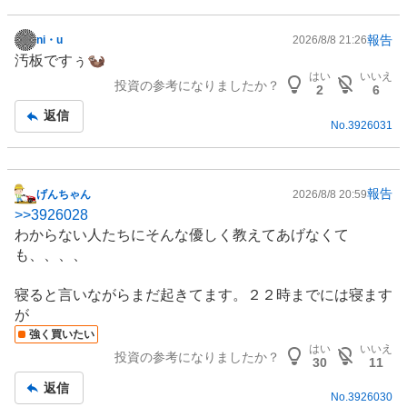
報告
ni・u
2026/8/8 21:26
掲
汚板ですぅ🦦
示
はい
いいえ
投資の参考になりましたか？
板
2
6
記
返信
No.
3926031
事
報告
げんちゃん
2026/8/8 20:59
掲
>>
3926028
示
わからない人たちにそんな優しく教えてあげなくて
板
も、、、、
記
事
寝ると言いながらまだ起きてます。２２時までには寝ます
が
強く買いたい
はい
いいえ
投資の参考になりましたか？
30
11
返信
No.
3926030