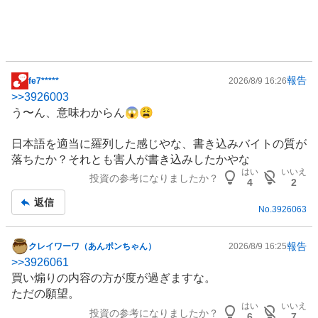
報告
fe7*****
2026/8/9 16:26
掲
>>
3926003
示
う〜ん、意味わからん😱😩
板
記
日本語を適当に羅列した感じやな、書き込みバイトの質が
事
落ちたか？それとも害人が書き込みしたかやな
はい
いいえ
投資の参考になりましたか？
4
2
返信
No.
3926063
報告
クレイワーワ（あんポンちゃん）
2026/8/9 16:25
掲
>>
3926061
示
買い煽りの内容の方が度が過ぎますな。
板
ただの願望。
記
はい
いいえ
投資の参考になりましたか？
事
6
7