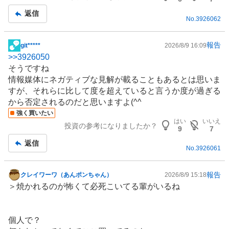
返信
No.
3926062
報告
git*****
2026/8/9 16:09
掲
>>
3926050
示
そうですね
板
情報媒体にネガティブな見解が載ることもあるとは思いま
記
すが、それらに比して度を超えていると言うか度が過ぎる
事
から否定されるのだと思いますよ(^^ゞ
強く買いたい
はい
いいえ
投資の参考になりましたか？
9
7
返信
No.
3926061
報告
クレイワーワ（あんポンちゃん）
2026/8/9 15:18
掲
＞焼かれるのが怖くて必死こいてる輩がいるね
示
板
記
個人で？
事