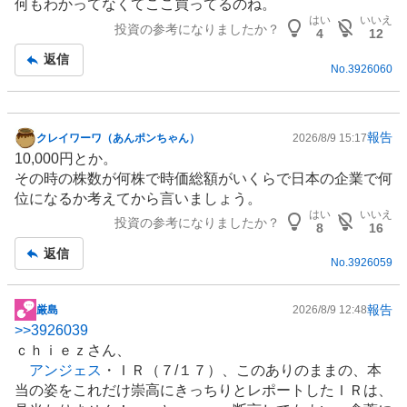
何もわかってなくてここ買ってるのね。
はい
いいえ
投資の参考になりましたか？
4
12
返信
No.
3926060
報告
クレイワーワ（あんポンちゃん）
2026/8/9 15:17
掲
10,000円とか。
示
その時の株数が何株で時価総額がいくらで日本の企業で何
板
位になるか考えてから言いましょう。
記
はい
いいえ
投資の参考になりましたか？
事
8
16
返信
No.
3926059
報告
厳島
2026/8/9 12:48
掲
>>
3926039
示
ｃｈｉｅｚさん、
板
アンジェス
・
ＩＲ
（７/１７）、このありのままの、本
記
当の姿をこれだけ崇高にきっちりとレポートしたＩＲは、
事