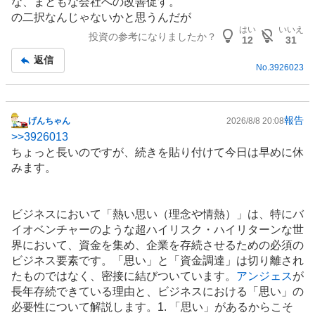
な、まともな会社への改善促す。
の二択なんじゃないかと思うんだが
はい
いいえ
投資の参考になりましたか？
12
31
返信
No.
3926023
報告
げんちゃん
2026/8/8 20:08
掲
>>
3926013
示
ちょっと長いのですが、続きを貼り付けて今日は早めに休
板
みます。
記
事
ビジネスにおいて「熱い思い（理念や情熱）」は、特にバ
イオベンチャーのような超ハイリスク・ハイリターンな世
界において、資金を集め、企業を存続させるための必須の
ビジネス要素です。「思い」と「資金調達」は切り離され
たものではなく、密接に結びついています。
アンジェス
が
長年存続できている理由と、ビジネスにおける「思い」の
必要性について解説します。1. 「思い」があるからこそ