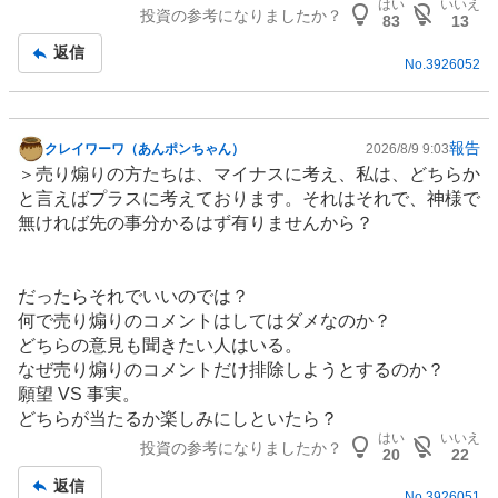
はい
いいえ
投資の参考になりましたか？
83
13
返信
No.
3926052
報告
クレイワーワ（あんポンちゃん）
2026/8/9 9:03
掲
＞売り煽りの方たちは、マイナスに考え、私は、どちらか
示
と言えばプラスに考えております。それはそれで、神様で
板
無ければ先の事分かるはず有りませんから？
記
事
だったらそれでいいのでは？
何で売り煽りのコメントはしてはダメなのか？
どちらの意見も聞きたい人はいる。
なぜ売り煽りのコメントだけ排除しようとするのか？
願望 VS 事実。
どちらが当たるか楽しみにしといたら？
はい
いいえ
投資の参考になりましたか？
20
22
返信
No.
3926051