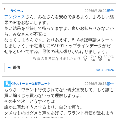
報告
サクセス
2026/8/8 20:29
掲
アンジェス
さん、みなさんを安心できるよう、よろしい結
示
果の
IR
をお願いします。
板
良い結果を期待して待ってますよ。良いお知らせがないか
記
ら、みなさんが不安に
事
なってしまうんです。とりあえず、BLA承認申請スタート
しましょう。予定通りにAV-001トップラインデータがだ
せるといいですね。最後の踏ん張りがんばりましょう。
はい
いいえ
投資の参考になりましたか？
54
6
返信
No.
3926024
報告
X@ストーカーは貧乏ニート
2026/8/8 20:18
掲
もうさ、ワラント行使されてない現実直視して、もう誰も
示
買い煽りじゃ買わないって理解しようよ。
板
その中で次、どうすべきは
記
誰かに買わそうとするより、自分で買う。
事
ダメなものはダメと声をあげて、ワラント行使が進むよう