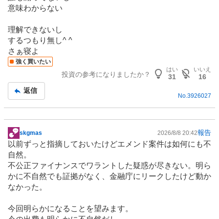
記
意味わからない
事
理解できないし
するつもり無し^ ^
さぁ寝よ
強く買いたい
はい
いいえ
投資の参考になりましたか？
31
16
返信
No.
3926027
報告
skgmas
2026/8/8 20:42
掲
以前ずっと指摘しておいたけどエメンド案件は如何にも不
示
自然。
板
不公正ファイナンスでワラントした疑惑が尽きない。明ら
記
かに不自然でも証拠がなく、金融庁にリークしたけど動か
事
なかった。
今回明らかになることを望みます。