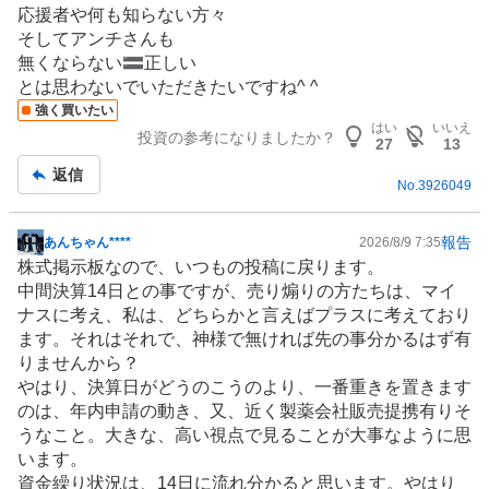
応援者や何も知らない方々
そしてアンチさんも
無くならない🟰正しい
とは思わないでいただきたいですね^ ^
強く買いたい
はい
いいえ
投資の参考になりましたか？
27
13
返信
No.
3926049
報告
あんちゃん****
2026/8/9 7:35
掲
株式掲示板なので、いつもの投稿に戻ります。
示
中間決算14日との事ですが、売り煽りの方たちは、マイ
板
ナスに考え、私は、どちらかと言えばプラスに考えており
記
ます。それはそれで、神様で無ければ先の事分かるはず有
事
りませんから？
やはり、決算日がどうのこうのより、一番重きを置きます
のは、年内申請の動き、又、近く製薬会社販売提携有りそ
うなこと。大きな、高い視点で見ることが大事なように思
います。
資金繰り状況は、14日に流れ分かると思います。やはり