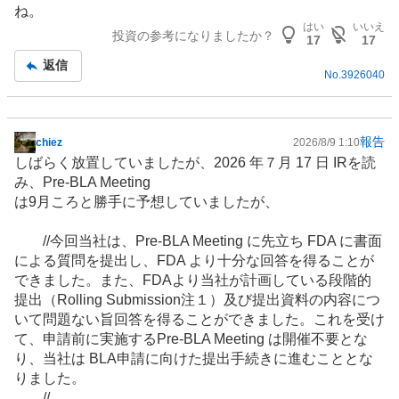
ね。
はい
いいえ
投資の参考になりましたか？
17
17
返信
No.
3926040
報告
chiez
2026/8/9 1:10
掲
しばらく放置していましたが、2026 年７月 17 日
IR
を読
示
み、Pre-BLA Meeting
板
は9月ころと勝手に予想していましたが、
記
事
//今回当社は、Pre-BLA Meeting に先立ち FDA に書面
による質問を提出し、FDA より十分な回答を得ることが
できました。また、FDAより当社が計画している段階的
提出（Rolling Submission注１）及び提出資料の内容につ
いて問題ない旨回答を得ることができました。これを受け
て、申請前に実施するPre-BLA Meeting は開催不要とな
り、当社は BLA申請に向けた提出手続きに進むこととな
りました。
//