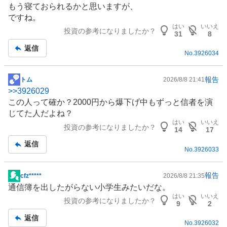
もう寝ておられるかと思いますが、
板
ですね。
記
はい
いいえ
投資の参考になりましたか？
事
31
8
返信
No.
3926034
報告
トム
2026/8/8 21:41
掲
>>
3926029
示
この人って確か？2000円から爆下げ中もずっと信者を演
板
じてた人だよね？
記
はい
いいえ
投資の参考になりましたか？
事
14
17
返信
No.
3926033
報告
cfz*****
2026/8/8 21:35
掲
通信簿を出したがらない小学生みたいだな。
示
はい
いいえ
投資の参考になりましたか？
板
9
2
記
返信
No.
3926032
事