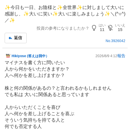
板
✨今日も一日、お陰様と✨全世界✨に対しまして大いに
記
感謝し、✨大いに笑い✨大いに楽しみましょう✨＼(^○^)
事
／✨
はい
いいえ
投資の参考になりましたか？
11
15
返信
No.
3926042
報告
Hikiyose (答えは我中）
2026/8/9 4:12
掲
マイナスを書く方に問いたい
示
人から何かをいただきますか？
板
人へ何かを差し上げますか？
記
事
株と何の関係があるの？と言われるかもしれません
でも私は 大いに関係あると思っています
人からいただくことを喜び
人へ何かを差し上げることを喜ぶ
そういう気持ちを持てる人と
何でも否定する人