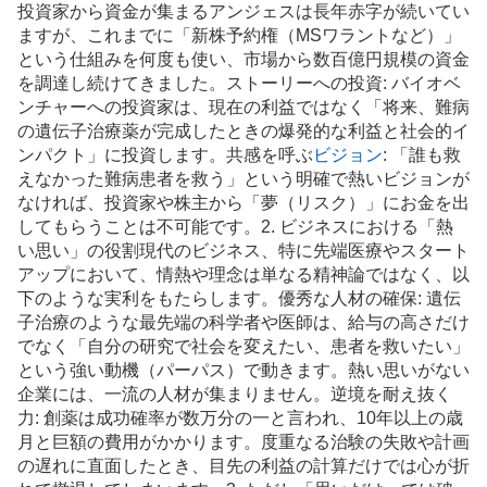
投資家から資金が集まるアンジェスは長年赤字が続いてい
ますが、これまでに「新株予約権（MSワラントなど）」
という仕組みを何度も使い、市場から数百億円規模の資金
を調達し続けてきました。ストーリーへの投資: バイオベ
ンチャーへの投資家は、現在の利益ではなく「将来、難病
の
遺伝子治療
薬が完成したときの爆発的な利益と社会的イ
ンパクト」に投資します。共感を呼ぶ
ビジョン
: 「誰も救
えなかった難病患者を救う」という明確で熱いビジョンが
なければ、投資家や株主から「夢（リスク）」にお金を出
してもらうことは不可能です。2. ビジネスにおける「熱
い思い」の役割現代のビジネス、特に先端医療やスタート
アップにおいて、情熱や理念は単なる精神論ではなく、以
下のような実利をもたらします。優秀な
人材
の確保: 遺伝
子治療のような最先端の科学者や医師は、給与の高さだけ
でなく「自分の研究で社会を変えたい、患者を救いたい」
という強い動機（パーパス）で動きます。熱い思いがない
企業には、一流の人材が集まりません。逆境を耐え抜く
力: 創薬は成功確率が数万分の一と言われ、10年以上の歳
月と巨額の費用がかかります。度重なる治験の失敗や計画
の遅れに直面したとき、目先の利益の計算だけでは心が折