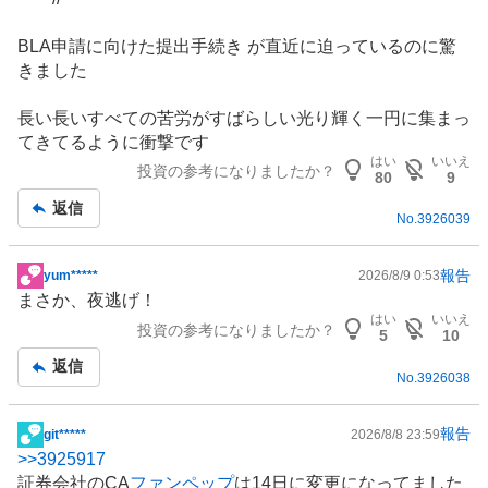
BLA申請に向けた提出手続き が直近に迫っているのに驚
きました
長い長いすべての苦労がすばらしい光り輝く一円に集まっ
てきてるように衝撃です
はい
いいえ
投資の参考になりましたか？
80
9
返信
No.
3926039
報告
yum*****
2026/8/9 0:53
掲
まさか、夜逃げ！
示
はい
いいえ
投資の参考になりましたか？
板
5
10
記
返信
No.
3926038
事
報告
git*****
2026/8/8 23:59
掲
>>
3925917
示
証券会社のCA
ファンペップ
は14日に変更になってました