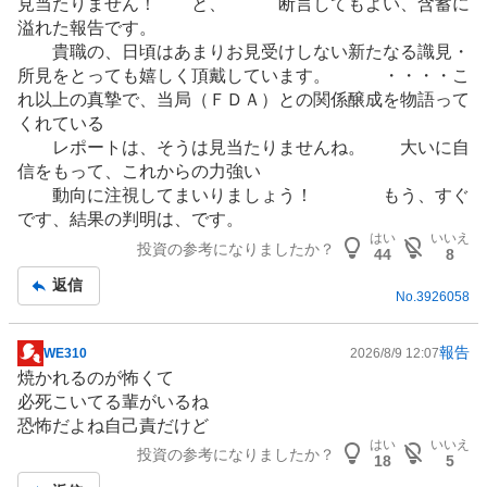
見当たりません！ と、 断言してもよい、含蓄に
溢れた報告です。
貴職の、日頃はあまりお見受けしない新たなる識見・
所見をとっても嬉しく頂戴しています。 ・・・・こ
れ以上の真摯で、当局（ＦＤＡ）との関係醸成を物語って
くれている
レポートは、そうは見当たりませんね。 大いに自
信をもって、これからの力強い
動向に注視してまいりましょう！ もう、すぐ
です、結果の判明は、です。
はい
いいえ
投資の参考になりましたか？
44
8
返信
No.
3926058
報告
WE310
2026/8/9 12:07
掲
焼かれるのが怖くて
示
必死こいてる輩がいるね
板
恐怖だよね自己責だけど
記
はい
いいえ
投資の参考になりましたか？
事
18
5