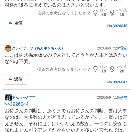
材料が後ろに控えているのは大きいと思います。
はい
いいえ
投資の参考になりましたか？
66
10
返信
No.
3926048
報告
クレイワーワ（あんポンちゃん）
2026/8/9 7:29
掲
ここは株式掲示板なので人としてどうとか人生とはみたい
示
なのは不要。
板
はい
いいえ
投資の参考になりましたか？
記
18
20
事
返信
No.
3926047
報告
あんちゃん****
2026/8/9 7:18
掲
>>
3926044
示
お侍さんの判断は、あくまでもお侍さんの判断。要は大事
板
なのは、大多数の人がどう思っているかです。一概には言
記
えません。それには、はいいいえの数が、一つの目安かも
事
知れませんが？アンチだからいいえが多いと言われては、