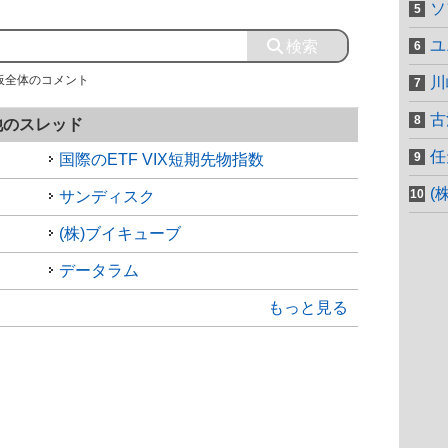
ソ
ユ
板全体のコメント
川
古
他のスレッド
任
国際のETF VIX短期先物指数
(
サンディスク
(株)ブイキューブ
データラム
もっと見る