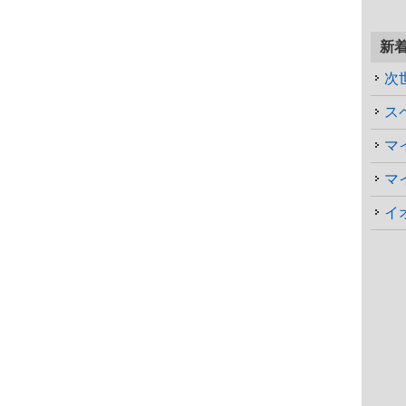
新
次
マ
マ
イ