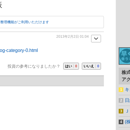
板
動整理機能がご利用いただけます
2013年2月2日 01:04
log-category-0.html
投資の参考になりましたか？
はい
0
いいえ
0
株
ア
キ
日
Ｊ
(