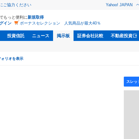
金にご協力ください
Yahoo! JAPAN
Dでもっと便利に
新規取得
グイン
ボーナスセレクション 人気商品が最大40％
投資信託
ニュース
掲示板
証券会社比較
不動産投資
フォリオを表示