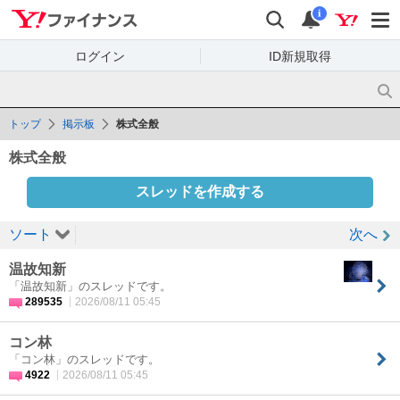
Yahoo!ファイナンス
検索
通知
i
ログイン
ID新規取得
トップ
掲示板
株式全般
株式全般
スレッドを作成する
ソート
次へ
温故知新
「温故知新」のスレッドです。
289535
2026/08/11 05:45
コン林
「コン林」のスレッドです。
4922
2026/08/11 05:45