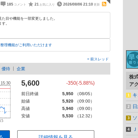
185
21
2026/08/06 21:10
見た目や機能を一部変更しました。
ます。
動整理機能がご利用いただけます
前スレッド
優待
企業
株
5,600
-350(-5.88%)
ア
前日終値
5,950
（08/05）
キ
始値
5,920
（09:00）
日
高値
5,940
（09:00）
安値
5,530
（12:32）
ソ
Ｊ
る
詳細情報を見る