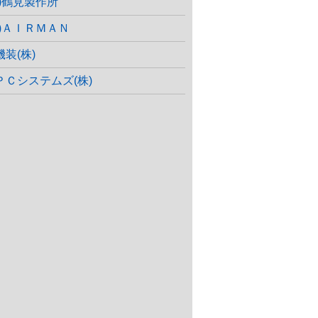
株)鶴見製作所
株)ＡＩＲＭＡＮ
機装(株)
ＰＣシステムズ(株)