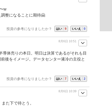
〜w
調整になることに期待🤗
投資の参考になりましたか？
はい
9
いいえ
0
8月6日 10:51
半導体
売りの本日。明日は決算であるがそれも目
円前後をイメージ。
データセンター
液冷の主役と
投資の参考になりましたか？
はい
7
いいえ
2
8月6日 10:39
。また下で待とう。