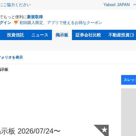
金にご協力ください
Yahoo! JAPAN
Dでもっと便利に
新規取得
グイン
初回購入限定、アプリで使えるお得なクーポン
投資信託
ニュース
掲示板
証券会社比較
不動産投資
フォリオを表示
掲示板
★
板 2026/07/24〜