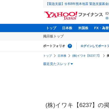
【緊急支援】令和8年熊本地震 緊急支援募
I
ロ
トップ
日本株
米国株
FX・為替
掲示板トップ
ポートフォリオ
ログインしてポート
トップ
日本株
(株)イワキ【6237.T】
最近見たスレッド
(株)イワキ【6237】の掲示