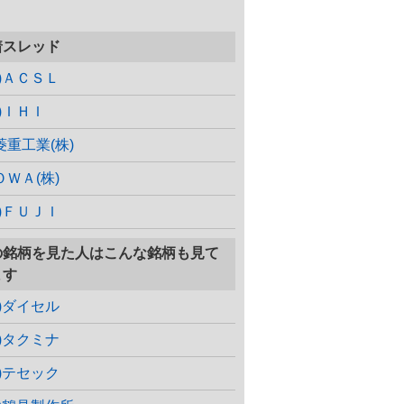
着スレッド
株)ＡＣＳＬ
株)ＩＨＩ
菱重工業(株)
ＯＷＡ(株)
株)ＦＵＪＩ
の銘柄を見た人はこんな銘柄も見て
ます
株)ダイセル
株)タクミナ
株)テセック