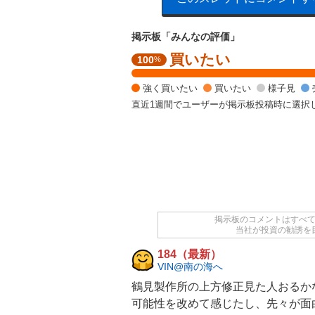
掲示板「みんなの評価」
買いたい
強
100
%
く
買
強く買いたい
買いたい
様子見
い
直近1週間でユーザーが掲示板投稿時に選択
た
い
1
0
0
%
掲示板のコメントはすべ
当社が投資の勧誘を
184（最新）
VIN@南の海へ
鶴見製作所
の上方修正見た人おるか
可能性を改めて感じたし、先々が面