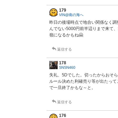
179
VIN@南の海へ
昨日の後場時点で地合い関係なく調
んでない5000円前半辺りまで来て
嶺になるかもね🤗
返信する
178
SNSN460
失礼、5Dでした。切ったからおそ
ルール決めた利確売り等が出たって
で一旦終了かもな～と。
返信する
176