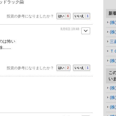
ドラック🤗
新
投資の参考になりましたか？
はい
6
いいえ
1
(
8月6日 19:48
(
のは怖い
三
株……
Ｔ
(
投資の参考になりましたか？
はい
2
いいえ
1
こ
い
(
(
(