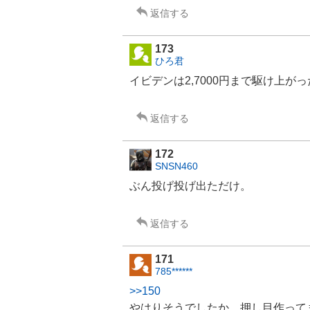
返信する
173
ひろ君
イビデン
は2,7000円まで駆け上が
返信する
172
SNSN460
ぶん投げ投げ出ただけ。
返信する
171
785******
>>150
やはりそうでしたか、押し目作って