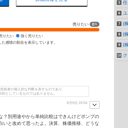
任
ユ
(
売りたい
0
%
(
売りたい
強く売りたい
した感情の割合を表示しています。
(
ク
て投稿者の個人的な判断を表すものであり、
目的としているものではありません。
8月6日 20:04
な？別用途やから単純比較はできんけど
ポンプ
の
白いと改めて思ったよ。決算、株価推移、どうな