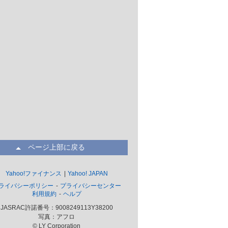
ページ上部に戻る
Yahoo!ファイナンス
Yahoo! JAPAN
ライバシーポリシー
プライバシーセンター
利用規約
ヘルプ
JASRAC許諾番号：9008249113Y38200
写真：アフロ
© LY Corporation