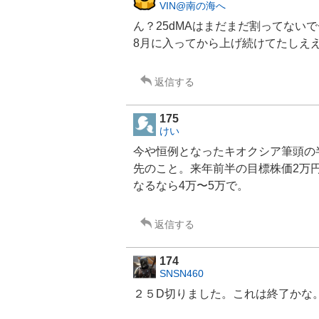
VIN@南の海へ
ん？25dMAはまだまだ割ってないで
8月に入ってから上げ続けてたしええ
返信する
175
けい
今や恒例となった
キオクシア
筆頭の
先のこと。来年前半の目標株価2万
なるなら4万〜5万で。
返信する
174
SNSN460
２５D切りました。これは終了かな