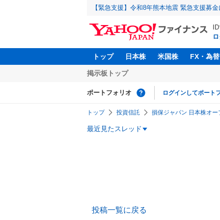
【緊急支援】令和8年熊本地震 緊急支援募
I
ロ
トップ
日本株
米国株
FX・為替
掲示板トップ
ポートフォリオ
ログインしてポート
トップ
投資信託
損保ジャパン 日本株オープン
最近見たスレッド
投稿一覧に戻る