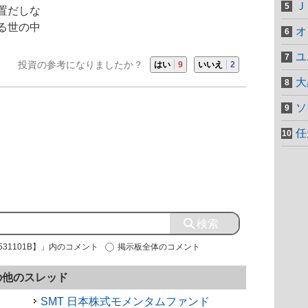
Ｊ
置だしな
る世の中
オ
ユ
投資の参考になりましたか？
はい
9
いいえ
2
大
ソ
任
531101B】」内のコメント
掲示板全体のコメント
の他のスレッド
SMT 日本株式モメンタムファンド