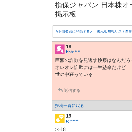
損保ジャパン 日本株オープ
掲示板
VIP倶楽部に登録すると、掲示板無視リスト自
18
bbb*****
巨額の詐欺を見逃す検察はなんだろ
オレオレ詐欺には一生懸命だけど
世の中狂っている
返信する
投稿一覧に戻る
19
tor*****
>>18