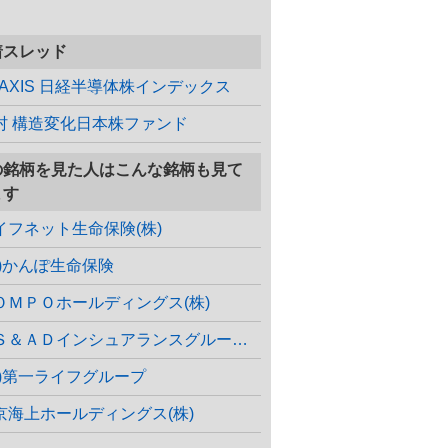
着スレッド
MAXIS 日経半導体株インデックス
村 構造変化日本株ファンド
の銘柄を見た人はこんな銘柄も見て
ます
イフネット生命保険(株)
株)かんぽ生命保険
ＯＭＰＯホールディングス(株)
ＭＳ＆ＡＤインシュアランスグループホールディングス(株)
株)第一ライフグループ
京海上ホールディングス(株)