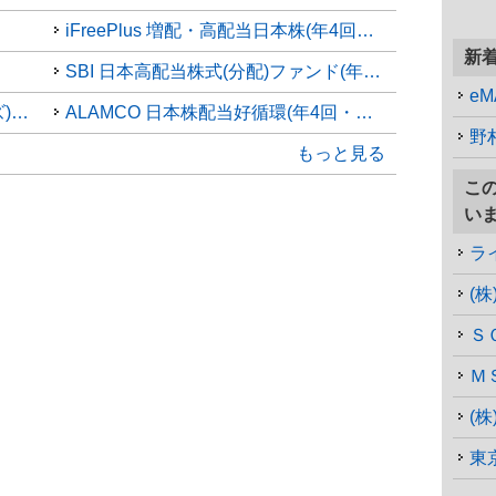
iFreePlus 増配・高配当日本株(年4回決算型)
新
SBI 日本高配当株式(分配)ファンド(年4回決算型)
e
(アムンディ・インデックスシリーズ)日本・高配当株
ALAMCO 日本株配当好循環(年4回・予想分配型)
野
もっと見る
こ
い
ラ
(
Ｓ
(
東