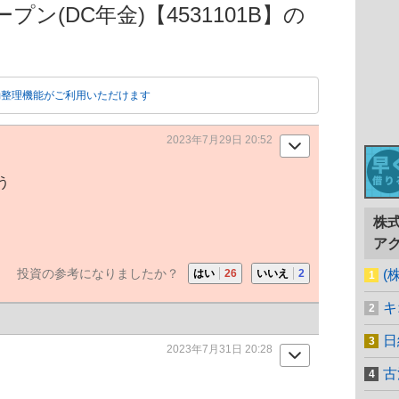
ン(DC年金)【4531101B】の
動整理機能がご利用いただけます
2023年7月29日 20:52
う
株
ア
投資の参考になりましたか？
はい
26
いいえ
2
(
キ
日
2023年7月31日 20:28
古