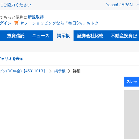
金にご協力ください
Yahoo! JAPAN
Dでもっと便利に
新規取得
グイン
ヤフーショッピングなら「毎日5％」おトク
投資信託
ニュース
掲示板
証券会社比較
不動産投資
フォリオを表示
(DC年金)【4531101B】
掲示板
詳細