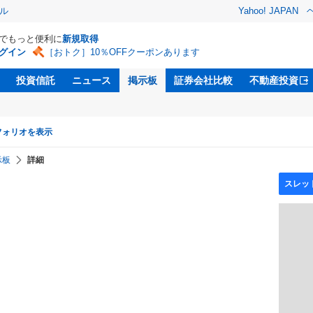
ル
Yahoo! JAPAN
Dでもっと便利に
新規取得
グイン
［おトク］10％OFFクーポンあります
投資信託
ニュース
掲示板
証券会社比較
不動産投資
フォリオを表示
示板
詳細