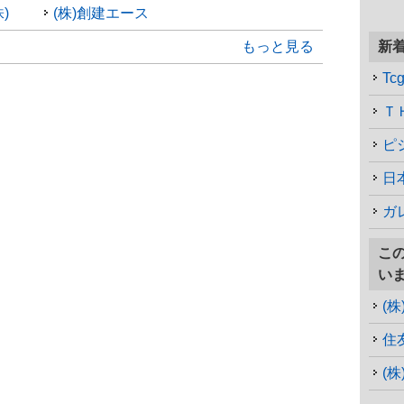
)
(株)創建エース
もっと見る
新
T
Ｔ
ピ
日
ガ
こ
い
(
住
(