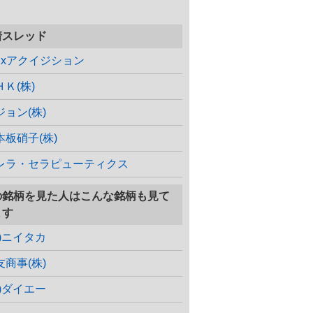
着スレッド
cgxアクイジション
ＨＫ(株)
ジョン(株)
本板硝子(株)
レラ・セラピューティクス
の銘柄を見た人はこんな銘柄も見て
ます
株)ニイタカ
友商事(株)
株)ダイエー