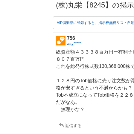
(株)丸栄【8245】の掲示板 
VIP倶楽部に登録すると、掲示板無視リスト自
756
asy*****
総資産額４３３３８百万円ー有利子
８０７百万円
これを総発行株式数130,368,000
１２８円のTob価格に売り注文数が浮動
格が安すぎるという不満からかも？
Tob不成立になってTob価格を２
だがなあ。
無理かな？
返信する