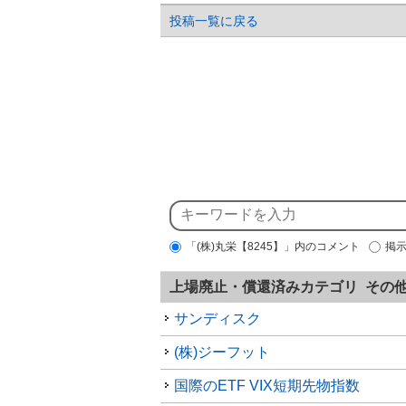
投稿一覧に戻る
「(株)丸栄【8245】」内のコメント
掲
上場廃止・償還済みカテゴリ その
サンディスク
(株)ジーフット
国際のETF VIX短期先物指数