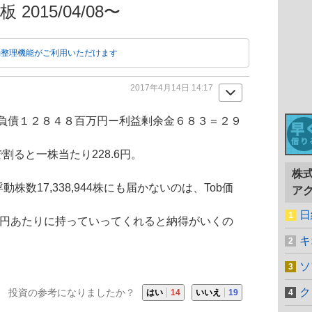
2015/04/08〜
動整理機能がご利用いただけます
2017年4月14日 14:17
負債１２８４８百万円ー利益剰余金６８３＝２９
株で割ると一株当たり228.6円。
株
株数17,338,944株にも届かないのは、Tob価
ア
日
２８円あたりに持っていってくれると納得がいくの
キ
ソ
ク
投資の参考になりましたか？
はい
14
いいえ
19