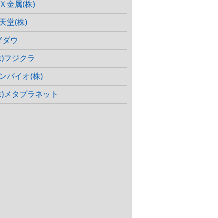
Ｘ金属(株)
天堂(株)
Yダウ
株)フジクラ
ンバイオ(株)
株)メタプラネット