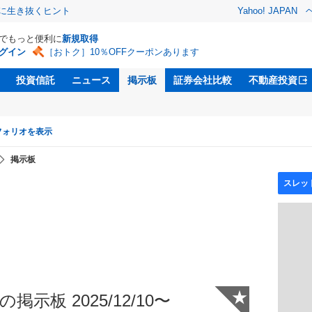
クに生き抜くヒント
Yahoo! JAPAN
Dでもっと便利に
新規取得
グイン
［おトク］10％OFFクーポンあります
投資信託
ニュース
掲示板
証券会社比較
不動産投資
フォリオを表示
掲示板
★
掲示板 2025/12/10〜