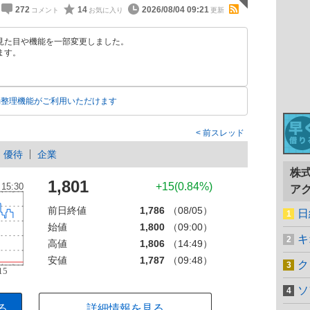
272
14
2026/08/04 09:21
見た目や機能を一部変更しました。
ます。
動整理機能がご利用いただけます
前スレッド
優待
企業
株
1,801
+15(0.84%)
ア
前日終値
1,786
（08/05）
日
始値
1,800
（09:00）
キ
高値
1,806
（14:49）
安値
1,787
（09:48）
ク
ソ
る
詳細情報を見る