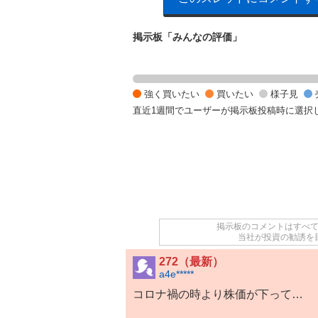
掲示板「みんなの評価」
様
子
見
強く買いたい
買いたい
様子見
1
直近1週間でユーザーが掲示板投稿時に選択
0
0
%
掲示板のコメントはすべ
当社が投資の勧誘を
272（最新）
a4e*****
コロナ禍の時より株価が下って…