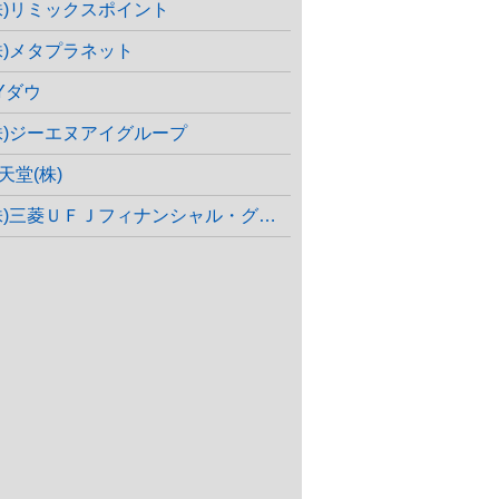
株)リミックスポイント
株)メタプラネット
Yダウ
株)ジーエヌアイグループ
天堂(株)
株)三菱ＵＦＪフィナンシャル・グループ