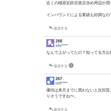
近くの橿原
近鉄百貨店
含め周辺が潤
インバウンド
による業績も好調なの
返信する
268
a4e*****
なんで上がってたの？知ってる方お
返信する
1
267
cb9*****
優待は来月までに買わないと次回貰
りそうですね〜。
返信する