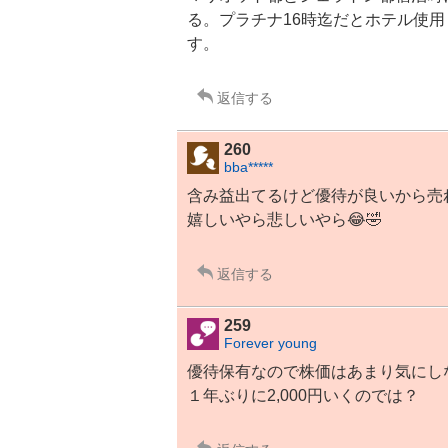
る。
プラチナ
16時迄だとホテル使
す。
返信する
260
bba*****
含み益出てるけど優待が良いから売
嬉しいやら悲しいやら😂🤣
返信する
259
Forever young
優待保有なので株価はあまり気にし
１年ぶりに2,000円いくのでは？