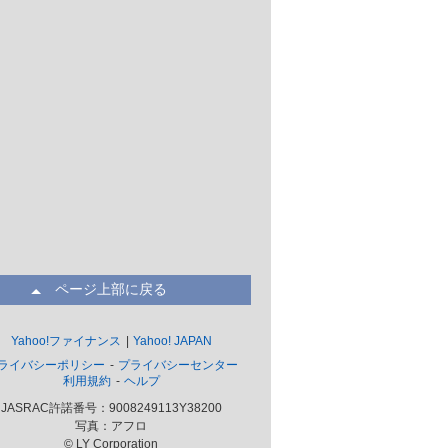
ページ上部に戻る
Yahoo!ファイナンス
Yahoo! JAPAN
ライバシーポリシー
プライバシーセンター
利用規約
ヘルプ
JASRAC許諾番号：9008249113Y38200
写真：アフロ
© LY Corporation