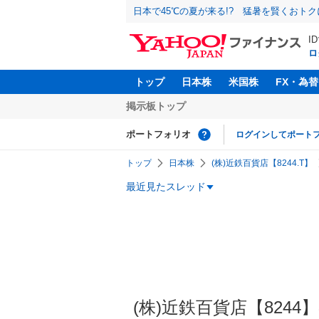
日本で45℃の夏が来る!? 猛暑を賢くおト
I
ロ
トップ
日本株
米国株
FX・為替
掲示板トップ
ポートフォリオ
ログインしてポート
トップ
日本株
(株)近鉄百貨店【8244.T】
最近見たスレッド
(株)近鉄百貨店【8244】の