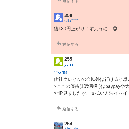
返信する
258
c3a*****
後430円上がりますように！😂
返信する
255
yyrrs
>>248
他社クレと友の会以外は行けると思
>ここの優待(10%割引)はpayp
>HP見ましたが、支払い方法イマ
返信する
254
Mahalo