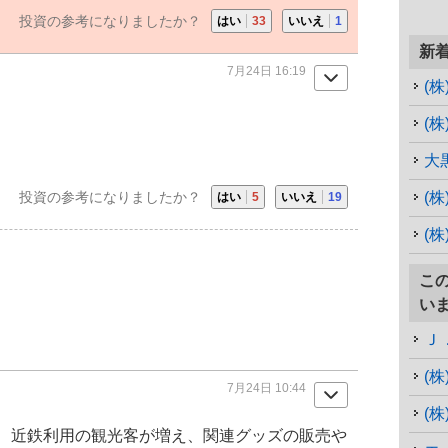
投資の参考になりましたか？
はい
33
いいえ
1
新
7月24日 16:19
(
(株
大
投資の参考になりましたか？
(
はい
5
いいえ
19
(
こ
い
Ｊ
(
7月24日 10:44
(
、近鉄利用の観光客が増え、関連グッズの販売や