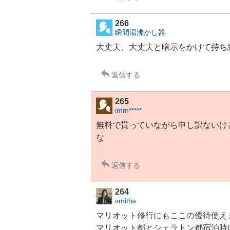
266
瞬間湯沸かし器
大丈夫、大丈夫と暗示をかけて持ち
返信する
265
imm*****
無料で貰っていながら申し訳ないけ
な
返信する
264
smiths
マリオット修行にもここの優待使え
マリオット都とシェラトン都宿泊時