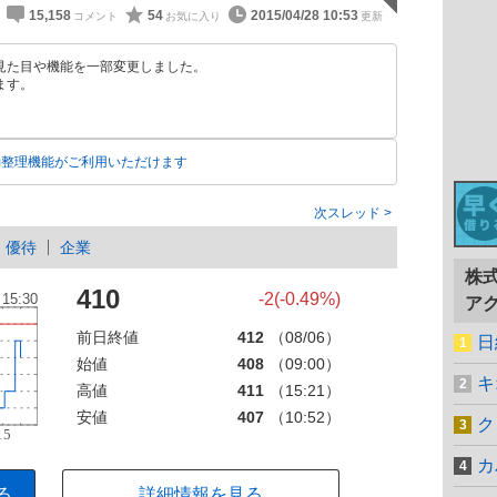
15,158
54
2015/04/28 10:53
見た目や機能を一部変更しました。
ます。
動整理機能がご利用いただけます
次スレッド
優待
企業
株
410
-2(-0.49%)
ア
前日終値
412
（08/06）
日
始値
408
（09:00）
キ
高値
411
（15:21）
安値
407
（10:52）
ク
カ
る
詳細情報を見る