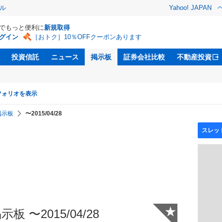
ル
Yahoo! JAPAN
Dでもっと便利に
新規取得
グイン
［おトク］10％OFFクーポンあります
投資信託
ニュース
掲示板
証券会社比較
不動産投資
フォリオを表示
掲示板
〜2015/04/28
★
板 〜2015/04/28