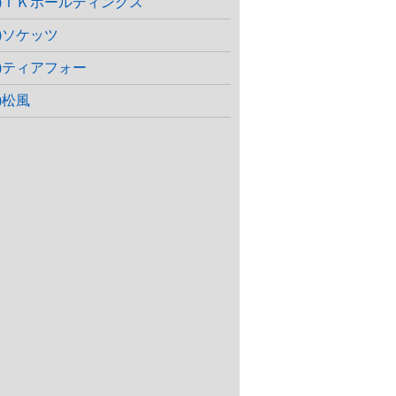
株)ＩＫホールディングス
株)ソケッツ
株)ティアフォー
)松風