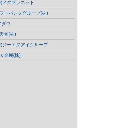
株)メタプラネット
フトバンクグループ(株)
Yダウ
天堂(株)
株)ジーエヌアイグループ
Ｘ金属(株)