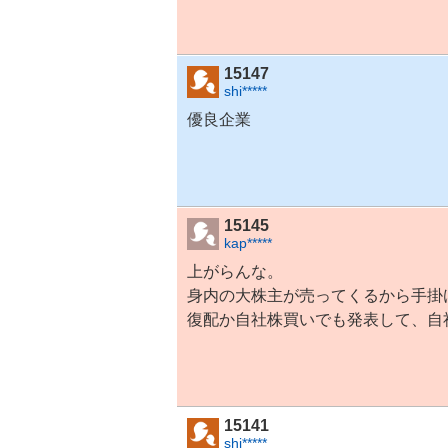
15147
shi*****
優良企業
15145
kap*****
上がらんな。
身内の大株主が売ってくるから手掛
復配か自社株買いでも発表して、自
15141
shi*****