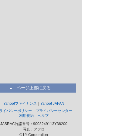
ページ上部に戻る
Yahoo!ファイナンス
Yahoo! JAPAN
ライバシーポリシー
プライバシーセンター
利用規約
ヘルプ
JASRAC許諾番号：9008249113Y38200
写真：アフロ
© LY Corporation