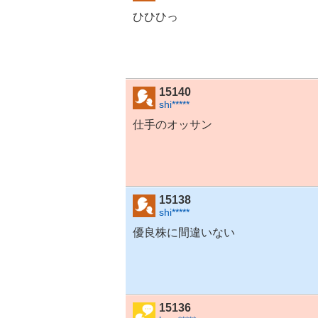
ひひひっ
15140
shi*****
仕手のオッサン
15138
shi*****
優良株に間違いない
15136