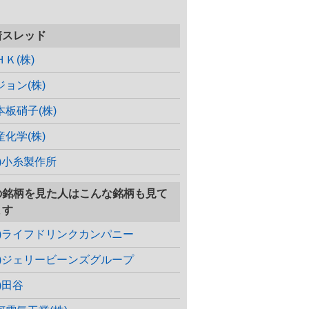
着スレッド
ＨＫ(株)
ジョン(株)
本板硝子(株)
産化学(株)
株)小糸製作所
の銘柄を見た人はこんな銘柄も見て
ます
株)ライフドリンクカンパニー
株)ジェリービーンズグループ
)田谷