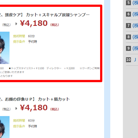
(
(
(
(
(
Ｊ