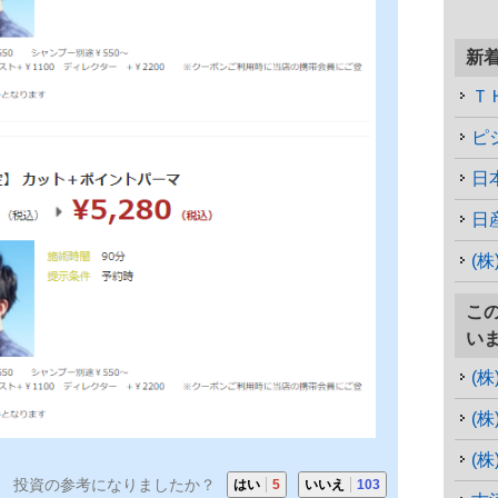
新
Ｔ
ピ
日
日
(
こ
い
(
(
(株
投資の参考になりましたか？
はい
5
いいえ
103