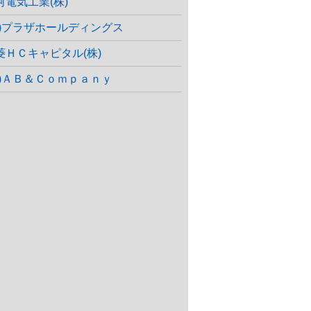
河電気工業(株)
株)プラザホールディングス
菱ＨＣキャピタル(株)
株)ＡＢ＆Ｃｏｍｐａｎｙ