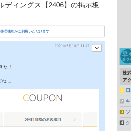
ールディングス【2406】の掲示板
動整理機能がご利用いただけます
2021年6月10日 11:47
きた！
株
ア
...
日
キ
ソ
ク