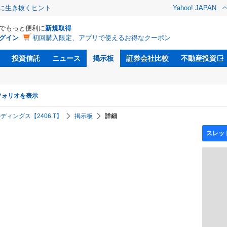
クに生き抜くヒント
Yahoo! JAPAN
Dでもっと便利に
新規取得
グイン
初回購入限定、アプリで使えるお得なクーポン
投資信託
ニュース
掲示板
証券会社比較
不動産投資
フォリオを表示
ディングス【2406.T】
掲示板
詳細