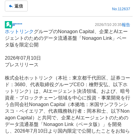
事
返信
No.
112637
報告
​jll*****
2026/7/10 20:35
掲
ホットリンク
グループのNonagon Capital、企業と
AIエー
示
ジェント
のためのデータ流通基盤「Nonagon Link」ベー
板
タ版を限定公開
記
事
2026年07月10日
プレスリリース
株式会社ホットリンク（本社：東京都千代田区、証券コー
ド：3680、代表取締役グループCEO：檜野安弘、以下ホ
ットリンク）は、AIエージェント決済領域、および、暗号
資産・
ブロックチェーン
領域を中心に投資・事業開発を行
う合同会社Nonagon Capital（本拠地：米国サンフランシ
スコ・ベイエリア、代表職務執行者：岡本和士、以下Non
agon Capital）と共同で、企業とAIエージェントのための
データ流通基盤「Nonagon Link（ベータ版）」を開発
し、2026年7月10日より国内限定で公開したことをお知ら