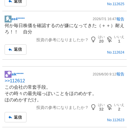
返信
No.
112625
報告
ee4*****
2026/7/1 16:47
掲
何か毎日株価を確認するのが嫌になってきた（＋＋）耐え
示
ろ！！ 自分
板
はい
いいえ
投資の参考になりましたか？
記
20
1
事
返信
No.
112624
報告
aik*****
2026/6/30 9:12
掲
>>
112612
示
この会社の常套手段。
板
その時々の最先端っぽいことをほのめかす。
記
ほのめかすだけ。
事
はい
いいえ
投資の参考になりましたか？
32
2
返信
No.
112623