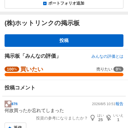
ポートフォリオ追加
(株)ホットリンクの掲示板
掲
投稿
示
板
掲示板「みんなの評価」
みんなの評価とは
買いたい
強
100
売りたい
0
%
%
く
買
投稿コメント
い
た
い
報告
87fi
2026/8/5 10:51
掲
1
何故買ったか忘れてしまった
示
0
はい
いいえ
投資の参考になりましたか？
板
0
25
1
記
%
返信