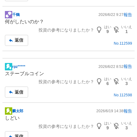
報告
千鶴
2026/6/22 9:27
掲
何がしたいのか？
示
はい
いいえ
投資の参考になりましたか？
板
9
1
記
返信
No.
112599
事
報告
rpz*****
2026/6/22 8:52
掲
ステーブルコイン
示
はい
いいえ
投資の参考になりましたか？
板
6
3
記
返信
No.
112598
事
報告
麟太郎
2026/6/19 14:38
掲
しどい
示
はい
いいえ
投資の参考になりましたか？
板
9
3
記
返信