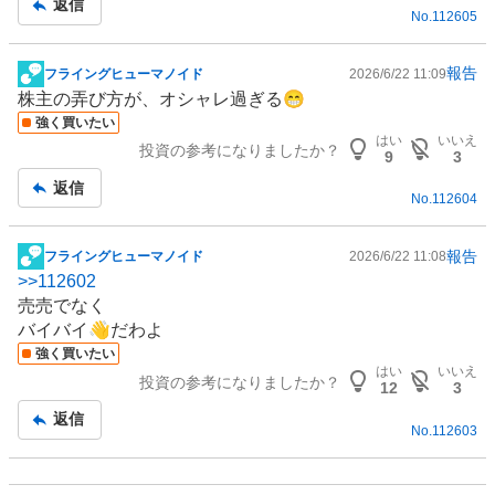
返信
No.
112605
事
報告
フライングヒューマノイド
2026/6/22 11:09
掲
株主の弄び方が、オシャレ過ぎる😁
示
強く買いたい
板
はい
いいえ
投資の参考になりましたか？
記
9
3
事
返信
No.
112604
報告
フライングヒューマノイド
2026/6/22 11:08
掲
>>
112602
示
売売でなく
板
バイバイ👋だわよ
記
強く買いたい
事
はい
いいえ
投資の参考になりましたか？
12
3
返信
No.
112603