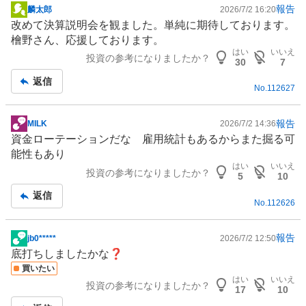
報告
麟太郎
2026/7/2 16:20
掲
改めて決算説明会を観ました。単純に期待しております。
示
檜野さん、応援しております。
板
はい
いいえ
投資の参考になりましたか？
記
30
7
事
返信
No.
112627
報告
MILK
2026/7/2 14:36
掲
資金ローテーションだな 雇用統計もあるからまた掘る可
示
能性もあり
板
はい
いいえ
投資の参考になりましたか？
記
5
10
事
返信
No.
112626
報告
jb0*****
2026/7/2 12:50
掲
底打ちしましたかな❓
示
買いたい
板
はい
いいえ
投資の参考になりましたか？
記
17
10
事