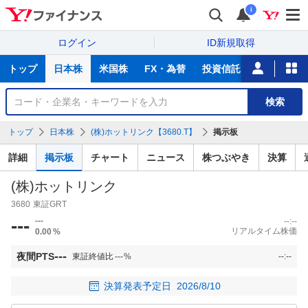
i
ログイン
ID新規取得
主
トップ
日本株
米国株
FX・為替
投資信託
ニュース
な
サ
銘
検索
ー
柄
ビ
を
トップ
日本株
(株)ホットリンク【3680.T】
掲示板
ス
検
索
詳細
掲示板
チャート
ニュース
株つぶやき
決算
(株)ホットリンク
3680
東証GRT
---
---
--:--
リアルタイム株価
0.00
%
---
夜間PTS
東証終値比
---
%
--:--
決算発表予定日
2026/8/10