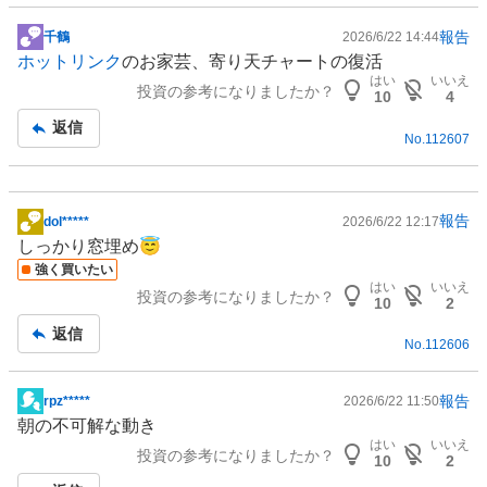
報告
千鶴
2026/6/22 14:44
掲
ホットリンク
のお家芸、寄り天チャートの復活
示
はい
いいえ
投資の参考になりましたか？
板
10
4
記
返信
No.
112607
事
報告
dol*****
2026/6/22 12:17
掲
しっかり窓埋め😇
示
強く買いたい
板
はい
いいえ
投資の参考になりましたか？
記
10
2
事
返信
No.
112606
報告
rpz*****
2026/6/22 11:50
掲
朝の不可解な動き
示
はい
いいえ
投資の参考になりましたか？
板
10
2
記