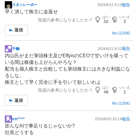
報告
スタンレーポー
2026/6/11 9:13
掲
早く潰して株主に金返せ
示
はい
いいえ
投資の参考になりましたか？
板
32
3
記
返信
No.
112582
事
報告
千鶴
2026/6/11 8:51
掲
内山氏がまだ筆頭株主及びEffyisのCEOで甘い汁を吸って
示
いる間は株価も上がらんやろな？
板
配当も個人株主と比較しても筆頭株主には大きな利益にな
記
るしな。
事
株主として早く完全に手を引いて欲しいわよ
はい
いいえ
投資の参考になりましたか？
48
1
返信
No.
112581
報告
ich*****
2026/6/10 20:14
掲
皆んなAIで事足りるじゃないか?
示
社長どうする