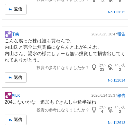
事
13
8
返信
No.
112615
報告
千鶴
2026/6/25 10:47
掲
こんな腐った株は誰も買わんで。
示
内山氏と完全に無関係にならんと上がらんわ。
板
内山さん、湯水の様にしょーも無い投資して損害出してく
記
れてありがとう。
事
はい
いいえ
投資の参考になりましたか？
23
2
返信
No.
112614
報告
MILK
2026/6/24 15:37
掲
204こないかな 追加もできんし中途半端ね
示
はい
いいえ
投資の参考になりましたか？
板
4
2
記
返信
No.
112613
事