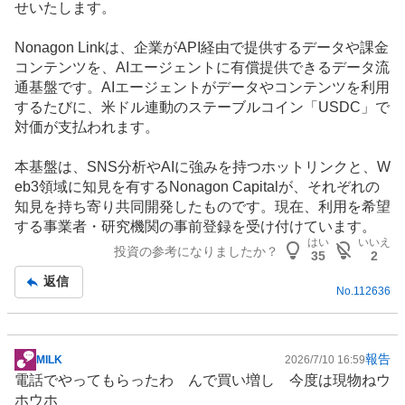
せいたします。
Nonagon Linkは、企業がAPI経由で提供するデータや課金
コンテンツ
を、AIエージェントに有償提供できるデータ流
通基盤です。AIエージェントがデータやコンテンツを利用
するたびに、米ドル連動の
ステーブルコイン
「USDC」で
対価が支払われます。
本基盤は、SNS分析やAIに強みを持つホットリンクと、W
eb3領域に知見を有するNonagon Capitalが、それぞれの
知見を持ち寄り共同開発したものです。現在、利用を希望
する事業者・研究機関の事前登録を受け付けています。
はい
いいえ
投資の参考になりましたか？
35
2
返信
No.
112636
報告
MILK
2026/7/10 16:59
掲
電話でやってもらったわ んで買い増し 今度は現物ねウ
示
ホウホ