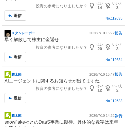
板
はい
いいえ
投資の参考になりましたか？
記
14
3
事
返信
No.
112635
報告
スタンレーポー
2026/7/10 16:27
掲
早く解散して株主に金返せ
示
はい
いいえ
投資の参考になりましたか？
板
20
3
記
返信
No.
112634
事
報告
麟太郎
2026/7/10 15:47
掲
AIエージェント
に関するお知らせが出てますね
示
はい
いいえ
投資の参考になりましたか？
板
12
2
記
返信
No.
112633
事
報告
麟太郎
2026/7/10 14:25
掲
snowflake社とのDaaS事業に期待。具体的な数字は来年
示