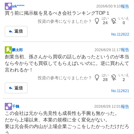
報告
aik*****
2026/6/30 9:10
掲
買う前に掲示板を見るべき会社ランキングTOP１
示
はい
いいえ
投資の参考になりましたか？
板
24
0
記
返信
No.
112622
事
報告
麟太郎
2026/6/29 11:17
掲
創業当初、孫さんから買収の話しがあったというのが本当
示
なら今からでも買収してもらえばいいのに。逆に買わんて
板
言われるか！
記
はい
いいえ
投資の参考になりましたか？
事
28
2
返信
No.
112621
報告
千鶴
2026/6/28 12:01
掲
この会社は元から先見性も成長性も手腕も無かった。
示
だから上場以来、本業の規模に全く変化がない。
板
要は元会長の内山が上場企業ごっこをしたかっただけだろ
記
う。