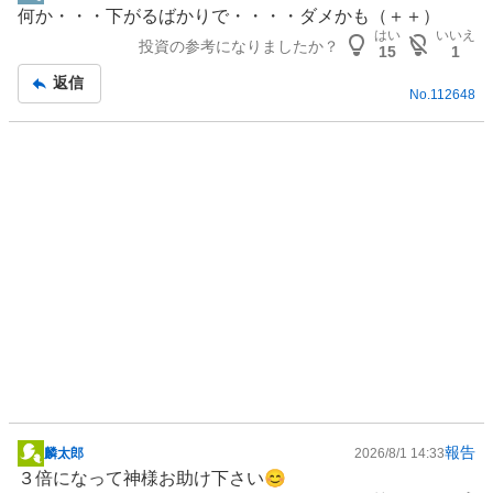
掲
、
何か・・・下がるばかりで・・・・ダメかも（＋＋）
示
強
はい
いいえ
投資の参考になりましたか？
板
15
1
く
記
売
返信
No.
112648
事
り
た
い
0
%
報告
麟太郎
2026/8/1 14:33
掲
３倍になって神様お助け下さい😊
示