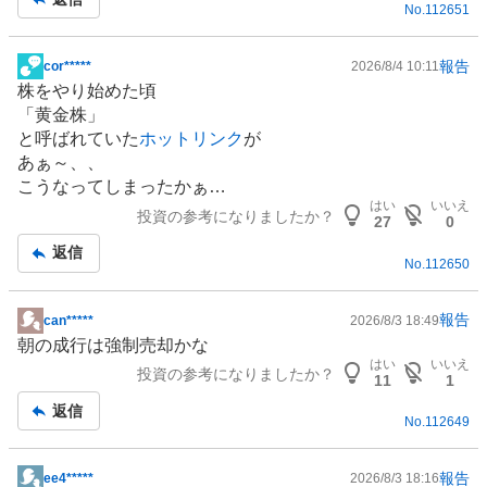
No.
112651
事
、
買
い
報告
cor*****
2026/8/4 10:11
掲
た
株をやり始めた頃
示
い
「黄金株」
板
0
と呼ばれていた
ホットリンク
が
記
%
あぁ～、、
事
、
こうなってしまったかぁ…
様
はい
いいえ
投資の参考になりましたか？
27
0
子
返信
見
No.
112650
0
%
報告
can*****
2026/8/3 18:49
、
掲
朝の成行は強制売却かな
売
示
はい
いいえ
り
投資の参考になりましたか？
板
11
1
た
記
返信
い
No.
112649
事
0
%
報告
ee4*****
2026/8/3 18:16