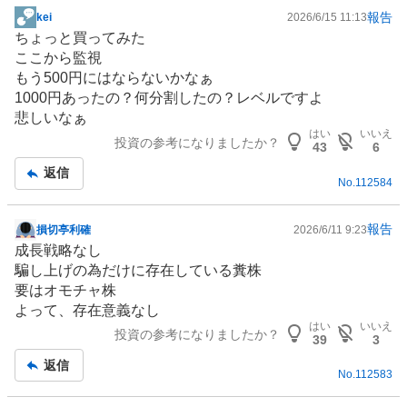
報告
kei
2026/6/15 11:13
掲
ちょっと買ってみた
示
ここから監視
板
もう500円にはならないかなぁ
記
1000円あったの？何分割したの？レベルですよ
事
悲しいなぁ
はい
いいえ
投資の参考になりましたか？
43
6
返信
No.
112584
報告
損切亭利確
2026/6/11 9:23
掲
成長戦略なし
示
騙し上げの為だけに存在している糞株
板
要はオモチャ株
記
よって、存在意義なし
事
はい
いいえ
投資の参考になりましたか？
39
3
返信
No.
112583