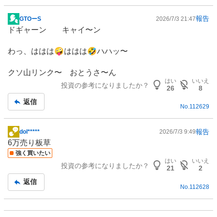
報告
GTOーS
2026/7/3 21:47
掲
ドギャーン キャイ〜ン
示
板
わっ、ははは🤪ははは🤣ハハッ〜
記
事
クソ山リンク〜 おとうさ〜ん
はい
いいえ
投資の参考になりましたか？
26
8
返信
No.
112629
報告
dol*****
2026/7/3 9:49
掲
6万売り板草
示
強く買いたい
板
はい
いいえ
投資の参考になりましたか？
記
21
2
事
返信
No.
112628