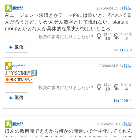
報告
麟太郎
2026/6/24 15:31
掲
AIエージェント
決済とかテーマ的には良いところついてる
示
んだろうけど、いかんせん数字として現れない。startale
板
groupとかとなんか具体的な果実が欲しいところ。
記
はい
いいえ
投資の参考になりましたか？
事
10
2
返信
No.
112612
報告
dol*****
2026/6/24 6:34
掲
JPYSC関連⤴
示
強く買いたい
板
はい
いいえ
投資の参考になりましたか？
記
10
4
事
返信
No.
112611
報告
麟太郎
2026/6/22 18:07
掲
ほんの数週間でええから何かの間違いで仕手化してくれん
示