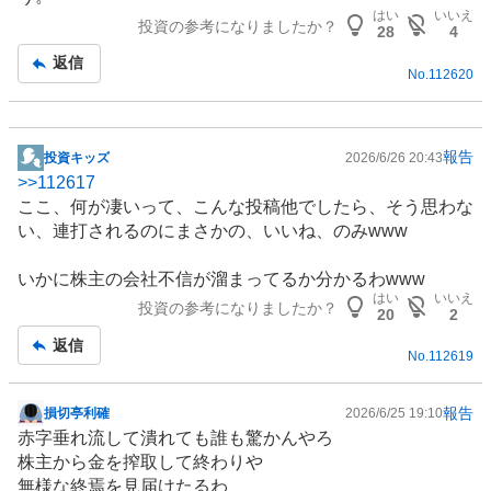
事
はい
いいえ
投資の参考になりましたか？
28
4
返信
No.
112620
報告
投資キッズ
2026/6/26 20:43
掲
>>
112617
示
ここ、何が凄いって、こんな投稿他でしたら、そう思わな
板
い、連打されるのにまさかの、いいね、のみwww
記
事
いかに株主の会社不信が溜まってるか分かるわwww
はい
いいえ
投資の参考になりましたか？
20
2
返信
No.
112619
報告
損切亭利確
2026/6/25 19:10
掲
赤字垂れ流して潰れても誰も驚かんやろ
示
株主から金を搾取して終わりや
板
無様な終焉を見届けたるわ