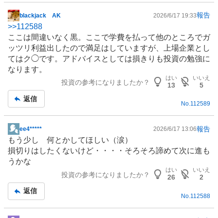
報告
blackjack AK
2026/6/17 19:33
掲
>>
112588
示
ここは間違いなく黒。ここで学費を払って他のところでガ
板
ッツリ利益出したので満足はしていますが、上場企業とし
記
てはク◯です。アドバイスとしては損きりも投資の勉強に
事
なります。
はい
いいえ
投資の参考になりましたか？
13
5
返信
No.
112589
報告
ee4*****
2026/6/17 13:06
掲
もう少し 何とかしてほしい（涙）
示
損切りはしたくないけど・・・・そろそろ諦めて次に進も
板
うかな
記
はい
いいえ
投資の参考になりましたか？
事
26
2
返信
No.
112588