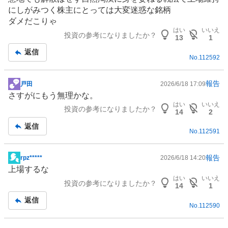
にしがみつく株主にとっては大変迷惑な銘柄
ダメだこりゃ
はい
いいえ
投資の参考になりましたか？
13
1
返信
No.
112592
報告
戸田
2026/6/18 17:09
掲
さすがにもう無理かな。
示
はい
いいえ
投資の参考になりましたか？
板
14
2
記
返信
No.
112591
事
報告
rpz*****
2026/6/18 14:20
掲
上場するな
示
はい
いいえ
投資の参考になりましたか？
板
14
1
記
返信
No.
112590
事