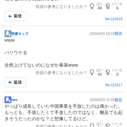
記
はい
いいえ
投資の参考になりましたか？
事
40
6
返信
No.
112618
報告
投資キッズ
2026/6/25 18:33
掲
www
示
板
バリウケる
記
事
全然上げてないのになぜか暴落www
はい
いいえ
投資の参考になりましたか？
41
0
返信
No.
112617
報告
nao
2026/6/25 11:55
掲
やっぱり成長していた中国事業を手放したのは痛かった。
示
もっとも、手放したくて手放したのではなく、離反でも起
板
きそうだったのかな？と想像してるけど。
記
はい
いいえ
投資の参考になりましたか？