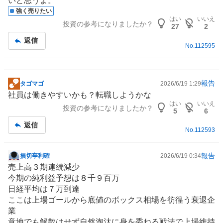
いと思うよ。
強く売りたい
はい
いいえ
投資の参考になりましたか？
27
2
返信
No.
112595
報告
タゴマゴ
2026/6/19 1:29
掲
社員は働きやすいかも？転職しようかな
示
はい
いいえ
投資の参考になりましたか？
板
5
6
記
返信
No.
112593
事
報告
損切亭利確
2026/6/19 0:34
掲
売上高３期連続減少
示
今期の純利益予想は８千９百万
板
日経平均は７万到達
記
ここは上場ゴールから底値のボックス相場を彷徨う衰退企
事
業
意地でも解散はせず自然淘汰に身を委ねる戦法で上場維持