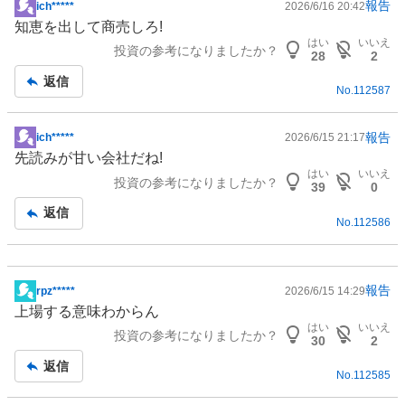
報告
ich*****
2026/6/16 20:42
掲
知恵を出して商売しろ!
示
はい
いいえ
投資の参考になりましたか？
板
28
2
記
返信
No.
112587
事
報告
ich*****
2026/6/15 21:17
掲
先読みが甘い会社だね!
示
はい
いいえ
投資の参考になりましたか？
板
39
0
記
返信
No.
112586
事
報告
rpz*****
2026/6/15 14:29
掲
上場する意味わからん
示
はい
いいえ
投資の参考になりましたか？
板
30
2
記
返信
No.
112585
事