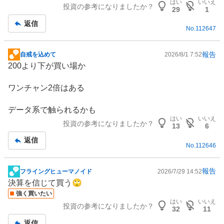
はい
いいえ
投資の参考になりましたか？
板
29
1
記
返信
No.
112647
事
報告
自戒を込めて
2026/8/1 7:52
掲
200より下が買い場か
示
板
ワンチャン2倍はある
記
事
データ系で触られるかも
はい
いいえ
投資の参考になりましたか？
13
6
返信
No.
112646
報告
フライングヒューマノイド
2026/7/29 14:52
掲
決算を信じて買う🙄
示
強く買いたい
板
はい
いいえ
投資の参考になりましたか？
記
32
11
事
返信