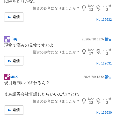
以降あたりかな。
板
はい
いいえ
投資の参考になりましたか？
記
13
2
事
返信
No.
112632
報告
千鶴
2026/7/10 11:39
掲
現物で高みの見物ですわよ
示
はい
いいえ
投資の参考になりましたか？
板
17
3
記
返信
No.
112631
事
報告
MILK
2026/7/9 13:54
掲
現引規制いつ終わるん？
示
板
まあ証券会社電話したらいいんだけどね
記
はい
いいえ
投資の参考になりましたか？
事
12
2
返信
No.
112630