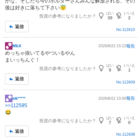
かな、そしたら今のホルダーさんみんな解放される、その
板
後は好きに落ちて下さい😇
記
はい
いいえ
投資の参考になりましたか？
事
39
2
返信
No.
112610
報告
MILK
2026/6/22 15:22
掲
めっちゃ抜いてるやついるやん
示
まいっちんぐ！
板
はい
いいえ
投資の参考になりましたか？
記
9
1
事
返信
No.
112609
報告
aik*****
2026/6/22 15:00
掲
>>
112595
示
😂
板
はい
いいえ
投資の参考になりましたか？
記
7
0
事
返信
No.
112608