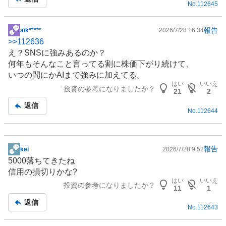
No.
112645
報告
aik*****
2026/7/28 16:34
掲
>>
112636
示
え？
SNS
に強みあるのか？
板
何年もそんなこと言ってる割に株価下がり続けて、
記
いつの間にかAIまで強みに加えてる。
事
はい
いいえ
投資の参考になりましたか？
21
2
返信
No.
112644
報告
kei
2026/7/28 9:52
掲
5000落ちてきたね
示
信用の損切りかな?
板
はい
いいえ
投資の参考になりましたか？
記
11
1
事
返信
No.
112643