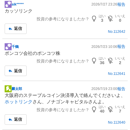
報告
aik*****
2026/7/27 23:26
掲
カッソリンク
示
はい
いいえ
投資の参考になりましたか？
板
3
0
記
返信
No.
112642
事
報告
千鶴
2026/7/23 10:06
掲
ポンコツ会社のポンコツ株
示
はい
いいえ
投資の参考になりましたか？
板
36
2
記
返信
No.
112641
事
報告
麟太郎
2026/7/19 23:00
掲
大阪府のステープルコイン決済導入で絡んでくださいよ、
示
ホットリンク
さん、ノナゴンキャピタルさんよ。
板
はい
いいえ
投資の参考になりましたか？
記
40
7
事
返信
No.
112640