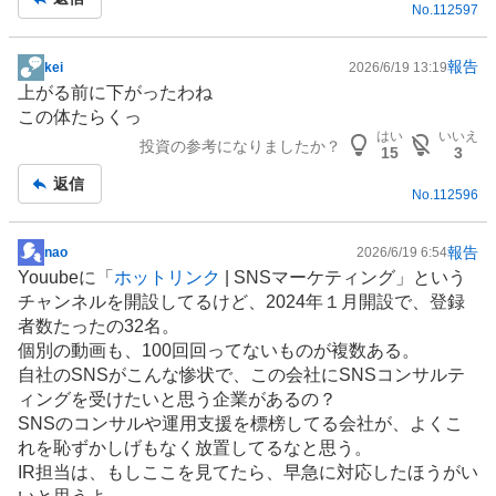
No.
112597
事
報告
kei
2026/6/19 13:19
掲
上がる前に下がったわね
示
この体たらくっ
板
はい
いいえ
投資の参考になりましたか？
記
15
3
事
返信
No.
112596
報告
nao
2026/6/19 6:54
掲
Youubeに「
ホットリンク
|
SNS
マーケティング
」という
示
チャンネルを開設してるけど、2024年１月開設で、登録
板
者数たったの32名。
記
個別の動画も、100回回ってないものが複数ある。
事
自社のSNSがこんな惨状で、この会社にSNS
コンサルテ
ィング
を受けたいと思う企業があるの？
SNSのコンサルや運用支援を標榜してる会社が、よくこ
れを恥ずかしげもなく放置してるなと思う。
IR担当は、もしここを見てたら、早急に対応したほうがい