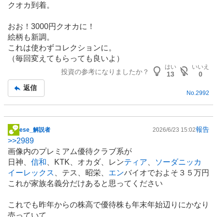
クオカ到着。
示
板
おお！3000円クオカに！
記
絵柄も新調。
事
これは使わずコレクションに。
（毎回変えてもらっても良いよ）
はい
いいえ
投資の参考になりましたか？
13
0
返信
No.
2992
報告
ese_解説者
2026/6/23 15:02
掲
>>
2989
示
画像内のプレミアム優待クラブ系が
板
日神、
信和
、KTK、オカダ、レン
ティア
、
ソーダニッカ
記
イーレックス
、テス、昭栄、
エン
バイオでおよそ３５万円
事
これが家族名義分だけあると思ってください
これでも昨年からの株高で優待株も年末年始辺りにかなり
売っていて