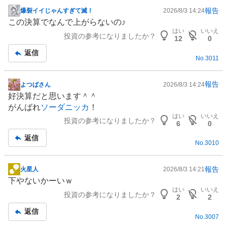
報告
爆裂イイじゃんすぎて滅！
2026/8/3 14:24
掲
この決算でなんで上がらないの♪
示
はい
いいえ
投資の参考になりましたか？
板
12
0
記
返信
No.
3011
事
報告
よつばさん
2026/8/3 14:24
掲
好決算だと思います＾＾
示
がんばれ
ソーダニッカ
！
板
はい
いいえ
投資の参考になりましたか？
記
6
0
事
返信
No.
3010
報告
火星人
2026/8/3 14:21
掲
下やないかーいｗ
示
はい
いいえ
投資の参考になりましたか？
板
2
2
記
返信
No.
3007
事