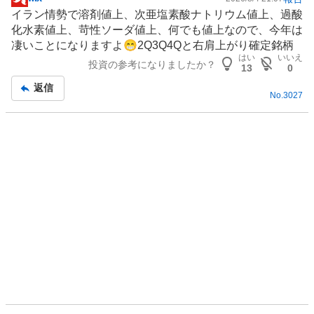
掲
イラン情勢で溶剤値上、次亜塩素酸ナトリウム値上、過酸
示
化水素値上、苛性ソーダ値上、何でも値上なので、今年は
板
凄いことになりますよ😁2Q3Q4Qと右肩上がり確定銘柄
記
はい
いいえ
投資の参考になりましたか？
事
13
0
返信
No.
3027