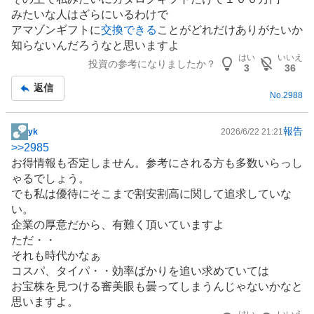
みたいな人はざらにいるわけで
アマゾンギフトに
交換できる
ことがどれだけありがたいか
知らないんだろうなと思いますよ
はい
いいえ
投資の参考になりましたか？
3
36
返信
No.
2988
報告
yk
2026/6/22 21:21
掲
>>
2985
示
お得情報も否定しません。参考にされる方も多数いらっし
板
ゃるでしょう。
記
でも私は優待にそこまで割安割高に関して追求していな
事
い。
企業の厚意だから、有難く頂いていますよ
ただ・・
それも時代かなぁ
コスパ、タイパ・・効率ばかりを追い求めていては
お宝株を見つける審美眼も曇ってしまうんじゃないかなと
思いますよ。
はい
いいえ