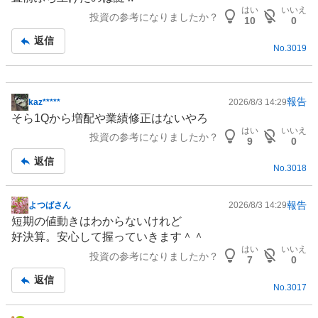
板
はい
いいえ
投資の参考になりましたか？
記
10
0
事
返信
No.
3019
報告
kaz*****
2026/8/3 14:29
掲
そら1Qから増配や業績修正はないやろ
示
はい
いいえ
投資の参考になりましたか？
板
9
0
記
返信
No.
3018
事
報告
よつばさん
2026/8/3 14:29
掲
短期の値動きはわからないけれど
示
好決算。安心して握っていきます＾＾
板
はい
いいえ
投資の参考になりましたか？
記
7
0
事
返信
No.
3017