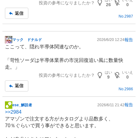
投資の参考になりましたか？
26
0
返信
No.
2987
報告
マック ドナルド
2026/6/20 12:24
掲
ここって、隠れ
半導体
関連なのか。
示
板
「苛性ソーダは半導体業界の市況回復追い風に数量快
記
走。」
事
はい
いいえ
投資の参考になりましたか？
9
0
返信
No.
2986
報告
ese_解説者
2026/6/11 21:42
掲
>>
2984
示
アマゾンで注文する方がカタログより品数多く、
板
70％ぐらいで買う事ができると思います。
記
事