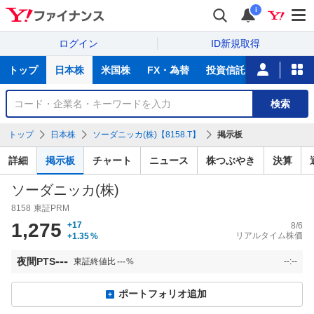
i
ログイン
ID新規取得
主
トップ
日本株
米国株
FX・為替
投資信託
ニュース
な
サ
銘
検索
ー
柄
ビ
を
トップ
日本株
ソーダニッカ(株)【8158.T】
掲示板
ス
検
索
詳細
掲示板
チャート
ニュース
株つぶやき
決算
ソーダニッカ(株)
8158
東証PRM
1,275
+17
8/6
リアルタイム株価
+1.35
%
---
夜間PTS
東証終値比
---
%
--:--
ポートフォリオ追加