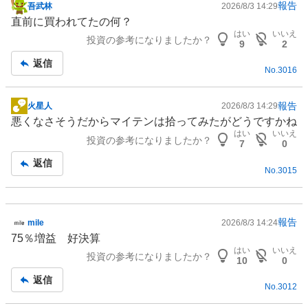
報告
吾武林
2026/8/3 14:29
掲
直前に買われてたの何？
示
はい
いいえ
投資の参考になりましたか？
板
9
2
記
返信
No.
3016
事
報告
火星人
2026/8/3 14:29
掲
悪くなさそうだからマイテンは拾ってみたがどうですかね
示
はい
いいえ
投資の参考になりましたか？
板
7
0
記
返信
No.
3015
事
報告
mile
2026/8/3 14:24
掲
75％増益 好決算
示
はい
いいえ
投資の参考になりましたか？
板
10
0
記
返信
No.
3012
事