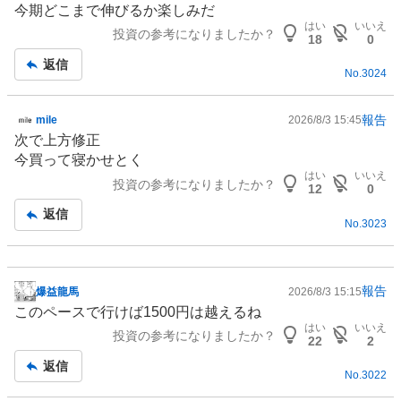
今期どこまで伸びるか楽しみだ
記
はい
いいえ
投資の参考になりましたか？
事
18
0
返信
No.
3024
報告
mile
2026/8/3 15:45
掲
次で上方修正
示
今買って寝かせとく
板
はい
いいえ
投資の参考になりましたか？
記
12
0
事
返信
No.
3023
報告
爆益龍馬
2026/8/3 15:15
掲
このペースで行けば1500円は越えるね
示
はい
いいえ
投資の参考になりましたか？
板
22
2
記
返信
No.
3022
事