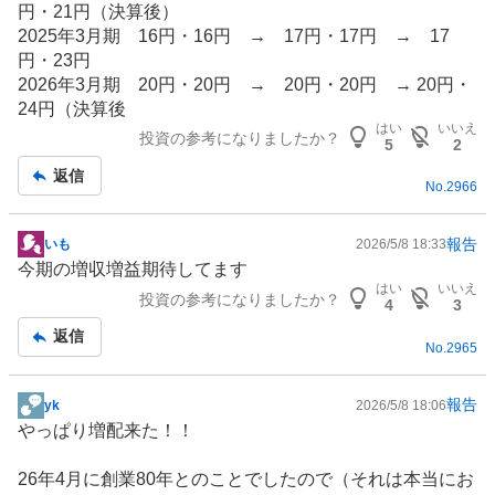
円・21円（決算後）
2025年3月期 16円・16円 → 17円・17円 → 17
円・23円
2026年3月期 20円・20円 → 20円・20円 → 20円・
24円（決算後
はい
いいえ
投資の参考になりましたか？
5
2
返信
No.
2966
報告
いも
2026/5/8 18:33
掲
今期の増収増益期待してます
示
はい
いいえ
投資の参考になりましたか？
板
4
3
記
返信
No.
2965
事
報告
yk
2026/5/8 18:06
掲
やっぱり増配来た！！
示
板
26年4月に創業80年とのことでしたので（それは本当にお
記