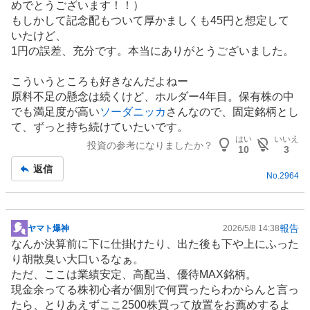
めでとうございます！！）
事
もしかして記念配もついて厚かましくも45円と想定して
いたけど、
1円の誤差、充分です。本当にありがとうございました。
こういうところも好きなんだよねー
原料不足の懸念は続くけど、ホルダー4年目。保有株の中
でも満足度が高い
ソーダニッカ
さんなので、固定銘柄とし
て、ずっと持ち続けていたいです。
はい
いいえ
投資の参考になりましたか？
10
3
返信
No.
2964
報告
ヤマト爆神
2026/5/8 14:38
掲
なんか決算前に下に仕掛けたり、出た後も下や上にふった
示
り胡散臭い大口いるなぁ。
板
ただ、ここは業績安定、高配当、優待MAX銘柄。
記
現金余ってる株初心者が個別で何買ったらわからんと言っ
事
たら、とりあえずここ2500株買って放置をお薦めするよ