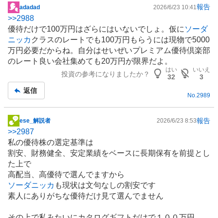
報告
adadad
2026/6/23 10:41
掲
>>
2988
示
優待だけで100万円はざらにはいないでしょ。仮に
ソーダ
板
ニッカ
クラスのレートでも100万円もらうには現物で5000
記
万円必要だからね。自分はせいぜいプレミアム優待倶楽部
事
のレート良い会社集めても20万円が限界だよ。
はい
いいえ
投資の参考になりましたか？
32
3
返信
No.
2989
報告
ese_解説者
2026/6/23 8:53
掲
>>
2987
示
私の優待株の選定基準は
板
割安、財務健全、安定業績をベースに長期保有を前提とし
記
た上で
事
高配当、高優待で選んでますから
ソーダニッカ
も現状は文句なしの割安です
素人にありがちな優待だけ見て選んでません
その上で私みたいにカタログギフトだけで１００万円