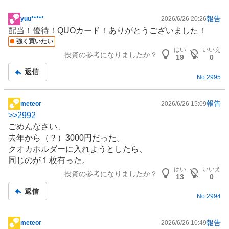
報告
yuu*****
2026/6/26 20:26
掲
配当！優待！QUOカード！ありがとうございました！
示
強く買いたい
板
はい
いいえ
投資の参考になりましたか？
記
19
0
事
返信
No.
2995
報告
meteor
2026/6/26 15:09
掲
>>
2992
示
ごめんなさい、
板
去年から（？）3000円だった。
記
クオカホルダーに入れようとしたら、
事
同じのが１枚有った。
はい
いいえ
投資の参考になりましたか？
13
0
返信
No.
2994
報告
meteor
2026/6/26 10:49
掲