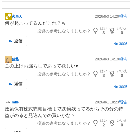
報告
火星人
2026/8/3 14:20
掲
何が起こってるんだこれ？ｗ
示
はい
いいえ
投資の参考になりましたか？
板
3
0
記
返信
No.
3006
事
報告
范蠡
2026/8/3 14:19
掲
この上げお漏らしであって欲しい♥️
示
はい
いいえ
投資の参考になりましたか？
板
3
0
記
返信
No.
3005
事
報告
mile
2026/8/1 18:23
掲
政策保有株式売却目標まで20億残ってるからその分の特
示
益がのると見込んでの買いかな？
板
はい
いいえ
投資の参考になりましたか？
記
2
0
事