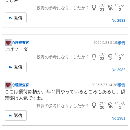
楽しみ
板
はい
いいえ
投資の参考になりましたか？
記
21
2
事
返信
No.
2983
報告
心理捜査官
2026/5/28 5:19
掲
上げソーダー
示
はい
いいえ
投資の参考になりましたか？
板
23
2
記
返信
No.
2982
事
報告
心理捜査官
2026/5/27 14:38
掲
ここは優待銘柄か。年２回やっているところもあるし、倶
示
楽部は人気ですね。
板
はい
いいえ
投資の参考になりましたか？
記
20
1
事
返信
No.
2981