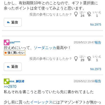
しかし、有効期限10年とのことなので、ギフト選択後に
余ったポイントは全て使ってみようと思います。
はい
いいえ
投資の参考になりましたか？
24
1
返信
No.
2975
報告
yuu*****
2026/5/13 19:47
掲
控えめにいって、
ソーダニッカ
最高や！
示
強く買いたい
板
はい
いいえ
投資の参考になりましたか？
記
29
1
事
返信
No.
2973
報告
ese_解説者
2026/5/12 23:56
掲
>>
2970
示
私もそれを書こうと思っていたら先に書かれてました
板
記
少し前に貰った
イーレックス
にはアマゾンギフトが無かっ
事