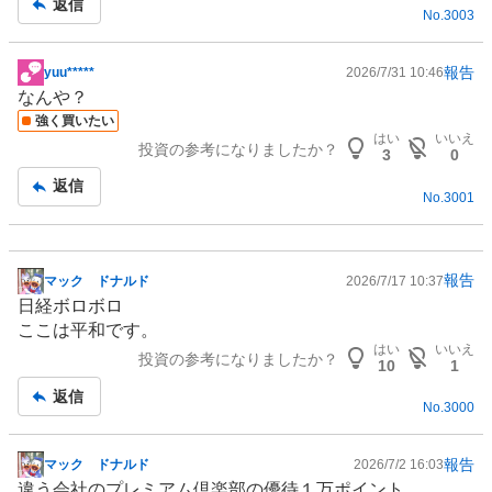
返信
No.
3003
報告
yuu*****
2026/7/31 10:46
掲
なんや？
示
強く買いたい
板
はい
いいえ
投資の参考になりましたか？
記
3
0
事
返信
No.
3001
報告
マック ドナルド
2026/7/17 10:37
掲
日経ボロボロ
示
ここは平和です。
板
はい
いいえ
投資の参考になりましたか？
記
10
1
事
返信
No.
3000
報告
マック ドナルド
2026/7/2 16:03
掲
違う会社のプレミアム倶楽部の優待１万ポイント。