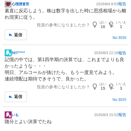
報告
心理捜査官
2026/8/4 8:03
掲
素直に反応しよう。株は数字を出した時に思惑相場から離
示
れ現実に従う。
板
はい
いいえ
投資の参考になりましたか？
記
16
1
事
返信
No.
3026
報告
507*****
2026/8/3 22:16
掲
記憶の中では、第1四半期の決算では、これまでよりも良
示
かったような・・・
板
明日、アルコールが抜けたら、もう一度見てみよう。
記
連続増配
は期待できそうで、良かった。
事
はい
いいえ
投資の参考になりましたか？
15
3
返信
No.
3025
報告
いも
2026/8/3 15:52
掲
随分とよい決算でたね
示
板