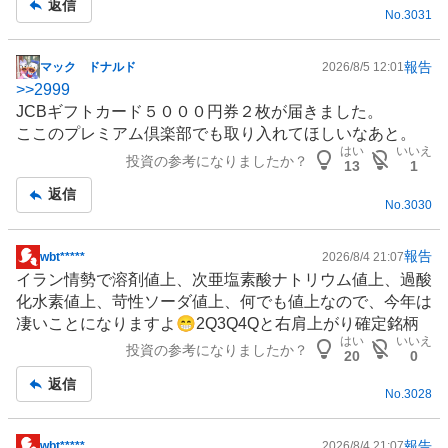
返信
売
No.
3031
り
た
報告
マック ドナルド
2026/8/5 12:01
い
掲
>>
2999
5
示
JCBギフトカード５０００円券２枚が届きました。
0
板
ここのプレミアム倶楽部でも取り入れてほしいなあと。
%
記
はい
いいえ
投資の参考になりましたか？
事
13
1
返信
No.
3030
報告
wbt*****
2026/8/4 21:07
掲
イラン情勢で溶剤値上、次亜塩素酸ナトリウム値上、過酸
示
化水素値上、苛性ソーダ値上、何でも値上なので、今年は
板
凄いことになりますよ😁2Q3Q4Qと右肩上がり確定銘柄
記
はい
いいえ
投資の参考になりましたか？
事
20
0
返信
No.
3028
報告
wbt*****
2026/8/4 21:07