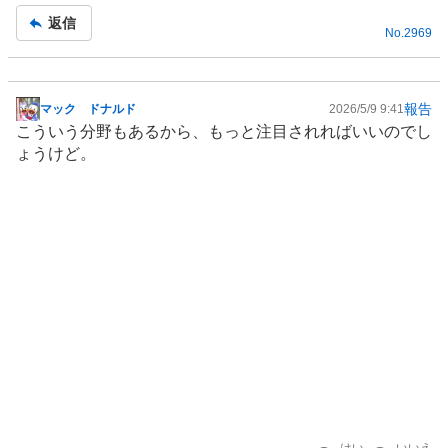
事
返信
No.
2969
報告
マック ドナルド
2026/5/9 9:41
掲
こういう分野もあるから、もっと注目されればいいのでし
示
ょうけど。
板
記
事