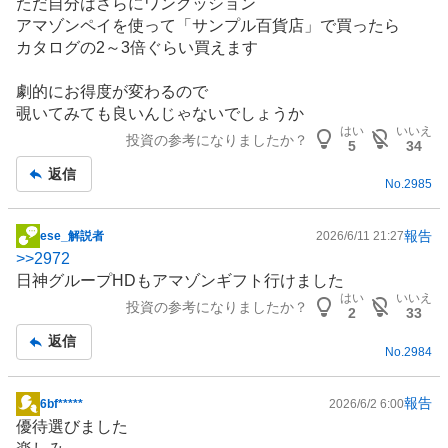
ただ自分はさらにワンクッション
アマゾンペイを使って「サンプル百貨店」で買ったら
カタログの2～3倍ぐらい買えます
劇的にお得度が変わるので
覗いてみても良いんじゃないでしょうか
はい
いいえ
投資の参考になりましたか？
5
34
返信
No.
2985
報告
ese_解説者
2026/6/11 21:27
掲
>>
2972
示
日神グループHDもアマゾンギフト行けました
板
はい
いいえ
投資の参考になりましたか？
記
2
33
事
返信
No.
2984
報告
6bf*****
2026/6/2 6:00
掲
優待選びました
示