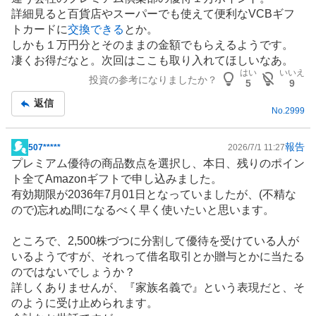
示
詳細見ると
百貨店
やスーパーでも使えて便利なVCBギフ
板
トカードに
交換できる
とか。
記
しかも１万円分とそのままの金額でもらえるようです。
事
凄くお得だなと。次回はここも取り入れてほしいなあ。
はい
いいえ
投資の参考になりましたか？
5
9
返信
No.
2999
報告
507*****
2026/7/1 11:27
掲
プレミアム優待の商品数点を選択し、本日、残りのポイン
示
ト全てAmazonギフトで申し込みました。
板
有効期限が2036年7月01日となっていましたが、(不精な
記
ので)忘れぬ間になるべく早く使いたいと思います。
事
ところで、2,500株づつに分割して優待を受けている人が
いるようですが、それって借名取引とか贈与とかに当たる
のではないでしょうか？
詳しくありませんが、『家族名義で』という表現だと、そ
のように受け止められます。