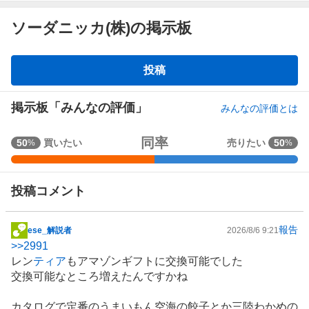
ソーダニッカ(株)の掲示板
掲
投稿
示
板
掲示板「みんなの評価」
みんなの評価とは
強
同率
50
買いたい
売りたい
50
%
%
く
買
い
投稿コメント
た
い
報告
5
ese_解説者
2026/8/6 9:21
掲
0
>>
2991
示
%
レン
ティア
もアマゾンギフトに交換可能でした
板
、
交換可能なところ増えたんですかね
記
買
事
い
カタログで定番のうまいもん空海の餃子とか三陸わかめの