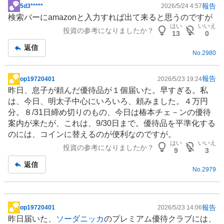
報告
5d3*****
2026/5/24 4:57
掲
検索バーにamazonと入力すれば出て来ると思うのですが
示
はい
いいえ
投資の参考になりましたか？
板
13
0
記
返信
No.
2980
事
報告
op19720401
2026/5/23 19:24
掲
昨日、息子が頼んだ優待品が１個届いた。早すぎる。私
示
は、今日、明太子中心にいろいろ、頼みました。４万円
板
分。８/31日締め切りのもの、今日は椿本チェ－ンの優待
記
案内が来たが、これは、9/30日まで。優待品を平準化する
事
のには、コインに替えるのが便利なのですが。
はい
いいえ
投資の参考になりましたか？
9
3
返信
No.
2979
報告
op19720401
2026/5/23 14:06
掲
昨日届いた、
ソーダニッカ
のプレミアム優待クラブには、
示