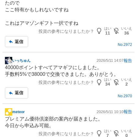
たので
ここ特有かもしれないですね
これはアマゾンギフト一択ですね
はい
いいえ
投資の参考になりましたか？
11
36
返信
No.
2972
報告
いっちゅん
2026/5/11 14:07
掲
40000ポイントすべてアマギフにしました。
示
手数料5%で38000で交換できました。ありがとう。
板
はい
いいえ
投資の参考になりましたか？
記
34
2
事
返信
No.
2970
報告
meteor
2026/5/11 10:10
掲
プレミアム優待倶楽部の案内が届きました。
示
今日から申込み可能。
板
はい
いいえ
投資の参考になりましたか？
記
7
0