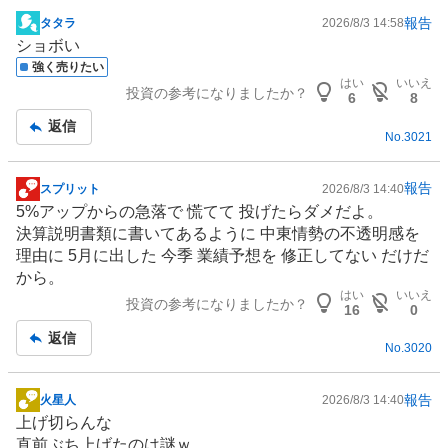
報告
タタラ
2026/8/3 14:58
掲
ショボい
示
強く売りたい
板
はい
いいえ
投資の参考になりましたか？
記
6
8
事
返信
No.
3021
報告
スプリット
2026/8/3 14:40
掲
5%アップからの急落で 慌てて 投げたらダメだよ。
示
決算説明書類に書いてあるように 中東情勢の不透明感を
板
理由に 5月に出した 今季 業績予想を 修正してない だけだ
記
から。
事
はい
いいえ
投資の参考になりましたか？
16
0
返信
No.
3020
報告
火星人
2026/8/3 14:40
掲
上げ切らんな
示
直前ぶち上げたのは謎ｗ