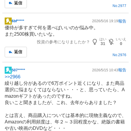
返信
No.
2977
報告
6bf*****
2026/5/16 19:19
掲
優待が多すぎて何を選べばいいのか悩み中。
示
また2500株買いたいな。
板
はい
いいえ
投資の参考になりましたか？
記
31
0
事
返信
No.
2976
報告
507*****
2026/5/15 10:43
掲
>>
2966
示
繰り越し分があるので6万ポイント近くになり、また商品
板
選択に悩まなくてはならない・・・と、思っていたら、A
記
mazonギフトがあったのですね。
事
良いこと聞きましたが、これ、去年からありました？
とは言え、商品購入については基本的に現物主義なので、
Amazonの利用頻度は、年２～３回程度かな、絶版の書籍
や古い
映画
の
DVD
など・・・