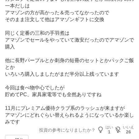
た
一本だしは
い
アマゾンの方が高かった＆売ってなかったので
0
そのまま注文して他はアマゾンギフトに交換
%
、
同じく定番の三和の手羽煮は
様
アマゾンでセールをやっていて激安だったのでアマゾンで
子
購入
見
0
他に長野パープルとか刺身の短冊のセットとかパックご飯
%
とか
、
いろいろ購入しましたがまだ半分以上残っています
売
り
今回は食べ物中心でしたが
た
貯めてPC、家具家電等でも全然ありですね
い
0
11月にプレミアム優待クラブ系のラッシュが来ますが
%
アマゾンにどれぐらい替えられるようになっているか楽し
、
みです
はい
いいえ
強
投資の参考になりましたか？
1
26
く