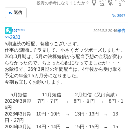
はい
いいえ
投資の参考になりましたか？
12
1
返信
No.
2967
報告
507*****
2026/5/8 20:46
掲
>>
2933
示
5期連続の増配、有難うございます。
板
仕事の隙間にチラ見して、小さくガッツポーズしました。
記
26年3月期は、5月の決算短信から配当予想の金額が変わ
事
らなかったので、ちょっと心配になってましたが・・・
お陰様で、26年3月期の年間配当は、4年後から受け取る
予定の年金1.5カ月分になりました。
今期も宜しくお願いします。
5月短信 11月短信 2月短信（又は実績）
2022年3月期 7円・７円 → 8円・８円 → 8円・1
6円
2023年3月期 10円・10円 → 13円・13円 → 13
円・27円
2024年3月期 14円・14円 → 15円・15円 → 15