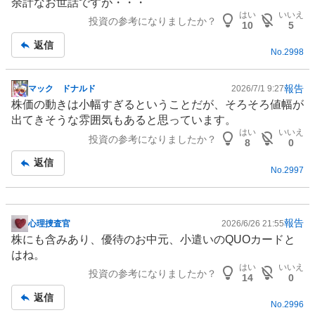
余計なお世話ですが・・・
はい
いいえ
投資の参考になりましたか？
10
5
返信
No.
2998
報告
マック ドナルド
2026/7/1 9:27
掲
株価の動きは小幅すぎるということだが、そろそろ値幅が
示
出てきそうな雰囲気もあると思っています。
板
はい
いいえ
投資の参考になりましたか？
記
8
0
事
返信
No.
2997
報告
心理捜査官
2026/6/26 21:55
掲
株にも含みあり、優待のお中元、小遣いのQUOカードと
示
はね。
板
はい
いいえ
投資の参考になりましたか？
記
14
0
事
返信
No.
2996