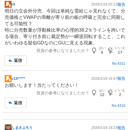
報告
rit
2026/1/19 20:12
掲
明日の立会外分売、今回は単純な需給じゃ見れなくて、分
示
売価格とVWAPの乖離が寄り前の板の呼吸と完全に同期し
板
てる可能性？
記
特に分売数量が浮動株比率の心理的38.2％ラインを跨いで
事
る場合、寄り付き前に裁定勢が一瞬逆回転すること、これ
がいわゆる疑似GDなのにGUに見える現象。
はい
いいえ
投資の参考になりましたか？
6
17
返信
No.
4311
報告
c1X*****
2026/1/19 19:47
掲
お願いします！当たってください！
示
はい
いいえ
投資の参考になりましたか？
板
12
2
記
返信
No.
4310
事
報告
しまさぶろう
2026/1/19 19:23