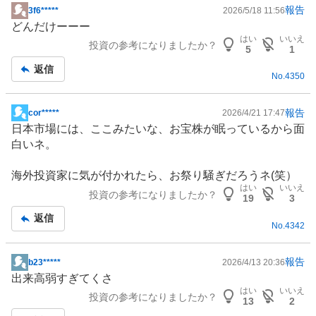
報告
3f6*****
2026/5/18 11:56
掲
どんだけーーー
示
はい
いいえ
投資の参考になりましたか？
板
5
1
記
返信
No.
4350
事
報告
cor*****
2026/4/21 17:47
掲
日本市場には、ここみたいな、お宝株が眠っているから面
示
白いネ。
板
記
海外投資家に気が付かれたら、お祭り騒ぎだろうネ(笑）
事
はい
いいえ
投資の参考になりましたか？
19
3
返信
No.
4342
報告
b23*****
2026/4/13 20:36
掲
出来高弱すぎてくさ
示
はい
いいえ
投資の参考になりましたか？
板
13
2
記