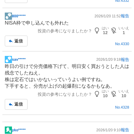
No.
4332
報告
800*****
2026/1/20 11:52
掲
NISA
枠で申し込んでも外れた
示
はい
いいえ
投資の参考になりましたか？
板
12
1
記
返信
No.
4330
事
報告
sav*****
2026/1/20 9:18
掲
昨日の引けで分売価格下げて、明日安く買おうとした人は
示
残念でしたねえ。
板
株は定石ではいかないっていうよい例ですね。
記
下手すると、分売が上げの起爆剤になるかもなあ。
事
はい
いいえ
投資の参考になりましたか？
10
10
返信
No.
4328
報告
yko*****
2026/1/20 9:10
掲