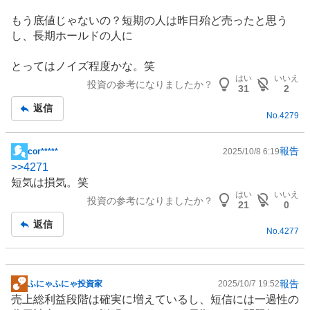
記
もう底値じゃないの？短期の人は昨日殆ど売ったと思う
事
し、長期ホールドの人に
とってはノイズ程度かな。笑
はい
いいえ
投資の参考になりましたか？
31
2
返信
No.
4279
報告
cor*****
2025/10/8 6:19
掲
>>
4271
示
短気は損気。笑
板
はい
いいえ
投資の参考になりましたか？
記
21
0
事
返信
No.
4277
報告
ふにゃふにゃ投資家
2025/10/7 19:52
掲
売上総利益段階は確実に増えているし、短信には一過性の
示