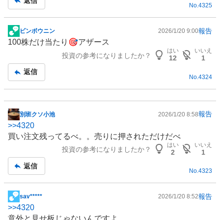
返信
No.
4325
報告
ビンボウニン
2026/1/20 9:00
掲
100株だけ当たり🎯アザース
示
はい
いいえ
投資の参考になりましたか？
板
12
1
記
返信
No.
4324
事
報告
別班クソ小池
2026/1/20 8:58
掲
>>
4320
示
買い注文残ってるべ。。売りに押されただけだべ
板
はい
いいえ
投資の参考になりましたか？
記
2
1
事
返信
No.
4323
報告
sav*****
2026/1/20 8:52
掲
>>
4320
示
意外と見せ板じゃないんですよ。