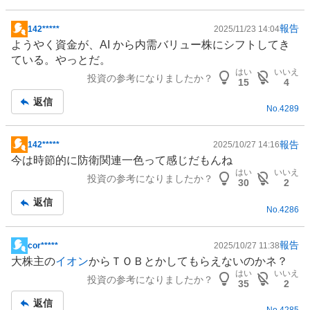
報告
142*****
2025/11/23 14:04
掲
ようやく資金が、AI から内需バリュー株にシフトしてき
示
ている。やっとだ。
板
はい
いいえ
投資の参考になりましたか？
記
15
4
事
返信
No.
4289
報告
142*****
2025/10/27 14:16
掲
今は時節的に
防衛
関連一色って感じだもんね
示
はい
いいえ
投資の参考になりましたか？
板
30
2
記
返信
No.
4286
事
報告
cor*****
2025/10/27 11:38
掲
大株主の
イオン
からＴＯＢとかしてもらえないのかネ？
示
はい
いいえ
投資の参考になりましたか？
板
35
2
記
返信