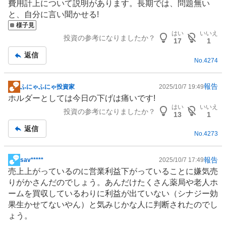
費用計上について説明があります。長期では、問題無い
板
と、自分に言い聞かせる!
記
様子見
事
はい
いいえ
投資の参考になりましたか？
17
1
返信
No.
4274
報告
ふにゃふにゃ投資家
2025/10/7 19:49
掲
ホルダーとしては今日の下げは痛いです!
示
はい
いいえ
投資の参考になりましたか？
板
13
1
記
返信
No.
4273
事
報告
sav*****
2025/10/7 17:49
掲
売上上がっているのに営業利益下がっていることに嫌気売
示
りがかさんだのでしょう。あんだけたくさん薬局や老人ホ
板
ームを買収しているわりに利益が出ていない（シナジー効
記
果生かせてないやん）と気みじかな人に判断されたのでし
事
ょう。