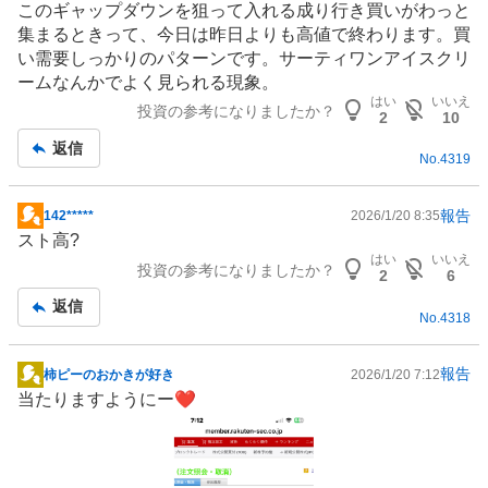
このギャップダウンを狙って入れる成り行き買いがわっと
示
集まるときって、今日は昨日よりも高値で終わります。買
板
い需要しっかりのパターンです。サーティワンアイスクリ
記
ームなんかでよく見られる現象。
事
はい
いいえ
投資の参考になりましたか？
2
10
返信
No.
4319
報告
142*****
2026/1/20 8:35
掲
スト高?
示
はい
いいえ
投資の参考になりましたか？
板
2
6
記
返信
No.
4318
事
報告
柿ピーのおかきが好き
2026/1/20 7:12
掲
当たりますようにー❤️
示
板
記
事