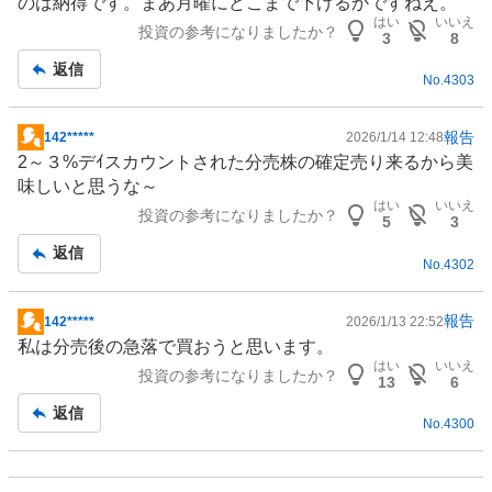
のは納得です。まあ月曜にどこまで下げるかですねえ。
はい
いいえ
投資の参考になりましたか？
3
8
返信
No.
4303
報告
142*****
2026/1/14 12:48
掲
2～３%デｲスカウントされた分売株の確定売り来るから美
示
味しいと思うな～
板
はい
いいえ
投資の参考になりましたか？
記
5
3
事
返信
No.
4302
報告
142*****
2026/1/13 22:52
掲
私は分売後の急落で買おうと思います。
示
はい
いいえ
投資の参考になりましたか？
板
13
6
記
返信
No.
4300
事