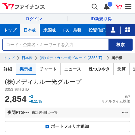
i
ログイン
ID新規取得
主
トップ
日本株
米国株
FX・為替
投資信託
ニュース
な
サ
銘
検索
ー
柄
ビ
を
トップ
日本株
(株)メディカル一光グループ【3353.T】
掲示板
ス
検
索
詳細
掲示板
チャート
ニュース
株つぶやき
決算
(株)メディカル一光グループ
3353
東証STD
2,854
+3
8/7
リアルタイム株価
+0.11
%
---
夜間PTS
東証終値比
---
%
--:--
ポートフォリオ追加