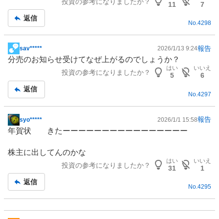
投資の参考になりましたか？
事
11
7
返信
No.
4298
報告
sav*****
2026/1/13 9:24
掲
分売のお知らせ受けてなぜ上がるのでしょうか？
示
はい
いいえ
投資の参考になりましたか？
板
5
6
記
返信
No.
4297
事
報告
syo*****
2026/1/1 15:58
掲
年賀状 きたーーーーーーーーーーーーーーーー
示
板
株主に出してんのかな
記
はい
いいえ
投資の参考になりましたか？
事
31
1
返信
No.
4295