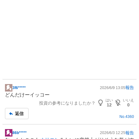
報告
3f6*****
2026/6/9 13:05
掲
どんだけーイッコー
示
はい
いいえ
投資の参考になりましたか？
板
12
0
記
返信
No.
4360
事
報告
86b*****
2026/6/3 12:25
掲