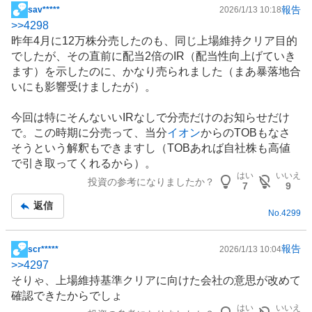
報告
sav*****
2026/1/13 10:18
掲
>>
4298
示
昨年4月に12万株分売したのも、同じ上場維持クリア目的
板
でしたが、その直前に配当2倍の
IR
（配当性向上げていき
記
ます）を示したのに、かなり売られました（まあ暴落地合
事
いにも影響受けましたが）。
今回は特にそんないいIRなしで分売だけのお知らせだけ
で。この時期に分売って、当分
イオン
からのTOBもなさ
そうという解釈もできますし（TOBあれば自社株も高値
で引き取ってくれるから）。
はい
いいえ
投資の参考になりましたか？
7
9
返信
No.
4299
報告
scr*****
2026/1/13 10:04
掲
>>
4297
示
そりゃ、上場維持基準クリアに向けた会社の意思が改めて
板
確認できたからでしょ
記
はい
いいえ