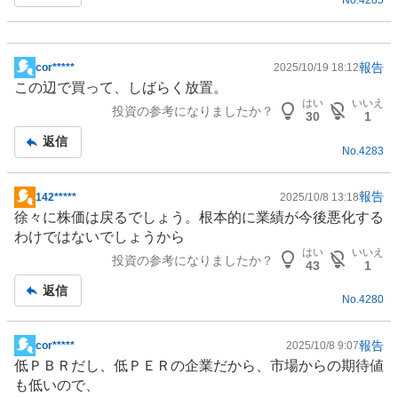
No.
4285
事
報告
cor*****
2025/10/19 18:12
掲
この辺で買って、しばらく放置。
示
はい
いいえ
投資の参考になりましたか？
板
30
1
記
返信
No.
4283
事
報告
142*****
2025/10/8 13:18
掲
徐々に株価は戻るでしょう。根本的に業績が今後悪化する
示
わけではないでしょうから
板
はい
いいえ
投資の参考になりましたか？
記
43
1
事
返信
No.
4280
報告
cor*****
2025/10/8 9:07
掲
低ＰＢＲだし、低ＰＥＲの企業だから、市場からの期待値
示
も低いので、
板