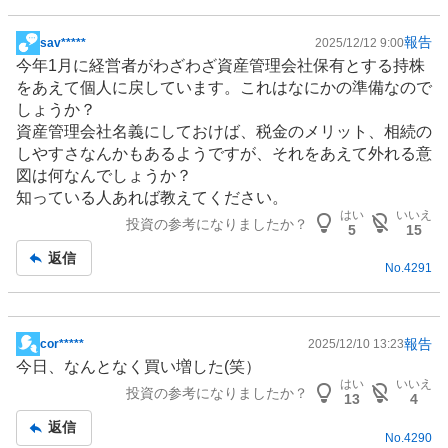
報告
sav*****
2025/12/12 9:00
掲
今年1月に経営者がわざわざ資産管理会社保有とする持株
示
をあえて個人に戻しています。これはなにかの準備なので
板
しょうか？
記
資産管理会社名義にしておけば、税金のメリット、相続の
事
しやすさなんかもあるようですが、それをあえて外れる意
図は何なんでしょうか？
知っている人あれば教えてください。
はい
いいえ
投資の参考になりましたか？
5
15
返信
No.
4291
報告
cor*****
2025/12/10 13:23
掲
今日、なんとなく買い増した(笑）
示
はい
いいえ
投資の参考になりましたか？
板
13
4
記
返信
No.
4290
事