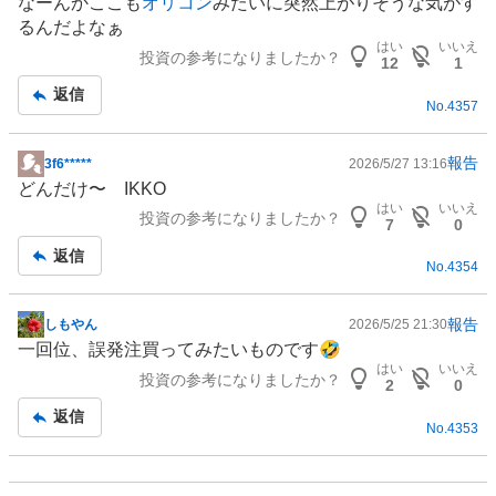
なーんかここも
オリコン
みたいに突然上がりそうな気がす
示
るんだよなぁ
板
はい
いいえ
投資の参考になりましたか？
記
12
1
事
返信
No.
4357
報告
3f6*****
2026/5/27 13:16
掲
どんだけ〜 IKKO
示
はい
いいえ
投資の参考になりましたか？
板
7
0
記
返信
No.
4354
事
報告
しもやん
2026/5/25 21:30
掲
一回位、誤発注買ってみたいものです🤣
示
はい
いいえ
投資の参考になりましたか？
板
2
0
記
返信
No.
4353
事