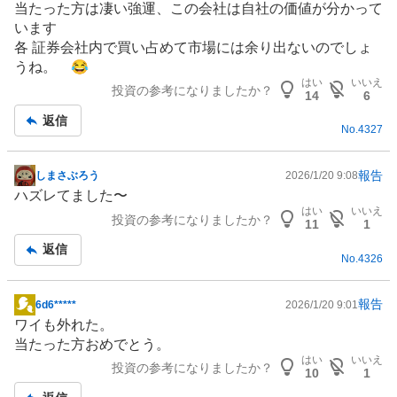
当たった方は凄い強運、この会社は自社の価値が分かって
示
います
板
各 証券会社内で買い占めて市場には余り出ないのでしょ
記
うね。 😂
事
はい
いいえ
投資の参考になりましたか？
14
6
返信
No.
4327
報告
しまさぶろう
2026/1/20 9:08
掲
ハズレてました〜
示
はい
いいえ
投資の参考になりましたか？
板
11
1
記
返信
No.
4326
事
報告
6d6*****
2026/1/20 9:01
掲
ワイも外れた。
示
当たった方おめでとう。
板
はい
いいえ
投資の参考になりましたか？
記
10
1
事