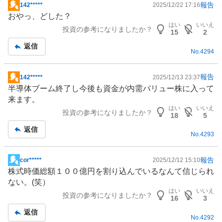
報告
142*****
2025/12/22 17:16
掲
おやっ、どした？
示
はい
いいえ
投資の参考になりましたか？
板
15
2
記
返信
No.
4294
事
報告
142*****
2025/12/13 23:37
掲
半導体ブーム終了し今後も資金が内需バリュー株に入って
示
来ます。
板
はい
いいえ
投資の参考になりましたか？
記
18
5
事
返信
No.
4293
報告
cor*****
2025/12/12 15:10
掲
株式時価総額１００億円を割り込んでいるなんて信じられ
示
ない。(笑）
板
はい
いいえ
投資の参考になりましたか？
記
16
3
事
返信
No.
4292