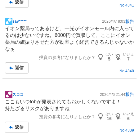
返信
No.
4341
事
報告
sav*****
2026/4/7 8:03
掲
イオン薬局ってあるけど、一光がイオンモール内に入って
示
るのは少ないですね。6000円で買収して、ここにイオン
板
薬局の旗振りさせた方が効率よく経営できるんじゃないか
記
なぁ
事
はい
いいえ
投資の参考になりましたか？
5
7
返信
No.
4340
報告
スココ
2026/4/6 21:44
掲
ここもいつtobが発表されてもおかしくないですよ！
示
持たざるリスクがありますね！
板
はい
いいえ
投資の参考になりましたか？
記
16
6
事
返信
No.
4339