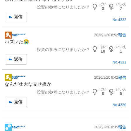
板
はい
いいえ
投資の参考になりましたか？
記
3
7
事
返信
No.
4322
報告
mie*****
2026/1/20 8:52
掲
ハズレた😭
示
はい
いいえ
投資の参考になりましたか？
板
10
1
記
返信
No.
4321
事
報告
6d6*****
2026/1/20 8:42
掲
なんだ壮大な見せ板か
示
はい
いいえ
投資の参考になりましたか？
板
6
5
記
返信
No.
4320
事
報告
sav*****
2026/1/20 8:35
掲