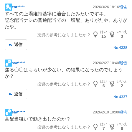
報告
cor*****
2026/3/26 18:16
掲
すべての上場維持基準に適合したみたいですネ。
示
記念配当ナシの普通配当での「増配」ありがたや、ありが
板
たや。
記
はい
いいえ
投資の参考になりましたか？
事
15
3
返信
No.
4338
報告
sav*****
2026/2/27 10:40
掲
焦る〇〇はもらいが少ない、の結果になったのでしょう
示
か？
板
はい
いいえ
投資の参考になりましたか？
記
6
2
事
返信
No.
4337
報告
sav*****
2026/2/10 10:00
掲
高配当狙いで動き出したのか？
示
はい
いいえ
投資の参考になりましたか？
板
7
6