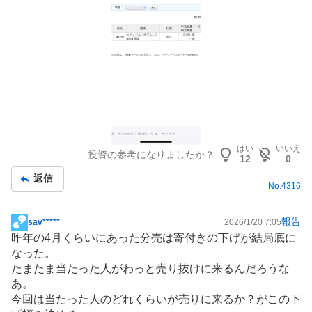
はい
いいえ
投資の参考になりましたか？
12
0
返信
No.
4316
報告
sav*****
2026/1/20 7:05
掲
昨年の4月くらいにあった分売は寄付きの下げが結局底に
示
なった。
板
たまたま当たった人がわっと売り抜けに来るんだろうな
記
あ。
事
今回は当たった人のどれくらいが売りに来るか？がこの下