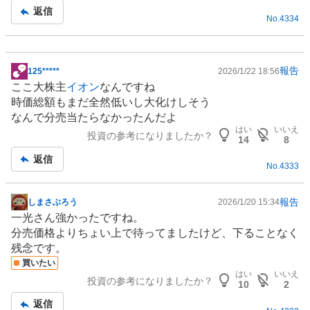
記
返信
No.
4334
事
報告
125*****
2026/1/22 18:56
掲
ここ大株主
イオン
なんですね
示
時価総額もまだ全然低いし大化けしそう
板
なんで分売当たらなかったんだよ
記
はい
いいえ
投資の参考になりましたか？
事
14
8
返信
No.
4333
報告
しまさぶろう
2026/1/20 15:34
掲
一光さん強かったですね。
示
分売価格よりちょい上で待ってましたけど、下ることなく
板
残念です。
記
買いたい
事
はい
いいえ
投資の参考になりましたか？
10
2
返信