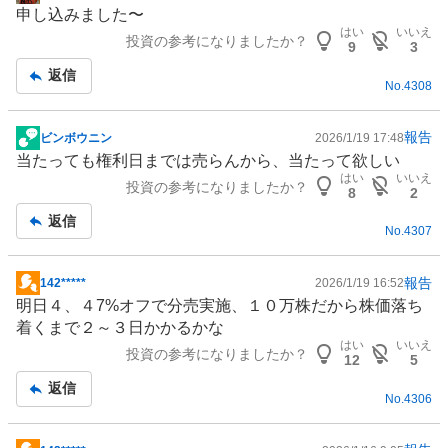
掲
申し込みました〜
示
はい
いいえ
投資の参考になりましたか？
板
9
3
記
返信
No.
4308
事
報告
ビンボウニン
2026/1/19 17:48
掲
当たっても権利日までは売らんから、当たって欲しい
示
はい
いいえ
投資の参考になりましたか？
板
8
2
記
返信
No.
4307
事
報告
142*****
2026/1/19 16:52
掲
明日４、４7%オフで分売実施、１０万株だから株価落ち
示
着くまで２～３日かかるかな
板
はい
いいえ
投資の参考になりましたか？
記
12
5
事
返信
No.
4306