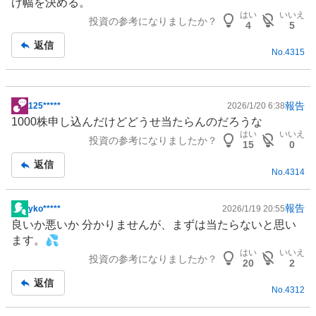
げ幅を決める。
はい
いいえ
投資の参考になりましたか？
4
5
返信
No.
4315
報告
125*****
2026/1/20 6:38
掲
1000株申し込んだけどどうせ当たらんのだろうな
示
はい
いいえ
投資の参考になりましたか？
板
15
0
記
返信
No.
4314
事
報告
yko*****
2026/1/19 20:55
掲
良いか悪いか 分かりませんが、まずは当たらないと思い
示
ます。💦
板
はい
いいえ
投資の参考になりましたか？
記
20
2
事
返信
No.
4312