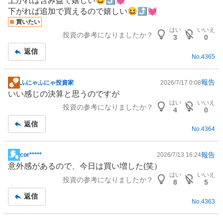
上がれば含み益で嬉しい😆⤴️💓
記
下がれば追加で買えるので嬉しい😆⤴️💓
事
買いたい
はい
いいえ
投資の参考になりましたか？
3
0
返信
No.
4365
報告
ふにゃふにゃ投資家
2026/7/17 0:08
掲
いい感じの決算と思うのですが
示
はい
いいえ
投資の参考になりましたか？
板
4
0
記
返信
No.
4364
事
報告
cor*****
2026/7/13 16:24
掲
意外感があるので、今日は買い増した(笑）
示
はい
いいえ
投資の参考になりましたか？
板
8
5
記
返信
No.
4363
事