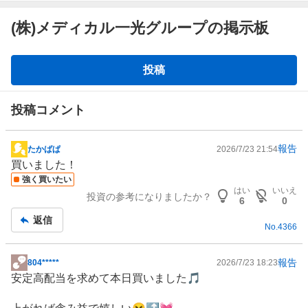
(株)メディカル一光グループの掲示板
掲
投稿
示
板
投稿コメント
報告
たかばぱ
2026/7/23 21:54
掲
買いました！
示
強く買いたい
板
はい
いいえ
投資の参考になりましたか？
記
6
0
事
返信
No.
4366
報告
804*****
2026/7/23 18:23
掲
安定高配当を求めて本日買いました🎵
示
板