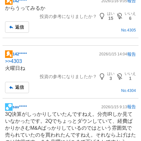
報告
142*****
2026/1/16 9:05
掲
からうってみるか
示
はい
いいえ
投資の参考になりましたか？
板
15
6
記
返信
No.
4305
事
報告
142*****
2026/1/15 14:04
掲
>>
4303
示
火曜日ね
板
はい
いいえ
投資の参考になりましたか？
記
3
1
事
返信
No.
4304
報告
sav*****
2026/1/15 9:13
掲
3Q決算がしっかりしていたんですねえ。分売
IR
しか見て
示
いなかったです。2Qでちょっとダウンしていて、経費ば
板
かりかさむM&Aばっかりしているのではという雰囲気で
記
売られていたのを買われたんですねえ。それなら上げはた
事