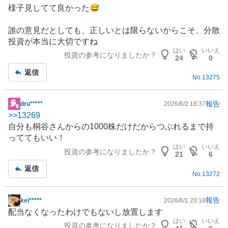
記
様子見してて良かった😅
事
誰の意見だとしても、正しいとは限らないからこそ、分散
投資が本当に大切ですね
はい
いいえ
投資の参考になりましたか？
24
0
返信
No.
13275
報告
dru*****
2026/6/2 18:37
掲
>>
13269
示
自分も桐谷さんからの1000株だけだからつぶれるまで持
板
っててもいい！
記
はい
いいえ
投資の参考になりましたか？
事
21
6
返信
No.
13272
報告
kei*****
2026/6/1 20:18
掲
配当なくなったわけでもないし放置します
示
はい
いいえ
投資の参考になりましたか？
板