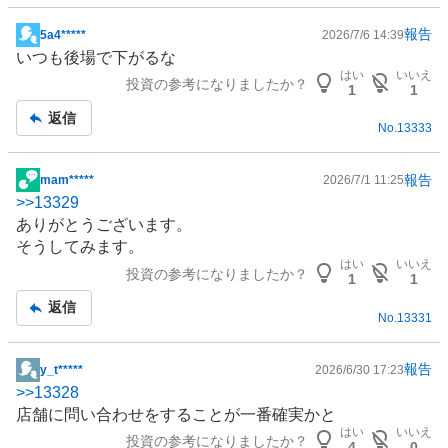
報告
5a4*****
2026/7/6 14:39
掲
いつも後場で下がるな
示
はい
いいえ
投資の参考になりましたか？
板
1
1
記
返信
No.
13333
事
報告
mam*****
2026/7/1 11:25
掲
>>
13329
示
ありがとうございます。
板
そうしてみます。
記
はい
いいえ
投資の参考になりましたか？
事
1
1
返信
No.
13331
報告
y_t*****
2026/6/30 17:23
掲
>>
13328
示
店舗に問い合わせをすることが一番確実かと
板
はい
いいえ
投資の参考になりましたか？
記
4
0