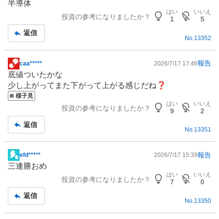
半導体
示
はい
いいえ
投資の参考になりましたか？
板
1
5
記
返信
No.
13352
事
報告
caa*****
2026/7/17 17:46
掲
底値ついたかな
示
少し上がってまた下がって上がる感じだね❓
板
様子見
記
はい
いいえ
投資の参考になりましたか？
事
9
2
返信
No.
13351
報告
efd*****
2026/7/17 15:39
掲
三連勝おめ
示
はい
いいえ
投資の参考になりましたか？
板
7
0
記
返信
No.
13350
事