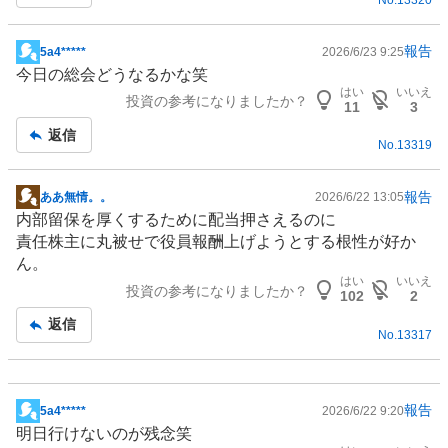
事
報告
5a4*****
2026/6/23 9:25
掲
今日の総会どうなるかな笑
示
はい
いいえ
投資の参考になりましたか？
板
11
3
記
返信
No.
13319
事
報告
ああ無情。。
2026/6/22 13:05
掲
内部留保を厚くするために配当押さえるのに
示
責任株主に丸被せで役員報酬上げようとする根性が好か
板
ん。
記
はい
いいえ
投資の参考になりましたか？
事
102
2
返信
No.
13317
報告
5a4*****
2026/6/22 9:20
掲
明日行けないのが残念笑
示