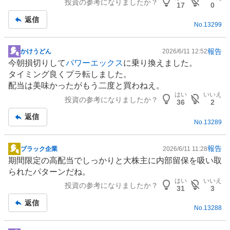
投資の参考になりましたか？
板
17
0
記
返信
No.
13299
事
報告
かけうどん
2026/6/11 12:52
掲
今朝損切りして
パワーエックス
に乗り換えました。
示
タイミング良くプラ転しました。
板
配当は美味かったがもう二度と買わねえ。
記
はい
いいえ
投資の参考になりましたか？
事
36
2
返信
No.
13289
報告
ブラック企業
2026/6/11 11:28
掲
期間限定の高配当でしっかりと大株主に内部留保を吸い取
示
られたパターンだね。
板
はい
いいえ
投資の参考になりましたか？
記
31
3
事
返信
No.
13288