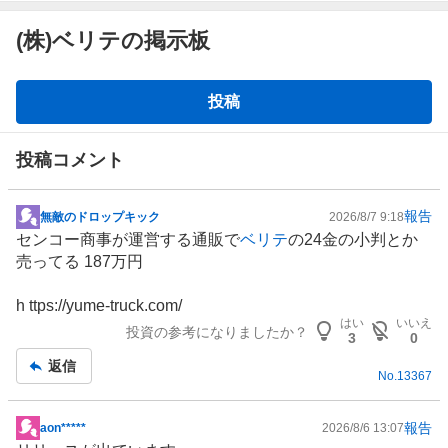
(株)ベリテの掲示板
掲
投稿
示
板
投稿コメント
報告
無敵のドロップキック
2026/8/7 9:18
掲
センコー商事が運営する通販で
ベリテ
の24金の小判とか
示
売ってる 187万円
板
記
h ttps://yume-truck.com/
事
はい
いいえ
投資の参考になりましたか？
3
0
返信
No.
13367
報告
aon*****
2026/8/6 13:07
掲