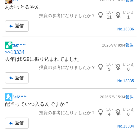
kei*****
2026/7/7 10:39
掲
あがっとるやん
示
はい
いいえ
投資の参考になりましたか？
板
11
1
記
返信
No.
13336
事
報告
tak*****
2026/7/7 9:04
掲
>>
13334
示
去年は8/29に振り込まれてました
板
はい
いいえ
投資の参考になりましたか？
記
5
0
事
返信
No.
13335
報告
3e6*****
2026/7/6 15:34
掲
配当っていつ入るんですか？
示
はい
いいえ
投資の参考になりましたか？
板
4
0
記
返信
No.
13334
事