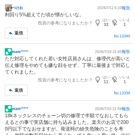
報告
ぺけお
2026/7/11 6:10
掲
利回り5%超えてた頃が懐かしいな。
示
はい
いいえ
投資の参考になりましたか？
板
32
1
記
返信
No.
13340
事
報告
mam*****
2026/7/10 22:45
掲
ただ対応してくれた若い女性店員さんは、修理代が高いと
示
伝え修理をやめても嫌な顔をせず、丁寧に最後まで対応し
板
てくれました。
記
はい
いいえ
投資の参考になりましたか？
事
11
1
返信
No.
13339
報告
mam*****
2026/7/10 21:59
掲
18kネックレスの
チェーン
切の修理で半額でなおしてもら
示
えるとの事で実店舗に持ち込みました。楽天のお店で200
板
0円以下でなおせますが、発送時の紛失危険のことを考
記