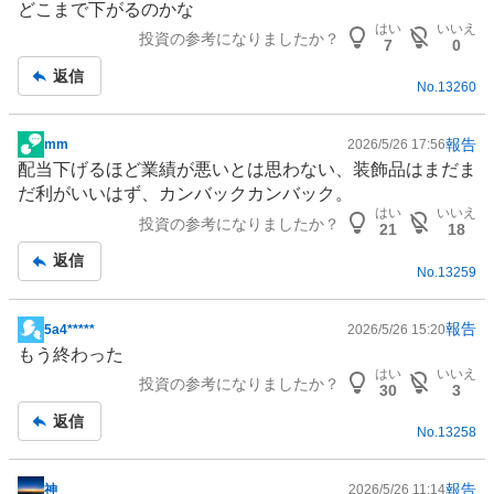
どこまで下がるのかな
示
はい
いいえ
投資の参考になりましたか？
板
7
0
記
返信
No.
13260
事
報告
mm
2026/5/26 17:56
掲
配当下げるほど業績が悪いとは思わない、装飾品はまだま
示
だ利がいいはず、カンバックカンバック。
板
はい
いいえ
投資の参考になりましたか？
記
21
18
事
返信
No.
13259
報告
5a4*****
2026/5/26 15:20
掲
もう終わった
示
はい
いいえ
投資の参考になりましたか？
板
30
3
記
返信
No.
13258
事
報告
神
2026/5/26 11:14