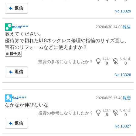
事
返信
No.
13329
報告
mam*****
2026/6/30 14:00
掲
教えてください。
示
優待券で切れたk18ネックレス修理や指輪のサイズ直し、
板
宝石の
リフォーム
などに使えますか？
記
様子見
事
はい
いいえ
投資の参考になりましたか？
0
0
返信
No.
13328
報告
5a4*****
2026/6/29 15:49
掲
なかなか伸びないな
示
はい
いいえ
投資の参考になりましたか？
板
8
0
記
返信
No.
13327
事