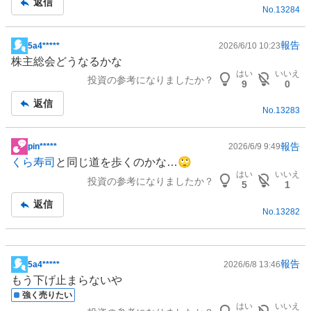
返信
No.
13284
報告
5a4*****
2026/6/10 10:23
掲
株主総会どうなるかな
示
はい
いいえ
投資の参考になりましたか？
板
9
0
記
返信
No.
13283
事
報告
pin*****
2026/6/9 9:49
掲
くら寿司
と同じ道を歩くのかな…🙄
示
はい
いいえ
投資の参考になりましたか？
板
5
1
記
返信
No.
13282
事
報告
5a4*****
2026/6/8 13:46
掲
もう下げ止まらないや
示
強く売りたい
板
はい
いいえ