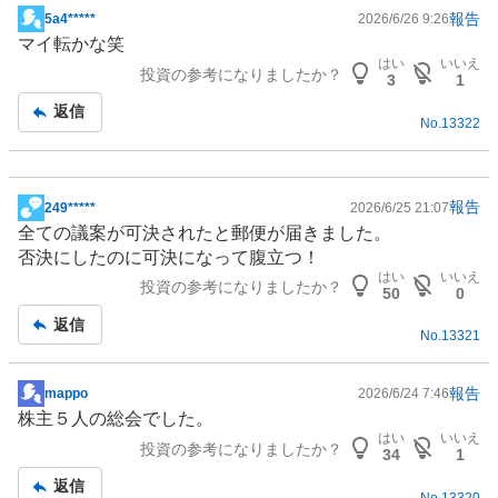
報告
5a4*****
2026/6/26 9:26
掲
マイ転かな笑
示
はい
いいえ
投資の参考になりましたか？
板
3
1
記
返信
No.
13322
事
報告
249*****
2026/6/25 21:07
掲
全ての議案が可決されたと郵便が届きました。
示
否決にしたのに可決になって腹立つ！
板
はい
いいえ
投資の参考になりましたか？
記
50
0
事
返信
No.
13321
報告
mappo
2026/6/24 7:46
掲
株主５人の総会でした。
示
はい
いいえ
投資の参考になりましたか？
板
34
1
記
返信
No.
13320