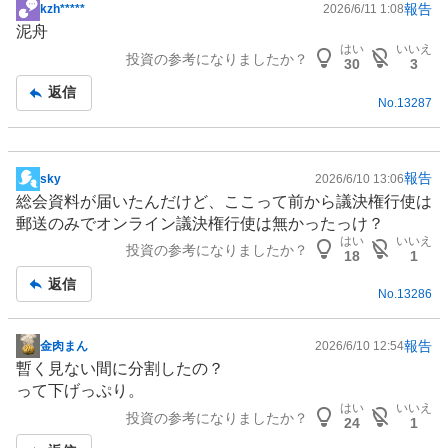
報告
kzh*****
2026/6/11 1:08
掲
泥舟
示
はい
いいえ
投資の参考になりましたか？
板
30
3
記
返信
No.
13287
事
報告
sky
2026/6/10 13:06
掲
総会資料が届いたんだけど、ここって前から議決権行使は
示
郵送のみでオンライン議決権行使は無かったっけ？
板
はい
いいえ
投資の参考になりましたか？
記
18
1
事
返信
No.
13286
報告
金肉まん
2026/6/10 12:54
掲
暫く見ない間に分割したの？
示
って下げっぷり。
板
はい
いいえ
投資の参考になりましたか？
記
24
1
事