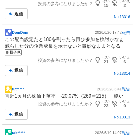
はい
いいえ
投資の参考になりましたか？
板
15
2
記
返信
No.
13316
事
報告
DomDom
2026/6/20 17:42
掲
この配当設定だと180を割ったら再び参加を検討かなぁ
示
減らした分の企業成長を示せないと微妙なままとなる
板
様子見
記
はい
いいえ
投資の参考になりましたか？
事
21
6
返信
No.
13314
報告
fut*****
2026/6/20 6:41
掲
直近1ヵ月の株価下落率 -20.07%（269⇒215） 酷い
示
はい
いいえ
投資の参考になりましたか？
板
23
0
記
返信
No.
13313
事
報告
tak*****
2026/6/19 14:07