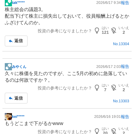
報告
tak*****
2026/6/17 9:34
掲
株主総会の議題3。
示
配当下げて株主に損失出しておいて、役員報酬上げるとか
板
ふざけてんのか。
記
はい
いいえ
投資の参考になりましたか？
事
121
2
返信
No.
13304
報告
みやくん
2026/6/17 2:03
掲
久々に株価を見たのですが、ここ5月の初めに急落してい
示
るのは何故ですか？。
板
はい
いいえ
投資の参考になりましたか？
記
7
2
事
返信
No.
13303
報告
kei*****
2026/6/16 19:01
掲
もうどこまで下がるかwww
示
はい
いいえ
投資の参考になりましたか？
板
20
2