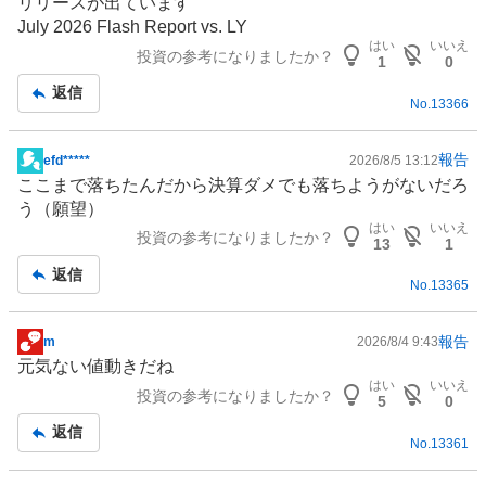
リリースが出ています
示
July 2026 Flash Report vs. LY
板
はい
いいえ
投資の参考になりましたか？
記
1
0
事
返信
No.
13366
報告
efd*****
2026/8/5 13:12
掲
ここまで落ちたんだから決算ダメでも落ちようがないだろ
示
う（願望）
板
はい
いいえ
投資の参考になりましたか？
記
13
1
事
返信
No.
13365
報告
m
2026/8/4 9:43
掲
元気ない値動きだね
示
はい
いいえ
投資の参考になりましたか？
板
5
0
記
返信
No.
13361
事