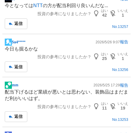
掲
今となっては
NTT
の方が配当利回り良いんだな...
示
はい
いいえ
投資の参考になりましたか？
板
42
1
記
返信
No.
13257
事
報告
5a4*****
2026/5/26 9:07
掲
今日も掘るかな
示
はい
いいえ
投資の参考になりましたか？
板
25
1
記
返信
No.
13256
事
報告
mm
2026/5/25 17:29
掲
配当下げるほど業績が悪いとは思わない、装飾品はまだま
示
だ利がいいはず。
板
はい
いいえ
投資の参考になりましたか？
記
11
19
事
返信
No.
13253