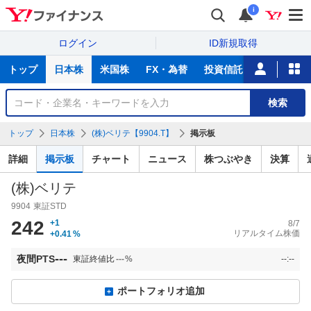
i
ログイン
ID新規取得
主
トップ
日本株
米国株
FX・為替
投資信託
ニュース
な
サ
銘
検索
ー
柄
ビ
を
トップ
日本株
(株)ベリテ【9904.T】
掲示板
ス
検
索
詳細
掲示板
チャート
ニュース
株つぶやき
決算
(株)ベリテ
9904
東証STD
242
+1
8/7
リアルタイム株価
+0.41
%
---
夜間PTS
東証終値比
---
%
--:--
ポートフォリオ追加