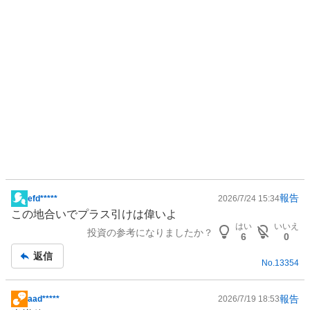
報告
efd*****
2026/7/24 15:34
掲
この地合いでプラス引けは偉いよ
示
はい
いいえ
投資の参考になりましたか？
板
6
0
記
返信
No.
13354
事
報告
aad*****
2026/7/19 18:53
掲