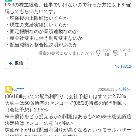
掲
6/23の株主総会、仕事でいけないので行った方に以下を確
示
認してもらいたいです。
板
・増額後の上限額はいくらか
記
・現在の支給実績はいくらか
事
・固定報酬なのか業績連動なのか
・親会社変更に伴う制度変更なのか
・配当減額と整合性説明があるか
はい
いいえ
投資の参考になりましたか？
16
1
返信
No.
13312
報告
fut*****
2026/6/19 5:45
掲
(06/18)時点での配当利回り（会社予想）はすでに2.73%
示
大株主は50％所有のセンコーで(06/18)時点の配当利回り
板
（会社予想）2.95%
記
株主優待
をどう捉えるかの問題はあるものの株主総会議題
事
決定権はセンコーの意向が強い
株価が下がれば配当利回りが高くなるというモラルハザー