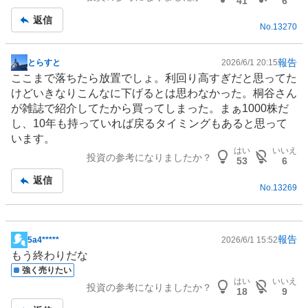
41
6
記
返信
No.
13270
事
報告
とらすと
2026/6/1 20:15
掲
ここまで落ちたら放置でしょ。利回り高すぎだと思ってた
示
けどいきなりこんなに下げるとは思わなかった。桐谷さん
板
が雑誌で紹介してたから買ってしまった。まぁ1000株だ
記
し、10年も持っていれば戻るタイミングもあると思って
事
います。
はい
いいえ
投資の参考になりましたか？
53
6
返信
No.
13269
報告
5a4*****
2026/6/1 15:52
掲
もう終わりだな
示
強く売りたい
板
はい
いいえ
投資の参考になりましたか？
記
18
9
事