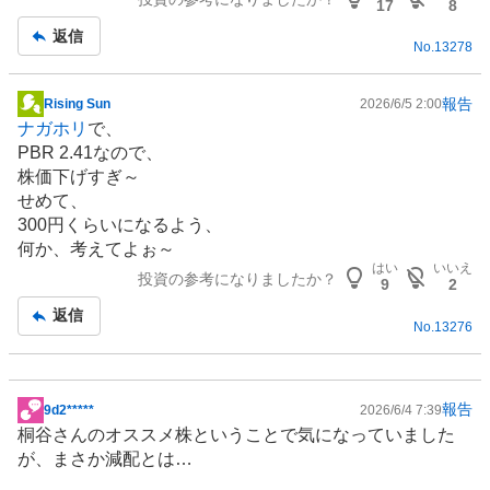
17
8
返信
No.
13278
報告
Rising Sun
2026/6/5 2:00
掲
ナガホリ
で、
示
PBR 2.41なので、
板
株価下げすぎ～
記
せめて、
事
300円くらいになるよう、
何か、考えてよぉ～
はい
いいえ
投資の参考になりましたか？
9
2
返信
No.
13276
報告
9d2*****
2026/6/4 7:39
掲
桐谷さんのオススメ株ということで気になっていました
示
が、まさか減配とは…
板