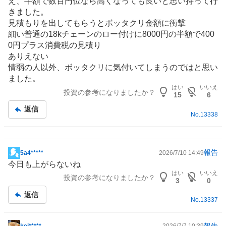
え、半額で数百円位なら高くなっても良いと思い持って行
事
きました。
見積もりを出してもらうとボッタクリ金額に衝撃
細い普通の18kチェーンのロー付けに8000円の半額で400
0円プラス消費税の見積り
ありえない
情弱の人以外、ボッタクリに気付いてしまうのではと思い
ました。
はい
いいえ
投資の参考になりましたか？
15
6
返信
No.
13338
報告
5a4*****
2026/7/10 14:49
掲
今日も上がらないね
示
はい
いいえ
投資の参考になりましたか？
板
3
0
記
返信
No.
13337
事
報告