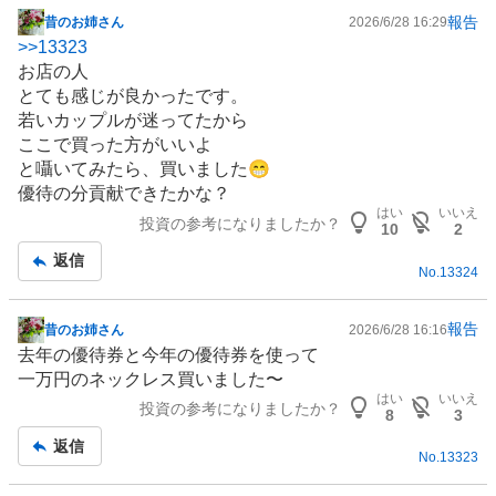
報告
昔のお姉さん
2026/6/28 16:29
掲
>>
13323
示
お店の人
板
とても感じが良かったです。
記
若いカップルが迷ってたから
事
ここで買った方がいいよ
と囁いてみたら、買いました😁
優待の分貢献できたかな？
はい
いいえ
投資の参考になりましたか？
10
2
返信
No.
13324
報告
昔のお姉さん
2026/6/28 16:16
掲
去年の優待券と今年の優待券を使って
示
一万円のネックレス買いました〜
板
はい
いいえ
投資の参考になりましたか？
記
8
3
事
返信
No.
13323