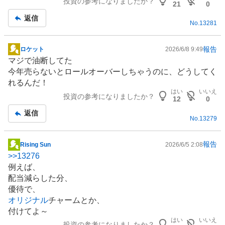
投資の参考になりましたか？
記
21
0
事
返信
No.
13281
報告
ロケット
2026/6/8 9:49
掲
マジで油断してた
示
今年売らないとロールオーバーしちゃうのに、どうしてく
板
れるんだ！
記
はい
いいえ
投資の参考になりましたか？
事
12
0
返信
No.
13279
報告
Rising Sun
2026/6/5 2:08
掲
>>
13276
示
例えば、
板
配当減らした分、
記
優待で、
事
オリジナル
チャームとか、
付けてよ～
はい
いいえ
投資の参考になりましたか？