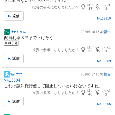
ドに陥らないでもらいたいですね
はい
いいえ
投資の参考になりましたか？
17
1
返信
No.
13310
報告
リナちゃん
2026/6/18 15:39
掲
配当利率３％まで下げそう
示
様子見
板
はい
いいえ
投資の参考になりましたか？
記
25
1
事
返信
No.
13309
報告
5a4*****
2026/6/17 10:32
掲
>>
13304
示
これは議決権行使して阻止しないといけないですね。
板
はい
いいえ
投資の参考になりましたか？
記
40
2
事
返信
No.
13305