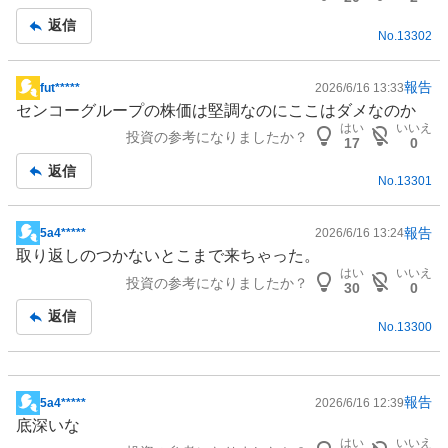
記
返信
No.
13302
事
報告
fut*****
2026/6/16 13:33
掲
センコーグループの株価は堅調なのにここはダメなのか
示
はい
いいえ
投資の参考になりましたか？
板
17
0
記
返信
No.
13301
事
報告
5a4*****
2026/6/16 13:24
掲
取り返しのつかないとこまで来ちゃった。
示
はい
いいえ
投資の参考になりましたか？
板
30
0
記
返信
No.
13300
事
報告
5a4*****
2026/6/16 12:39
掲
底深いな
示
はい
いいえ