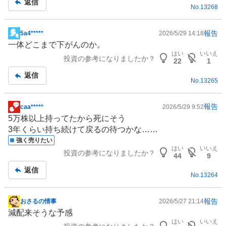
返信
No.
13268
報告
5a4*****
2026/5/29 14:18
掲
一体どこまで下がんのか。
示
はい
いいえ
投資の参考になりましたか？
板
22
1
記
返信
No.
13265
事
報告
caa*****
2026/5/29 9:52
掲
5万株以上持ってたから死にそう
示
3年くらい持ち続けて戻るの待つかな……
板
強く売りたい
記
はい
いいえ
投資の参考になりましたか？
事
44
9
返信
No.
13264
報告
おさるの情事
2026/5/27 21:14
掲
減配来そうな予感
示
はい
いいえ