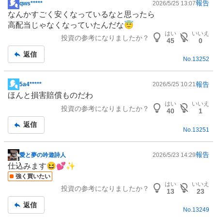
報告
qws*****
2026/5/25 13:07
掲
なんかすごく安くなっているなと思ったら
示
高配当じゃなくなっていたんだな😇
板
はい
いいえ
投資の参考になりましたか？
記
45
0
事
返信
No.
13252
報告
5a4*****
2026/5/25 10:21
掲
ほんと損害賠償ものだわ
示
はい
いいえ
投資の参考になりましたか？
板
40
1
記
返信
No.
13251
事
報告
愛と夢の吟遊詩人
2026/5/23 14:29
掲
仕込みます😆💕✨
示
強く買いたい
板
はい
いいえ
投資の参考になりましたか？
記
13
23
事
返信
No.
13249