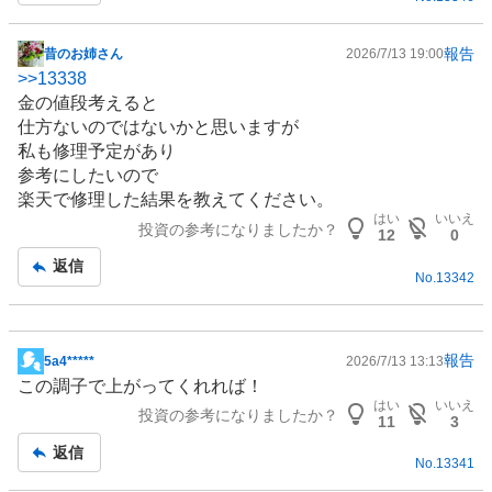
事
報告
昔のお姉さん
2026/7/13 19:00
掲
>>
13338
示
金の値段考えると
板
仕方ないのではないかと思いますが
記
私も修理予定があり
事
参考にしたいので
楽天で修理した結果を教えてください。
はい
いいえ
投資の参考になりましたか？
12
0
返信
No.
13342
報告
5a4*****
2026/7/13 13:13
掲
この調子で上がってくれれば！
示
はい
いいえ
投資の参考になりましたか？
板
11
3
記
返信
No.
13341
事