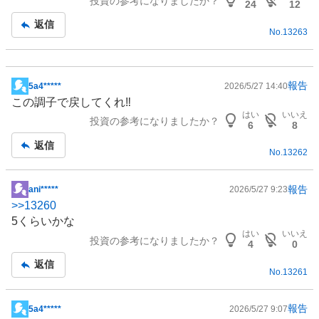
投資の参考になりましたか？
板
24
12
記
返信
No.
13263
事
報告
5a4*****
2026/5/27 14:40
掲
この調子で戻してくれ‼︎
示
はい
いいえ
投資の参考になりましたか？
板
6
8
記
返信
No.
13262
事
報告
ani*****
2026/5/27 9:23
掲
>>
13260
示
5くらいかな
板
はい
いいえ
投資の参考になりましたか？
記
4
0
事
返信
No.
13261
報告
5a4*****
2026/5/27 9:07
掲