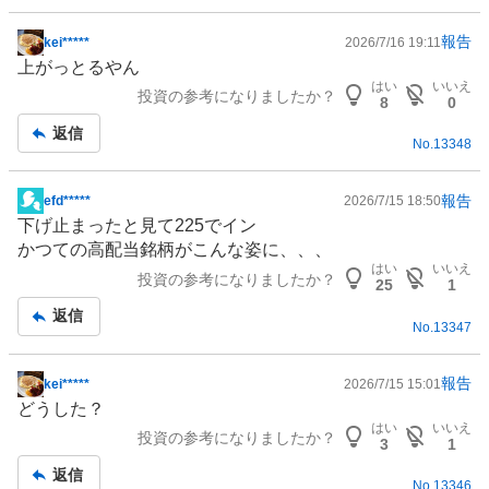
報告
kei*****
2026/7/16 19:11
掲
上がっとるやん
示
はい
いいえ
投資の参考になりましたか？
板
8
0
記
返信
No.
13348
事
報告
efd*****
2026/7/15 18:50
掲
下げ止まったと見て225でイン
示
かつての高配当銘柄がこんな姿に、、、
板
はい
いいえ
投資の参考になりましたか？
記
25
1
事
返信
No.
13347
報告
kei*****
2026/7/15 15:01
掲
どうした？
示
はい
いいえ
投資の参考になりましたか？
板
3
1
記
返信
No.
13346