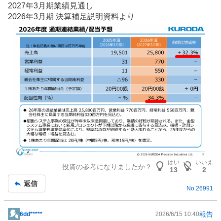
2027年3月期業績見通し
板
2026年3月期 決算補⾜説明資料より
記
事
はい
いいえ
投資の参考になりましたか？
13
2
返信
No.
26991
報告
6dd*****
2026/6/15 10:40
掲