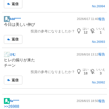
記
返信
No.
26994
事
報告
6dd*****
2026/6/17 11:40
掲
今日は美しい伸び
示
はい
いいえ
投資の参考になりましたか？
板
12
1
記
返信
No.
26993
事
報告
けむ
2026/6/16 13:12
掲
ヒレの煽りが来た
示
チーン
板
はい
いいえ
投資の参考になりましたか？
記
18
3
事
返信
No.
26992
報告
fla*****
2026/6/15 18:50
掲
>>
26988
示