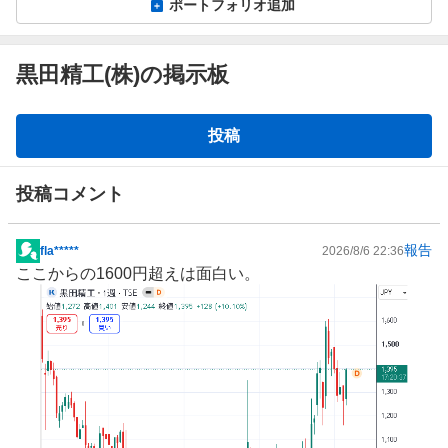
ポートフォリオ追加
黒田精工(株)の掲示板
掲
投稿
示
板
投稿コメント
報告
fla*****
2026/8/6 22:36
掲
ここからの1600円超えは面白い。
示
板
記
事