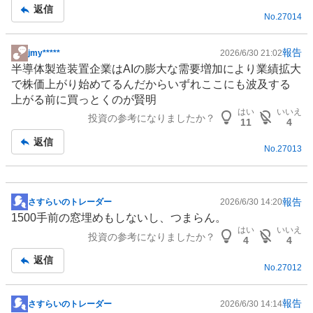
返信
No.
27014
報告
jmy*****
2026/6/30 21:02
掲
半導体製造装置
企業はAIの膨大な需要増加により業績拡大
示
で株価上がり始めてるんだからいずれここにも波及する
板
上がる前に買っとくのが賢明
記
はい
いいえ
投資の参考になりましたか？
事
11
4
返信
No.
27013
報告
さすらいのトレーダー
2026/6/30 14:20
掲
1500手前の窓埋めもしないし、つまらん。
示
はい
いいえ
投資の参考になりましたか？
板
4
4
記
返信
No.
27012
事
報告
さすらいのトレーダー
2026/6/30 14:14
掲