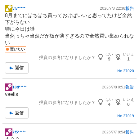
報告
yjv*****
2026/7/8 22:38
掲
8月までにぼちぼち買っておけばいいと思ってたけど全然
示
下がらない
板
特に今日は謎
記
当然っちゃ当然だが板が薄すぎるので全然買い集められな
事
い
買いたい
はい
いいえ
投資の参考になりましたか？
9
1
返信
No.
27020
報告
18d*****
2026/7/8 0:51
掲
vaelis
示
はい
いいえ
投資の参考になりましたか？
板
4
0
記
返信
No.
27019
事
報告
7f5*****
2026/7/7 9:54
掲