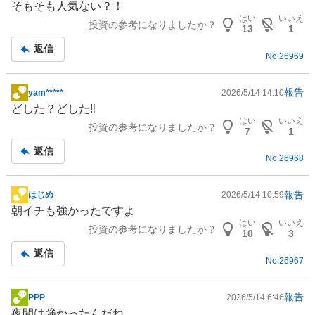
そもそも人気ない？！
示
はい
いいえ
投資の参考になりましたか？
板
13
1
記
返信
No.
26969
事
報告
yam*****
2026/5/14 14:10
掲
どした？どした‼️
示
はい
いいえ
投資の参考になりましたか？
板
7
1
記
返信
No.
26968
事
報告
はじめ
2026/5/14 10:59
掲
朝イチも強かったですよ
示
はい
いいえ
投資の参考になりましたか？
板
10
3
記
返信
No.
26967
事
報告
PPP
2026/5/14 6:46
掲
夜間は強かったんだね