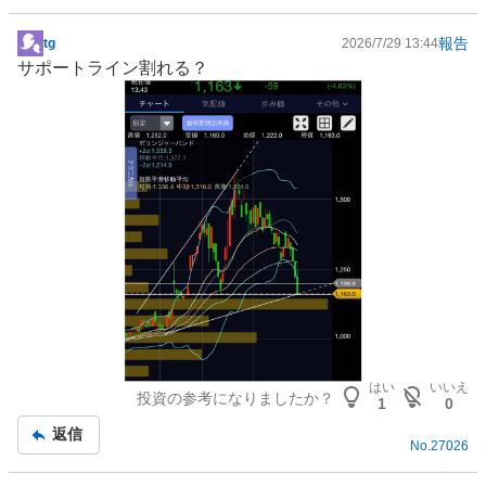
報告
tg
2026/7/29 13:44
掲
サポートライン割れる？
示
板
記
事
はい
いいえ
投資の参考になりましたか？
1
0
返信
No.
27026