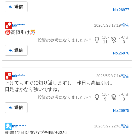
事
返信
No.
26977
報告
tak*****
2026/5/28 17:19
掲
㊗️高値引け🎊
示
はい
いいえ
投資の参考になりましたか？
板
11
3
記
返信
No.
26976
事
報告
tak*****
2026/5/28 7:14
掲
下げてもすぐに切り返しますし、昨日も高値引け。
示
日足はかなり強いですね。
板
はい
いいえ
投資の参考になりましたか？
記
9
3
事
返信
No.
26975
報告
tnm*****
2026/5/27 22:41
掲
昨年12月以来のプラ転は格別