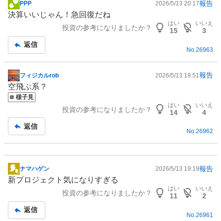
報告
PPP
2026/5/13 20:17
掲
決算いいじゃん！急回復だね
示
はい
いいえ
投資の参考になりましたか？
板
15
3
記
返信
No.
26963
事
報告
フィジカルrob
2026/5/13 19:51
掲
空飛ぶ系？
示
様子見
板
はい
いいえ
投資の参考になりましたか？
記
14
4
事
返信
No.
26962
報告
ナマハゲン
2026/5/13 19:19
掲
新プロジェクト気になりすぎる
示
はい
いいえ
投資の参考になりましたか？
板
11
2
記
返信
No.
26961
事