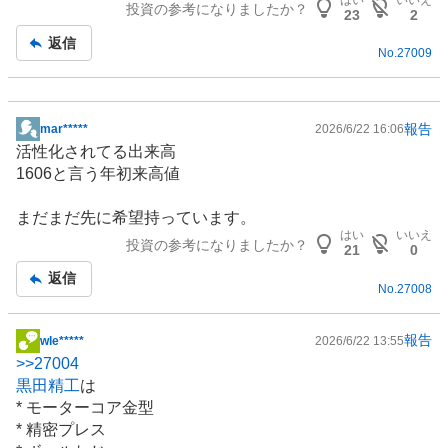
投資の参考になりましたか？
23
2
返信
No.
27009
報告
mar*****
2026/6/22 16:06
掲
活性化されてる出来高
示
1606と言う年初来高値
板
記
まだまだ先に希望持っています。
事
はい
いいえ
投資の参考になりましたか？
21
0
返信
No.
27008
報告
wle*****
2026/6/22 13:55
掲
>>
27004
示
黒田精工
は
板
* モーターコア金型
記
* 精密プレス
事