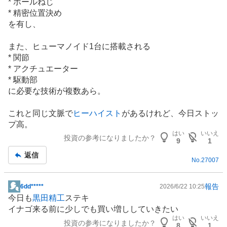
* ボールねじ
* 精密位置決め
を有し、
また、ヒューマノイド1台に搭載される
* 関節
* アクチュエーター
* 駆動部
に必要な技術が複数あら。
これと同じ文脈で
ヒーハイスト
があるけれど、今日ストッ
プ高。
はい
いいえ
投資の参考になりましたか？
9
1
返信
No.
27007
報告
6dd*****
2026/6/22 10:25
掲
今日も
黒田精工
ステキ
示
イナゴ来る前に少しでも買い増ししていきたい
板
はい
いいえ
投資の参考になりましたか？
記
8
1