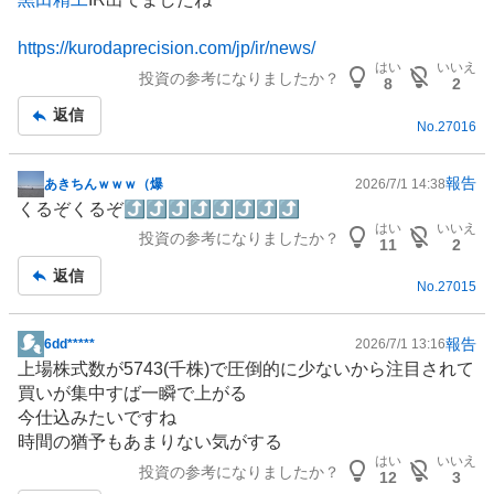
示
板
https://kurodaprecision.com/jp/ir/news/
記
はい
いいえ
投資の参考になりましたか？
事
8
2
返信
No.
27016
報告
あきちんｗｗｗ（爆
2026/7/1 14:38
掲
くるぞくるぞ⤴⤴⤴⤴⤴⤴⤴⤴
示
はい
いいえ
投資の参考になりましたか？
板
11
2
記
返信
No.
27015
事
報告
6dd*****
2026/7/1 13:16
掲
上場株式数が5743(千株)で圧倒的に少ないから注目されて
示
買いが集中すば一瞬で上がる
板
今仕込みたいですね
記
時間の猶予もあまりない気がする
事
はい
いいえ
投資の参考になりましたか？
12
3