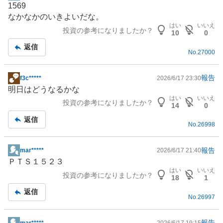
1569
示
なかなかのいきよいだな。
板
はい
いいえ
投資の参考になりましたか？
記
10
0
事
返信
No.
27000
報告
f3c*****
2026/6/17 23:30
掲
明日はどうなるかな
示
はい
いいえ
投資の参考になりましたか？
板
14
0
記
返信
No.
26998
事
報告
mar*****
2026/6/17 21:40
掲
ＰＴＳ１５２３
示
はい
いいえ
投資の参考になりましたか？
板
18
1
記
返信
No.
26997
事
報告
mar*****
2026/6/17 19:15