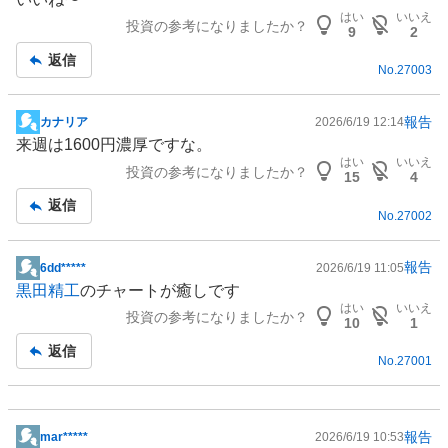
示
はい
いいえ
投資の参考になりましたか？
板
9
2
記
返信
No.
27003
事
報告
カナリア
2026/6/19 12:14
掲
来週は1600円濃厚ですな。
示
はい
いいえ
投資の参考になりましたか？
板
15
4
記
返信
No.
27002
事
報告
6dd*****
2026/6/19 11:05
掲
黒田精工
のチャートが癒しです
示
はい
いいえ
投資の参考になりましたか？
板
10
1
記
返信
No.
27001
事
報告
mar*****
2026/6/19 10:53
掲