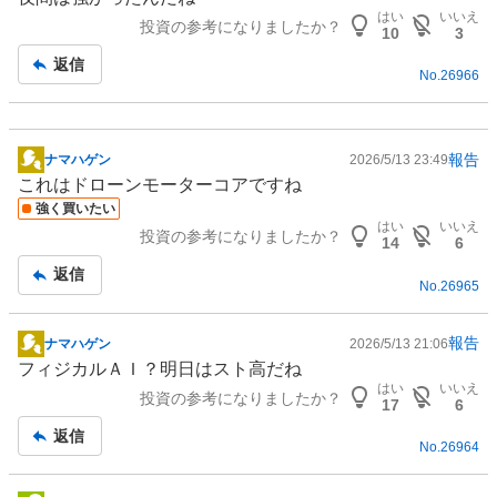
示
はい
いいえ
投資の参考になりましたか？
板
10
3
記
返信
No.
26966
事
報告
ナマハゲン
2026/5/13 23:49
掲
これは
ドローン
モーターコアですね
示
強く買いたい
板
はい
いいえ
投資の参考になりましたか？
記
14
6
事
返信
No.
26965
報告
ナマハゲン
2026/5/13 21:06
掲
フィジカルＡＩ
？明日はスト高だね
示
はい
いいえ
投資の参考になりましたか？
板
17
6
記
返信
No.
26964
事