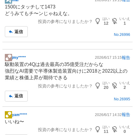
掲
1500にタッチして1473
示
どうみてもチ〜ンじゃねえな。
板
はい
いいえ
投資の参考になりましたか？
記
12
1
事
返信
No.
26996
報告
jmy*****
2026/6/17 15:15
掲
駆動装置の4Qは過去最高の35億受注だからな
示
強烈なAI需要で
半導体製造装置
向けに2018と2022以上の
板
業績と株価上昇が期待できる
記
はい
いいえ
投資の参考になりましたか？
事
20
2
返信
No.
26995
報告
yam*****
2026/6/17 14:32
掲
いいね〜
示
はい
いいえ
投資の参考になりましたか？
板
11
0