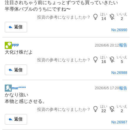
注目されちゃう前にちょっとずつでも買っていきたい
示
半導体バブルのうちにですね〜
板
はい
いいえ
投資の参考になりましたか？
記
14
2
事
返信
No.
26990
報告
PPP
2026/6/6 20:12
掲
大化け株だよ
示
はい
いいえ
投資の参考になりましたか？
板
16
5
記
返信
No.
26988
事
報告
mar*****
2026/6/5 17:20
掲
かなり強い
示
本物と感じさせる。
板
はい
いいえ
投資の参考になりましたか？
記
22
2
事
返信
No.
26987