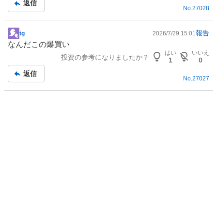
返信
No.
27028
事
報告
tg
2026/7/29 15:01
掲
なんだこの爆買い
示
はい
いいえ
投資の参考になりましたか？
板
1
0
記
返信
No.
27027
事