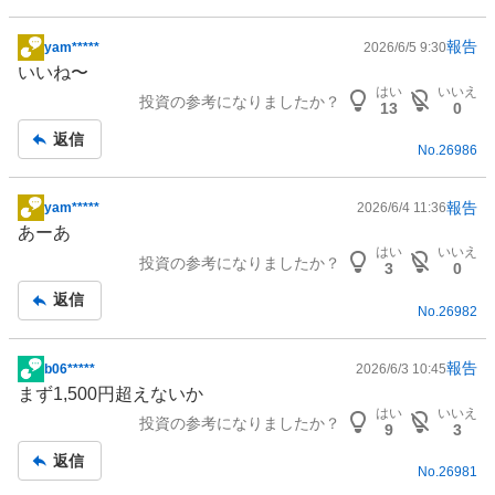
報告
yam*****
2026/6/5 9:30
掲
いいね〜
示
はい
いいえ
投資の参考になりましたか？
板
13
0
記
返信
No.
26986
事
報告
yam*****
2026/6/4 11:36
掲
あーあ
示
はい
いいえ
投資の参考になりましたか？
板
3
0
記
返信
No.
26982
事
報告
b06*****
2026/6/3 10:45
掲
まず1,500円超えないか
示
はい
いいえ
投資の参考になりましたか？
板
9
3
記
返信
No.
26981
事