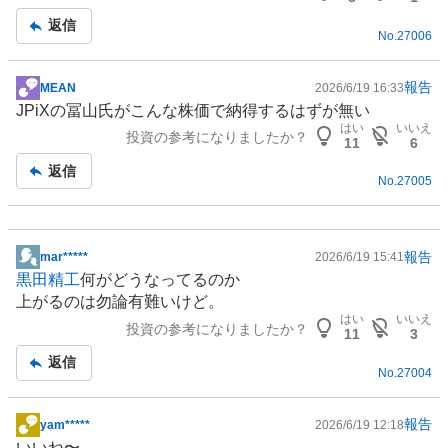
事
返信
No.
27006
報告
MEAN
2026/6/19 16:33
掲
JPiXの冨山氏がこんな株価で納得するはずが無い
示
はい
いいえ
投資の参考になりましたか？
板
11
6
記
返信
No.
27005
事
報告
mar*****
2026/6/19 15:41
掲
黒田精工
何がどうなってるのか
示
上がるのは勿論有難いけど。
板
はい
いいえ
投資の参考になりましたか？
記
11
3
事
返信
No.
27004
報告
yam*****
2026/6/19 12:18
掲
いいね〜