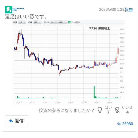
報告
fla*****
2026/5/30 1:29
掲
週足はいい形です。
示
板
記
事
はい
いいえ
投資の参考になりましたか？
7
4
返信
No.
26980