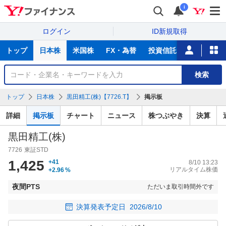
i
ログイン
ID新規取得
主
トップ
日本株
米国株
FX・為替
投資信託
ニュース
な
サ
銘
検索
ー
柄
ビ
を
トップ
日本株
黒田精工(株)【7726.T】
掲示板
ス
検
索
詳細
掲示板
チャート
ニュース
株つぶやき
決算
黒田精工(株)
7726
東証STD
1,425
+41
8/10 13:23
リアルタイム株価
+2.96
%
夜間PTS
ただいま取引時間外です
決算発表予定日
2026/8/10