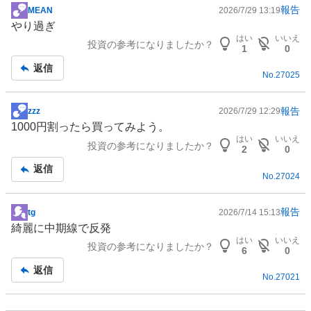
報告
MEAN
2026/7/29 13:19
掲
やり過ぎ
示
はい
いいえ
投資の参考になりましたか？
板
1
0
記
返信
No.
27025
事
報告
zzz
2026/7/29 12:29
掲
1000円割ったら買ってみよう。
示
はい
いいえ
投資の参考になりましたか？
板
2
0
記
返信
No.
27024
事
報告
tg
2026/7/14 15:13
掲
綺麗に中期線で反発
示
はい
いいえ
投資の参考になりましたか？
板
6
0
記
返信
No.
27021
事