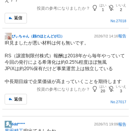
え？？
示
はい
いいえ
投資の参考になりましたか？
板
1
2
記
返信
No.
27018
事
報告
ぴぃちゃん（顔のほとんどが口）
2026/7/2 14:16
掲
IR
見ましたが悪い材料は何も無いです。
示
板
RS（譲渡制限付株式）報酬は2018年から毎年やっていて
記
今回の発行による希薄化は約0.25%程度ほぼ無風
事
JPiXは約20%保有だけど事業運営上は独立している
中長期目線で企業価値が高まっていくことを期待します
はい
いいえ
投資の参考になりましたか？
20
3
返信
No.
27017
報告
6dd*****
2026/7/1 19:09
掲
黒田精工
IR出てましたね