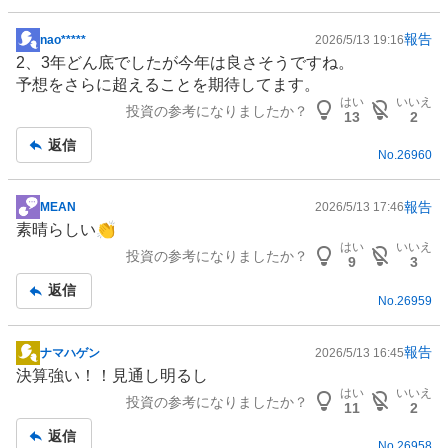
報告
nao*****
2026/5/13 19:16
掲
2、3年どん底でしたが今年は良さそうですね。
示
予想をさらに超えることを期待してます。
板
はい
いいえ
投資の参考になりましたか？
記
13
2
事
返信
No.
26960
報告
MEAN
2026/5/13 17:46
掲
素晴らしい👏
示
はい
いいえ
投資の参考になりましたか？
板
9
3
記
返信
No.
26959
事
報告
ナマハゲン
2026/5/13 16:45
掲
決算強い！！見通し明るし
示
はい
いいえ
投資の参考になりましたか？
板
11
2
記
返信
No.
26958