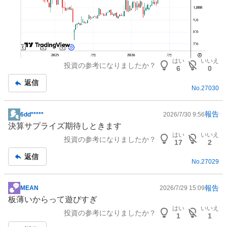
はい
いいえ
投資の参考になりましたか？
6
0
返信
No.
27030
報告
6dd*****
2026/7/30 9:56
掲
決算サプライズ期待しときます
示
はい
いいえ
投資の参考になりましたか？
板
17
2
記
返信
No.
27029
事
報告
MEAN
2026/7/29 15:09
掲
板薄いからって遊びすぎ
示
はい
いいえ
投資の参考になりましたか？
板
1
1
記