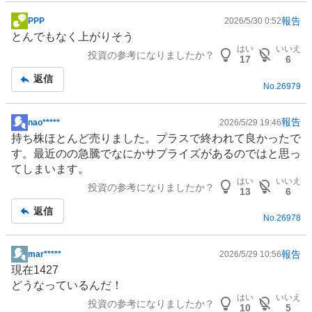
報告
PPP
2026/5/30 0:52
掲
とんでもなく上がりそう
示
はい
いいえ
投資の参考になりましたか？
板
17
6
記
返信
No.
26979
事
報告
nao*****
2026/5/29 19:46
掲
持ち株ほとんど売りました。プラスで終われて良かったで
示
す。最近のの急騰でなにかサプライズがあるのではと思っ
板
てしまいます。
記
はい
いいえ
投資の参考になりましたか？
事
13
6
返信
No.
26978
報告
mar*****
2026/5/29 10:56
掲
現在1427
示
どうなっているんだ！
板
はい
いいえ
投資の参考になりましたか？
記
10
5