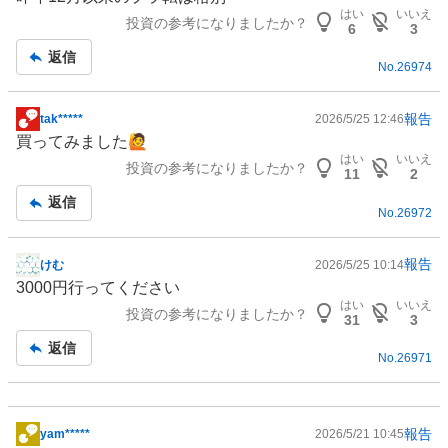
示
はい
いいえ
投資の参考になりましたか？
板
6
3
記
返信
No.
26974
事
報告
tak*****
2026/5/25 12:46
掲
買ってみました🙋
示
はい
いいえ
投資の参考になりましたか？
板
11
2
記
返信
No.
26972
事
報告
けむ
2026/5/25 10:14
掲
3000円行ってください
示
はい
いいえ
投資の参考になりましたか？
板
31
3
記
返信
No.
26971
事
報告
yam*****
2026/5/21 10:45
掲