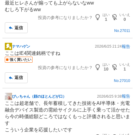
最近ヒレさんが煽っても上がらないなww
示
むしろ下がるww
板
はい
いいえ
投資の参考になりましたか？
記
1
0
事
返信
No.
27011
報告
ナマハゲン
2026/6/25 21:24
掲
ここはIE4関連銘柄ですね
示
強く買いたい
板
はい
いいえ
投資の参考になりましたか？
記
10
1
事
返信
No.
27010
報告
ぴぃちゃん（顔のほとんどが口）
2026/6/25 9:38
掲
ここは超
老舗
で、長年蓄積してきた技術をAI
半導体
・光電
示
融合デバイス製造の需給サイクルに上手く乗って活かせた
板
ら今の時価総額どころではなくもっと評価されると思いま
記
す
事
こういう企業を応援したいです
はい
いいえ