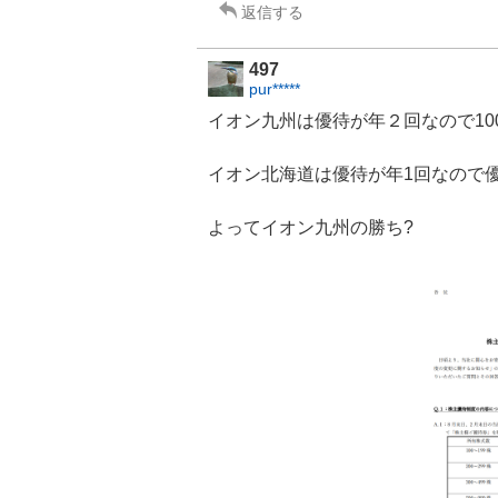
返信する
497
pur*****
イオン九州
は優待が年２回なので100
イオン北海道
は優待が年1回なので優
よってイオン九州の勝ち?