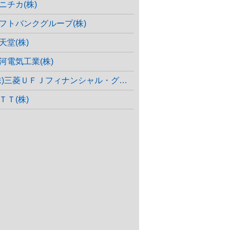
ニチカ(株)
フトバンクグループ(株)
天堂(株)
河電気工業(株)
株)三菱ＵＦＪフィナンシャル・グループ
ＴＴ(株)