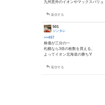
九州意外のイオンやマックスバリュ
返信する
501
ジンタレ
>>497
株価が三分の一
札幌なら3倍の枚数を買える。
よって
イオン北海道
の勝ち🏅
返信する