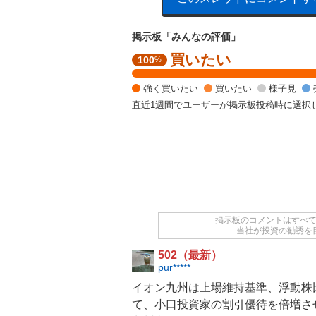
掲示板「みんなの評価」
買いたい
強
100
%
く
買
強く買いたい
買いたい
様子見
い
直近1週間でユーザーが掲示板投稿時に選択
た
い
1
0
0
%
掲示板のコメントはすべ
当社が投資の勧誘を
502（最新）
pur*****
イオン九州
は上場維持基準、浮動株
て、小口投資家の割引優待を倍増さ