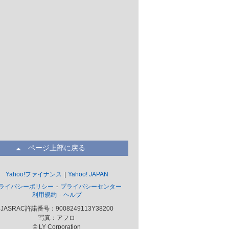
ページ上部に戻る
Yahoo!ファイナンス
Yahoo! JAPAN
ライバシーポリシー
プライバシーセンター
利用規約
ヘルプ
JASRAC許諾番号：9008249113Y38200
写真：アフロ
© LY Corporation