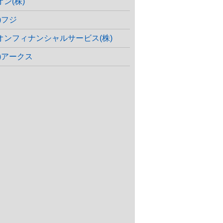
オン(株)
)フジ
オンフィナンシャルサービス(株)
株)アークス