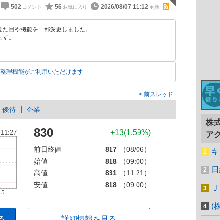
502
56
2026/08/07 11:12
見た目や機能を一部変更しました。
ます。
動整理機能がご利用いただけます
前スレッド
優待
企業
株
830
+13(1.59%)
ア
前日終値
817
（08/06）
キ
始値
818
（09:00）
日
高値
831
（11:21）
安値
818
（09:00）
Ｊ
(
る
詳細情報を見る