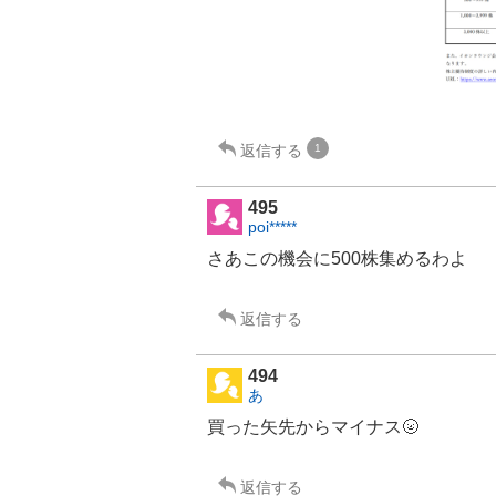
返信する
1
495
poi*****
さあこの機会に500株集めるわよ
返信する
494
あ
買った矢先からマイナス🌝
返信する