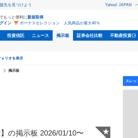
援先を見つけよう
Yahoo! JAPAN
Dでもっと便利に
新規取得
グイン
ボーナスセレクション 人気商品が最大40％
投資信託
ニュース
掲示板
証券会社比較
不動産投資
フォリオを表示
】
掲示板
★
の掲示板 2026/01/10〜