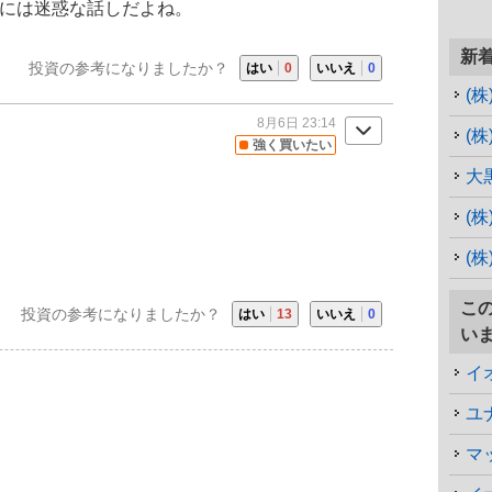
 には迷惑な話しだよね。
新
投資の参考になりましたか？
はい
0
いいえ
0
(
8月6日 23:14
(株
強く買いたい
大
(
(
こ
投資の参考になりましたか？
はい
13
いいえ
0
い
イ
マ