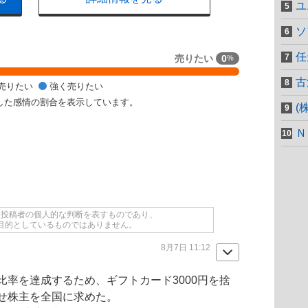
ユ
ソ
任
売りたい
0
%
古
売りたい
強く売りたい
した感情の割合を表示しています。
(
Ｎ
て投稿者の個人的な判断を表すものであり、
目的としているものではありません。
8月7日 11:12
比率を達成するため、ギフトカード3000円を捨
せ株主を全国に求めた。