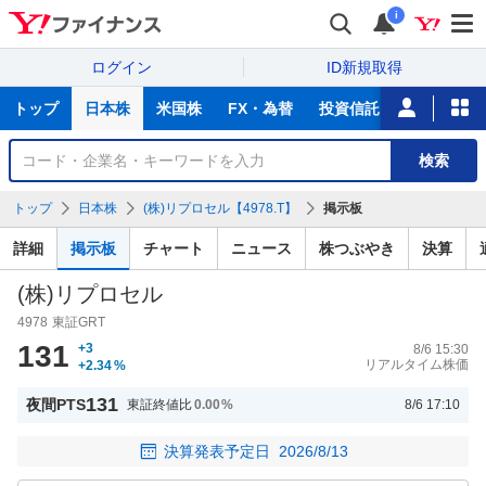
i
ログイン
ID新規取得
主
トップ
日本株
米国株
FX・為替
投資信託
ニュース
な
サ
銘
検索
ー
柄
ビ
を
トップ
日本株
(株)リプロセル【4978.T】
掲示板
ス
検
索
詳細
掲示板
チャート
ニュース
株つぶやき
決算
(株)リプロセル
4978
東証GRT
131
+3
8/6 15:30
リアルタイム株価
+2.34
%
131
夜間PTS
東証終値比
0.00
%
8/6 17:10
決算発表予定日
2026/8/13