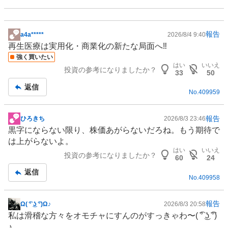
報告
a4a*****
2026/8/4 9:40
掲
再生医療
は実用化・商業化の新たな局面へ‼️
示
強く買いたい
板
はい
いいえ
投資の参考になりましたか？
記
33
50
事
返信
No.
409959
報告
ひろきち
2026/8/3 23:46
掲
黒字にならない限り、株価あがらないだろね。もう期待で
示
は上がらないよ。
板
はい
いいえ
投資の参考になりましたか？
記
60
24
事
返信
No.
409958
報告
Ω( ͡° ͜ʖ ͡°)Ω♪
2026/8/3 20:58
掲
私は滑稽な方々をオモチャにすんのがすっきゃわ〜( ͡° ͜ʖ ͡°)
示
♪