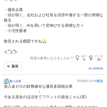
示
板
・優良企業
記
・頭が弱く、会社および社長を誹謗中傷する一部の滑稽な
事
株主
・頭が弱く、AIを用いて背伸びする滑稽な方々
・小児性愛者
散見される構図ですね🙏
♪( ͡° ͜ʖ ͡°)♪
はい
いいえ
投資の参考になりましたか？
5
34
返信
No.
409946
報告
あっぷる
2026/8/3 10:04
掲
借入金ゼロの財務健全な優良多国籍企業
示
↑
板
今ある資金のほぼ全てワラントの資金じゃん(笑)
記
事