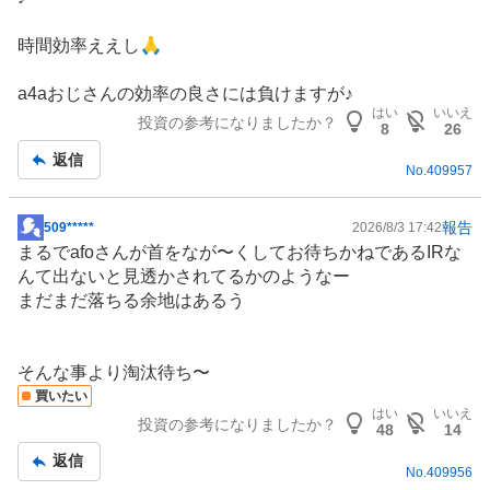
板
記
時間効率ええし🙏
事
a4aおじさんの効率の良さには負けますが♪
はい
いいえ
投資の参考になりましたか？
8
26
返信
No.
409957
報告
509*****
2026/8/3 17:42
掲
まるでafoさんが首をなが〜くしてお待ちかねである
IR
な
示
んて出ないと見透かされてるかのようなー
板
まだまだ落ちる余地はあるう
記
事
そんな事より淘汰待ち〜
買いたい
はい
いいえ
投資の参考になりましたか？
48
14
返信
No.
409956