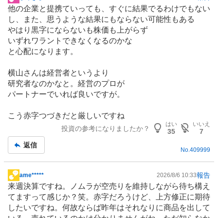
掲
他の企業と提携ていっても、すぐに結果でるわけでもない
示
し、また、思うような結果にもならない可能性もある
板
やはり黒字にならないも株価も上がらず
記
いずれワラントできなくなるのかな
事
と心配になります。
横山さんは経営者というより
研究者なのかなと。経営のプロが
パートナーでいれば良いですが。
こう赤字つづきだと厳しいですね
はい
いいえ
投資の参考になりましたか？
35
7
返信
No.
409999
報告
ame*****
2026/8/6 10:33
掲
来週決算ですね。ノムラが空売りを維持しながら待ち構え
示
てますって感じか？笑。赤字だろうけど、上方修正に期待
板
したいですね。何故ならば昨年はそれなりに商品を出して
記