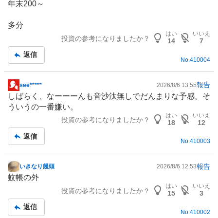
年末200～
多分
はい
いいえ
投資の参考になりましたか？
14
7
返信
No.
410004
報告
see*****
2026/8/6 13:55
掲
しばらく、なーーーんも音沙汰無しでだんまりな予感。そ
示
ういうの一番嫌い。
板
はい
いいえ
投資の参考になりましたか？
記
18
12
事
返信
No.
410003
報告
いきなり饅頭
2026/8/6 12:53
掲
蚊帳の外
示
はい
いいえ
投資の参考になりましたか？
板
15
3
記
返信
No.
410002
事