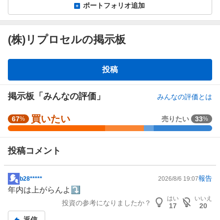
ポートフォリオ追加
(株)リプロセルの掲示板
掲
投稿
示
板
掲示板「みんなの評価」
みんなの評価とは
買いたい
強
67
売りたい
33
%
%
く
買
投稿コメント
い
た
い
報告
b28*****
2026/8/6 19:07
掲
4
年内は上がらんよ⤵️
示
7
はい
いいえ
投資の参考になりましたか？
板
.
17
20
記
6
返信