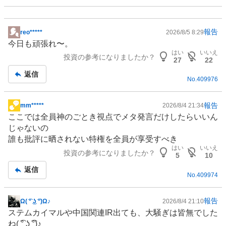
報告
reo*****
2026/8/5 8:29
掲
今日も頑張れ〜。
示
はい
いいえ
投資の参考になりましたか？
板
27
22
記
返信
No.
409976
事
報告
mm*****
2026/8/4 21:34
掲
ここでは全員神のごとき視点でメタ発言だけしたらいいん
示
じゃないの
板
誰も批評に晒されない特権を全員が享受すべき
記
はい
いいえ
投資の参考になりましたか？
事
5
10
返信
No.
409974
報告
Ω( ͡° ͜ʖ ͡°)Ω♪
2026/8/4 21:10
掲
ステムカイマルや
中国関連
IR
出ても、大騒ぎは皆無でした
示
ね( ͡° ͜ʖ ͡°)♪