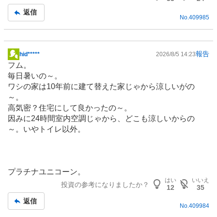
返信
No.
409985
報告
hid*****
2026/8/5 14:23
掲
フム。
示
毎日暑いの～。
板
ワシの家は10年前に建て替えた家じゃから涼しいがの
記
～。
事
高気密？
住宅
にして良かったの～。
因みに24時間室内空調じゃから、どこも涼しいからの
～。いや
トイレ
以外。
プラチナ
ユニコーン。
はい
いいえ
投資の参考になりましたか？
12
35
返信
No.
409984