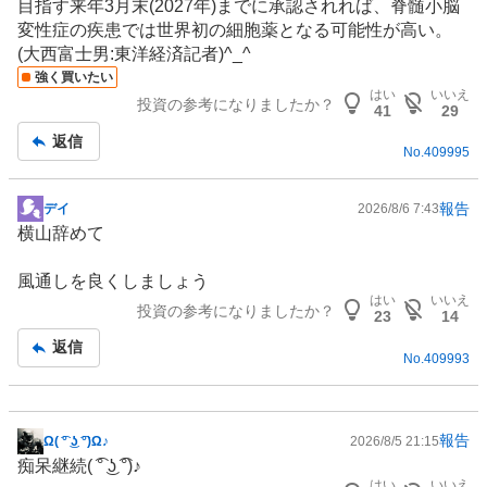
目指す来年3月末(2027年)までに承認されれば、脊髄小脳
記
変性症の疾患では世界初の細胞薬となる可能性が高い。
事
(大西富士男:東洋経済記者)^_^
強く買いたい
はい
いいえ
投資の参考になりましたか？
41
29
返信
No.
409995
報告
デイ
2026/8/6 7:43
掲
横山辞めて
示
板
風通しを良くしましょう
記
はい
いいえ
投資の参考になりましたか？
事
23
14
返信
No.
409993
報告
Ω( ͡° ͜ʖ ͡°)Ω♪
2026/8/5 21:15
掲
痴呆継続( ͡° ͜ʖ ͡°)♪
示
はい
いいえ