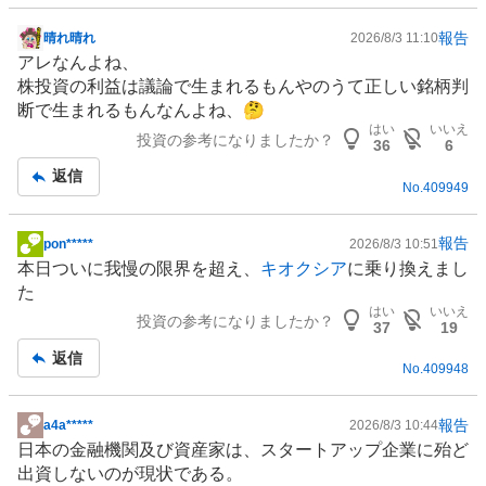
報告
晴れ晴れ
2026/8/3 11:10
掲
アレなんよね、
示
株投資の利益は議論で生まれるもんやのうて正しい銘柄判
板
断で生まれるもんなんよね、🤔
記
はい
いいえ
投資の参考になりましたか？
事
36
6
返信
No.
409949
報告
pon*****
2026/8/3 10:51
掲
本日ついに我慢の限界を超え、
キオクシア
に乗り換えまし
示
た
板
はい
いいえ
投資の参考になりましたか？
記
37
19
事
返信
No.
409948
報告
a4a*****
2026/8/3 10:44
掲
日本の金融機関及び資産家は、スタートアップ企業に殆ど
示
出資しないのが現状である。
板