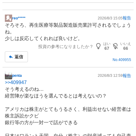
報告
reo*****
2026/8/3 15:05
掲
そろそろ、
再生医療
等製品製造販売業許可されるでしょう
示
ね。
板
少しは反応してくれれば良いけど。
記
はい
いいえ
投資の参考になりましたか？
事
67
66
返信
No.
409955
報告
penta
2026/8/3 12:59
掲
>>
409947
示
そう考えるのね…
板
経営陣が楽なほうを選んでるとは考えないの？
記
事
アメリカは株主がとてもうるさく、利益出せない経営者は
株主訴訟かクビ
銀行等の方が一対一で話ができる
日本はワラント天国、自分（株主）の財産減っても自己責