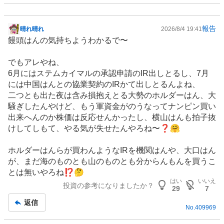
報告
晴れ晴れ
2026/8/4 19:41
掲
饅頭はんの気持ちようわかるで〜
示
板
でもアレやね、
記
6月にはステムカイマルの承認申請の
IR
出しとるし、7月
事
には中国はんとの協業契約のIRかて出しとるんよね、
二つとも出た夜は含み損抱えとる大勢のホルダーはん、大
騒ぎしたんやけど、もう軍資金がのうなってナンピン買い
出来へんのか株価は反応せんかったし、横山はんも拍子抜
けしてしもて、やる気が失せたんやろね〜❓🤗
ホルダーはんらが買わんようなIRを機関はんや、大口はん
が、まだ海のものとも山のものとも分からんもんを買うこ
とは無いやろね⁉️🤔
はい
いいえ
投資の参考になりましたか？
29
7
返信
No.
409969