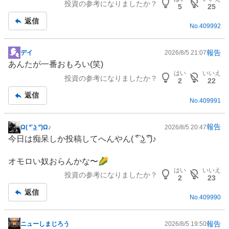
投資の参考になりましたか？
板
5
25
記
返信
No.
409992
事
報告
デイ
2026/8/5 21:07
掲
あんたが一番おもろい(笑)
示
はい
いいえ
投資の参考になりましたか？
板
2
22
記
返信
No.
409991
事
報告
Ω( ͡° ͜ʖ ͡°)Ω♪
2026/8/5 20:47
掲
今日は痴呆しか投稿してへんやん( ͡° ͜ʖ ͡°)♪
示
板
オモロい奴おらんかな〜🌽
記
はい
いいえ
投資の参考になりましたか？
事
2
23
返信
No.
409990
報告
ニューしまじろう
2026/8/5 19:50
掲