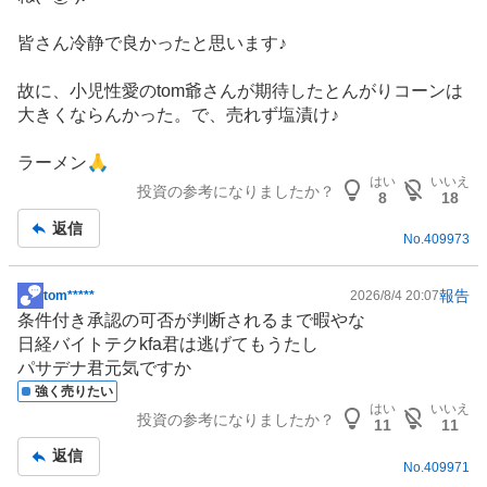
板
記
皆さん冷静で良かったと思います♪
事
故に、小児性愛のtom爺さんが期待したとんがりコーンは
大きくならんかった。で、売れず塩漬け♪
ラーメン🙏
はい
いいえ
投資の参考になりましたか？
8
18
返信
No.
409973
報告
tom*****
2026/8/4 20:07
掲
条件付き承認の可否が判断されるまで暇やな
示
日経バイトテクkfa君は逃げてもうたし
板
パサデナ君元気ですか
記
強く売りたい
事
はい
いいえ
投資の参考になりましたか？
11
11
返信
No.
409971