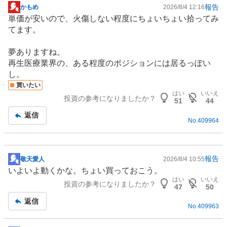
報告
かもめ
2026/8/4 12:16
掲
単価が安いので、火傷しない程度にちょいちょい拾ってみ
示
てます。
板
記
夢ありますね。
事
再生医療
業界の、ある程度のポジションには居るっぽい
し。
買いたい
はい
いいえ
投資の参考になりましたか？
51
44
返信
No.
409964
報告
敬天愛人
2026/8/4 10:55
掲
いよいよ動くかな。ちょい買っておこう。
示
はい
いいえ
投資の参考になりましたか？
板
47
50
記
返信
No.
409963
事