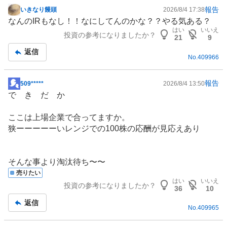
報告
いきなり饅頭
2026/8/4 17:38
掲
なんの
IR
もなし！！なにしてんのかな？？やる気ある？
示
はい
いいえ
投資の参考になりましたか？
板
21
9
記
返信
No.
409966
事
報告
509*****
2026/8/4 13:50
掲
で き だ か
示
板
ここは上場企業で合ってますか。
記
狭ーーーーーいレンジでの100株の応酬が見応えあり
事
そんな事より淘汰待ち〜〜
売りたい
はい
いいえ
投資の参考になりましたか？
36
10
返信
No.
409965