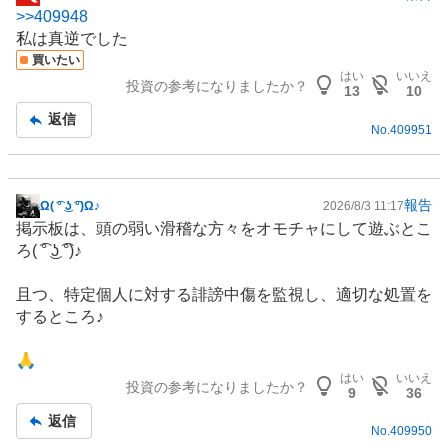
掲
>>
409948
示
私は真逆でした
板
買いたい
記
はい
いいえ
投資の参考になりましたか？
事
13
10
返信
No.
409951
報告
Ω( ͡° ͜ʖ ͡°)Ω♪
2026/8/3 11:17
掲
掲示板は、頭の弱い滑稽な方々をオモチャにして遊ぶとこ
示
ろ( ͡° ͜ʖ ͡°)♪
板
記
且つ、特定個人に対する誹謗中傷を監視し、適切な処置を
事
するところ♪
🙏
はい
いいえ
投資の参考になりましたか？
9
36
返信
No.
409950