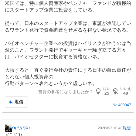
米国では、特に個人資産家やベンチャー
ファンド
が積極的
記
にスタートアップ企業に投資をしている。
事
従って、日本のスタートアップ企業は、東証が承認してい
るワラント発行で資金調達をせざるを得ない状況である。
バイオベンチャー企業への投資はハイリスクが伴うのは当
然のこと、ワラント発行でギャーギャー騒ぎ立てる方々
は、バイオセクターに投資する資格ないネ。
大損すると、直ぐ発行会社の責任にする日本の自己責任が
とれない個人投資家の
行動パターン〜哀れというか？虚しいネ。
はい
いいえ
投資の参考になりましたか？
25
49
返信
No.
409947
報告
Ω( ͡° ͜ʖ ͡°)Ω♪
2026/8/3 10:40
掲
♪( ͡° ͜ʖ ͡°)♪