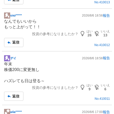
No.
410013
事
2
%
、
報告
sno*****
2026/8/6 18:56
掲
買
なんでもいいから
示
い
もっと上がって！！
板
た
はい
いいえ
投資の参考になりましたか？
記
26
13
い
事
返信
1
No.
410012
9
.
報告
デイ
2026/8/6 18:56
0
掲
年末
5
示
株価200に変更無し
%
板
、
記
ハズレても日は登る～
様
事
はい
いいえ
子
投資の参考になりましたか？
9
6
見
返信
0
No.
410011
%
、
報告
a4a*****
2026/8/6 17:00