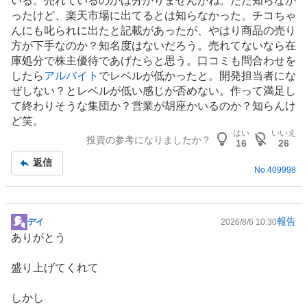
いる。売れているのかは分かりませんがね。ただ知らなか
事
ったけど、楽天市場に出てるとは知らなかった。チコちゃ
んにも叱られに出たと記載があったが、やはり商品の売り
方が下手なのか？知名度はないだろう。売れてないなら在
庫処分で
株主優待
であげたらと思う。口コミも問合わせを
したら
アルバイト
でレベルが低かったと。開発担当者にな
ぜしない？とレベルが低い感じが否めない。作って満足し
て終わりそうな集団か？営業が胡座かいるのか？知らんけ
ど笑。
はい
いいえ
投資の参考になりましたか？
16
26
返信
No.
409998
報告
デイ
2026/8/6 10:30
掲
ありがとう
示
板
盛り上げてくれて
記
事
しかし