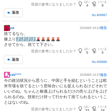
はい
いいえ
投資の参考になりましたか？
板
4
9
記
返信
No.
409987
事
報告
yui
2026/8/5 19:22
掲
捨てるなら、
示
爆上り⤴️⤴️⤴️⤴️🌋🌋🌋🌋🌋
板
させてから、捨てて下さい。
記
はい
いいえ
投資の参考になりましたか？
事
5
5
返信
No.
409986
報告
ceb*****
2026/8/5 14:37
掲
今の政治状況から思うに、
中国
と手を組むということは欧
示
米市場を捨てるという意味合いにも捉えられるけどそれで
板
いいのね。ちゃんと株価上げられるだけの売り上げを上げ
記
られるのね。技術だけ持って行かれて捨てられるというこ
事
とはないのね。
はい
いいえ
投資の参考になりましたか？
33
24