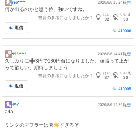
報告
reo*****
2026/8/6 15:24
掲
何か出るのかと思う位、強いですね。
示
はい
いいえ
投資の参考になりましたか？
板
32
33
記
返信
No.
410006
事
報告
993*****
2026/8/6 14:41
掲
久しぶりに➕3円で130円台になりました、頑張って上が
示
って欲しい、期待しましょう
板
はい
いいえ
投資の参考になりましたか？
記
37
30
事
返信
No.
410005
報告
デイ
2026/8/6 14:36
掲
a4a
示
板
ミンクのマフラーは暑☀️すぎるぞ
記
事