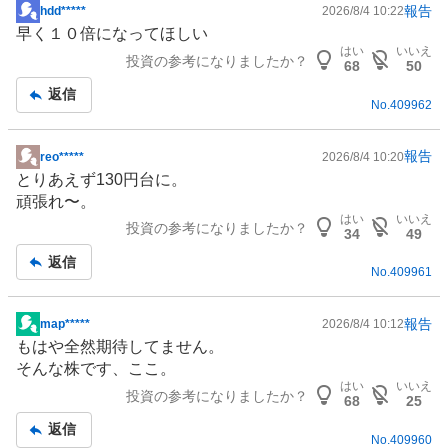
報告
hdd*****
2026/8/4 10:22
掲
早く１０倍になってほしい
示
はい
いいえ
投資の参考になりましたか？
板
68
50
記
返信
No.
409962
事
報告
reo*****
2026/8/4 10:20
掲
とりあえず130円台に。
示
頑張れ〜。
板
はい
いいえ
投資の参考になりましたか？
記
34
49
事
返信
No.
409961
報告
map*****
2026/8/4 10:12
掲
もはや全然期待してません。
示
そんな株です、ここ。
板
はい
いいえ
投資の参考になりましたか？
記
68
25
事
返信
No.
409960