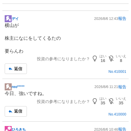
報告
デイ
2026/8/6 12:43
掲
横山が
示
板
株主になにをしてくるたの
記
事
要らんわ
はい
いいえ
投資の参考になりましたか？
16
8
返信
No.
410001
報告
reo*****
2026/8/6 11:21
掲
今日、強いですね。
示
はい
いいえ
投資の参考になりましたか？
板
35
35
記
返信
No.
410000
事
報告
ひろきち
2026/8/6 10:46