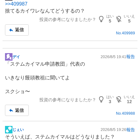
>>
409987
示
捨てるカイワレなんてどうするの？
板
はい
いいえ
投資の参考になりましたか？
記
5
5
事
返信
No.
409989
報告
デイ
2026/8/5 19:41
掲
「ステムカイマル申請教団」代表の
示
板
いきなり饅頭教祖に聞いてよ
記
事
スクショ〜
はい
いいえ
投資の参考になりましたか？
3
12
返信
No.
409988
報告
じぇい
2026/8/5 19:26
掲
そういえば、ステムカイマルはどうなりました？
示