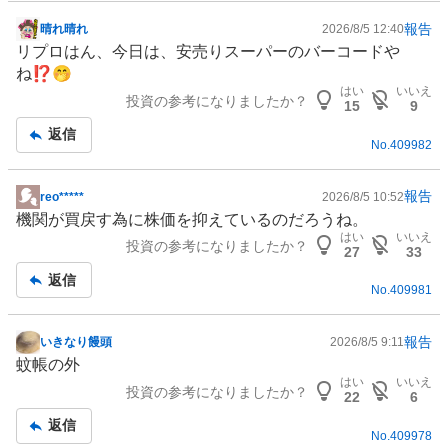
報告
晴れ晴れ
2026/8/5 12:40
掲
リプロはん、今日は、安売りスーパーの
バーコード
や
示
ね⁉️🤭
板
はい
いいえ
投資の参考になりましたか？
記
15
9
事
返信
No.
409982
報告
reo*****
2026/8/5 10:52
掲
機関が買戻す為に株価を抑えているのだろうね。
示
はい
いいえ
投資の参考になりましたか？
板
27
33
記
返信
No.
409981
事
報告
いきなり饅頭
2026/8/5 9:11
掲
蚊帳の外
示
はい
いいえ
投資の参考になりましたか？
板
22
6
記
返信
No.
409978
事