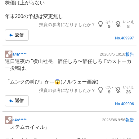
株価は上がらない
年末200の予想は変更無し
はい
いいえ
投資の参考になりましたか？
9
8
返信
No.
409997
報告
a4a*****
2026/8/6 10:18
掲
連日連夜の "横山社長、辞任しろ〜辞任しろ‼️"のストーカ
示
ー投稿は、
板
記
「ムンクの叫び」か---😱(ノルウェー画家)
事
はい
いいえ
投資の参考になりましたか？
9
26
返信
No.
409996
報告
a4a*****
2026/8/6 9:56
掲
「ステムカイマル」
示
板