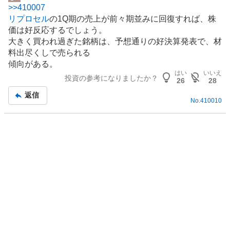
掲
売
>>
410007
示
り
リプロセル
の1Q期の売上が前々期並みに回復すれば、株
板
た
価は好反応するでしょう。
記
い
大きく買われ過ぎた銘柄は、予想通りの好決算発表で、材
事
4
料出尽くしで売られる
.
傾向がある。
7
はい
いいえ
投資の参考になりましたか？
26
28
6
%
返信
No.
410010
、
強
く
売
り
た
い
2
8
.
5
7