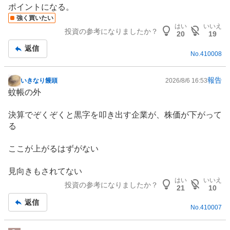
ポイントになる。
強く買いたい
はい
いいえ
投資の参考になりましたか？
20
19
返信
No.
410008
報告
いきなり饅頭
2026/8/6 16:53
掲
蚊帳の外
示
板
決算でぞくぞくと黒字を叩き出す企業が、株価が下がって
記
る
事
ここが上がるはずがない
見向きもされてない
はい
いいえ
投資の参考になりましたか？
21
10
返信
No.
410007