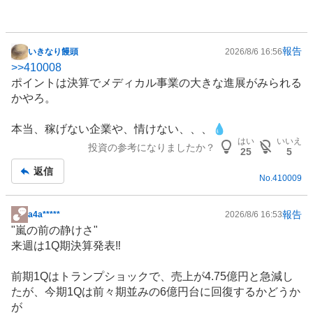
%
報告
いきなり饅頭
2026/8/6 16:56
掲
>>
410008
示
ポイントは決算でメディカル事業の大きな進展がみられる
板
かやろ。
記
事
本当、稼げない企業や、情けない、、、💧
はい
いいえ
投資の参考になりましたか？
25
5
返信
No.
410009
報告
a4a*****
2026/8/6 16:53
掲
"嵐の前の静けさ"
示
来週は1Q期決算発表‼️
板
記
前期1Qはトランプショックで、売上が4.75億円と急減し
事
たが、今期1Qは前々期並みの6億円台に回復するかどうか
が