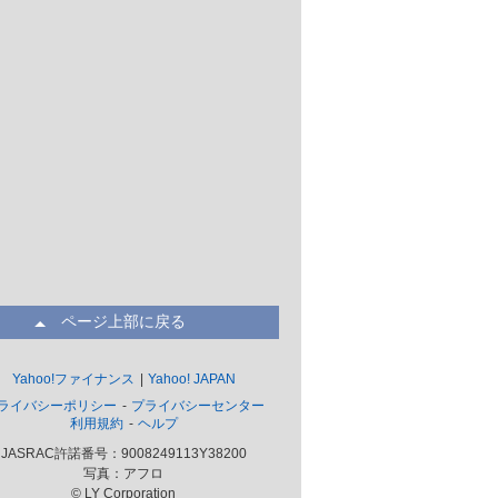
ページ上部に戻る
Yahoo!ファイナンス
Yahoo! JAPAN
ライバシーポリシー
プライバシーセンター
利用規約
ヘルプ
JASRAC許諾番号：9008249113Y38200
写真：アフロ
© LY Corporation