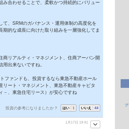
組み合わせることで、柔軟かつ持続的にバリュー
して、SRMのガバナンス・運用体制の高度化を
長期的な成長に向けた取り組みを一層強化してま
住商リアルティ・マネジメント、住商アーバン開
信用出来ないですね。
トファンドも、投資するなら
東急不動産ホール
産リート・マネジメント、東急不動産キャピタ
ィ－、東急住宅リース）が安心ですね
プ
投資の参考になりましたか？
はい
1
いいえ
44
1月17日 19:41