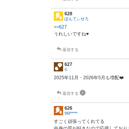
628
ぽんてぃせろ
>>627
うれしいですね♥
返信する
627
©️
2025年11月・2026年5月も増配❤️
返信する
1
626
96f*****
すごく頑張ってくれてる
中身の質が好きなので応援しており