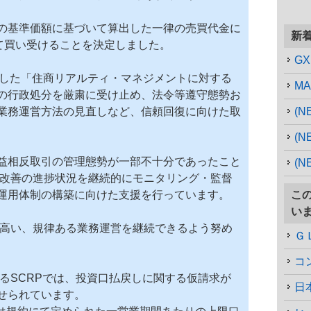
の基準価額に基づいて算出した一律の売買代金に
新
して買い受けることを決定しました。
G
で公表した「住商リアルティ・マネジメントに対する
MA
の行政処分を厳粛に受け止め、法令等遵守態勢お
業務運営方法の見直しなど、信頼回復に向けた取
(
(N
益相反取引の管理態勢が一部不十分であったこと
(N
務改善の進捗状況を継続的にモニタリング・監督
運用体制の構築に向けた支援を行っています。
こ
い
の高い、規律ある業務運営を継続できるよう努め
Ｇ
るSCRPでは、投資口払戻しに関する仮請求が
日
せられています。