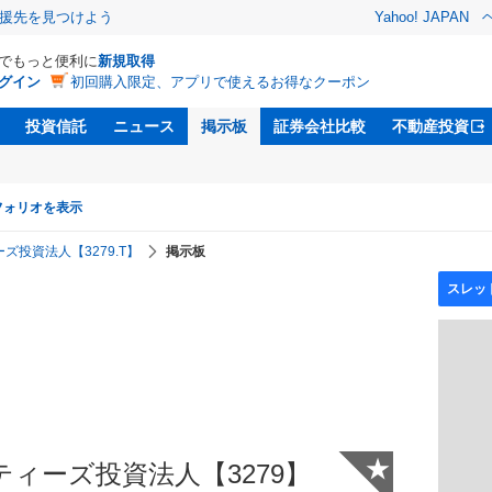
援先を見つけよう
Yahoo! JAPAN
Dでもっと便利に
新規取得
グイン
初回購入限定、アプリで使えるお得なクーポン
投資信託
ニュース
掲示板
証券会社比較
不動産投資
フォリオを表示
投資法人【3279.T】
掲示板
★
ィーズ投資法人【3279】