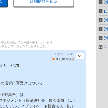
る
詳細情報を見る
(
任
(
(
(
て投稿者の個人的な判断を表すものであり、
目的としているものではありません。
ユ
4月29日 14:41
強く買いたい
法人
3279
人の投資口買受けについて
O上野真吾）は、
マネジメント（取締役社長：白石幸成、以下
「SCリアルティプライベート投資法人（以下