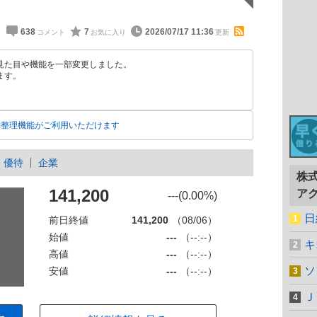
638
7
2026/07/17 11:36
見た目や機能を一部変更しました。
ます。
動整理機能がご利用いただけます
優待
企業
株
141,200
ア
---(0.00%)
日
前日終値
141,200
（08/06）
始値
---
（--:--）
キ
高値
---
（--:--）
ソ
安値
---
（--:--）
Ｊ