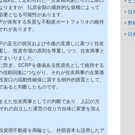
Pは規約にて定められた一営業期間あたりの上限口
ヒ
なりますが、払戻金額の最終的な規模によって
日
必要となる可能性があります。
Pが保有する良質な
不動産
ポートフォリオの維持
野
それがあります。
日
RPの足元の状況および今後の見通しに基づく住友
案し、投資市場の原則を尊重しつつ、住友商事と
てまいりました。
に防ぎ、SCRPを価値ある投資先として維持する
らの信頼回復につながり、それが住友商事の企業価
投資口の流動性確保に資する例外的措置として、
であると判断したものです。
まえた住友商事としての判断であり、上記の方
れぞれの自立した運営の在り方自体に変更を加え
投資用不動産を両輪とし、外部資本も活用したア