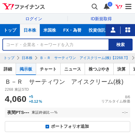
i
ログイン
ID新規取得
主
トップ
日本株
米国株
FX・為替
投資信託
ニュース
な
サ
銘
検索
ー
柄
ビ
を
トップ
日本株
Ｂ－Ｒ サーティワン アイスクリーム(株)【2268.T】
ス
検
索
詳細
掲示板
チャート
ニュース
株つぶやき
決算
Ｂ－Ｒ サーティワン アイスクリーム(株)
2268
東証STD
4,060
+5
8/6
リアルタイム株価
+0.12
%
---
夜間PTS
東証終値比
---
%
--:--
ポートフォリオ追加