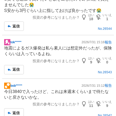
示
ませんでした😭
板
S安から3円ぐらい上に指しておけば良かったです😭
記
はい
いいえ
投資の参考になりましたか？
事
18
1
返信
No.
26544
報告
tok*****
2026/7/31 15:16
掲
地震によるガス爆発は私ら素人には想定外だったが、
保険
示
くらいは入っているよね。
板
はい
いいえ
投資の参考になりましたか？
記
9
0
事
返信
No.
26543
報告
bob*****
2026/7/31 15:12
掲
今日3840で入ったけど、これは来週末くらいまで待たな
示
いと戻さないかな。
板
はい
いいえ
投資の参考になりましたか？
記
11
9
事
返信
No.
26542