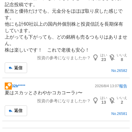
示
記念投稿です。
板
配当と優待だけでも、元金分をほほぼ取り戻した感じで
記
す。
事
他にも計60社以上の国内外個別株と投資信託を長期保有
しています。
上がっても下がっても、どの銘柄も売るつもりはありませ
ん。
株は楽しいです！ これで老後も安心！
はい
いいえ
投資の参考になりましたか？
23
8
返信
No.
26582
報告
32b*****
2026/8/4 13:07
掲
夏はスカッとさわやかコカコーラ♪〜
示
はい
いいえ
投資の参考になりましたか？
板
13
2
記
返信
No.
26581
事