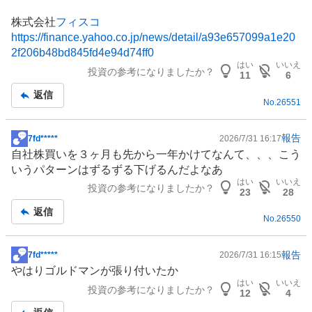
株式会社
フィスコ
https://finance.yahoo.co.jp/news/detail/a93e657099a1e20
2f206b48bd845fd4e94d74ff0
はい
いいえ
投資の参考になりましたか？
11
6
返信
No.
26551
報告
7fd*****
2026/7/31 16:17
掲
自社株買いを３ヶ月も先から一年かけてなんて、、、こう
示
いうパターンはずるずる下げるんだよなあ
板
はい
いいえ
投資の参考になりましたか？
記
23
28
事
返信
No.
26550
報告
7fd*****
2026/7/31 16:15
掲
やはりゴルドマンが張り付いたか
示
はい
いいえ
投資の参考になりましたか？
板
12
4
記