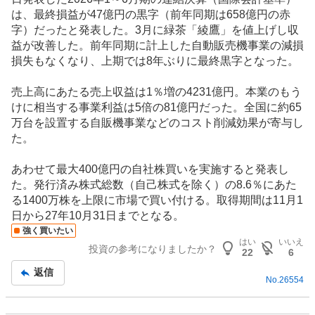
は、最終損益が47億円の黒字（前年同期は658億円の赤
字）だったと発表した。3月に緑茶「綾鷹」を値上げし収
益が改善した。前年同期に計上した
自動販売機
事業の減損
損失もなくなり、上期では8年ぶりに最終黒字となった。
売上高にあたる売上収益は1％増の4231億円。本業のもう
けに相当する事業利益は5倍の81億円だった。全国に約65
万台を設置する自販機事業などのコスト削減効果が寄与し
た。
あわせて最大400億円の自社株買いを実施すると発表し
た。発行済み株式総数（自己株式を除く）の8.6％にあた
る1400万株を上限に市場で買い付ける。取得期間は11月1
日から27年10月31日までとなる。
強く買いたい
はい
いいえ
投資の参考になりましたか？
22
6
返信
No.
26554