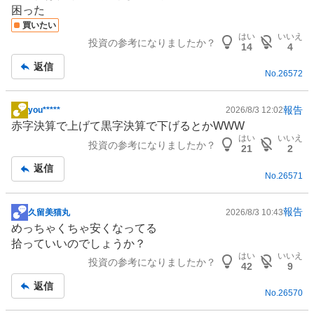
事
困った
買いたい
はい
いいえ
投資の参考になりましたか？
14
4
返信
No.
26572
報告
you*****
2026/8/3 12:02
掲
赤字決算で上げて黒字決算で下げるとかWWW
示
はい
いいえ
投資の参考になりましたか？
板
21
2
記
返信
No.
26571
事
報告
久留美猫丸
2026/8/3 10:43
掲
めっちゃくちゃ安くなってる
示
拾っていいのでしょうか？
板
はい
いいえ
投資の参考になりましたか？
記
42
9
事
返信
No.
26570