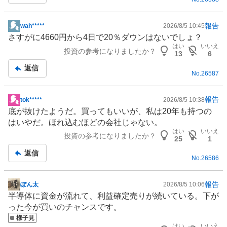
報告
wah*****
2026/8/5 10:45
掲
さすがに4660円から4日で20％ダウンはないでしょ？
示
はい
いいえ
投資の参考になりましたか？
板
13
6
記
返信
No.
26587
事
報告
tok*****
2026/8/5 10:38
掲
底が抜けたようだ。買ってもいいが、私は20年も持つの
示
はいやだ。ほれ込むほどの会社じゃない。
板
はい
いいえ
投資の参考になりましたか？
記
25
1
事
返信
No.
26586
報告
ぽん太
2026/8/5 10:06
掲
半導体
に資金が流れて、利益確定売りが続いている。下が
示
った今が買いのチャンスです。
板
様子見
記
はい
いいえ