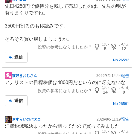
掲
先日4250円で優待分を残して売却したのは、先見の明が
示
有りまくりですね。
板
記
3500円割るのも秒読みです。
事
そろそろ買い戻しましょうか。
はい
いいえ
投資の参考になりましたか？
5
12
返信
No.
26592
報告
猫好きおじさん
2026/8/5 14:44
掲
アナリストの目標株価は4800円だというのに冴えないな
示
はい
いいえ
投資の参考になりましたか？
板
14
0
記
返信
No.
26591
事
報告
さすらいのバタコ
2026/8/5 11:19
掲
消費税減税決まったから狙ってたので買ってみました
示
はい
いいえ