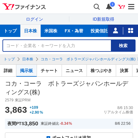
i
ログイン
ID新規取得
主
トップ
日本株
米国株
FX・為替
投資信託
ニュース
な
サ
銘
検索
ー
柄
ビ
を
トップ
日本株
コカ・コーラ ボトラーズジャパンホールディングス(株)【2
ス
検
索
詳細
掲示板
チャート
ニュース
株つぶやき
決算
コカ・コーラ ボトラーズジャパンホールデ
ィングス(株)
2579
東証PRM
3,863
+109
8/6 15:30
リアルタイム株価
+2.90
%
3,850
夜間PTS
東証終値比
-0.34
%
8/6 22:56
ポートフォリオ追加