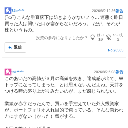
報告
74b*****
2026/8/2 12:36
掲
(･ิω･ิ) こんな垂直落下は防ぎようがないノゥ… 運悪く昨日
示
買った人は開いた口が塞がらないだろう。 だが、それが
板
株というもの。
記
はい
いいえ
投資の参考になりましたか？
事
16
2
返信
No.
26565
報告
tok*****
2026/8/2 6:08
掲
このあいだの高値が３月の高値を抜き、達成感が出て、W
示
トップになってしまった、とは思えないんだよね。天井を
板
つける時の盛り上がりみたいのが、まだ感じられない。
記
事
業績が赤字だったんで、買いを手控えていた外人投資家
が、ポートフォリオ入れ目的で買っている。そんな買われ
方にすぎない（かった）気がする。