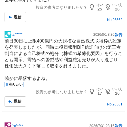
板
はい
いいえ
投資の参考になりましたか？
記
25
26
事
返信
No.
26562
報告
tai*****
2026/8/1 8:30
掲
前日30日に上限400億円の大規模な自己株式取得枠の設定
示
を発表しましたが、同時に役員報酬BIP信託向けの第三者
板
割当による自己株式の処分（株式の希薄化要因）を行うこ
記
とも開示。需給への警戒感や利益確定売りが入り混じり、
事
株価は大きく下落して取引を終えました。
確かに暴落するよね。
売りたい
はい
いいえ
投資の参考になりましたか？
17
20
返信
No.
26561
報告
fre*****
2026/7/31 23:16