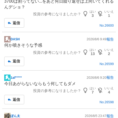
3700は割ってない...をあと何日繰り返せば上向いてくれる
示
0
んデショ？
板
%
はい
いいえ
投資の参考になりましたか？
記
3
1
事
返信
No.
26600
報告
DASH
2026/8/6 9:49
掲
何か噴きそうな予感
示
はい
いいえ
投資の参考になりましたか？
板
13
2
記
返信
No.
26599
事
報告
1af*****
2026/8/6 9:20
掲
今日あがらないならもう何してもダメ
示
はい
いいえ
投資の参考になりましたか？
板
7
4
記
返信
No.
26598
事
報告
ぽん太
2026/8/5 23:47