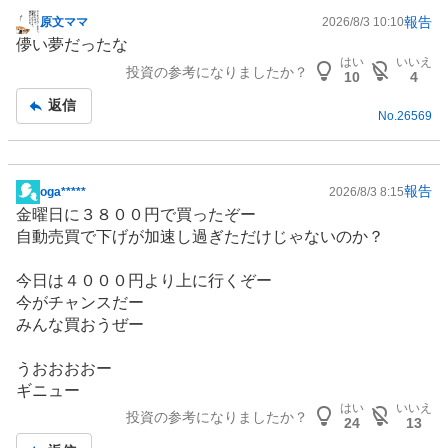
報告
原文ママ
2026/8/3 10:10
掲
儚い夢だったな
示
はい
いいえ
投資の参考になりましたか？
板
10
4
記
返信
No.
26569
事
報告
oga*****
2026/8/3 8:15
掲
金曜日に３８００円で買ったぞー
示
自動売買で下げが加速し過ぎただけじゃないのか？
板
記
今日は４０００円より上に行くぞー
事
今がチャンスだー
みんな買おうぜー
うおおおおー
ギニュー
はい
いいえ
投資の参考になりましたか？
24
13