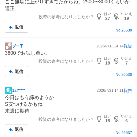
ここ無駄に上がりすぎてたからね。2500〜3000くらいが
示
適正
板
はい
いいえ
投資の参考になりましたか？
記
27
19
事
返信
No.
26539
報告
プー子
2026/7/31 14:14
掲
3800でお試し買い。
示
はい
いいえ
投資の参考になりましたか？
板
18
7
記
返信
No.
26538
事
報告
1af*****
2026/7/31 14:11
掲
今日はもう諦めようか
示
S安つけるかもね
板
来週に期待
記
はい
いいえ
投資の参考になりましたか？
事
15
6
返信
No.
26537