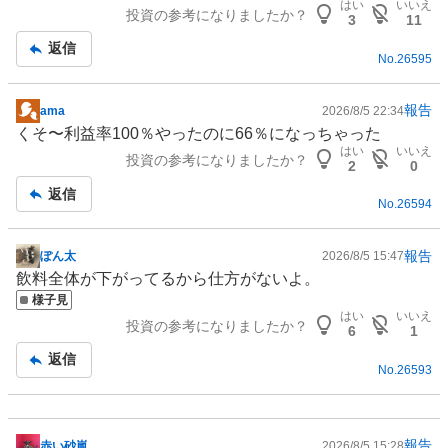
はい
いいえ
投資の参考になりましたか？
板
3
11
記
返信
No.
26595
事
報告
ama
2026/8/5 22:34
掲
くそ〜利益率100％やったのに66％になっちゃった
示
はい
いいえ
投資の参考になりましたか？
板
2
0
記
返信
No.
26594
事
報告
ぽん太
2026/8/5 15:47
掲
飲料全体が下がってるから仕方がないよ。
示
様子見
板
はい
いいえ
投資の参考になりましたか？
記
6
1
事
返信
No.
26593
報告
赤い砂嵐
2026/8/5 15:28