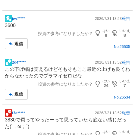
報告
jwz*****
2026/7/31 13:53
掲
3600
示
はい
いいえ
投資の参考になりましたか？
板
8
8
記
返信
No.
26535
事
報告
2d4*****
2026/7/31 13:52
掲
この下げ幅は笑えるけどそもそもここ最近の上げも良くわ
示
からなかったのでプラマイゼロだな
板
はい
いいえ
投資の参考になりましたか？
記
24
7
事
返信
No.
26534
報告
f3a*****
2026/7/31 13:52
掲
3830で買ってやったーって思っていたら底ない感じだっ
示
た(´；ω；`)
板
はい
いいえ
投資の参考になりましたか？