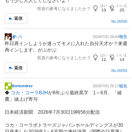
もう少し大人しくしなさいよ！
はい
いいえ
投資の参考になりましたか？
19
25
返信
No.
26556
報告
ദ്ദിᐢ- ̫-ᐢ₎
2026/7/31 20:44
掲
昨日再インしようか迷ってモメに入れた自分天才か？来週
示
再インします。がぶがぶ
板
はい
いいえ
投資の参考になりましたか？
記
12
14
事
返信
No.
26555
報告
Borisovdrev
2026/7/31 20:17
掲
◆
コカ・コーラBJH
が8年ぶり最終黒字 1～6月、「綾
示
鷹」値上げ寄与
板
記
日本経済新聞 2026年7月30日19時56分配信
事
コカ・コーラボトラーズジャパンホールディングスが30
日発表した2026年1～6月期の連結決算（
国際会計基準
）