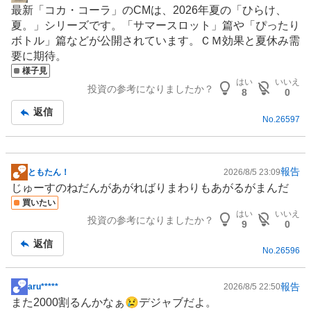
掲
最新「コカ・コーラ」のCMは、2026年夏の「ひらけ、
示
夏。」シリーズです。「サマースロット」篇や「ぴったり
板
ボトル」篇などが公開されています。ＣＭ効果と夏休み需
記
要に期待。
事
様子見
はい
いいえ
投資の参考になりましたか？
8
0
返信
No.
26597
報告
ともたん！
2026/8/5 23:09
掲
じゅーすのねだんがあがればりまわりもあがるがまんだ
示
買いたい
板
はい
いいえ
投資の参考になりましたか？
記
9
0
事
返信
No.
26596
報告
aru*****
2026/8/5 22:50
掲
また2000割るんかなぁ😢デジャブだよ。
示