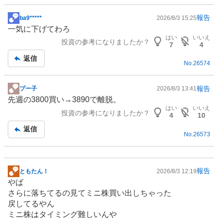
報告
ba9*****
2026/8/3 15:25
掲
一気に下げてわろ
示
はい
いいえ
投資の参考になりましたか？
板
7
4
記
返信
No.
26574
事
報告
プー子
2026/8/3 13:41
掲
先週の3800買い→3890で離脱。
示
はい
いいえ
投資の参考になりましたか？
板
4
10
記
返信
No.
26573
事
報告
ともたん！
2026/8/3 12:19
掲
やば
示
さらに落ちてるの見てミニ株買い出しちゃった
板
戻してるやん
記
ミニ株はタイミング難しいんや