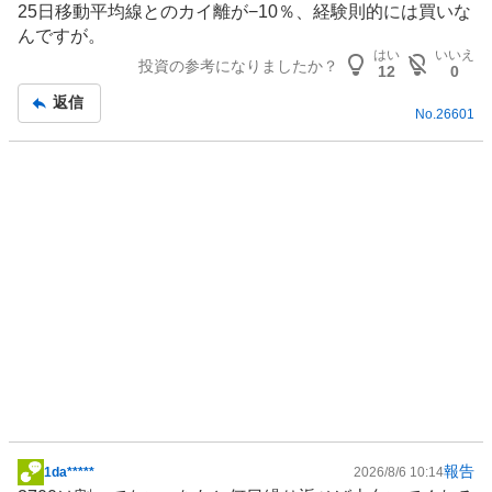
.
25日移動平均線とのカイ離が−10％、経験則的には買いな
示
4
んですが。
板
3
はい
いいえ
投資の参考になりましたか？
記
12
0
%
事
、
返信
No.
26601
売
り
た
い
7
.
1
4
%
、
強
く
売
り
た
報告
1da*****
2026/8/6 10:14
掲
い