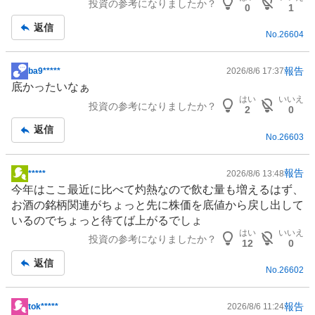
投資の参考になりましたか？
記
8
0
1
事
6
返信
No.
26604
%
、
買
報告
ba9*****
2026/8/6 17:37
掲
い
底かったいなぁ
示
た
はい
いいえ
投資の参考になりましたか？
板
2
0
い
記
返信
2
No.
26603
事
8
.
報告
*****
2026/8/6 13:48
5
掲
今年はここ最近に比べて灼熱なので飲む量も増えるはず、
7
示
お酒の銘柄関連がちょっと先に株価を底値から戻し出して
%
板
いるのでちょっと待てば上がるでしょ
、
記
はい
いいえ
様
投資の参考になりましたか？
事
12
0
子
返信
見
No.
26602
2
1
報告
tok*****
2026/8/6 11:24
掲