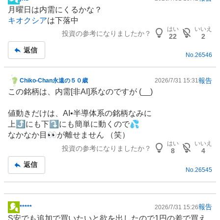
掲
月曜日は内需にくるかな？
示
キオクシア
は下落中
板
はい
いいえ
投資の参考になりましたか？
記
22
2
事
返信
No.
26546
報告
Chiko-Chan永遠の５０歳
2026/7/31 15:31
掲
この銘柄は、内需[非AI]系なのですが (__)
示
板
値動きだけは、AI•半導体系の銘柄なみに
記
上⤴️にも下⤵️にも簡単に動くので💦
事
なかなか目👀が離せません （笑）
はい
いいえ
投資の参考になりましたか？
8
4
返信
No.
26545
報告
*****
2026/7/31 15:26
掲
S安でも追加で買いたいと欲を出したので1円の差で買え