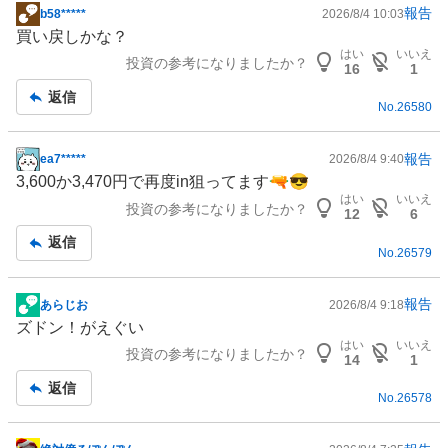
報告
b58*****
2026/8/4 10:03
掲
買い戻しかな？
示
はい
いいえ
投資の参考になりましたか？
板
16
1
記
返信
No.
26580
事
報告
ea7*****
2026/8/4 9:40
掲
3,600か3,470円で再度in狙ってます🔫😎
示
はい
いいえ
投資の参考になりましたか？
板
12
6
記
返信
No.
26579
事
報告
あらじお
2026/8/4 9:18
掲
ズドン！がえぐい
示
はい
いいえ
投資の参考になりましたか？
板
14
1
記
返信
No.
26578
事