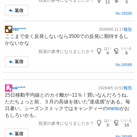
投資の参考になりましたか？
板
11
3
記
返信
No.
26590
事
報告
59b*****
2026/8/5 11:17
掲
ここまで全く反発しないなら3500での反発に期待するし
示
かないかな
板
はい
いいえ
投資の参考になりましたか？
記
4
6
事
返信
No.
26589
報告
tok*****
2026/8/5 10:52
掲
25日移動平均線とのカイ離が−11％！買いなんだろうね。
示
ただちょっと前、３月の高値を抜いた”達成感”がある。毎
板
日暑い。
シーズンストック
ではキャンディーの
meito
がお
記
もしろいかも。
事
はい
いいえ
投資の参考になりましたか？
3
10
返信
No.
26588