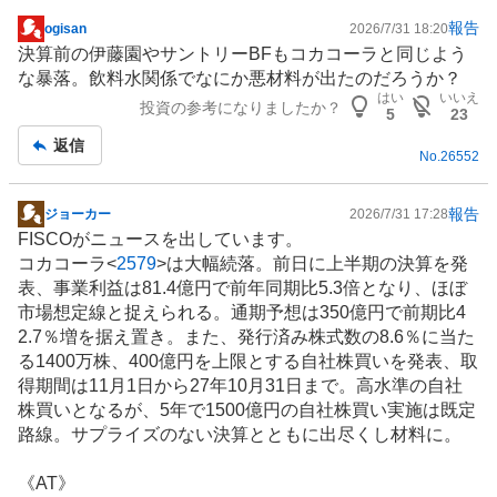
報告
ogisan
2026/7/31 18:20
掲
決算前の伊藤園やサントリーBFもコカコーラと同じよう
示
な暴落。飲料水関係でなにか悪材料が出たのだろうか？
板
はい
いいえ
投資の参考になりましたか？
記
5
23
事
返信
No.
26552
報告
ジョーカー
2026/7/31 17:28
掲
FISCOがニュースを出しています。
示
コカコーラ<
2579
>は大幅続落。前日に上半期の決算を発
板
表、事業利益は81.4億円で前年同期比5.3倍となり、ほぼ
記
市場想定線と捉えられる。通期予想は350億円で前期比4
事
2.7％増を据え置き。また、発行済み株式数の8.6％に当た
る1400万株、400億円を上限とする自社株買いを発表、取
得期間は11月1日から27年10月31日まで。高水準の自社
株買いとなるが、5年で1500億円の自社株買い実施は既定
路線。サプライズのない決算とともに出尽くし材料に。
《AT》