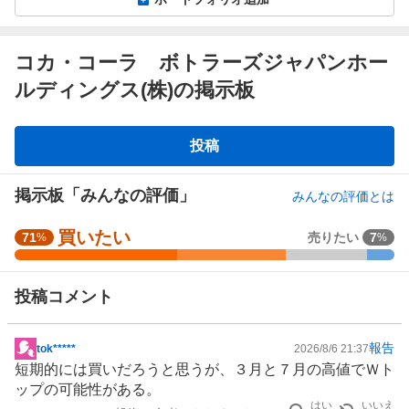
コカ・コーラ ボトラーズジャパンホー
ルディングス(株)の掲示板
掲
投稿
示
板
掲示板「みんなの評価」
みんなの評価とは
買いたい
強
71
売りたい
7
%
%
く
買
投稿コメント
い
た
い
報告
tok*****
2026/8/6 21:37
掲
4
短期的には買いだろうと思うが、３月と７月の高値でＷト
示
2
ップの可能性がある。
板
.
はい
いいえ