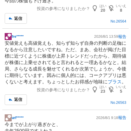
今回の株価も下げ過ぎ。
はい
いいえ
投資の参考になりましたか？
20
8
返信
No.
26564
報告
fre*****
2026/8/1 13:59
掲
安値覚えも高値覚えも、知らず知らず自身の判断の足枷に
示
なるから注意したいですね。ただ、まあ、会社が掲げた目
板
標に近づくように株価が上昇トレンドだったから、期待値
記
が株価に上乗せされてると言われると一理あるかなと。結
事
局、さらなる成長を魅せてくれるか次第でしょうか。今後
に期待しています。因みに個人的には、コークアプリは悪
くないと考えます。ちょっとしたお得感が地味に
ブラス
。
はい
いいえ
投資の参考になりましたか？
23
5
返信
No.
26563
報告
urf*****
2026/8/1 9:18
掲
今までが上がり過ぎかと、
示
去年2500円ですよね？