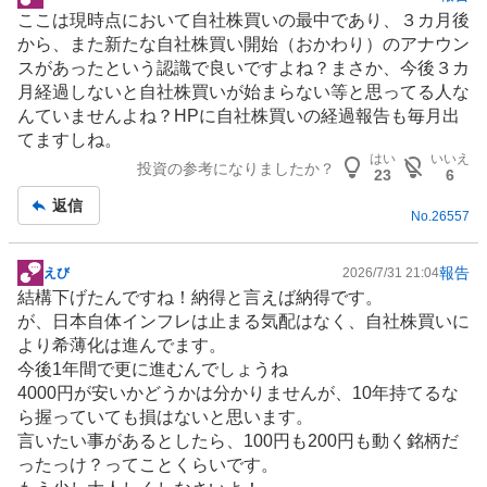
掲
ここは現時点において自社株買いの最中であり、３カ月後
示
から、また新たな自社株買い開始（おかわり）のアナウン
板
スがあったという認識で良いですよね？まさか、今後３カ
記
月経過しないと自社株買いが始まらない等と思ってる人な
事
んていませんよね？HPに自社株買いの経過報告も毎月出
てますしね。
はい
いいえ
投資の参考になりましたか？
23
6
返信
No.
26557
報告
えび
2026/7/31 21:04
掲
結構下げたんですね！納得と言えば納得です。
示
が、日本自体インフレは止まる気配はなく、自社株買いに
板
より希薄化は進んでます。
記
今後1年間で更に進むんでしょうね
事
4000円が安いかどうかは分かりませんが、10年持てるな
ら握っていても損はないと思います。
言いたい事があるとしたら、100円も200円も動く銘柄だ
ったっけ？ってことくらいです。