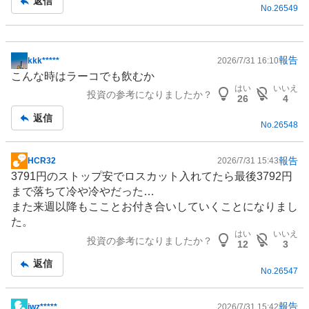
返信
No.
26549
事
報告
kkk*****
2026/7/31 16:10
掲
こんな時はラーコでも飲むか
示
はい
いいえ
投資の参考になりましたか？
板
26
4
記
返信
No.
26548
事
報告
HCR32
2026/7/31 15:43
掲
3791円のストップ安でロスカット入れてたら最後3792円
示
まで落ちて冷や冷やだった…
板
また来週以降もこことお付き合いしていくことになりまし
記
た。
事
はい
いいえ
投資の参考になりましたか？
12
3
返信
No.
26547
報告
jwz*****
2026/7/31 15:42