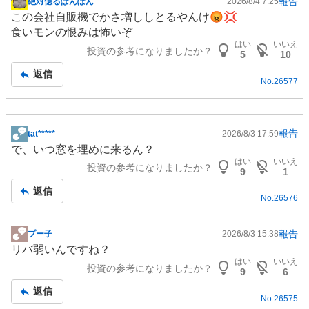
報告
絶対億るぽんぽん
2026/8/4 7:25
掲
この会社自販機でかさ増ししとるやんけ😡💢
示
食いモンの恨みは怖いぞ
板
はい
いいえ
投資の参考になりましたか？
記
5
10
事
返信
No.
26577
報告
tat*****
2026/8/3 17:59
掲
で、いつ窓を埋めに来るん？
示
はい
いいえ
投資の参考になりましたか？
板
9
1
記
返信
No.
26576
事
報告
プー子
2026/8/3 15:38
掲
リバ弱いんですね？
示
はい
いいえ
投資の参考になりましたか？
板
9
6
記
返信
No.
26575
事