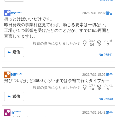
報告
atv*****
2026/7/31 15:07
掲
持っとけばいいだけです。
示
昨日発表の事業利益見てれば、動じる要素は一切ない。
板
工場が１つ影響を受けたとのことだが、すでに8/5再開と
記
宣言してますし。
事
はい
いいえ
投資の参考になりましたか？
34
7
返信
No.
26541
報告
505*****
2026/7/31 15:05
掲
飛びついたけど3600くらいまでは余裕で行くタイプか～
示
はい
いいえ
投資の参考になりましたか？
板
14
5
記
返信
No.
26540
事
報告
hir*****
2026/7/31 14:43
掲