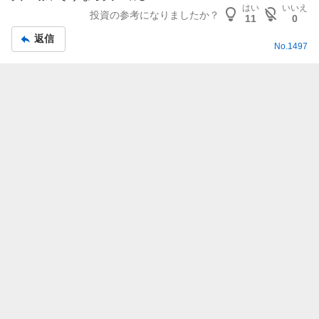
示
はい
いいえ
投資の参考になりましたか？
板
11
0
記
返信
No.
1497
事
報告
pal*****
2026/3/3 13:24
掲
ここは産油国なので原油高と
レアメタル
は経済にプラスで
示
す。上場来高値を目指す可能性もあります。
板
はい
いいえ
投資の参考になりましたか？
記
9
1
事
返信
No.
1496
報告
将軍
2026/2/28 9:40
掲
週明け下がりそう
示
チャンス到来
板
はい
いいえ
投資の参考になりましたか？
記
12
0
事
返信
No.
1495