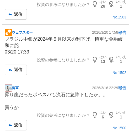
はい
いいえ
投資の参考になりましたか？
事
26
1
返信
No.
1503
報告
ウェブスター
2026/3/20 17:58
掲
ブラジル
中
銀
が2024年５月以来の利下げ、慎重な金融緩
示
和に舵
板
03/20 17:39
記
はい
いいえ
投資の参考になりましたか？
事
13
1
返信
No.
1502
報告
将軍
2026/3/16 22:29
掲
昇り龍だったボベスパも流石に急降下したか。。
示
板
買うか
記
はい
いいえ
投資の参考になりましたか？
事
6
1
返信
No.
1500