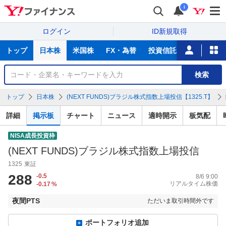
i
ログイン
ID新規取得
主
トップ
日本株
米国株
FX・為替
投資信託
ニュース
な
サ
銘
検索
ー
柄
ビ
を
トップ
日本株
(NEXT FUNDS)ブラジル株式指数上場投信【1325.T】
ス
検
索
詳細
掲示板
チャート
ニュース
適時開示
板気配
NISA成長投資枠
(NEXT FUNDS)ブラジル株式指数上場投信
1325
東証
288
-0.5
8/6 9:00
リアルタイム株価
-0.17
%
夜間PTS
ただいま取引時間外です
ポートフォリオ追加