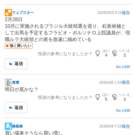
報告
ウェブスター
2026/3/15 0:11
掲
2月28日
示
10月に実施される
ブラジル
大統領選を巡り、右派候補と
板
して出馬を予定するフラビオ・ボルソナロ上院議員が、現
記
職ルラ大統領との差を急速に縮めている
事
強く買いたい
はい
いいえ
投資の参考になりましたか？
4
2
返信
No.
1499
報告
将軍
2026/3/5 1:53
掲
明日が底かな？
示
はい
いいえ
投資の参考になりましたか？
板
5
2
記
返信
No.
1498
事
報告
株株株
2026/3/4 7:22
掲
買い場来そうなら買い増し