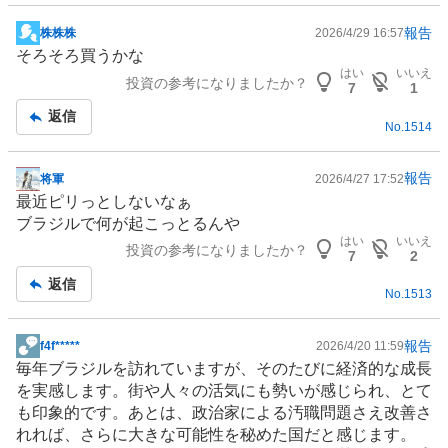
報告
株株株
2026/4/29 16:57
掲
そろそろ買うかな
示
はい
いいえ
投資の参考になりましたか？
板
7
1
記
返信
No.
1514
事
報告
将軍
2026/4/27 17:52
掲
最近ピリっとしないなぁ
示
ブラジル
で何が起こっとるんや
板
はい
いいえ
投資の参考になりましたか？
記
7
2
事
返信
No.
1513
報告
f4f*****
2026/4/20 11:59
掲
毎年
ブラジル
を訪れていますが、そのたびに経済的な成長
示
を実感します。街や人々の活気にも勢いが感じられ、とて
板
も印象的です。あとは、政治家による汚職問題さえ改善さ
記
れれば、さらに大きな可能性を秘めた国だと感じます。
事