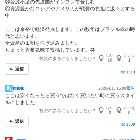
③資源不足の先進国がインフレで苦しむ
④資源豊かな
ロシア
やアメリカが戦費の負担に汲々とする
中
ここは余裕で経済発展します。この数年は
ブラジル
株の時
代と思います。
全資産の１割を注ぎ込みました。
ちょっと興奮気味で投稿しています。笑
はい
いいえ
投資の参考になりましたか？
10
1
返信
No.
1510
報告
株株株
2026/4/15 15:08
掲
ここは安くなったら買うではなく買いたい時に買うスタイ
示
ルにしました
板
はい
いいえ
投資の参考になりましたか？
記
2
0
事
返信
No.
1509