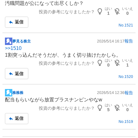
汚職問題が公になって出尽くしか？
板
はい
いいえ
投資の参考になりましたか？
記
1
0
事
返信
No.
1521
報告
夢見る株主
2026/5/14 16:17
掲
>>
1510
示
1割突っ込んだそうだが、うまく切り抜けたかしら。
板
はい
いいえ
投資の参考になりましたか？
記
0
1
事
返信
No.
1520
報告
株株株
2026/5/14 12:36
掲
配当もらいながら放置プラスナンピンやなw
示
はい
いいえ
投資の参考になりましたか？
板
5
0
記
返信
No.
1519
事