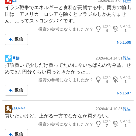
報告
pal*****
2026/4/15 8:04
掲
イラン戦争で
エネルギー
と食料が高騰する中、両方の輸出
示
国は アメリカ
ロシア
を除くと
ブラジル
しかありませ
板
ん。よってストロングバイです。
記
はい
いいえ
投資の参考になりましたか？
事
4
1
返信
No.
1508
報告
草餅
2026/4/14 14:31
掲
打診買いで少しだけ買ってたのに今いちばんの含み益、せ
示
めて5万円分くらい買っときたかった…
板
はい
いいえ
投資の参考になりましたか？
記
4
1
事
返信
No.
1507
報告
f35*****
2026/4/14 10:35
掲
買いたいけど、上がる一方でなかなか買えない。
示
はい
いいえ
投資の参考になりましたか？
板
7
1
記
返信