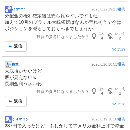
報告
2cd*****
2026/6/22 19:21
掲
分配金の権利確定後は売られやすいですよね...
示
加えて10月の
ブラジル
大統領選はなんか荒れそうで今は
板
ポジションを減らしておくべきでしょうか...
記
はい
いいえ
投資の参考になりましたか？
事
4
2
返信
No.
1529
報告
将軍
2026/6/20 10:51
掲
大底拾いたいけど
示
底が見えないｗ
板
長期金利うざいわ
記
はい
いいえ
投資の参考になりましたか？
事
4
1
返信
No.
1528
報告
くりマロン
2026/6/19 16:10
掲
287円で入ったけど、もしかしてアメリカ金利上げで資金
示