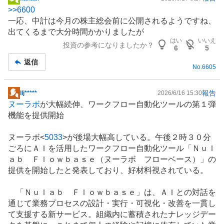
掲
>>
6600
示
一応、中計は今月の株主総会前に公開されるようですね、
板
出てくるまで大分時間かかりましたが
記
はい
いいえ
投資の参考になりましたか？
事
6
5
返信
No.
6605
報告
​lIj*****
2026/6/16 15:30
掲
ヌーラボ
が大幅続伸、ワークフロー自動化ツールの第１弾
示
機能を提供開始
板
記
ヌーラボ<
5033
>が後場大幅高している。午後２時３０分
事
ごろにＡＩを活用したワークフロー自動化ツール「Ｎｕｌ
ａｂ Ｆｌｏｗｂａｓｅ（ヌーラボ フローベース）」の
提供を開始したと発表しており、好材料視されている。
「Ｎｕｌａｂ Ｆｌｏｗｂａｓｅ」は、ＡＩとの対話を
通じて業務プロセスの設計・実行・可視化・改善を一貫し
て支援する新サービス。組織内に蓄積されたナレッジデー