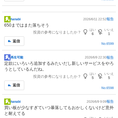
報告
hanabi
2026/6/11 22:52
掲
650まではまた落ちそう
示
はい
いいえ
投資の参考になりましたか？
板
6
1
記
返信
No.
6599
事
報告
再生可能
2026/6/9 22:30
掲
定款にいろいろ追加するみたいだし新しいサービスをやろ
示
うとしているんだね。
板
はい
いいえ
投資の参考になりましたか？
記
5
5
事
返信
No.
6598
報告
hanabi
2026/6/9 9:09
掲
買い板が少なすぎていつ暴落してもおかしくないけど意外
示
と耐えてる
板
はい
いいえ