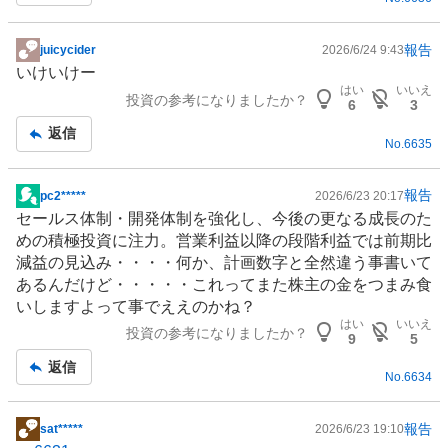
報告
juicycider
2026/6/24 9:43
掲
いけいけー
示
はい
いいえ
投資の参考になりましたか？
板
6
3
記
返信
No.
6635
事
報告
pc2*****
2026/6/23 20:17
掲
セールス体制・開発体制を強化し、今後の更なる成⻑のた
示
めの積極投資に注⼒。営業利益以降の段階利益では前期⽐
板
減益の⾒込み・・・・何か、計画数字と全然違う事書いて
記
あるんだけど・・・・・これってまた株主の金をつまみ食
事
いしますよって事でええのかね？
はい
いいえ
投資の参考になりましたか？
9
5
返信
No.
6634
報告
sat*****
2026/6/23 19:10
掲