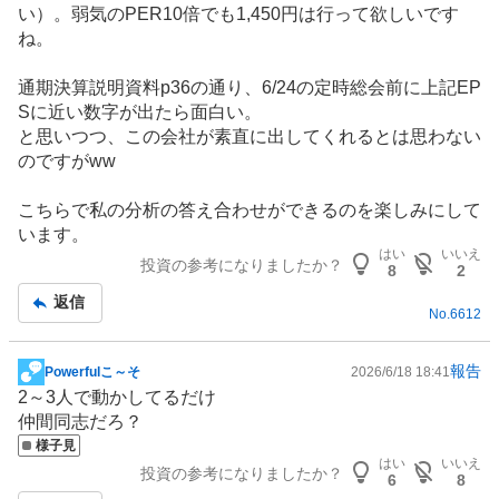
い）。弱気のPER10倍でも1,450円は行って欲しいです
記
ね。
事
通期決算説明資料p36の通り、6/24の定時総会前に上記EP
Sに近い数字が出たら面白い。
と思いつつ、この会社が素直に出してくれるとは思わない
のですがww
こちらで私の分析の答え合わせができるのを楽しみにして
います。
はい
いいえ
投資の参考になりましたか？
8
2
返信
No.
6612
報告
Powerfulこ～そ
2026/6/18 18:41
掲
2～3人で動かしてるだけ
示
仲間同志だろ？
板
様子見
記
はい
いいえ
投資の参考になりましたか？
事
6
8