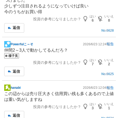
つけました
板
少しずつ注目されるようになっていけば良い
記
今のうちがお買い得
事
はい
いいえ
投資の参考になりましたか？
6
8
返信
No.
6628
報告
Powerfulこ～そ
2026/6/23 12:24
掲
仲間2～3人で動かしてるんだろ？
示
様子見
板
はい
いいえ
投資の参考になりましたか？
記
7
2
事
返信
No.
6625
報告
hanabi
2026/6/23 12:04
掲
この辺からは売り圧大きく信用買い残も多くあるので上値
示
は重い気がしますね
板
はい
いいえ
投資の参考になりましたか？
記
3
1
事
返信