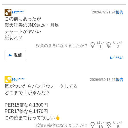
報告
sat*****
2026/7/2 21:24
掲
この前もあったが
示
楽天証券のJNX週足・月足
板
チャートがヤバい
記
紙切れ？
事
はい
いいえ
投資の参考になりましたか？
1
3
返信
No.
6648
報告
86c*****
2026/6/30 18:42
掲
気がついたらバンドウォークしてる
示
どこまで上がるんだ？
板
記
PER15倍なら1300円
事
PER17倍なら1470円
この位まで行って欲しい🖕
はい
いいえ
投資の参考になりましたか？
18
5