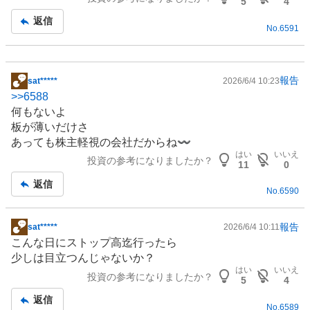
板
5
4
記
返信
No.
6591
事
報告
sat*****
2026/6/4 10:23
掲
>>
6588
示
何もないよ
板
板が薄いだけさ
記
あっても株主軽視の会社だからね〰️
事
はい
いいえ
投資の参考になりましたか？
11
0
返信
No.
6590
報告
sat*****
2026/6/4 10:11
掲
こんな日にストップ高迄行ったら
示
少しは目立つんじゃないか？
板
はい
いいえ
投資の参考になりましたか？
記
5
4
事
返信
No.
6589