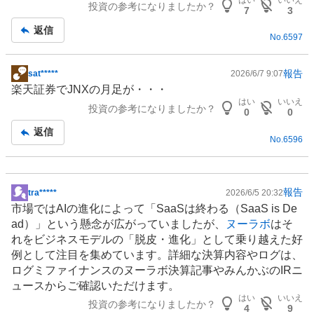
投資の参考になりましたか？
記
7
3
事
返信
No.
6597
報告
sat*****
2026/6/7 9:07
掲
楽天証券でJNXの月足が・・・
示
はい
いいえ
投資の参考になりましたか？
板
0
0
記
返信
No.
6596
事
報告
tra*****
2026/6/5 20:32
掲
市場ではAIの進化によって「
SaaS
は終わる（SaaS is De
示
ad）」という懸念が広がっていましたが、
ヌーラボ
はそ
板
れをビジネスモデルの「脱皮・進化」として乗り越えた好
記
例として注目を集めています。詳細な決算内容やログは、
事
ログミファイナンスのヌーラボ決算記事やみんかぶの⁠IRニ
ュースからご確認いただけます。
はい
いいえ
投資の参考になりましたか？
4
9