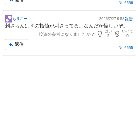
No.
6656
報告
もりこー
2026/7/27 9:58
掲
刺さらんはずの指値が刺さってる。なんだか怪しいぞ。
示
はい
いいえ
投資の参考になりましたか？
板
2
0
記
返信
No.
6655
事