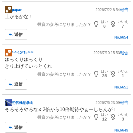
報告
papan
2026/7/22 8:54
掲
上がるかな！
示
はい
いいえ
投資の参考になりましたか？
板
8
7
記
返信
No.
6654
事
報告
****12*7e****
2026/7/10 15:53
掲
ゆっくりゆっくり
示
きり上げていっとくれ
板
はい
いいえ
投資の参考になりましたか？
記
25
1
事
返信
No.
6651
報告
初代極意拳山
2026/7/6 23:09
掲
そろそろやろな♬2倍から10倍期待やぁーしらんが！
示
はい
いいえ
投資の参考になりましたか？
板
12
3
記
返信
No.
6649
事