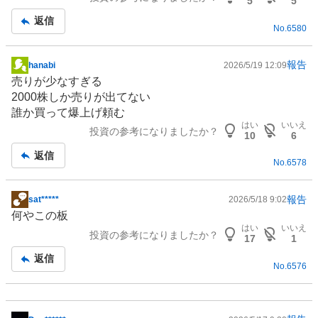
5
5
返信
No.
6580
報告
hanabi
2026/5/19 12:09
掲
売りが少なすぎる
示
2000株しか売りが出てない
板
誰か買って爆上げ頼む
記
はい
いいえ
投資の参考になりましたか？
事
10
6
返信
No.
6578
報告
sat*****
2026/5/18 9:02
掲
何やこの板
示
はい
いいえ
投資の参考になりましたか？
板
17
1
記
返信
No.
6576
事