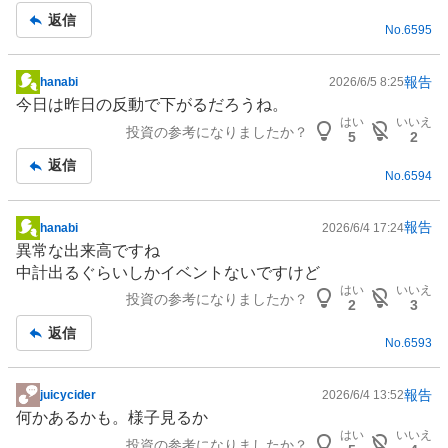
返信
No.
6595
報告
hanabi
2026/6/5 8:25
掲
今日は昨日の反動で下がるだろうね。
示
はい
いいえ
投資の参考になりましたか？
板
5
2
記
返信
No.
6594
事
報告
hanabi
2026/6/4 17:24
掲
異常な出来高ですね
示
中計出るぐらいしか
イベント
ないですけど
板
はい
いいえ
投資の参考になりましたか？
記
2
3
事
返信
No.
6593
報告
juicycider
2026/6/4 13:52
掲
何かあるかも。様子見るか
示
はい
いいえ
投資の参考になりましたか？