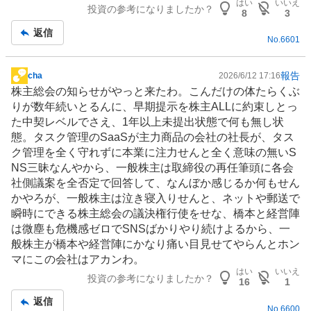
はい
いいえ
投資の参考になりましたか？
8
3
返信
No.
6601
報告
cha
2026/6/12 17:16
掲
株主総会の知らせがやっと来たわ。こんだけの体たらくぶ
示
りが数年続いとるんに、早期提示を株主ALLに約束しとっ
板
た中契レベルでさえ、1年以上未提出状態で何も無し状
記
態。タスク管理の
SaaS
が主力商品の会社の社長が、タス
事
ク管理を全く守れずに本業に注力せんと全く意味の無いS
NS三昧なんやから、一般株主は取締役の再任筆頭に各会
社側議案を全否定で回答して、なんぼか感じるか何もせん
かやろが、一般株主は泣き寝入りせんと、ネットや郵送で
瞬時にできる株主総会の議決権行使をせな、橋本と経営陣
は微塵も危機感ゼロで
SNS
ばかりやり続けよるから、一
般株主が橋本や経営陣にかなり痛い目見せてやらんとホン
マにこの会社はアカンわ。
はい
いいえ
投資の参考になりましたか？
16
1
返信
No.
6600