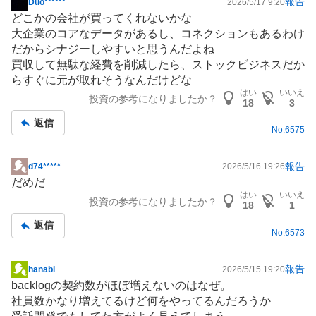
報告
Duo******
2026/5/17 9:20
掲
どこかの会社が買ってくれないかな
示
大企業のコアなデータがあるし、コネクションもあるわけ
板
だからシナジーしやすいと思うんだよね
記
買収して無駄な経費を削減したら、ストックビジネスだか
事
らすぐに元が取れそうなんだけどな
はい
いいえ
投資の参考になりましたか？
18
3
返信
No.
6575
報告
d74*****
2026/5/16 19:26
掲
だめだ
示
はい
いいえ
投資の参考になりましたか？
板
18
1
記
返信
No.
6573
事
報告
hanabi
2026/5/15 19:20
掲
backlogの契約数がほぼ増えないのはなぜ。
示
社員数かなり増えてるけど何をやってるんだろうか
板