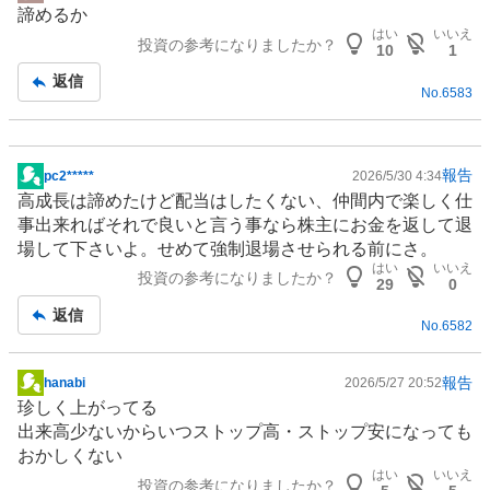
掲
諦めるか
示
はい
いいえ
投資の参考になりましたか？
板
10
1
記
返信
No.
6583
事
報告
pc2*****
2026/5/30 4:34
掲
高成長は諦めたけど配当はしたくない、仲間内で楽しく仕
示
事出来ればそれで良いと言う事なら株主にお金を返して退
板
場して下さいよ。せめて強制退場させられる前にさ。
記
はい
いいえ
投資の参考になりましたか？
事
29
0
返信
No.
6582
報告
hanabi
2026/5/27 20:52
掲
珍しく上がってる
示
出来高少ないからいつストップ高・ストップ安になっても
板
おかしくない
記
はい
いいえ
投資の参考になりましたか？
事