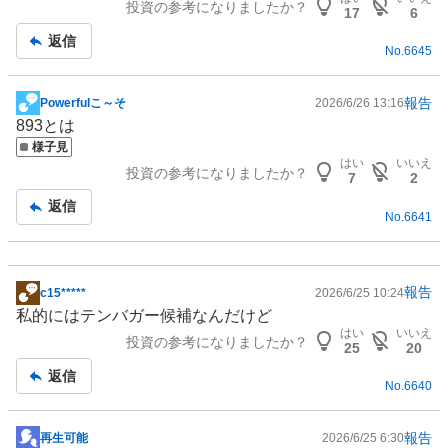
投資の参考になりましたか？
17
6
返信
No.
6645
報告
Powerfulこ～そ
2026/6/26 13:16
掲
893とは
示
様子見
板
はい
いいえ
投資の参考になりましたか？
記
7
2
事
返信
No.
6641
報告
c15*****
2026/6/25 10:24
掲
私的にはテンバガー候補なんだけど
示
はい
いいえ
投資の参考になりましたか？
板
25
20
記
返信
No.
6640
事
報告
再生可能
2026/6/25 6:30
掲