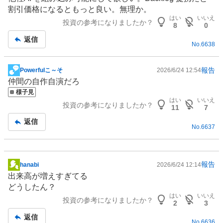
記
割引価格になるともっと良い。無理か。
事
はい
いいえ
投資の参考になりましたか？
8
0
返信
No.
6638
報告
Powerfulこ～そ
2026/6/24 12:54
掲
仲間の自作自演だろ
示
様子見
板
はい
いいえ
投資の参考になりましたか？
記
11
7
事
返信
No.
6637
報告
hanabi
2026/6/24 12:14
掲
出来高が増えすぎてる
示
どうしたん？
板
はい
いいえ
投資の参考になりましたか？
記
2
3
事
返信
No.
6636