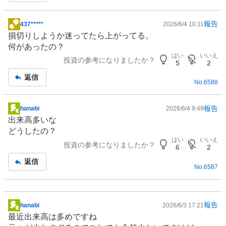
報告
437*****
2026/6/4 10:11
掲
損切りしようか迷ってたら上がってる。
示
何があったの？
板
はい
いいえ
投資の参考になりましたか？
記
5
2
事
返信
No.
6588
報告
hanabi
2026/6/4 9:49
掲
出来高多いな
示
どうしたの？
板
はい
いいえ
投資の参考になりましたか？
記
6
2
事
返信
No.
6587
報告
hanabi
2026/6/3 17:21
掲
最近出来高は多めですね
示