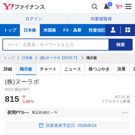
i
ログイン
ID新規取得
主
トップ
日本株
米国株
FX・為替
投資信託
ニュース
な
サ
銘
検索
ー
柄
ビ
を
トップ
日本株
(株)ヌーラボ【5033.T】
掲示板
ス
検
索
詳細
掲示板
チャート
ニュース
株つぶやき
決算
(株)ヌーラボ
5033
東証GRT
815
-9
8/7 15:30
リアルタイム株価
-1.09
%
---
夜間PTS
東証終値比
---
%
--:--
決算発表予定日
2026/8/14