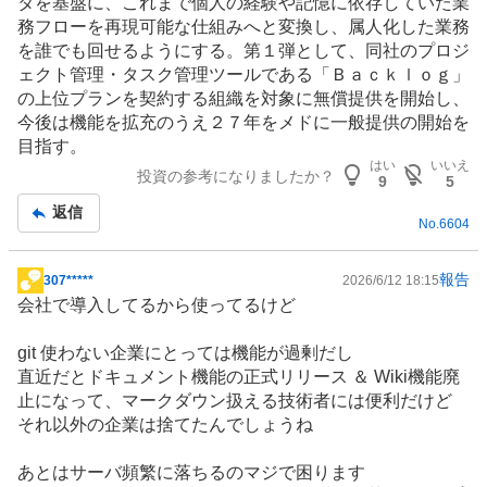
タを基盤に、これまで個人の経験や記憶に依存していた業
務フローを再現可能な仕組みへと変換し、属人化した業務
を誰でも回せるようにする。第１弾として、同社のプロジ
ェクト管理・タスク管理ツールである「Ｂａｃｋｌｏｇ」
の上位プランを契約する組織を対象に無償提供を開始し、
今後は機能を拡充のうえ２７年をメドに一般提供の開始を
目指す。
はい
いいえ
投資の参考になりましたか？
9
5
返信
No.
6604
報告
307*****
2026/6/12 18:15
掲
会社で導入してるから使ってるけど
示
板
git 使わない企業にとっては機能が過剰だし
記
直近だとドキュメント機能の正式リリース ＆ Wiki機能廃
事
止になって、マークダウン扱える技術者には便利だけど
それ以外の企業は捨てたんでしょうね
あとはサーバ頻繁に落ちるのマジで困ります