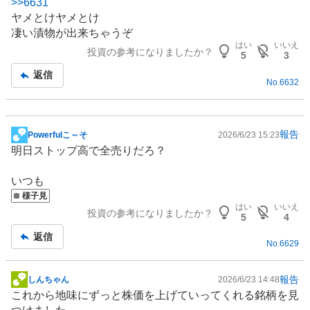
>>
6631
示
ヤメとけヤメとけ
板
凄い
漬物
が出来ちゃうぞ
記
はい
いいえ
投資の参考になりましたか？
事
5
3
返信
No.
6632
報告
Powerfulこ～そ
2026/6/23 15:23
掲
明日ストップ高で全売りだろ？
示
板
いつも
記
様子見
事
はい
いいえ
投資の参考になりましたか？
5
4
返信
No.
6629
報告
しんちゃん
2026/6/23 14:48
掲
これから地味にずっと株価を上げていってくれる銘柄を見
示