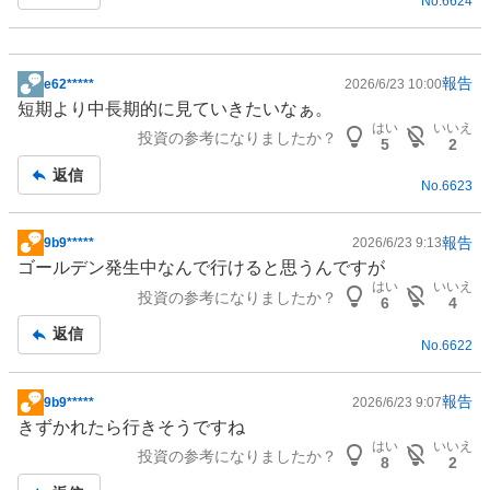
No.
6624
報告
e62*****
2026/6/23 10:00
掲
短期より中長期的に見ていきたいなぁ。
示
はい
いいえ
投資の参考になりましたか？
板
5
2
記
返信
No.
6623
事
報告
9b9*****
2026/6/23 9:13
掲
ゴールデン発生中なんで行けると思うんですが
示
はい
いいえ
投資の参考になりましたか？
板
6
4
記
返信
No.
6622
事
報告
9b9*****
2026/6/23 9:07
掲
きずかれたら行きそうですね
示
はい
いいえ
投資の参考になりましたか？
板
8
2
記