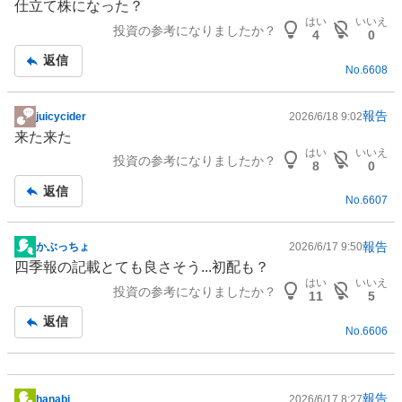
仕立て株になった？
示
はい
いいえ
投資の参考になりましたか？
板
4
0
記
返信
No.
6608
事
報告
juicycider
2026/6/18 9:02
掲
来た来た
示
はい
いいえ
投資の参考になりましたか？
板
8
0
記
返信
No.
6607
事
報告
かぶっちょ
2026/6/17 9:50
掲
四季報の記載とても良さそう...初配も？
示
はい
いいえ
投資の参考になりましたか？
板
11
5
記
返信
No.
6606
事
報告
hanabi
2026/6/17 8:27