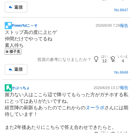
返信
No.
6647
報告
Powerfulこ～そ
2026/6/30 7:29
掲
ストップ高の度に上ヒゲ
示
仲間だけでやってるね
板
素人待ち
記
様子見
事
はい
いいえ
投資の参考になりましたか？
12
4
返信
No.
6646
報告
かぶっちょ
2026/6/29 13:17
掲
握力ない人はここら辺で降りてもらった方がガチホする私
示
にとってはありがたいですね。
板
経営陣の刷新もあったのでこれからの
ヌーラボ
さんには期
記
待しています！
事
また2年後あたりにこちらで答え合わせできたらと。
はい
いいえ