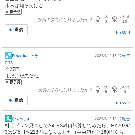
示
未来は知らんけど
板
様子見
記
はい
いいえ
投資の参考になりましたか？
事
9
15
返信
No.
6614
報告
Powerfulこ～そ
2026/6/19 13:07
掲
eps
示
今27円
板
まだまだ先だね
記
様子見
事
はい
いいえ
投資の参考になりましたか？
5
5
返信
No.
6613
報告
かぶっちょ
2026/6/19 12:46
掲
料金プラン見直しでのEPS独自試算してみたら、FY2029/
示
3は145円〜218円になりました（中央値だと180円くら
板