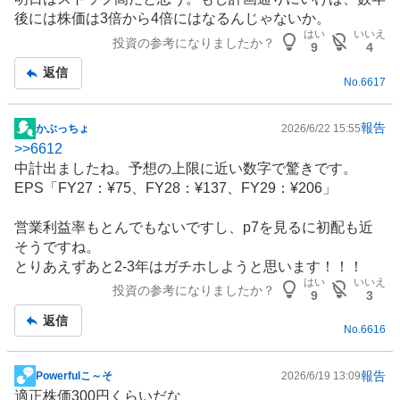
示
後には株価は3倍から4倍にはなるんじゃないか。
板
はい
いいえ
投資の参考になりましたか？
記
9
4
事
返信
No.
6617
報告
かぶっちょ
2026/6/22 15:55
掲
>>
6612
示
中計出ましたね。予想の上限に近い数字で驚きです。
板
EPS「FY27：¥75、FY28：¥137、FY29：¥206」
記
事
営業利益率もとんでもないですし、p7を見るに初配も近
そうですね。
とりあえずあと2-3年はガチホしようと思います！！！
はい
いいえ
投資の参考になりましたか？
9
3
返信
No.
6616
報告
Powerfulこ～そ
2026/6/19 13:09
掲
適正株価300円くらいだな