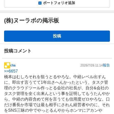
ポートフォリオ追加
(株)ヌーラボの掲示板
掲
投稿
示
板
投稿コメント
報告
cha
2026/7/28 11:14
掲
>>
6657
示
橋本はむしろそれを狙うとるやろな。中経レベル出すん
板
に、即出す言うてて1年出さへんかったという、タスク管
記
理のクラウドツール作っとる会社の社長が、自分&会社の
事
タスク管理を全く出来んという事を証明してもうたんやか
ら、中経の内容含めて何を言うても信用度ゼロやろな。口
だけ番長か市場では最も相手にされん経営者やのに、それ
をSNS三昧の中でやっとるんやからホンマにアカンや