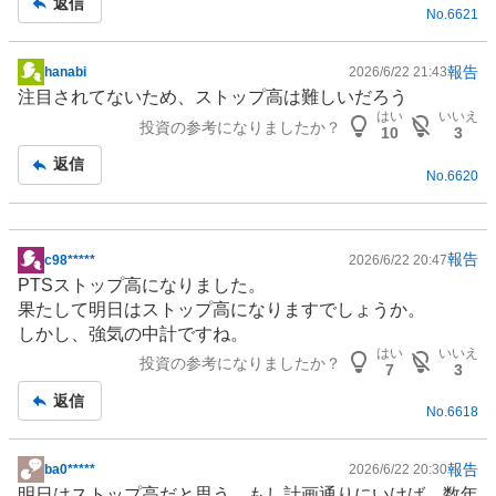
返信
No.
6621
事
報告
hanabi
2026/6/22 21:43
掲
注目されてないため、ストップ高は難しいだろう
示
はい
いいえ
投資の参考になりましたか？
板
10
3
記
返信
No.
6620
事
報告
c98*****
2026/6/22 20:47
掲
PTSストップ高になりました。
示
果たして明日はストップ高になりますでしょうか。
板
しかし、強気の中計ですね。
記
はい
いいえ
投資の参考になりましたか？
事
7
3
返信
No.
6618
報告
ba0*****
2026/6/22 20:30
掲
明日はストップ高だと思う。もし計画通りにいけば、数年