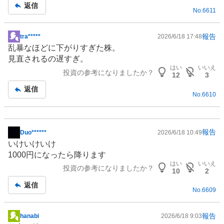
返信
No.
6611
報告
tra*****
2026/6/18 17:48
掲
乱暴なほどに下がりすぎた株。
示
見直されるの遅すぎ。
板
はい
いいえ
投資の参考になりましたか？
記
12
3
事
返信
No.
6610
報告
Duo******
2026/6/18 10:49
掲
いけいけいけ
示
1000円になったら降ります
板
はい
いいえ
投資の参考になりましたか？
記
10
2
事
返信
No.
6609
報告
hanabi
2026/6/18 9:03
掲