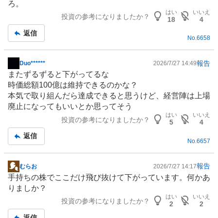
ろ。
はい
いいえ
投資の参考になりましたか？
18
4
返信
No.
6658
報告
Duo******
2026/7/27 14:49
掲
またずるずると下がってるな
示
時価総額100億は維持できるのかな？
板
本気で取り組んだら達成できると思うけど、経営陣は上場
記
廃止になってもいいとか思ってそう
事
はい
いいえ
投資の参考になりましたか？
5
4
返信
No.
6657
報告
むらお
2026/7/27 14:17
掲
手持ちの株でここだけ飛び抜けて下がっています。何かあ
示
りましか？
板
はい
いいえ
投資の参考になりましたか？
記
2
2
事
返信