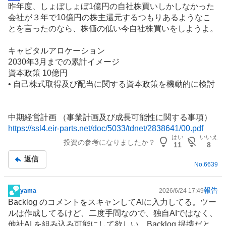
昨年度、しょぼしょぼ1億円の自社株買いしかしなかった
示
会社が３年で10億円の株主還元するつもりあるようなこ
板
とを言ったのなら、株価の低い今自社株買いをしようよ。
記
事
キャピタルアロケーション
2030年3⽉までの累計イメージ
資本政策 10億円
• ⾃⼰株式取得及び配当に関する資本政策を機動的に検討
中期経営計画 （事業計画及び成⻑可能性に関する事項）
https://ssl4.eir-parts.net/doc/5033/tdnet/2838641/00.pdf
はい
いいえ
投資の参考になりましたか？
11
8
返信
No.
6639
報告
yama
2026/6/24 17:49
掲
Backlog のコメントをスキャンしてAIに入力してる。ツー
示
ルは作成してるけど、二度手間なので、独自AIではなく、
板
他社AI を組み込み可能にして欲しい。Backlog 提携だと