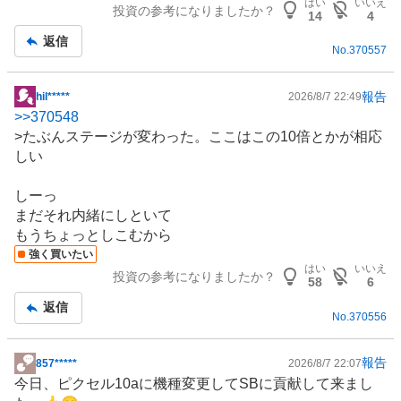
はい
いいえ
投資の参考になりましたか？
記
14
4
事
返信
No.
370557
報告
hil*****
2026/8/7 22:49
掲
>>
370548
示
>たぶんステージが変わった。ここはこの10倍とかが相応
板
しい
記
事
しーっ
まだそれ内緒にしといて
もうちょっとしこむから
強く買いたい
はい
いいえ
投資の参考になりましたか？
58
6
返信
No.
370556
報告
857*****
2026/8/7 22:07
掲
今日、ピクセル10aに機種変更してSBに貢献して来まし
示