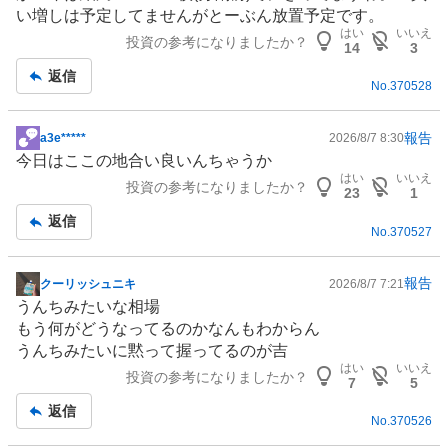
い増しは予定してませんがとーぶん放置予定です。
はい
いいえ
投資の参考になりましたか？
14
3
返信
No.
370528
報告
a3e*****
2026/8/7 8:30
掲
今日はここの地合い良いんちゃうか
示
はい
いいえ
投資の参考になりましたか？
板
23
1
記
返信
No.
370527
事
報告
クーリッシュニキ
2026/8/7 7:21
掲
うんちみたいな相場
示
もう何がどうなってるのかなんもわからん
板
うんちみたいに黙って握ってるのが吉
記
はい
いいえ
投資の参考になりましたか？
事
7
5
返信
No.
370526