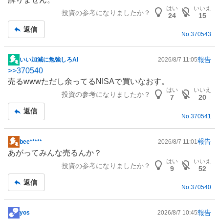
はい
いいえ
投資の参考になりましたか？
24
15
返信
No.
370543
報告
いい加減に勉強しろAI
2026/8/7 11:05
掲
>>
370540
示
売るwwwただし余ってる
NISA
で買いなおす。
板
はい
いいえ
投資の参考になりましたか？
記
7
20
事
返信
No.
370541
報告
bee*****
2026/8/7 11:01
掲
あがってみんな売るんか？
示
はい
いいえ
投資の参考になりましたか？
板
9
52
記
返信
No.
370540
事
報告
yos
2026/8/7 10:45
掲