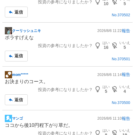
投資の参考になりましたか？
板
10
5
記
返信
No.
370502
事
報告
クーリッシュニキ
2026/8/6 11:22
掲
ボラすげえな
示
はい
いいえ
投資の参考になりましたか？
板
16
5
記
返信
No.
370501
事
報告
mom*****
2026/8/6 11:14
掲
お決まりのコース。
示
はい
いいえ
投資の参考になりましたか？
板
5
4
記
返信
No.
370500
事
報告
マンゴ
2026/8/6 11:10
掲
ココから後10円程下がり草だ。
示
はい
いいえ
投資の参考になりましたか？
板