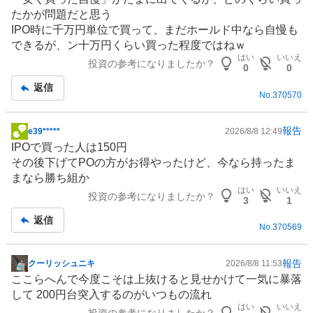
示
強
たかが問題だと思う
板
く
IPO時に千万円単位で買って、まだホールド中なら自慢も
記
売
できるが、ン十万円くらい買った程度ではねｗ
事
り
はい
いいえ
投資の参考になりましたか？
0
0
た
い
返信
No.
370570
0
%
報告
e39*****
2026/8/8 12:49
掲
IPOで買った人は150円
示
その後下げてPOの方がお得やったけど、今なら持ったま
板
まなら勝ち組か
記
はい
いいえ
投資の参考になりましたか？
事
3
1
返信
No.
370569
報告
クーリッシュニキ
2026/8/8 11:53
掲
ここらへんで今度こそは上抜けると見せかけて一気に暴落
示
して 200円台突入するのがいつもの流れ
板
はい
いいえ