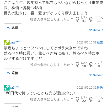
ここは半年、数年持って配当もらいながらじっくり事業成
長、株価上昇待つ銘柄
目先の動きに一喜一憂せずゆっくり構えましょう
はい
いいえ
投資の参考になりましたか？
41
11
返信
No.
370497
報告
caq*****
2026/8/6 10:39
掲
最近ちょっとソフバンにしてはボラ大きめですね
示
然るべき時に買い、然るべき時に売り、然るべき時にホー
板
ルドするだけですけど
記
はい
いいえ
投資の参考になりましたか？
事
18
0
返信
No.
370496
報告
aa7*****
2026/8/6 10:36
掲
180円代で持っているから売る理由がない
示
はい
いいえ
投資の参考になりましたか？
板
22
3
記