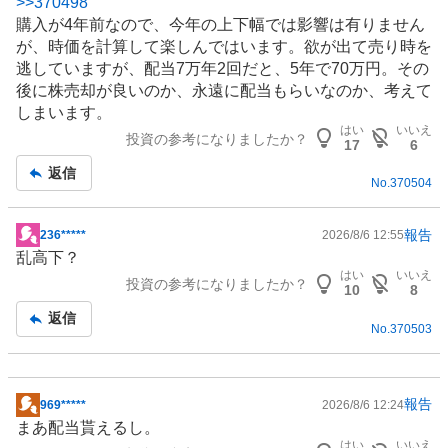
>>
370498
示
購入が4年前なので、今年の上下幅では影響は有りません
板
が、時価を計算して楽しんではいます。欲が出て売り時を
記
逃していますが、配当7万年2回だと、5年で70万円。その
事
後に株売却が良いのか、永遠に配当もらいなのか、考えて
しまいます。
はい
いいえ
投資の参考になりましたか？
17
6
返信
No.
370504
報告
236*****
2026/8/6 12:55
掲
乱高下？
示
はい
いいえ
投資の参考になりましたか？
板
10
8
記
返信
No.
370503
事
報告
969*****
2026/8/6 12:24
掲
まあ配当貰えるし。
示
はい
いいえ