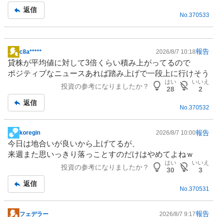
返信
No.
370533
報告
c8a*****
2026/8/7 10:18
掲
貸株が平均値に対して3倍くらい積み上がってるので
示
ポジティブなニュースあれば踏み上げで一段上に行けそう
板
はい
いいえ
投資の参考になりましたか？
記
28
2
事
返信
No.
370532
報告
koregin
2026/8/7 10:00
掲
今日は地合いが良いから上げてるが、
示
来週また思いっきり落っことすのだけはやめてよねｗ
板
はい
いいえ
投資の参考になりましたか？
記
30
3
事
返信
No.
370531
報告
フェデラー
2026/8/7 9:17