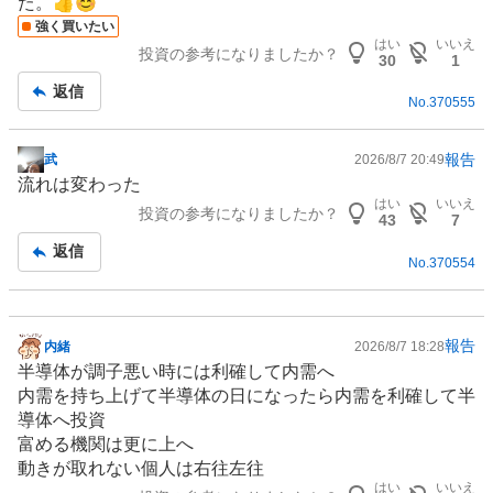
た。👍😊
板
強く買いたい
記
はい
いいえ
投資の参考になりましたか？
事
30
1
返信
No.
370555
報告
武
2026/8/7 20:49
掲
流れは変わった
示
はい
いいえ
投資の参考になりましたか？
板
43
7
記
返信
No.
370554
事
報告
内緒
2026/8/7 18:28
掲
半導体
が調子悪い時には利確して内需へ
示
内需を持ち上げて半導体の日になったら内需を利確して半
板
導体へ投資
記
富める機関は更に上へ
事
動きが取れない個人は右往左往
はい
いいえ