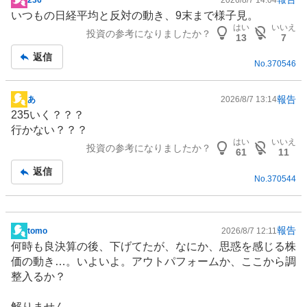
掲
いつもの日経平均と反対の動き、9末まで様子見。
示
はい
いいえ
投資の参考になりましたか？
板
13
7
記
返信
No.
370546
事
報告
あ
2026/8/7 13:14
掲
235いく？？？
示
行かない？？？
板
はい
いいえ
投資の参考になりましたか？
記
61
11
事
返信
No.
370544
報告
tomo
2026/8/7 12:11
掲
何時も良決算の後、下げてたが、なにか、思惑を感じる株
示
価の動き…。いよいよ。アウトパフォームか、ここから調
板
整入るか？
記
事
解りません。