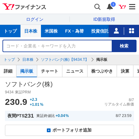
i
ログイン
ID新規取得
主
トップ
日本株
米国株
FX・為替
投資信託
ニュース
な
サ
銘
検索
ー
柄
ビ
を
トップ
日本株
ソフトバンク(株)【9434.T】
掲示板
ス
検
索
詳細
掲示板
チャート
ニュース
株つぶやき
決算
ソフトバンク(株)
9434
東証PRM
230.9
+2.3
8/7
リアルタイム株価
+1.01
%
231
夜間PTS
東証終値比
+0.04
%
8/7 23:59
ポートフォリオ追加