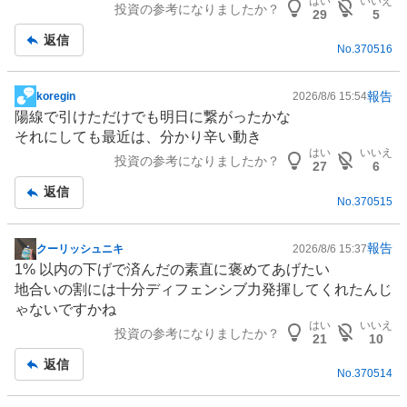
はい
いいえ
投資の参考になりましたか？
事
29
5
返信
No.
370516
報告
koregin
2026/8/6 15:54
掲
陽線で引けただけでも明日に繋がったかな
示
それにしても最近は、分かり辛い動き
板
はい
いいえ
投資の参考になりましたか？
記
27
6
事
返信
No.
370515
報告
クーリッシュニキ
2026/8/6 15:37
掲
1% 以内の下げで済んだの素直に褒めてあげたい
示
地合いの割には十分
ディフェンシブ
力発揮してくれたんじ
板
ゃないですかね
記
はい
いいえ
投資の参考になりましたか？
事
21
10
返信
No.
370514