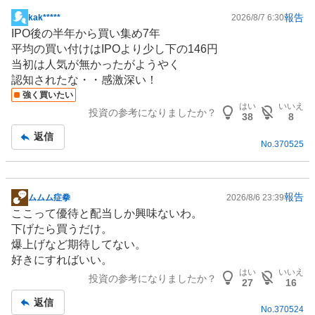
報告
kak*****
2026/8/7 6:30
掲
IPO後の半年から買い集め7年
示
平均の買い付けはIPOより少し下の146円
板
当初は人気が無かったがようやく
記
認知されたな・・感激深い！
事
強く買いたい
はい
いいえ
投資の参考になりましたか？
38
8
返信
No.
370525
報告
ムムム症拳
2026/8/6 23:39
掲
ここって優待と配当しか興味ないわ。
示
下げたら買うだけ。
板
爆上げなど期待してない。
記
好きにすればいい。
事
はい
いいえ
投資の参考になりましたか？
27
16
返信
No.
370524