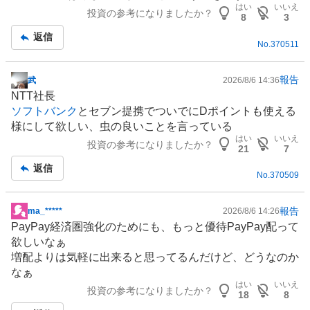
記
はい
いいえ
投資の参考になりましたか？
事
8
3
返信
No.
370511
報告
武
2026/8/6 14:36
掲
NTT社長
示
ソフトバンク
とセブン提携でついでにDポイントも使える
板
様にして欲しい、虫の良いことを言っている
記
はい
いいえ
投資の参考になりましたか？
事
21
7
返信
No.
370509
報告
ma_*****
2026/8/6 14:26
掲
PayPay経済圏強化のためにも、もっと優待PayPay配って
示
欲しいなぁ
板
増配よりは気軽に出来ると思ってるんだけど、どうなのか
記
なぁ
事
はい
いいえ
投資の参考になりましたか？
18
8