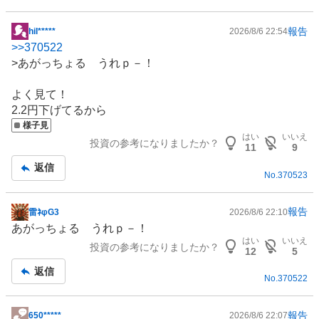
報告
hil*****
2026/8/6 22:54
掲
>>
370522
示
>あがっちょる うれｐ－！
板
記
よく見て！
事
2.2円下げてるから
様子見
はい
いいえ
投資の参考になりましたか？
11
9
返信
No.
370523
報告
雷ﾈφG3
2026/8/6 22:10
掲
あがっちょる うれｐ－！
示
はい
いいえ
投資の参考になりましたか？
板
12
5
記
返信
No.
370522
事
報告
650*****
2026/8/6 22:07