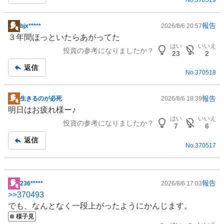
事
報告
bjx*****
2026/8/6 20:57
掲
３年間ほっといたらあがってた
示
はい
いいえ
投資の参考になりましたか？
板
23
2
記
返信
No.
370518
事
報告
生きるのが必死
2026/8/6 18:39
掲
明日はお疲れ様ー♪
示
はい
いいえ
投資の参考になりましたか？
板
7
6
記
返信
No.
370517
事
報告
236*****
2026/8/6 17:03
掲
>>
370493
示
でも、なんとなく一段上がったようにかんじます。
板
様子見
記