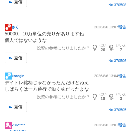
返信
No.
370508
報告
さく
2026/8/6 13:07
掲
50000、10万単位の売りがありますね
示
個人ではないような
板
はい
いいえ
投資の参考になりましたか？
記
26
7
事
返信
No.
370506
報告
koregin
2026/8/6 13:04
掲
デイトレ銘柄じゃなかったんだけどねえ
示
しばらくは一方通行で動く株だったよな
板
はい
いいえ
投資の参考になりましたか？
記
18
3
事
返信
No.
370505
報告
236*****
2026/8/6 13:01
掲