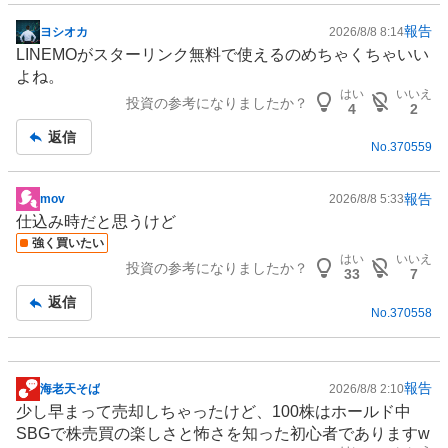
報告
ヨシオカ
2026/8/8 8:14
掲
LINEMOがスターリンク無料で使えるのめちゃくちゃいい
示
よね。
板
はい
いいえ
投資の参考になりましたか？
記
4
2
事
返信
No.
370559
報告
mov
2026/8/8 5:33
掲
仕込み時だと思うけど
示
強く買いたい
板
はい
いいえ
投資の参考になりましたか？
記
33
7
事
返信
No.
370558
報告
海老天そば
2026/8/8 2:10
掲
少し早まって売却しちゃったけど、100株はホールド中
示
SBGで株売買の楽しさと怖さを知った初心者でありますw
板