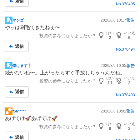
返信
No.
370495
事
報告
マンゴ
2026/8/6 10:17
掲
やっぱ刷毛てきたねぇ〜
示
はい
いいえ
投資の参考になりましたか？
板
2
6
記
返信
No.
370494
事
報告
儲けます❗️
2026/8/6 10:05
掲
続かないね〜。上がったらすぐ手放しちゃうんだね。
示
はい
いいえ
投資の参考になりましたか？
板
11
2
記
返信
No.
370493
事
報告
f56*****
2026/8/6 10:02
掲
あげてけ🚀あげてけ🚀
示
はい
いいえ
投資の参考になりましたか？
板
9
3
記
返信