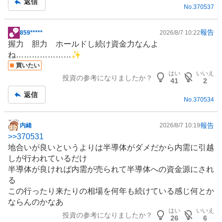
返信
No.
370537
報告
859*****
2026/8/7 10:22
掲
握力 胆力 ホールドし続け資金力なんよ
示
ね…………………✨️
板
買いたい
記
はい
いいえ
投資の参考になりましたか？
事
41
2
返信
No.
370534
報告
内緒
2026/8/7 10:19
掲
>>
370531
示
地合いが良いというよりは
半導体
がダメだから内需に引越
板
しが行われているだけ
記
半導体が良ければ内需が売られて半導体への資金源にされ
事
る
この行ったり来たりの相場を何年も続けている感じ何とか
ならんのかなあ
はい
いいえ
投資の参考になりましたか？
26
6