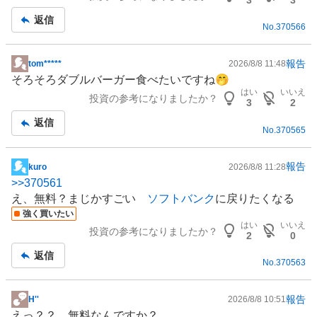
事
返信
No.
370566
報告
tom*****
2026/8/8 11:48
掲
そろそろダブルバーガー食べたいですね🤭
示
はい
いいえ
投資の参考になりましたか？
板
3
2
記
返信
No.
370565
事
報告
kuro
2026/8/8 11:28
掲
>>
370561
示
え、無料？まじかすごい
ソフトバンク
に戻りたくなる
板
強く買いたい
記
はい
いいえ
投資の参考になりましたか？
事
2
0
返信
No.
370563
報告
H''
2026/8/8 10:51
掲
えっ？？ 無料なんですか？