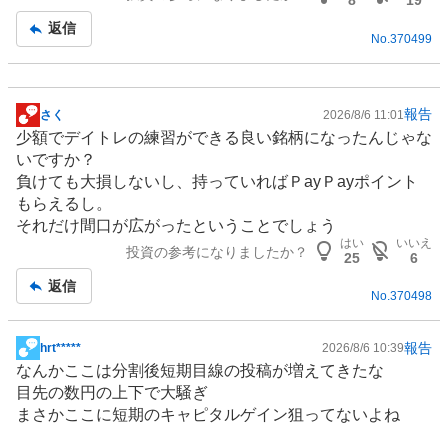
8
19
記
返信
No.
370499
事
報告
さく
2026/8/6 11:01
掲
少額でデイトレの練習ができる良い銘柄になったんじゃな
示
いですか？
板
負けても大損しないし、持っていればＰayＰayポイント
記
もらえるし。
事
それだけ間口が広がったということでしょう
はい
いいえ
投資の参考になりましたか？
25
6
返信
No.
370498
報告
hrt*****
2026/8/6 10:39
掲
なんかここは分割後短期目線の投稿が増えてきたな
示
目先の数円の上下で大騒ぎ
板
まさかここに短期のキャピタルゲイン狙ってないよね
記
事