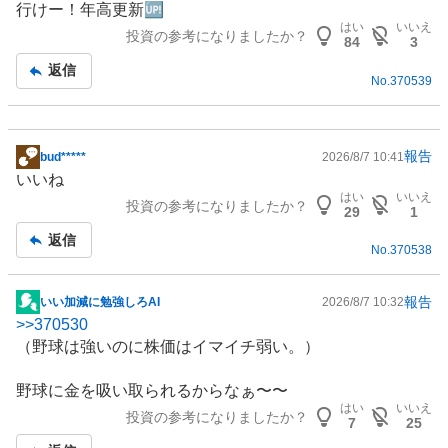
行けー！年高更新🆙
示
はい
いいえ
投資の参考になりましたか？
板
84
3
記
返信
No.
370539
事
報告
bud*****
2026/8/7 10:41
掲
いいね
示
はい
いいえ
投資の参考になりましたか？
板
29
1
記
返信
No.
370538
事
報告
いい加減に勉強しろAI
2026/8/7 10:32
掲
>>
370530
示
（野球は強いのに株価はイマイチ弱い。）
板
記
野球に金を吸い取られるからなぁ〜〜
事
はい
いいえ
投資の参考になりましたか？
7
25