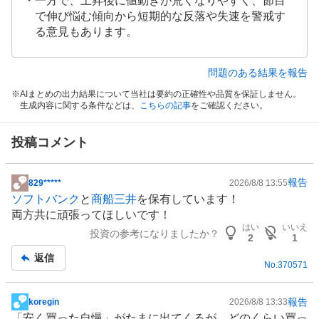
一方で、上昇後に値動きが荒くなりやすく、節目
た
で伸び悩む傾向から短期的な反落や失速を警戒す
い
る意見もあります。
1
6
問題のある結果を報告
%
、
AIまとめの出力結果について当社は要約の正確性や品質を保証しません。
生成内容に関する条件などは、
こちらの記事
をご確認ください。
様
子
見
投稿コメント
1
6
報告
829*****
2026/8/8 13:55
%
掲
ソフトバンク
と
商船三井
を保有しています！
、
示
両方共に頑張ってほしいです！
売
板
はい
いいえ
り
投資の参考になりましたか？
記
2
1
た
事
返信
い
No.
370571
4
%
報告
koregin
2026/8/8 13:33
掲
、
「安く買った自慢」がたまに出てくるが、どのくらい買っ