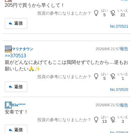
掲
205円で買うから早くして！
示
はい
いいえ
投資の参考になりましたか？
板
5
21
記
返信
No.
370521
事
報告
マリナタウン
2026/8/6 21:57
掲
>>
370513
示
親がどんなにあげてもここは我関せずでしたから…逆もお
板
願いしたい🙏✨
記
はい
いいえ
投資の参考になりましたか？
事
5
1
返信
No.
370520
報告
93a*****
2026/8/6 21:52
掲
安泰です！
示
はい
いいえ
投資の参考になりましたか？
板
13
3
記
返信
No.
370519