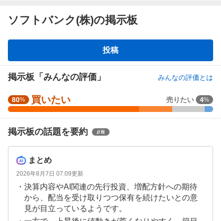
ソフトバンク(株)の掲示板
掲
投稿
示
板
掲示板「みんなの評価」
みんなの評価とは
買いたい
強
80
売りたい
4
%
%
く
買
掲示板の話題を要約
い
た
い
まとめ
6
2026年8月7日 07:09
更新
4
決算内容やAI関連の先行投資、増配方針への期待
%
から、配当を受け取りつつ保有を続けたいとの意
、
見が目立っているようです。
買
い