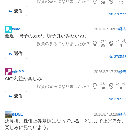
投資の参考になりましたか？
28
12
返信
No.
370553
報告
tomo
2026/8/7 18:02
掲
最近、息子の方が、調子良いみたいね。
示
はい
いいえ
投資の参考になりましたか？
板
35
4
記
返信
No.
370552
事
報告
mir*****
2026/8/7 17:33
掲
AIの利益が楽しみ
示
はい
いいえ
投資の参考になりましたか？
板
38
4
記
返信
No.
370551
事
報告
RIDGE
2026/8/7 16:29
掲
決算後、株価上昇基調になっている。どこまで上げるか、
示
楽しみに見ていよう。
板