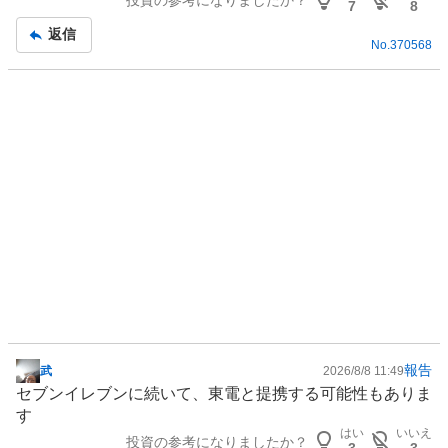
投資の参考になりましたか？
記
7
8
事
返信
No.
370568
報告
武
2026/8/8 11:49
掲
セブンイレブンに続いて、東電と提携する可能性もありま
示
す
板
はい
いいえ
投資の参考になりましたか？
記
3
3