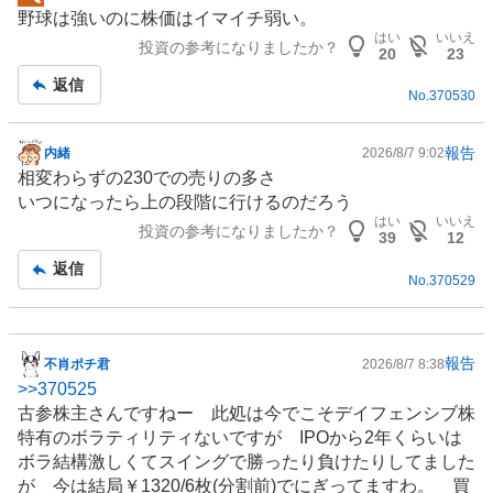
掲
野球は強いのに株価はイマイチ弱い。
示
はい
いいえ
投資の参考になりましたか？
板
20
23
記
返信
No.
370530
事
報告
内緒
2026/8/7 9:02
掲
相変わらずの230での売りの多さ
示
いつになったら上の段階に行けるのだろう
板
はい
いいえ
投資の参考になりましたか？
記
39
12
事
返信
No.
370529
報告
不肖ポチ君
2026/8/7 8:38
掲
>>
370525
示
古参株主さんですねー 此処は今でこそデイフェンシブ株
板
特有のボラティリティないですが IPOから2年くらいは
記
ボラ結構激しくてスイングで勝ったり負けたりしてました
事
が 今は結局￥1320/6枚(分割前)でにぎってますわ。 買