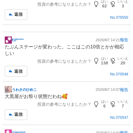
はい
いいえ
投資の参考になりましたか？
記
62
3
事
返信
No.
370550
報告
f1f*****
2026/8/7 14:21
掲
たぶんステージが変わった。ここはこの10倍とかが相応
示
しい
板
はい
いいえ
投資の参考になりましたか？
記
138
20
事
返信
No.
370548
報告
うわさのひめこ
2026/8/7 14:07
掲
大黒屋がお祭り状態だわね🥰
示
はい
いいえ
投資の参考になりましたか？
板
6
7
記
返信
No.
370547
事
報告
236*****
2026/8/7 14:04