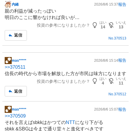
報告
内緒
2026/8/6 15:37
掲
親の利益が減ったっぽい
示
明日のここに響かなければ良いが…
板
はい
いいえ
投資の参考になりましたか？
記
14
13
事
返信
No.
370513
報告
mas*****
2026/8/6 15:14
掲
>>
370511
示
信長の時代から市場を解放した方が市民は味方になります
板
はい
いいえ
投資の参考になりましたか？
記
4
11
事
返信
No.
370512
報告
mas*****
2026/8/6 15:07
掲
>>
370509
示
それを言えばsbkkはかつての
NTT
になり下がる
板
sbkk &SBGは今まで通り堂々と進化すべきです