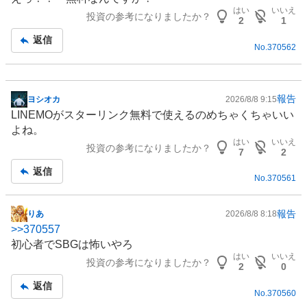
示
はい
いいえ
投資の参考になりましたか？
板
2
1
記
返信
No.
370562
事
報告
ヨシオカ
2026/8/8 9:15
掲
LINEMOがスターリンク無料で使えるのめちゃくちゃいい
示
よね。
板
はい
いいえ
投資の参考になりましたか？
記
7
2
事
返信
No.
370561
報告
りあ
2026/8/8 8:18
掲
>>
370557
示
初心者でSBGは怖いやろ
板
はい
いいえ
投資の参考になりましたか？
記
2
0
事
返信
No.
370560