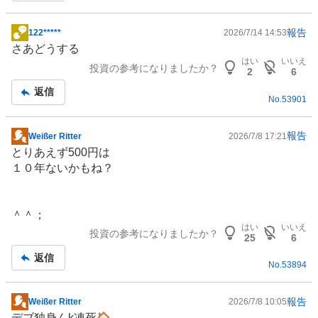
報告
122*****
2026/7/14 14:53
掲
さあどうする
示
はい
いいえ
投資の参考になりましたか？
板
2
6
記
返信
No.
53901
事
報告
Weißer Ritter
2026/7/8 17:21
掲
とりあえず500円は
示
１０年ないかもね？
板
記
事
＾＾；
はい
いいえ
投資の参考になりましたか？
25
6
返信
No.
53894
報告
Weißer Ritter
2026/7/8 10:05
掲
デブ独身んk凍死🏠