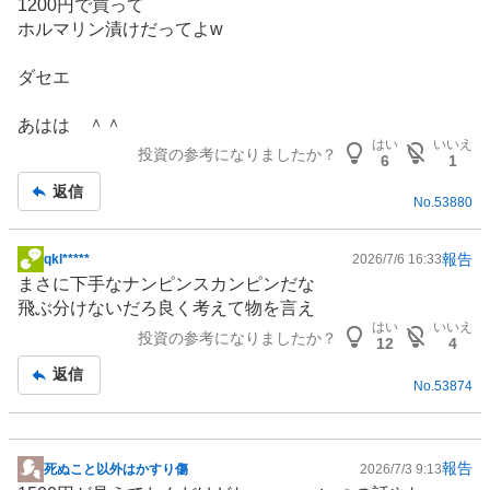
1200円で買って
板
ホルマリン漬けだってよw
記
事
ダセエ
あはは ＾＾
はい
いいえ
投資の参考になりましたか？
6
1
返信
No.
53880
報告
qkl*****
2026/7/6 16:33
掲
まさに下手なナンピンスカンピンだな
示
飛ぶ分けないだろ良く考えて物を言え
板
はい
いいえ
投資の参考になりましたか？
記
12
4
事
返信
No.
53874
報告
死ぬこと以外はかすり傷
2026/7/3 9:13
掲