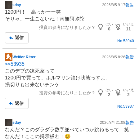
報告
sday
2026/8/5 9:17
掲
1200円！ 高っかーー笑
示
そりゃ、一生こないね！南無阿弥陀
板
はい
いいえ
投資の参考になりましたか？
記
6
11
事
返信
No.
53940
報告
Weißer Ritter
2026/8/5 8:26
掲
>>
53935
示
このデブの凍死家って
板
1200円で買って、ホルマリン漬け状態っすよ。
記
損切りも出来ないチンケ
事
はい
いいえ
投資の参考になりましたか？
2
2
返信
No.
53937
報告
sday
2026/8/4 21:08
掲
なんだ？このダラダラ数字並べていつか跳ねるって 笑
示
なんだ！ここの掲示板わ！🥴