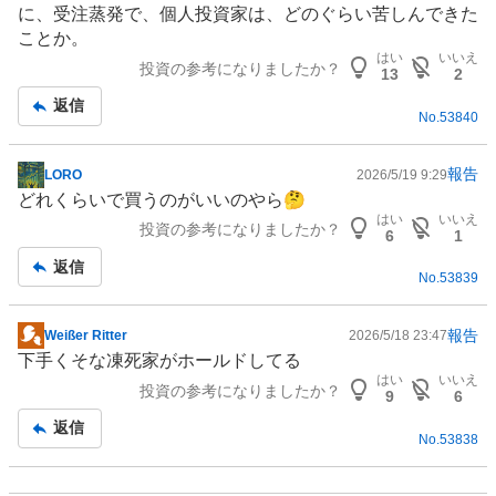
に、受注蒸発で、個人投資家は、どのぐらい苦しんできた
板
ことか。
記
はい
いいえ
投資の参考になりましたか？
事
13
2
返信
No.
53840
報告
LORO
2026/5/19 9:29
掲
どれくらいで買うのがいいのやら🤔
示
はい
いいえ
投資の参考になりましたか？
板
6
1
記
返信
No.
53839
事
報告
Weißer Ritter
2026/5/18 23:47
掲
下手くそな凍死家がホールドしてる
示
はい
いいえ
投資の参考になりましたか？
板
9
6
記
返信
No.
53838
事