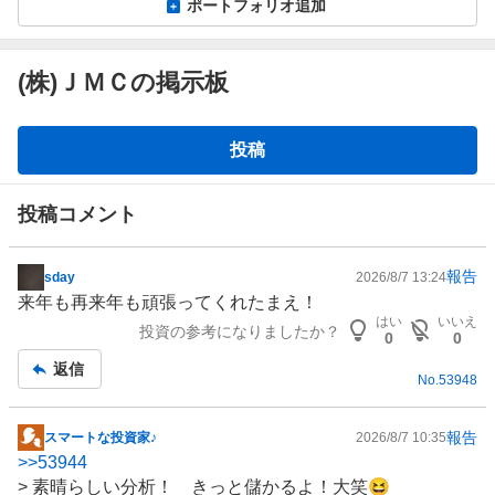
ポートフォリオ追加
(株)ＪＭＣの掲示板
掲
投稿
示
板
投稿コメント
報告
sday
2026/8/7 13:24
掲
来年も再来年も頑張ってくれたまえ！
示
はい
いいえ
投資の参考になりましたか？
板
0
0
記
返信
No.
53948
事
報告
スマートな投資家♪
2026/8/7 10:35
掲
>>
53944
示
> 素晴らしい分析！ きっと儲かるよ！大笑😆