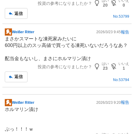
はい
いいえ
投資の参考になりましたか？
記
20
0
事
返信
No.
53799
報告
Weißer Ritter
2026/3/23 9:45
掲
まさかスマートな凍死家みたいに
示
600円以上のスッ高値で買ってる凍死いないだろうなあ？
板
記
配当金もないし、まさにホルマリン漬け
事
はい
いいえ
投資の参考になりましたか？
23
1
返信
No.
53794
報告
Weißer Ritter
2026/3/23 9:20
掲
ホルマリン漬け
示
板
記
ぷっ！！！ｗ
事