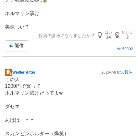
示
板
ホルマリン漬け
記
事
美味しい？
はい
いいえ
投資の参考になりましたか？
14
2
返信
No.
53892
報告
Weißer Ritter
2026/7/8 8:56
掲
この人
示
1200円で買って
板
ホルマリン漬けだってよw
記
事
ダセエ
あはは ＾＾
スカンピンホルダー（爆笑）