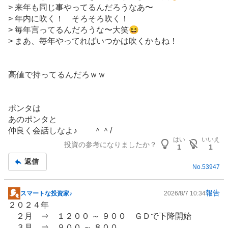
板
> 来年も同じ事やってるんだろうなあ〜
記
> 年内に吹く！ そろそろ吹く！
事
> 毎年言ってるんだろうな〜大笑😆
> まあ、毎年やってればいつかは吹くかもね！
高値で持ってるんだろｗｗ
ポンタは
あのポンタと
仲良く会話しなよ♪ ＾＾/
はい
いいえ
投資の参考になりましたか？
1
1
返信
No.
53947
報告
スマートな投資家♪
2026/8/7 10:34
掲
２０２４年
示
２月 ⇒ １２００ ～ ９００ ＧＤで下降開始
板
３月 ⇒ ９００ ～ ８００