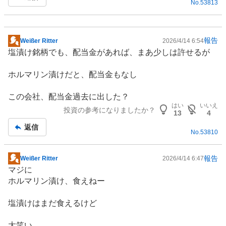
No.
53813
事
報告
Weißer Ritter
2026/4/14 6:54
掲
塩漬け銘柄でも、配当金があれば、まあ少しは許せるが
示
板
ホルマリン漬けだと、配当金もなし
記
事
この会社、配当金過去に出した？
はい
いいえ
投資の参考になりましたか？
13
4
返信
No.
53810
報告
Weißer Ritter
2026/4/14 6:47
掲
マジに
示
ホルマリン漬け、食えねー
板
記
塩漬けはまだ食えるけど
事
大笑い