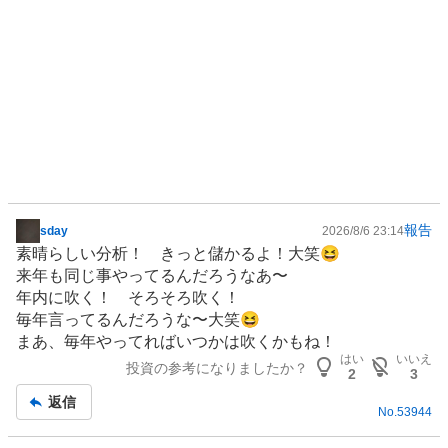
報告
sday
2026/8/6 23:14
掲
素晴らしい分析！ きっと儲かるよ！大笑😆
示
来年も同じ事やってるんだろうなあ〜
板
年内に吹く！ そろそろ吹く！
記
毎年言ってるんだろうな〜大笑😆
事
まあ、毎年やってればいつかは吹くかもね！
はい
いいえ
投資の参考になりましたか？
2
3
返信
No.
53944