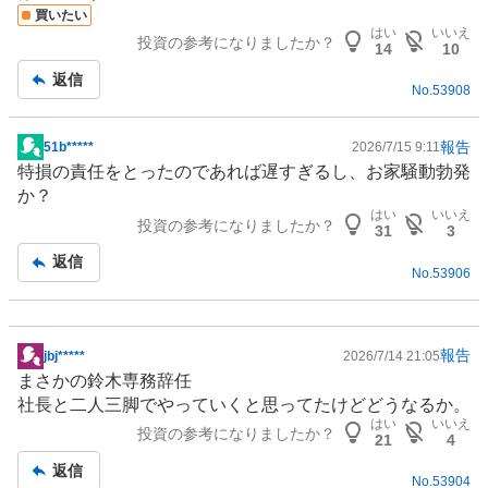
記
買いたい
事
はい
いいえ
投資の参考になりましたか？
14
10
返信
No.
53908
報告
51b*****
2026/7/15 9:11
掲
特損の責任をとったのであれば遅すぎるし、お家騒動勃発
示
か？
板
はい
いいえ
投資の参考になりましたか？
記
31
3
事
返信
No.
53906
報告
jbj*****
2026/7/14 21:05
掲
まさかの鈴木専務辞任
示
社長と二人三脚でやっていくと思ってたけどどうなるか。
板
はい
いいえ
投資の参考になりましたか？
記
21
4
事
返信
No.
53904