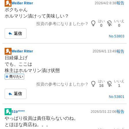
報告
Weißer Ritter
2026/4/2 8:38
掲
ボクちゃん
示
ホルマリン漬けって美味しい？
板
はい
いいえ
投資の参考になりましたか？
記
0
0
事
返信
No.
53803
報告
Weißer Ritter
2026/4/1 13:49
掲
日経爆上げ
示
でも、ここは
板
株主はホルマリン漬け状態
記
売りたい
事
はい
いいえ
投資の参考になりましたか？
16
1
返信
No.
53801
報告
51b*****
2026/3/31 22:06
掲
やっぱり役員は責任取らないのね。
示
とほほな商店ね。。。
板