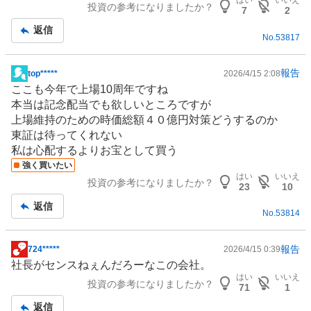
はい
いいえ
投資の参考になりましたか？
板
7
2
記
返信
No.
53817
事
報告
top*****
2026/4/15 2:08
掲
ここも今年で上場10周年ですね
示
本当は記念配当でも欲しいところですが
板
上場維持のための時価総額４０億円対策どうするのか
記
東証は待ってくれない
事
私は心配するよりお宝として買う
強く買いたい
はい
いいえ
投資の参考になりましたか？
23
10
返信
No.
53814
報告
724*****
2026/4/15 0:39
掲
社長がセンスねぇんだろーなこの会社。
示
はい
いいえ
投資の参考になりましたか？
板
71
1
記
返信