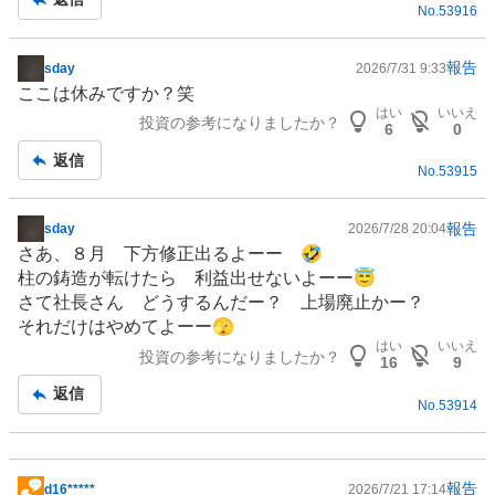
No.
53916
事
報告
sday
2026/7/31 9:33
掲
ここは休みですか？笑
示
はい
いいえ
投資の参考になりましたか？
板
6
0
記
返信
No.
53915
事
報告
sday
2026/7/28 20:04
掲
さあ、８月 下方修正出るよーー 🤣
示
柱の鋳造が転けたら 利益出せないよーー😇
板
さて社長さん どうするんだー？ 上場廃止かー？
記
それだけはやめてよーー🫣
事
はい
いいえ
投資の参考になりましたか？
16
9
返信
No.
53914
報告
d16*****
2026/7/21 17:14