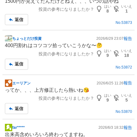
1500円が見えてたんだけどねぇ、、、いつの話やね
示
はい
いいえ
投資の参考になりましたか？
板
8
1
記
返信
No.
53873
事
報告
ちょっとだけ投資
2026/6/29 23:07
掲
400円割れはコツコツ拾っていこうかな〜🤔
示
はい
いいえ
投資の参考になりましたか？
板
9
18
記
返信
No.
53872
事
報告
エーリアン
2026/6/25 11:26
掲
ってか、、、上方修正したら熱いね😘
示
はい
いいえ
投資の参考になりましたか？
板
9
5
記
返信
No.
53870
事
報告
far*****
2026/6/3 18:32
掲
出来高含めいろいろ終わってますね。