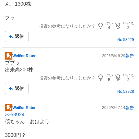
ん、1300株
事
プッ
はい
いいえ
投資の参考になりましたか？
4
2
返信
No.
53929
報告
Weißer Ritter
2026/8/4 9:29
掲
ププッ
示
出来高200株
板
はい
いいえ
投資の参考になりましたか？
記
5
2
事
返信
No.
53928
報告
Weißer Ritter
2026/8/4 7:14
掲
>>
53924
示
僕ちゃん、おはよう
板
記
3000円？
事