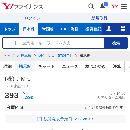
i
ログイン
ID新規取得
主
トップ
日本株
米国株
FX・為替
投資信託
ニュース
な
サ
銘
検索
ー
柄
ビ
を
トップ
日本株
(株)ＪＭＣ【5704.T】
掲示板
ス
検
索
詳細
掲示板
チャート
ニュース
株つぶやき
決算
(株)ＪＭＣ
5704
東証STD
393
+5
8/7 14:56
リアルタイム株価
+1.29
%
夜間PTS
ただいま取引時間外です
決算発表予定日
2026/8/13