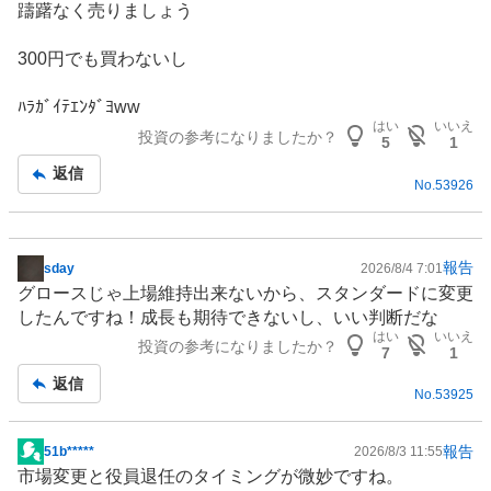
躊躇なく売りましょう
300円でも買わないし
ﾊﾗｶﾞｲﾃｴﾝﾀﾞﾖww
はい
いいえ
投資の参考になりましたか？
5
1
返信
No.
53926
報告
sday
2026/8/4 7:01
掲
グロースじゃ上場維持出来ないから、スタンダードに変更
示
したんですね！成長も期待できないし、いい判断だな
板
はい
いいえ
投資の参考になりましたか？
記
7
1
事
返信
No.
53925
報告
51b*****
2026/8/3 11:55
掲
市場変更と役員退任のタイミングが微妙ですね。
示