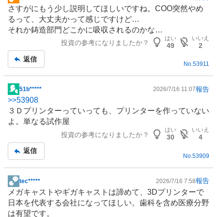
掲
さすがにもう少し説明してほしいですね。COO突然やめ
示
るって、大丈夫かって感じですけど…
板
それか鋳造部門どこかに吸収されるのかな…
記
はい
いいえ
投資の参考になりましたか？
事
49
2
返信
No.
53911
報告
51b*****
2026/7/16 11:07
掲
>>
53908
示
３Ｄプリンター
っていっても、
プリンター
を作っていない
板
よ。単なる試作屋
記
はい
いいえ
投資の参考になりましたか？
事
30
4
返信
No.
53909
報告
tec*****
2026/7/16 7:58
掲
メガキャストやギガキャストは諦めて、
3Dプリンター
で
示
日本を代表する会社になってほしい。
歯科
を含め医療分野
板
は有望です。