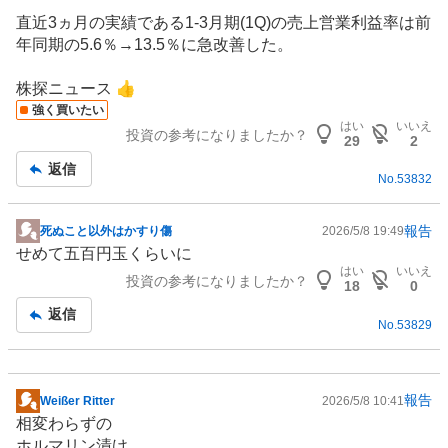
直近3ヵ月の実績である1-3月期(1Q)の売上営業利益率は前
年同期の5.6％→13.5％に急改善した。
株探ニュース 👍
強く買いたい
はい
いいえ
投資の参考になりましたか？
29
2
返信
No.
53832
報告
死ぬこと以外はかすり傷
2026/5/8 19:49
掲
せめて五百円玉くらいに
示
はい
いいえ
投資の参考になりましたか？
板
18
0
記
返信
No.
53829
事
報告
Weißer Ritter
2026/5/8 10:41
掲
相変わらずの
示
ホルマリン漬け