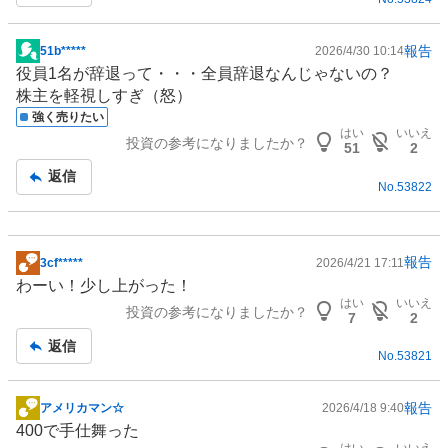
報告
51b*****
2026/4/30 10:14
掲
役員1名が辞退って・・・全員辞退なんじゃないの？
示
株主を軽視しすぎ（怒）
板
強く売りたい
記
はい
いいえ
投資の参考になりましたか？
事
51
2
返信
No.
53822
報告
3cf*****
2026/4/21 17:11
掲
わーい！少し上がった！
示
はい
いいえ
投資の参考になりましたか？
板
7
2
記
返信
No.
53821
事
報告
アメリカマン☆
2026/4/18 9:40
掲
400で手仕舞った
示