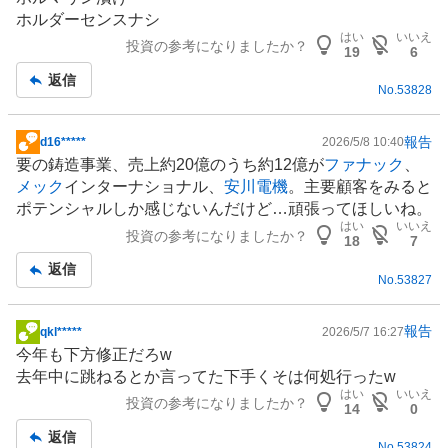
板
ホルダーセンスナシ
記
はい
いいえ
投資の参考になりましたか？
事
19
6
返信
No.
53828
報告
d16*****
2026/5/8 10:40
掲
要の鋳造事業、売上約20億のうち約12億が
ファナック
、
示
メック
インターナショナル、
安川電機
。主要顧客をみると
板
ポテンシャルしか感じないんだけど…頑張ってほしいね。
記
はい
いいえ
投資の参考になりましたか？
事
18
7
返信
No.
53827
報告
qkl*****
2026/5/7 16:27
掲
今年も下方修正だろw
示
去年中に跳ねるとか言ってた下手くそは何処行ったw
板
はい
いいえ
投資の参考になりましたか？
記
14
0
事
返信
No.
53824