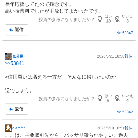
示
長年応援してたので残念です。
板
高い授業料でしたが手放してよかったです。
記
はい
いいえ
投資の参考になりましたか？
事
18
3
返信
No.
53847
報告
気分屋
2026/5/21 18:58
掲
>>
53841
示
板
>信用買いは増える一方だ そんなに損したいのか
記
事
逆でしょう。
はい
いいえ
投資の参考になりましたか？
6
4
返信
No.
53842
報告
cle*****
2026/5/19 16:51
掲
ここは、主要取引先から、バッサリ斬られやすい。過去
示