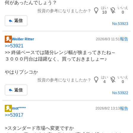
何があったんでしょう？
板
はい
いいえ
投資の参考になりましたか？
記
10
0
事
返信
No.
53923
報告
Weißer Ritter
2026/8/3 11:51
掲
>>
53921
示
>> 終値ベースでは随分レンジ幅が狭まってきたね～
板
３０００円台は躊躇なく、買っておきましょー♪
記
事
やはりプシコか
はい
いいえ
投資の参考になりましたか？
4
0
返信
No.
53922
報告
mot*****
2026/8/2 13:13
掲
>>
53917
示
板
>スタンダード市場へ変更ですか
記