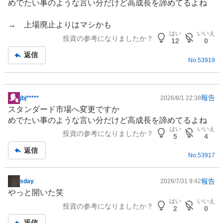
めでたい事のような言い分だけど高成長を諦めてるよね
事
→ 上場廃止よりはマシかも
はい
いいえ
投資の参考になりましたか？
12
0
返信
No.
53919
報告
jbj*****
2026/8/1 22:38
掲
スタンダード市場へ変更ですか
示
めでたい事のような言い分だけど高成長を諦めてるよね
板
はい
いいえ
投資の参考になりましたか？
記
5
4
事
返信
No.
53917
報告
sday
2026/7/31 9:42
掲
やっと開いた笑
示
はい
いいえ
投資の参考になりましたか？
板
2
0
記
返信