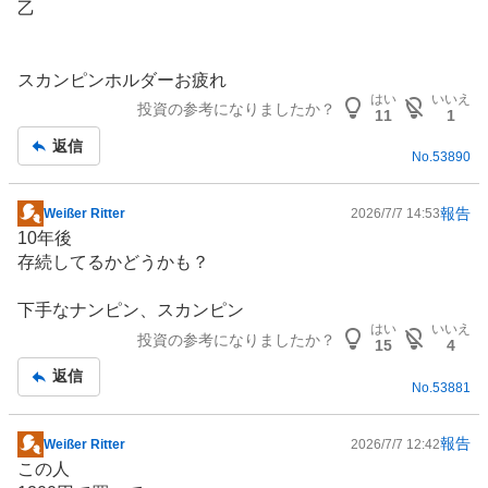
乙
スカンピンホルダーお疲れ
はい
いいえ
投資の参考になりましたか？
11
1
返信
No.
53890
報告
Weißer Ritter
2026/7/7 14:53
掲
10年後
示
存続してるかどうかも？
板
記
下手なナンピン、スカンピン
事
はい
いいえ
投資の参考になりましたか？
15
4
返信
No.
53881
報告
Weißer Ritter
2026/7/7 12:42
掲
この人
示