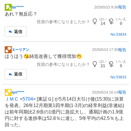
報告
far*****
2026/5/15 9:36
掲
あれ？無反応？
示
はい
いいえ
投資の参考になりましたか？
板
14
0
記
返信
No.
53834
事
報告
エーリアン
2026/5/14 17:30
掲
ほうほう😘鋳造改善して獲得増加🤭
示
はい
いいえ
投資の参考になりましたか？
板
21
5
記
返信
No.
53833
事
報告
tyo*****
2026/5/14 16:14
掲
ＪＭＣ
<
5704
> [東証Ｇ] が5月14日大引け後(15:30)に決算
示
を発表。26年12月期第1四半期(1-3月)の経常利益(非連結)
板
は前年同期比2.6倍の1億円に急拡大し、通期計画の1.9億
記
円に対する進捗率は52.8％に達し、5年平均の42.5％も上
事
回った。