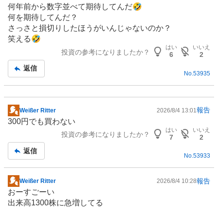
板
何年前から数字並べて期待してんだ🤣
記
何を期待してんだ？
事
さっさと損切りしたほうがいんじゃないのか？
笑える🤣
はい
いいえ
投資の参考になりましたか？
6
2
返信
No.
53935
報告
Weißer Ritter
2026/8/4 13:01
掲
300円でも買わない
示
はい
いいえ
投資の参考になりましたか？
板
7
2
記
返信
No.
53933
事
報告
Weißer Ritter
2026/8/4 10:28
掲
おーすごーい
示
出来高1300株に急増してる
板
記