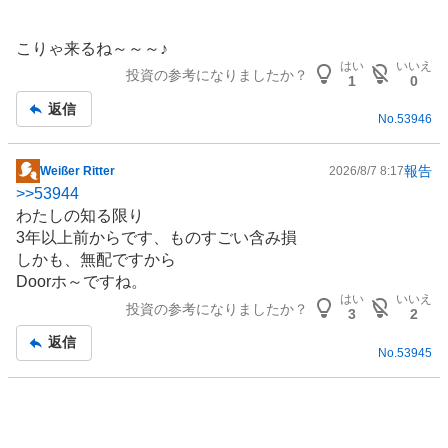
こりゃ来るね～～～♪
はい
いいえ
投資の参考になりましたか？
1
0
返信
No.
53946
報告
Weißer Ritter
2026/8/7 8:17
掲
>>
53944
示
わたしの知る限り
板
3年以上前からです、ものすごい含み損
記
しかも、無配ですから
事
Doorホ～ですね。
はい
いいえ
投資の参考になりましたか？
3
2
返信
No.
53945