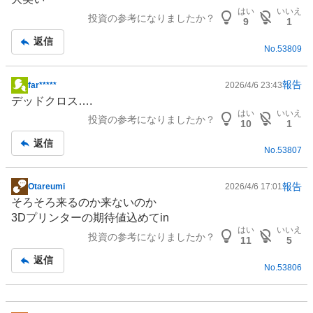
はい
いいえ
投資の参考になりましたか？
9
1
返信
No.
53809
報告
far*****
2026/4/6 23:43
掲
デッドクロス….
示
はい
いいえ
投資の参考になりましたか？
板
10
1
記
返信
No.
53807
事
報告
Otareumi
2026/4/6 17:01
掲
そろそろ来るのか来ないのか
示
3Dプリンター
の期待値込めてin
板
はい
いいえ
投資の参考になりましたか？
記
11
5
事
返信
No.
53806