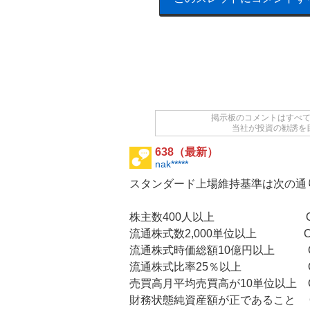
掲示板のコメントはすべ
当社が投資の勧誘を
638（最新）
nak*****
スタンダード上場維持基準は次の通
株主数400人以上 OK（3
流通株式数2,000単位以上 OK（
流通株式時価総額10億円以上 OK（
流通株式比率25％以上 OK（
売買高月平均売買高が10単位以上 O
財務状態純資産額が正であること OK