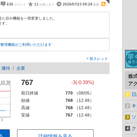
638
11
2026/07/23 09:28
見た目や機能を一部変更しました。
ます。
動整理機能がご利用いただけます
前スレッド
優待
企業
株
767
-3(-0.39%)
ア
前日終値
770
（08/05）
日
始値
768
（12:48）
キ
高値
768
（12:48）
安値
767
（12:48）
ソ
ク
る
詳細情報を見る