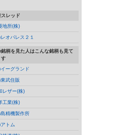
着スレッド
菱地所(株)
株)レオパレス２１
の銘柄を見た人はこんな銘柄も見て
ます
株)イーグランド
株)東武住販
和レザー(株)
洋工業(株)
株)島精機製作所
株)アトム