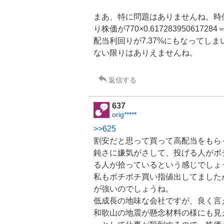
まあ、特に問題はありませんね。時価総額が
り株価が770×0.61728395061
配当利回りが7.37%にもなってし
ない限りはありえませんね。
返信する
637
orig*****
>>625
割安だと思って買って高配当をもら
鈍さに嫌気がさして、投げる人がボ
る人が拾っているという感じでしょ
私もボチボチ買い指値出してました
が強いのでしょうね。
低成長の地味な会社ですが、良く言
和歌山の地震が懸念材料の様にも見