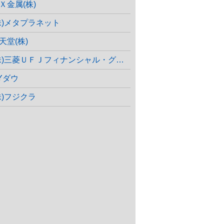
Ｘ金属(株)
株)メタプラネット
天堂(株)
株)三菱ＵＦＪフィナンシャル・グループ
Yダウ
株)フジクラ