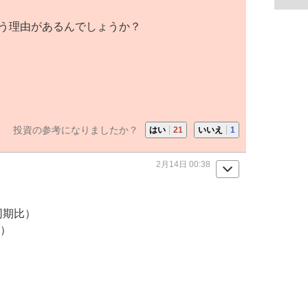
いう理由があるんでしょうか？
投資の参考になりましたか？
はい
21
いいえ
1
2月14日 00:38
同期比）
％）
）
）
）