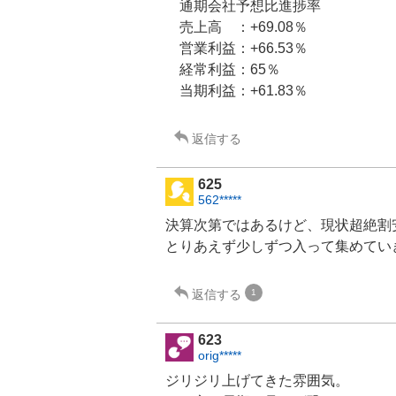
通期会社予想比進捗率
売上高 ：+69.08％
営業利益：+66.53％
経常利益：65％
当期利益：+61.83％
返信する
625
562*****
決算次第ではあるけど、現状超絶割
とりあえず少しずつ入って集めてい
返信する
1
623
orig*****
ジリジリ上げてきた雰囲気。