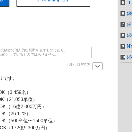
Ｊ
(
任
(
N
て投稿者の個人的な判断を表すものであり、
目的としているものではありません。
(
7月23日 09:28
りです。
,459名）
21,053単位）
16億2,000万円）
26.11%）
K（500単位〜1500単位）
（172億9,300万円）