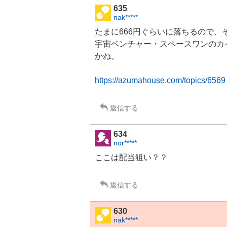
635
nak*****
たまに666円ぐらいに落ちるので
宇宙ベンチャー・
スペース
ワンのカ
かね。
https://azumahouse.com/topics/6569
返信する
634
nor*****
ここは配当狙い？？
返信する
630
nak*****