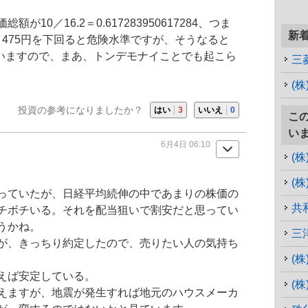
10／16.2＝0.617283950617284、つま
新
7284＝475円を下回ると危険水準ですが、そうなると
まいますので、まあ、トンデモナイことでも起こら
三
(
投資の参考になりましたか？
はい
3
いいえ
0
こ
い
6月4日 06:10
(
(
っていたが、日経平均続伸の中であまりの株価の
共
チボチいる。それを配当狙いで割安だと思ってい
うかね。
三
が、きっちり約定したので、売りたい人の気持ち
(
えば安定している。
(
えますが、地震が発生すれば地元のハウスメーカ