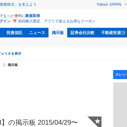
害救助犬」を支えよう
Yahoo! JAPAN
Dでもっと便利に
新規取得
グイン
初回購入限定、アプリで使えるお得なクーポン
投資信託
ニュース
掲示板
証券会社比較
不動産投資
フォリオを表示
】
掲示板
★
の掲示板 2015/04/29〜