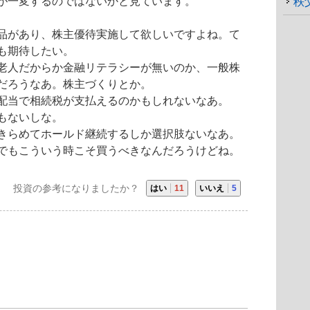
が一変するのではないかと見ています。
秩
品があり、
株主優待
実施して欲しいですよね。て
も期待したい。
老人だからか
金融
リテラシーが無いのか、一般株
だろうなあ。株主づくりとか。
配当で相続税が支払えるのかもしれないなあ。
もないしな。
きらめてホールド継続するしか選択肢ないなあ。
でもこういう時こそ買うべきなんだろうけどね。
投資の参考になりましたか？
はい
11
いいえ
5