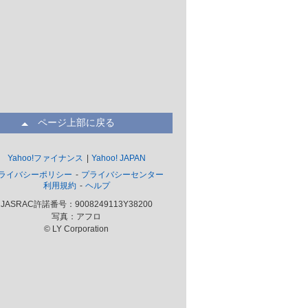
ページ上部に戻る
Yahoo!ファイナンス
Yahoo! JAPAN
ライバシーポリシー
プライバシーセンター
利用規約
ヘルプ
JASRAC許諾番号：9008249113Y38200
写真：アフロ
© LY Corporation