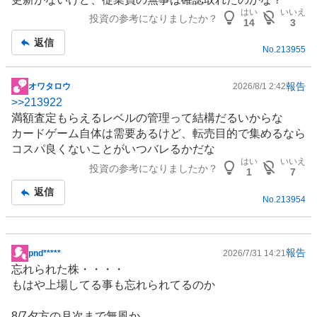
板
はい
いいえ
投資の参考になりましたか？
記
14
3
事
返信
No.
213955
報告
オワタロウ
2026/8/1 2:42
掲
>>
213922
示
満額査定もらえるレベルの管理って結構だるいからな
板
カードゲーム自体は需要あるけど、転売目的で集めるなら
記
コスパ良くないことがいつバレるかだな
事
はい
いいえ
投資の参考になりましたか？
1
7
返信
No.
213954
報告
pnd*****
2026/7/31 14:21
掲
忘れられた株・・・・
示
もはや上場してる事も忘れられてるのか
板
記
8/7夕方の月次まで無風か、、、