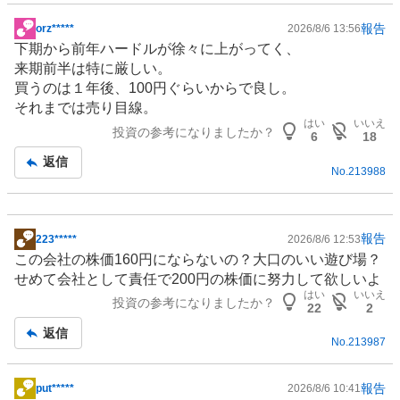
報告
orz*****
2026/8/6 13:56
掲
下期から前年ハードルが徐々に上がってく、
示
来期前半は特に厳しい。
板
買うのは１年後、100円ぐらいからで良し。
記
それまでは売り目線。
事
はい
いいえ
投資の参考になりましたか？
6
18
返信
No.
213988
報告
223*****
2026/8/6 12:53
掲
この会社の株価160円にならないの？大口のいい遊び場？
示
せめて会社として責任で200円の株価に努力して欲しいよ
板
はい
いいえ
投資の参考になりましたか？
記
22
2
事
返信
No.
213987
報告
put*****
2026/8/6 10:41
掲