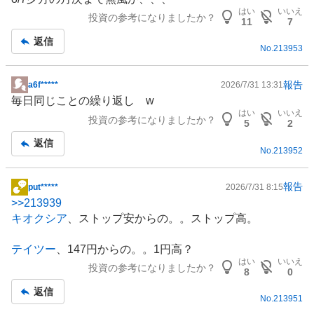
事
はい
いいえ
投資の参考になりましたか？
11
7
返信
No.
213953
報告
a6f*****
2026/7/31 13:31
掲
毎日同じことの繰り返し w
示
はい
いいえ
投資の参考になりましたか？
板
5
2
記
返信
No.
213952
事
報告
put*****
2026/7/31 8:15
掲
>>
213939
示
キオクシア
、ストップ安からの。。ストップ高。
板
記
テイツー
、147円からの。。1円高？
事
はい
いいえ
投資の参考になりましたか？
8
0
返信
No.
213951