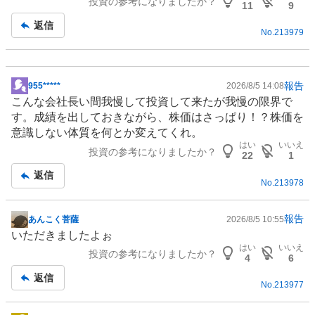
投資の参考になりましたか？
板
11
9
記
返信
No.
213979
事
報告
955*****
2026/8/5 14:08
掲
こんな会社長い間我慢して投資して来たが我慢の限界で
示
す。成績を出しておきながら、株価はさっぱり！？株価を
板
意識しない体質を何とか変えてくれ。
記
はい
いいえ
投資の参考になりましたか？
事
22
1
返信
No.
213978
報告
あんこく菩薩
2026/8/5 10:55
掲
いただきましたよぉ
示
はい
いいえ
投資の参考になりましたか？
板
4
6
記
返信
No.
213977
事