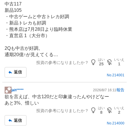
板
中古117
記
新品105
事
・中古ゲームと中古トレカ好調
・新品トレカも好調
・熊本店は7月28日より臨時休業
・直営店 1（大分市）
2Qも中古が好調。
通期20億↑が見えてくる…
はい
いいえ
投資の参考になりましたか？
25
1
返信
No.
214001
報告
jah*****
2026/8/7 16:11
掲
欲を言えば、中古120だと印象違ったんやけどなー
示
あと3%、惜しい
板
はい
いいえ
投資の参考になりましたか？
記
8
2
事
返信
No.
214000