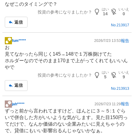
なぜこのタイミングで？
事
はい
いいえ
投資の参考になりましたか？
14
0
返信
No.
213917
報告
fum*****
2026/7/23 13:53
掲
お
示
見てなかったら同じく145→148で１万株捌けてた
板
ホルダーなのでそのまま170まで上がってくれてもいいん
記
やで
事
はい
いいえ
投資の参考になりましたか？
5
9
返信
No.
213913
報告
jah*****
2026/7/23 11:29
掲
ずっと前から言われてますけど、ほんとに３～５:１ぐら
示
いで併合した方がいいような気がします。見た目150円っ
板
てだけで、なんか価値のない企業みたいに見えちゃうの
記
で。貸借にもいい影響出るんじゃないかなぁ。
事