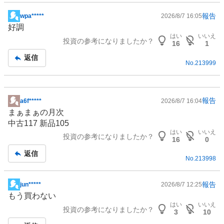
報告
wpa*****
2026/8/7 16:05
掲
好調
示
はい
いいえ
投資の参考になりましたか？
板
16
1
記
返信
No.
213999
事
報告
a6f*****
2026/8/7 16:04
掲
まぁまぁの月次
示
中古117 新品105
板
はい
いいえ
投資の参考になりましたか？
記
16
0
事
返信
No.
213998
報告
jun*****
2026/8/7 12:25
掲
もう買わない
示
はい
いいえ
投資の参考になりましたか？
板
3
10
記