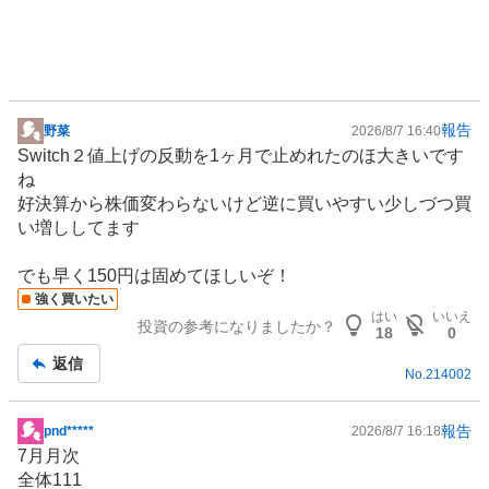
報告
野菜
2026/8/7 16:40
掲
Switch２値上げの反動を1ヶ月で止めれたのほ大きいです
示
ね
板
好決算から株価変わらないけど逆に買いやすい少しづつ買
記
い増ししてます
事
でも早く150円は固めてほしいぞ！
強く買いたい
はい
いいえ
投資の参考になりましたか？
18
0
返信
No.
214002
報告
pnd*****
2026/8/7 16:18
掲
7月月次
示
全体111