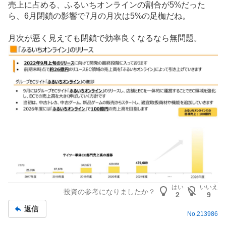
売上に占める、ふるいちオンラインの割合が5%だった
示
ら、6月閉鎖の影響で7月の月次は5%の足枷だね。
板
記
月次が悪く見えても閉鎖で効率良くなるなら無問題。
事
はい
いいえ
投資の参考になりましたか？
2
9
返信
No.
213986