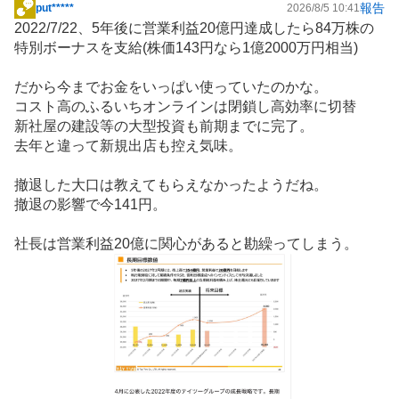
報告
put*****
2026/8/5 10:41
掲
2022/7/22、5年後に営業利益20億円達成したら84万株の
示
特別ボーナスを支給(株価143円なら1億2000万円相当)
板
記
だから今までお金をいっぱい使っていたのかな。
事
コスト高のふるいちオンラインは閉鎖し高効率に切替
新社屋の建設等の大型投資も前期までに完了。
去年と違って新規出店も控え気味。
撤退した大口は教えてもらえなかったようだね。
撤退の影響で今141円。
社長は営業利益20億に関心があると勘繰ってしまう。