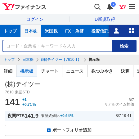
i
ログイン
ID新規取得
主
トップ
日本株
米国株
FX・為替
投資信託
ニュース
な
サ
銘
検索
ー
柄
ビ
を
トップ
日本株
(株)テイツー【7610.T】
掲示板
ス
検
索
詳細
掲示板
チャート
ニュース
株つぶやき
決算
(株)テイツー
7610
東証STD
141
+1
8/7
リアルタイム株価
+0.71
%
141.9
夜間PTS
東証終値比
+0.64
%
8/7 19:41
ポートフォリオ追加