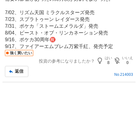
板
く
記
売
7/02、リズム天国 ミラクルスターズ発売
事
り
7/23、スプラトゥーン レイダース発売
た
7/31、ポケカ「ストームエメラルダ」発売
い
8/04、ビースト・オブ・リンカネーション発売
0
9/16、ポケカ30周年㊗️
%
9/17、ファイアーエムブレム万紫千紅、発売予定
強く買いたい
はい
いいえ
投資の参考になりましたか？
8
0
返信
No.
214003