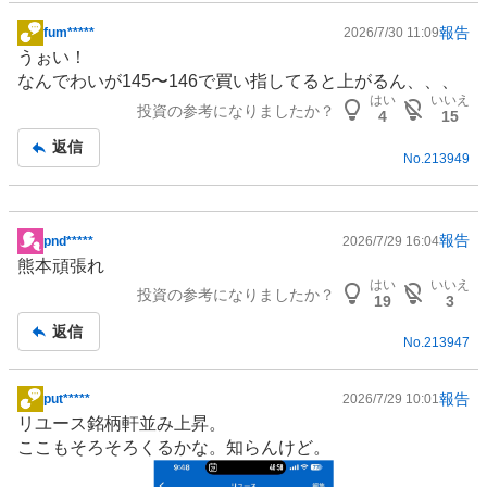
報告
fum*****
2026/7/30 11:09
掲
うぉい！
示
なんでわいが145〜146で買い指してると上がるん、、、
板
はい
いいえ
投資の参考になりましたか？
記
4
15
事
返信
No.
213949
報告
pnd*****
2026/7/29 16:04
掲
熊本頑張れ
示
はい
いいえ
投資の参考になりましたか？
板
19
3
記
返信
No.
213947
事
報告
put*****
2026/7/29 10:01
掲
リユース
銘柄軒並み上昇。
示
ここもそろそろくるかな。知らんけど。
板
記