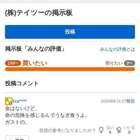
(株)テイツーの掲示板
掲
投稿
示
板
掲示板「みんなの評価」
みんなの評価とは
買いたい
強
100
売りたい
0
%
%
く
買
投稿コメント
い
た
い
報告
1ca*****
2026/8/8 11:27
掲
1
金はないけど、
示
0
命の危険を感じるんで
うなぎ
食うよ。
板
0
ガストの。
記
%
はい
いいえ
投資の参考になりましたか？
事
、
4
0
買