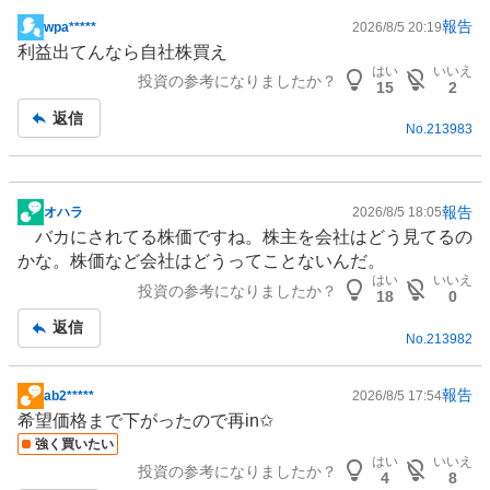
報告
wpa*****
2026/8/5 20:19
掲
利益出てんなら自社株買え
示
はい
いいえ
投資の参考になりましたか？
板
15
2
記
返信
No.
213983
事
報告
オハラ
2026/8/5 18:05
掲
バカにされてる株価ですね。株主を会社はどう見てるの
示
かな。株価など会社はどうってことないんだ。
板
はい
いいえ
投資の参考になりましたか？
記
18
0
事
返信
No.
213982
報告
ab2*****
2026/8/5 17:54
掲
希望価格まで下がったので再in✩
示
強く買いたい
板
はい
いいえ
投資の参考になりましたか？
記
4
8