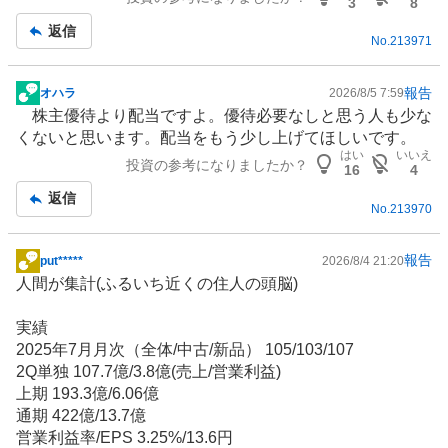
板
3
8
記
返信
No.
213971
事
報告
オハラ
2026/8/5 7:59
掲
株主優待
より配当ですよ。優待必要なしと思う人も少な
示
くないと思います。配当をもう少し上げてほしいです。
板
はい
いいえ
投資の参考になりましたか？
記
16
4
事
返信
No.
213970
報告
put*****
2026/8/4 21:20
掲
人間が集計(ふるいち近くの住人の頭脳)
示
板
実績
記
2025年7月月次（全体/中古/新品） 105/103/107
事
2Q単独 107.7億/3.8億(売上/営業利益)
上期 193.3億/6.06億
通期 422億/13.7億
営業利益率/EPS 3.25%/13.6円