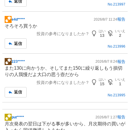
返信
No.
213997
事
報告
e4d*****
2026/8/7 11:24
掲
そろそろ買うか
示
はい
いいえ
投資の参考になりましたか？
板
13
2
記
返信
No.
213996
事
報告
223*****
2026/8/7 8:24
掲
また130に向かうか、そしてまた150に繰り返しもう損切
示
りの人我慢だよ大口の思う壺だから
板
はい
いいえ
投資の参考になりましたか？
記
15
1
事
返信
No.
213995
報告
put*****
2026/8/7 1:27
掲
月次発表の翌日は下がる事が多いから、月次期待の買いが
示