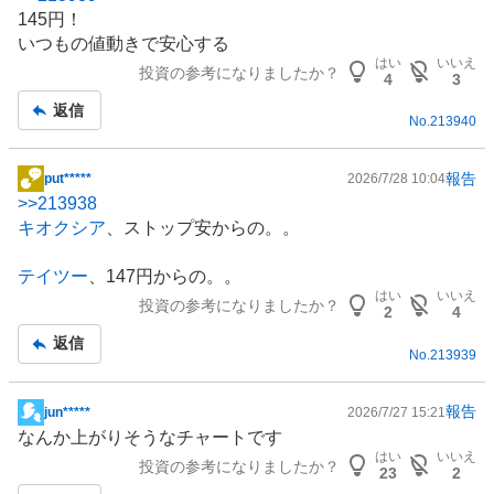
示
145円！
板
いつもの値動きで安心する
記
はい
いいえ
投資の参考になりましたか？
事
4
3
返信
No.
213940
報告
put*****
2026/7/28 10:04
掲
>>
213938
示
キオクシア
、ストップ安からの。。
板
記
テイツー
、147円からの。。
事
はい
いいえ
投資の参考になりましたか？
2
4
返信
No.
213939
報告
jun*****
2026/7/27 15:21
掲
なんか上がりそうなチャートです
示
はい
いいえ
投資の参考になりましたか？
板
23
2