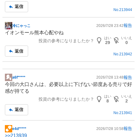
事
返信
No.
213944
報告
冷にゃっこ
2026/7/28 23:42
掲
イオンモール熊本心配やね
示
はい
いいえ
投資の参考になりましたか？
板
29
0
記
返信
No.
213942
事
報告
a6f*****
2026/7/28 13:48
掲
今回の大口さんは、必要以上に下げない節度ある売りで好
示
感が持てる
板
はい
いいえ
投資の参考になりましたか？
記
8
2
事
返信
No.
213941
報告
e4d*****
2026/7/28 10:58
掲
>>
213939