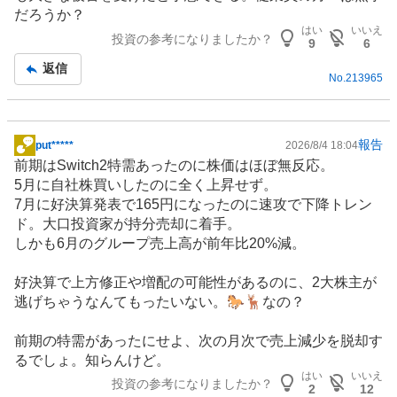
だろうか？
はい
いいえ
投資の参考になりましたか？
9
6
返信
No.
213965
報告
put*****
2026/8/4 18:04
掲
前期はSwitch2特需あったのに株価はほぼ無反応。
示
5月に自社株買いしたのに全く上昇せず。
板
7月に好決算発表で165円になったのに速攻で下降トレン
記
ド。大口投資家が持分売却に着手。
事
しかも6月のグループ売上高が前年比20%減。
好決算で上方修正や増配の可能性があるのに、2大株主が
逃げちゃうなんてもったいない。🐎🦌なの？
前期の特需があったにせよ、次の月次で売上減少を脱却す
るでしょ。知らんけど。
はい
いいえ
投資の参考になりましたか？
2
12