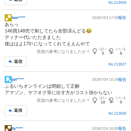
No.
213928
事
報告
fum*****
2026/7/24 17:29
掲
あらっ
示
146買148売で刺してたら全部済んどる😂
板
ディナー代いただきました
記
後ははよ170↑になってくれてええんやで
事
はい
いいえ
投資の参考になりましたか？
5
6
返信
No.
213927
報告
jun*****
2026/7/24 15:16
掲
ふるいちオンラインは閉鎖して正解
示
アマゾン、ヤフオク等に出す方がコスト掛からない
板
はい
いいえ
投資の参考になりましたか？
記
10
0
事
返信
No.
213926
報告
fly*****
2026/7/24 10:05