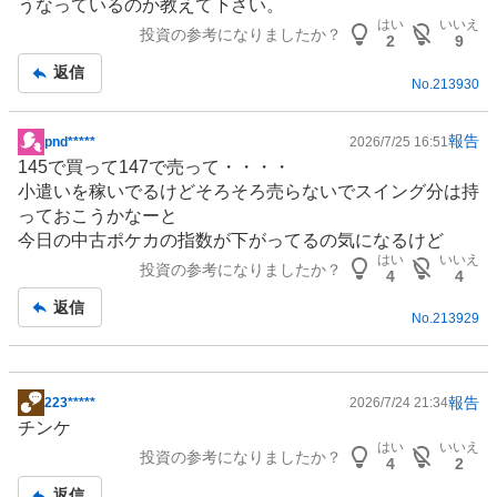
うなっているのか教えて下さい。
板
はい
いいえ
投資の参考になりましたか？
記
2
9
事
返信
No.
213930
報告
pnd*****
2026/7/25 16:51
掲
145で買って147で売って・・・・
示
小遣いを稼いでるけどそろそろ売らないでスイング分は持
板
っておこうかなーと
記
今日の中古ポケカの指数が下がってるの気になるけど
事
はい
いいえ
投資の参考になりましたか？
4
4
返信
No.
213929
報告
223*****
2026/7/24 21:34
掲
チンケ
示
はい
いいえ
投資の参考になりましたか？
板
4
2
記
返信