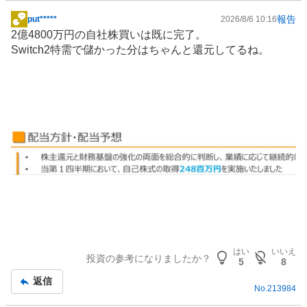
報告
put*****
2026/8/6 10:16
掲
2億4800万円の自社株買いは既に完了。
示
Switch2特需で儲かった分はちゃんと還元してるね。
板
記
事
はい
いいえ
投資の参考になりましたか？
5
8
返信
No.
213984