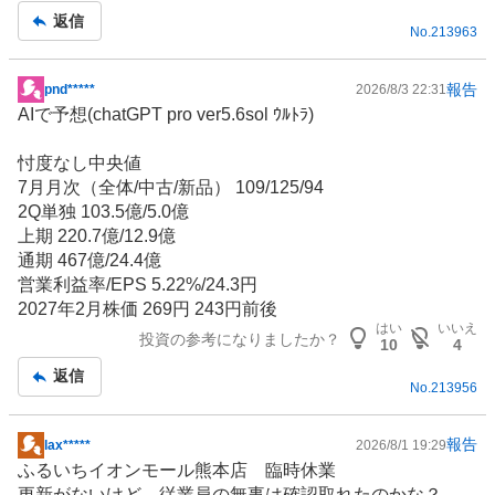
返信
No.
213963
報告
pnd*****
2026/8/3 22:31
掲
AIで予想(chatGPT pro ver5.6sol ｳﾙﾄﾗ)
示
板
忖度なし中央値
記
7月月次（全体/中古/新品） 109/125/94
事
2Q単独 103.5億/5.0億
上期 220.7億/12.9億
通期 467億/24.4億
営業利益率/EPS 5.22%/24.3円
2027年2月株価 269円 243円前後
はい
いいえ
投資の参考になりましたか？
10
4
返信
No.
213956
報告
lax*****
2026/8/1 19:29
掲
ふるいちイオンモール熊本店 臨時休業
示
更新がないけど、従業員の無事は確認取れたのかな？