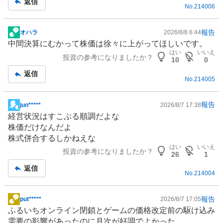
返信
No.
214006
い
た
い
報告
オハラ
2026/8/8 6:44
掲
0
中間決算にむかって株価は徐々に上がってほしいです。
示
%
はい
いいえ
投資の参考になりましたか？
板
10
0
、
記
返信
様
No.
214005
事
子
見
報告
jun*****
2026/8/7 17:38
0
掲
経営状況はすこぶる順調だよな
%
示
株価だけなんだよ
、
板
株式併合するしかねえな
売
記
はい
いいえ
り
投資の参考になりましたか？
事
26
1
た
返信
い
No.
214004
0
%
報告
put*****
2026/8/7 17:05
掲
、
ふるいちオンライン閉鎖と
ゲーム
の価格改定前の駆け込み
示
強
需要の影響があったのに月次が好調でよかった。