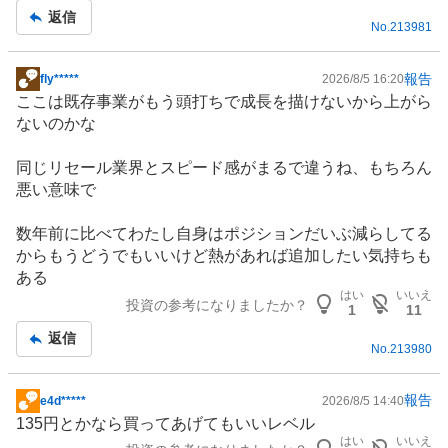
事
返信
No.
213981
報告
fly*****
2026/8/5 16:20
掲
ここは既存事業がもう頭打ちで成長を描けないから上がら
示
ないのかな
板
記
同じリセール業界とスピード感がまるで違うね、もちろん
事
悪い意味で
数年前に比べてわたし自身はポジションだいぶ減らしてる
からもうどうでもいいけど熱があれば追加したい気持ちも
ある
はい
いいえ
投資の参考になりましたか？
1
11
返信
No.
213980
報告
e4d*****
2026/8/5 14:40
掲
135円とかなら買ってあげてもいいレベル
示
はい
いいえ