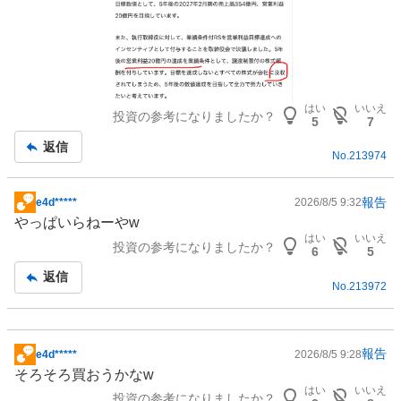
はい
いいえ
投資の参考になりましたか？
5
7
返信
No.
213974
報告
e4d*****
2026/8/5 9:32
掲
やっぱいらねーやw
示
はい
いいえ
投資の参考になりましたか？
板
6
5
記
返信
No.
213972
事
報告
e4d*****
2026/8/5 9:28
掲
そろそろ買おうかなw
示
はい
いいえ
投資の参考になりましたか？