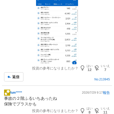
事
はい
いいえ
投資の参考になりましたか？
12
7
返信
No.
213945
報告
fum*****
2026/7/29 9:17
掲
事故の２階ふるいちあったね
示
保険
でプラスかも
板
はい
いいえ
投資の参考になりましたか？
記
8
11