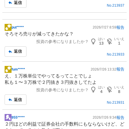
記
返信
No.
213937
事
報告
put*****
2026/7/27 8:59
掲
そろそろ売りが減ってきたかな？
示
はい
いいえ
投資の参考になりましたか？
板
13
1
記
返信
No.
213933
事
報告
fum*****
2026/7/26 13:32
掲
え、１万株単位でやってるってことでしょ
示
私も１〜３万株で２円抜き３円抜きしてたよ
板
はい
いいえ
投資の参考になりましたか？
記
4
8
事
返信
No.
213931
報告
955*****
2026/7/26 9:34
掲
２円ほどの利益で証券会社の手数料にもならないけど、ど
示