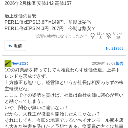
2026年2月株価 安値142 高値157
適正株価の目安
PER11倍xEPS13.6円=149円、前期は妥当
PER11倍xEPS24.3円=267円、今期は割安？
はい
いいえ
投資の参考になりましたか？
8
15
返信
No.
213969
報告
New Z世代
2026/8/4 20:09
掲
1Qの好業績を持ってしても相変わらず株価低迷。上昇ト
示
レンドを形成できず。
板
上方修正も無いし。経営陣というか社長は相変わらずの株
記
主軽視だね。
事
ここまでその姿勢を貫けば、社長は自社株価に関心が無い
と勘ぐってしまう。
いや、関心が無いに違いない！
だから、大株主が撤退を開始したんじゃない？
それにしても、今回の地震でふるいちイオンモール熊本店
も大きな被害を受けたと予想できる。従業員の方々は無事