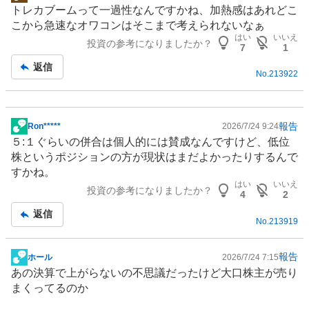
掲
トレカブームって一過性なんですかね、加熱感はあれどこ
示
こから急速なオワコンはそこまで考えられないなぁ
板
はい
いいえ
投資の参考になりましたか？
記
7
1
事
返信
No.
213922
報告
Ron*****
2026/7/24 9:24
掲
５:１ぐらいの併合は個人的には賛成なんですけど、低位
示
株というポジションの方が現状はまだよかったりするんで
板
すかね。
記
はい
いいえ
投資の参考になりましたか？
事
4
2
返信
No.
213919
報告
ホール
2026/7/24 7:15
掲
あの決算で上がらないの不思議だったけど大口株主が売り
示
まくってるのか
板
記