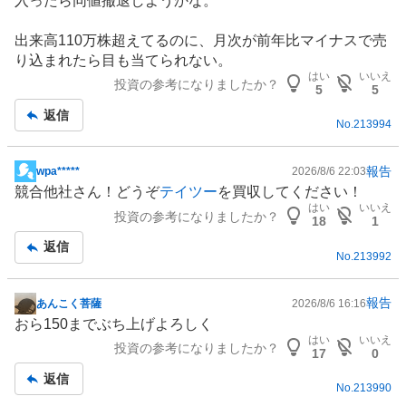
入ったら同値撤退しようかな。
板
記
出来高110万株超えてるのに、月次が前年比マイナスで売
事
り込まれたら目も当てられない。
はい
いいえ
投資の参考になりましたか？
5
5
返信
No.
213994
報告
wpa*****
2026/8/6 22:03
掲
競合他社さん！どうぞ
テイツー
を買収してください！
示
はい
いいえ
投資の参考になりましたか？
板
18
1
記
返信
No.
213992
事
報告
あんこく菩薩
2026/8/6 16:16
掲
おら150までぶち上げよろしく
示
はい
いいえ
投資の参考になりましたか？
板
17
0
記
返信
No.
213990
事