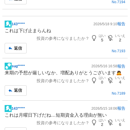
No.
7194
事
報告
143*****
2026/5/18 9:10
掲
これは下げ止まらんね
示
はい
いいえ
投資の参考になりましたか？
板
5
2
記
返信
No.
7193
事
報告
sug*****
2026/5/16 16:58
掲
来期の予想が厳しいなか、増配ありがとうございます🙇
示
はい
いいえ
投資の参考になりましたか？
板
0
4
記
返信
No.
7189
事
報告
143*****
2026/5/15 18:06
掲
これは月曜日下げだね…短期資金入る理由が無い
示
はい
いいえ
投資の参考になりましたか？
板
2
6