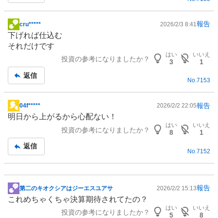
報告
cru*****
2026/2/3 8:41
掲
下げれば仕込む
示
それだけです
板
はい
いいえ
投資の参考になりましたか？
記
3
1
事
返信
No.
7153
報告
04f*****
2026/2/2 22:05
掲
明日から上がるから心配ない！
示
はい
いいえ
投資の参考になりましたか？
板
8
1
記
返信
No.
7152
事
報告
第二のキオクシアはジーエスユアサ
2026/2/2 15:13
掲
これめちゃくちゃ決算期待されてたの？
示
はい
いいえ
投資の参考になりましたか？
板
5
8