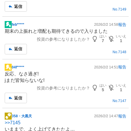
記
返信
No.
7149
事
報告
feb*****
2026/2/2 14:58
掲
期末の上振れと増配も期待てきるので入りました
示
はい
いいえ
投資の参考になりましたか？
板
7
1
記
返信
No.
7148
事
報告
04f*****
2026/2/2 14:51
掲
反応、なさ過ぎ!
示
jまだ皆知らないな!
板
はい
いいえ
投資の参考になりましたか？
記
5
1
事
返信
No.
7147
報告
358・大黒天
2026/2/2 14:47
掲
>>
7145
示
いままで、よく上げてきたたよ…