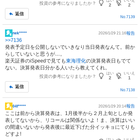
はい
いいえ
投資の参考になりましたか？
事
2
2
返信
No.
7139
報告
nek*****
2026/1/29 21:16
掲
>>
7136
示
発表予定日を公開しないでいきなり当日発表なんて。前か
板
らしていないと思うが…。
記
楽天証券のiSpeedで見ても
東海理化
の決算発表日もでて
事
ない。決算発表日分かる人いたら教えてくれ。
はい
いいえ
投資の参考になりましたか？
2
1
返信
No.
7138
報告
04f*****
2026/1/29 20:14
掲
ここは前から決算発表は、1月後半から２月上旬としか発
示
表してないから、リコールは関係ないよ！ま、決算はいい
板
の間違いないから発表後に最近下げた分イッキョにてりも
記
どすよ!
事
はい
いいえ