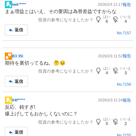
報告
nek*****
2026/2/3 12:17
掲
まぁ増益とはいえ、その要因は為替差益ですからな
示
はい
いいえ
投資の参考になりましたか？
板
6
4
記
返信
No.
7157
事
報告
B3 35i
2026/2/3 11:52
掲
期待を裏切ってるね。🤔😣
示
はい
いいえ
投資の参考になりましたか？
板
4
3
記
返信
No.
7156
事
報告
04f*****
2026/2/3 11:24
掲
反応、鈍すぎ!
示
爆上げしてもおかしくないのに？
板
はい
いいえ
投資の参考になりましたか？
記
5
2
事
返信
No.
7155