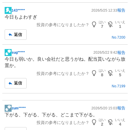
報告
143*****
2026/5/25 12:33
掲
今日もよわすぎ
示
はい
いいえ
投資の参考になりましたか？
板
7
1
記
返信
No.
7200
事
報告
sug*****
2026/5/22 9:42
掲
今日も弱いか。良い会社だと思うがね。配当貰いながら放
示
置か。
板
はい
いいえ
投資の参考になりましたか？
記
8
5
事
返信
No.
7199
報告
zum*****
2026/5/20 15:03
掲
下がる、下がる、下がる、どこまで下がる。
示
はい
いいえ
投資の参考になりましたか？
板
2
4
記