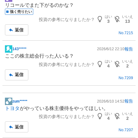
掲
リコールでまた下がるのかな？
示
強く売りたい
板
はい
いいえ
投資の参考になりましたか？
記
3
13
事
返信
No.
7215
報告
143*****
2026/6/12 22:10
掲
ここの株主総会行った人いる？
示
はい
いいえ
投資の参考になりましたか？
板
4
2
記
返信
No.
7209
事
報告
zum*****
2026/6/10 14:52
掲
トヨタ
がやっている
株主優待
をやってほしい。
示
はい
いいえ
投資の参考になりましたか？
板
4
2
記
返信
No.
7207
事