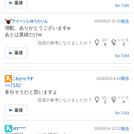
記
返信
No.
7185
事
報告
アイ〜ンしゆうたいん
2026/5/15 16:35
掲
増配、ありがとうございますw
示
あとは業績だけw
板
はい
いいえ
投資の参考になりましたか？
記
6
2
事
返信
No.
7184
報告
これからです
2026/5/15 6:44
掲
>>
7182
示
多分そうだと思いますよ
板
はい
いいえ
投資の参考になりましたか？
記
2
4
事
返信
No.
7183
報告
143*****
2026/5/14 13:22
掲