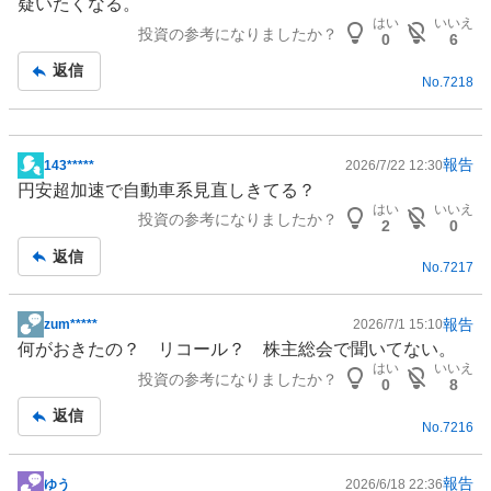
疑いたくなる。
事
はい
いいえ
投資の参考になりましたか？
0
6
返信
No.
7218
報告
143*****
2026/7/22 12:30
掲
円安超加速で自動車系見直しきてる？
示
はい
いいえ
投資の参考になりましたか？
板
2
0
記
返信
No.
7217
事
報告
zum*****
2026/7/1 15:10
掲
何がおきたの？ リコール？ 株主総会で聞いてない。
示
はい
いいえ
投資の参考になりましたか？
板
0
8
記
返信
No.
7216
事
報告
ゆう
2026/6/18 22:36