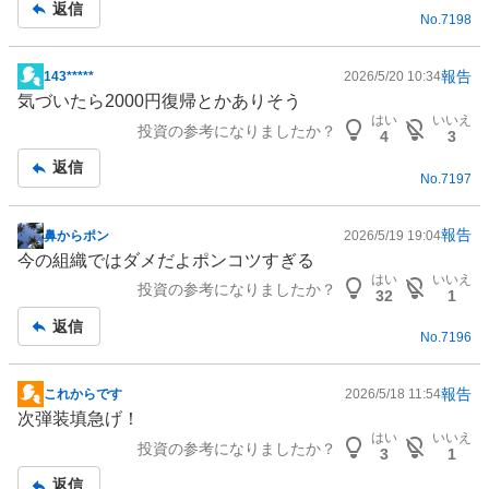
返信
No.
7198
事
報告
143*****
2026/5/20 10:34
掲
気づいたら2000円復帰とかありそう
示
はい
いいえ
投資の参考になりましたか？
板
4
3
記
返信
No.
7197
事
報告
鼻からポン
2026/5/19 19:04
掲
今の組織ではダメだよポンコツすぎる
示
はい
いいえ
投資の参考になりましたか？
板
32
1
記
返信
No.
7196
事
報告
これからです
2026/5/18 11:54
掲
次弾装填急げ！
示
はい
いいえ
投資の参考になりましたか？
板
3
1
記
返信