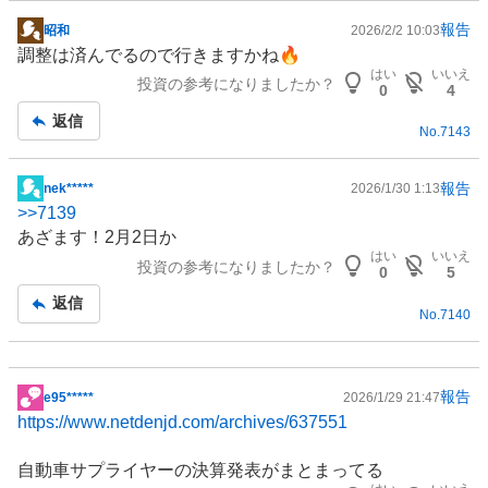
報告
昭和
2026/2/2 10:03
掲
調整は済んでるので行きますかね🔥
示
はい
いいえ
投資の参考になりましたか？
板
0
4
記
返信
No.
7143
事
報告
nek*****
2026/1/30 1:13
掲
>>
7139
示
あざます！2月2日か
板
はい
いいえ
投資の参考になりましたか？
記
0
5
事
返信
No.
7140
報告
e95*****
2026/1/29 21:47
掲
https://www.netdenjd.com/archives/637551
示
板
自動車
サプライヤーの決算発表がまとまってる
記