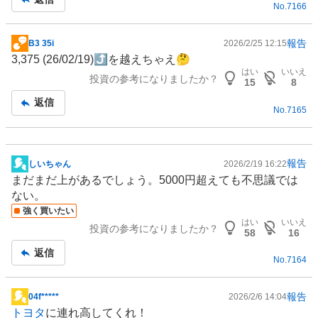
No.
7166
報告
B3 35i
2026/2/25 12:15
掲
3,375 (26/02/19)⤴を越えちゃえ🤔
示
はい
いいえ
投資の参考になりましたか？
板
15
8
記
返信
No.
7165
事
報告
しいちゃん
2026/2/19 16:22
掲
まだまだ上があるでしょう。5000円超えても不思議では
示
ない。
板
強く買いたい
記
はい
いいえ
投資の参考になりましたか？
事
58
16
返信
No.
7164
報告
04f*****
2026/2/6 14:04
掲
トヨタ
に連れ高してくれ！