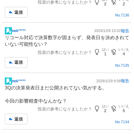
投資の参考になりましたか？
2
2
返信
No.
7136
報告
nek*****
2026/1/29 15:02
掲
リコール対応で決算数字が固まらず、発表日を決めきれて
示
いない可能性ない？
板
はい
いいえ
投資の参考になりましたか？
記
1
4
事
返信
No.
7135
報告
nek*****
2026/1/29 9:58
掲
3Qの決算発表日まだ公開されてない気がする。
示
板
今回の影響精査中なんかな？
記
はい
いいえ
投資の参考になりましたか？
事
2
5
返信
No.
7134