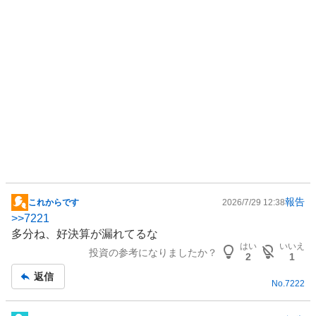
報告
これからです
2026/7/29 12:38
掲
>>
7221
示
多分ね、好決算が漏れてるな
板
はい
いいえ
投資の参考になりましたか？
記
2
1
事
返信
No.
7222