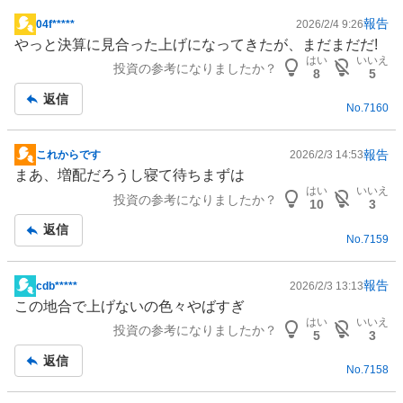
報告
04f*****
2026/2/4 9:26
掲
やっと決算に見合った上げになってきたが、まだまだだ!
示
はい
いいえ
投資の参考になりましたか？
板
8
5
記
返信
No.
7160
事
報告
これからです
2026/2/3 14:53
掲
まあ、増配だろうし寝て待ちまずは
示
はい
いいえ
投資の参考になりましたか？
板
10
3
記
返信
No.
7159
事
報告
cdb*****
2026/2/3 13:13
掲
この地合で上げないの色々やばすぎ
示
はい
いいえ
投資の参考になりましたか？
板
5
3
記
返信
No.
7158
事