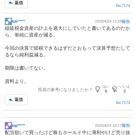
返信
No.
7174
報告
tue*****
2026/4/24 13:29
掲
繰延税金資産の計上を過大にしていたと書いてあるのだか
示
ら、単純に資産が減る。
板
記
今回の決算で節税できるはずだとおもって決算予想だして
事
るなら純利益減る。
期限は書いてない。
資料より。
はい
いいえ
投資の参考になりましたか？
6
2
返信
No.
7173
報告
top*****
2026/4/24 10:17
掲
配当狙いで買ったけど株もホールド中に薄利やけど売り抜
示