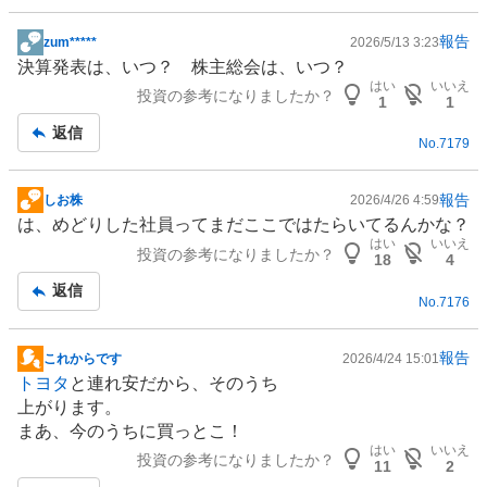
報告
zum*****
2026/5/13 3:23
掲
決算発表は、いつ？ 株主総会は、いつ？
示
はい
いいえ
投資の参考になりましたか？
板
1
1
記
返信
No.
7179
事
報告
しお株
2026/4/26 4:59
掲
は、めどりした社員ってまだここではたらいてるんかな？
示
はい
いいえ
投資の参考になりましたか？
板
18
4
記
返信
No.
7176
事
報告
これからです
2026/4/24 15:01
掲
トヨタ
と連れ安だから、そのうち
示
上がります。
板
まあ、今のうちに買っとこ！
記
はい
いいえ
投資の参考になりましたか？
事
11
2