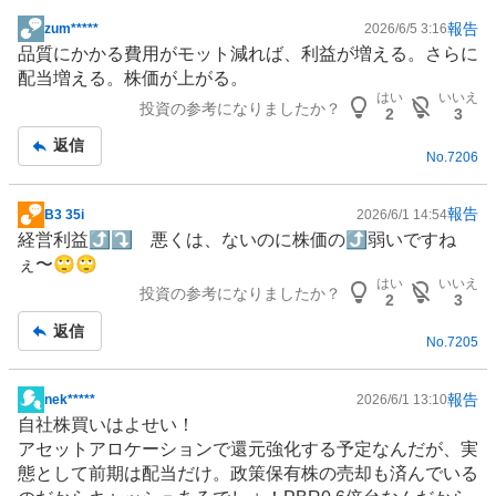
報告
zum*****
2026/6/5 3:16
掲
品質にかかる費用がモット減れば、利益が増える。さらに
示
配当増える。株価が上がる。
板
はい
いいえ
投資の参考になりましたか？
記
2
3
事
返信
No.
7206
報告
B3 35i
2026/6/1 14:54
掲
経営利益⤴⤵ 悪くは、ないのに株価の⤴弱いですね
示
ぇ〜🙄🙄
板
はい
いいえ
投資の参考になりましたか？
記
2
3
事
返信
No.
7205
報告
nek*****
2026/6/1 13:10
掲
自社株買いはよせい！
示
アセットアロケーションで還元強化する予定なんだが、実
板
態として前期は配当だけ。政策保有株の売却も済んでいる
記