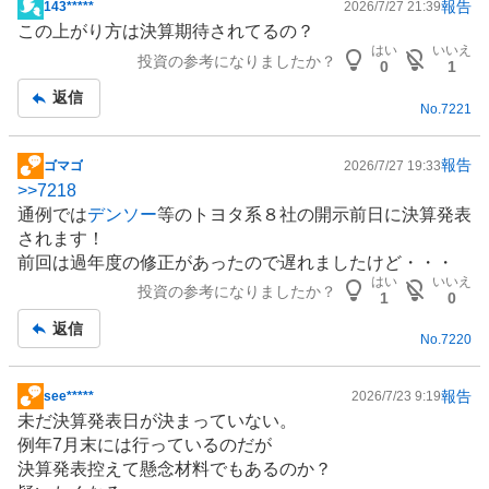
報告
143*****
2026/7/27 21:39
掲
この上がり方は決算期待されてるの？
示
はい
いいえ
投資の参考になりましたか？
板
0
1
記
返信
No.
7221
事
報告
ゴマゴ
2026/7/27 19:33
掲
>>
7218
示
通例では
デンソー
等のトヨタ系８社の開示前日に決算発表
板
されます！
記
前回は過年度の修正があったので遅れましたけど・・・
事
はい
いいえ
投資の参考になりましたか？
1
0
返信
No.
7220
報告
see*****
2026/7/23 9:19
掲
未だ決算発表日が決まっていない。
示
例年7月末には行っているのだが
板
決算発表控えて懸念材料でもあるのか？
記