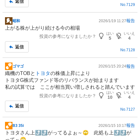
返信
No.
7129
報告
昭和
2026/1/19 11:27
掲
上がる株が上がり続ける今の相場
示
はい
いいえ
投資の参考になりましたか？
板
5
4
記
返信
No.
7128
事
報告
ゴマゴ
2026/1/15 20:24
掲
織機のTOBと
トヨタ
の株価上昇により
示
トヨタG株式
ファンド
等のリバランスが始まります
板
私の試算では ここが相当買い増しされると踏んでいます
記
はい
いいえ
投資の参考になりましたか？
事
10
4
返信
No.
7127
報告
B3 35i
2026/1/15 10:17
掲
トヨタさん上⤴⤴がってるよぉ～🙄 此処も上⤴⤴が
示
って～🙄