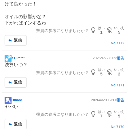
けて良かった！
板
記
オイルの影響かな？
事
下がればインするわ
はい
いいえ
投資の参考になりましたか？
1
5
返信
No.
7172
報告
a13*****
2026/4/22 8:09
掲
決算いつ？
示
はい
いいえ
投資の参考になりましたか？
板
5
2
記
返信
No.
7171
事
報告
Dimed
2026/4/20 19:11
掲
ヤバい
示
はい
いいえ
投資の参考になりましたか？
板
7
5
記
返信
No.
7170
事