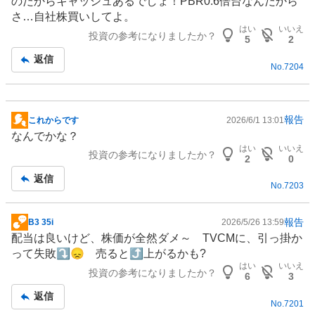
のだからキャッシュあるでしょ！PBR0.6倍台なんだから
事
さ…自社株買いしてよ。
はい
いいえ
投資の参考になりましたか？
5
2
返信
No.
7204
報告
これからです
2026/6/1 13:01
掲
なんでかな？
示
はい
いいえ
投資の参考になりましたか？
板
2
0
記
返信
No.
7203
事
報告
B3 35i
2026/5/26 13:59
掲
配当は良いけど、株価が全然ダメ～ TVCMに、引っ掛か
示
って失敗⤵😞 売ると⤴上がるかも?
板
はい
いいえ
投資の参考になりましたか？
記
6
3
事
返信
No.
7201