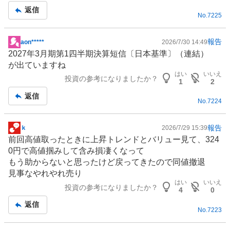
事
返信
No.
7225
報告
aon*****
2026/7/30 14:49
掲
2027年3月期第1四半期決算短信〔日本基準〕（連結）
示
が出ていますね
板
はい
いいえ
投資の参考になりましたか？
記
1
2
事
返信
No.
7224
報告
ｋ
2026/7/29 15:39
掲
前回高値取ったときに上昇トレンドとバリュー見て、324
示
0円で高値掴みして含み損凄くなって
板
もう助からないと思ったけど戻ってきたので同値撤退
記
見事なやれやれ売り
事
はい
いいえ
投資の参考になりましたか？
4
0
返信
No.
7223