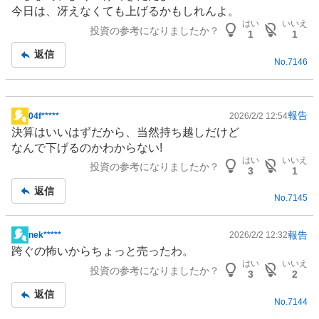
板
今日は、冴えなくても上げるかもしれんよ。
記
はい
いいえ
投資の参考になりましたか？
事
1
1
返信
No.
7146
報告
04f*****
2026/2/2 12:54
掲
決算はいいはずだから、当然持ち越しだけど
示
なんで下げるのかわからない!
板
はい
いいえ
投資の参考になりましたか？
記
3
1
事
返信
No.
7145
報告
nek*****
2026/2/2 12:32
掲
跨ぐの怖いからちょっと売ったわ。
示
はい
いいえ
投資の参考になりましたか？
板
3
2
記
返信
No.
7144
事