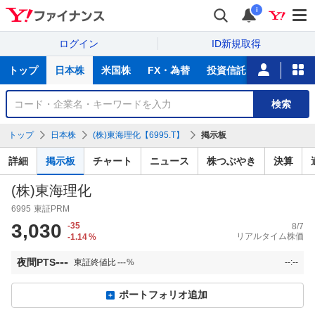
i
ログイン
ID新規取得
主
トップ
日本株
米国株
FX・為替
投資信託
ニュース
な
サ
銘
検索
ー
柄
ビ
を
トップ
日本株
(株)東海理化【6995.T】
掲示板
ス
検
索
詳細
掲示板
チャート
ニュース
株つぶやき
決算
(株)東海理化
6995
東証PRM
3,030
-35
8/7
リアルタイム株価
-1.14
%
---
夜間PTS
東証終値比
---
%
--:--
ポートフォリオ追加