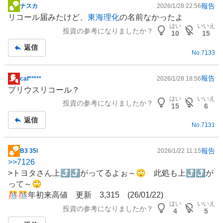
報告
ナスカ
2026/1/28 22:56
掲
リコール届みたけど、
東海理化
の名前なかったよ
示
はい
いいえ
投資の参考になりましたか？
板
10
15
記
返信
No.
7133
事
報告
caf*****
2026/1/28 18:56
掲
プリウスリコール？
示
はい
いいえ
投資の参考になりましたか？
板
15
6
記
返信
No.
7131
事
報告
B3 35i
2026/1/22 11:15
掲
>>
7126
示
>トヨタさん上⤴⤴がってるよぉ～🙄 此処も上⤴⤴が
板
って～🙄
記
🎊🎊年初来高値 更新 3,315 (26/01/22)
事
はい
いいえ
投資の参考になりましたか？
4
5