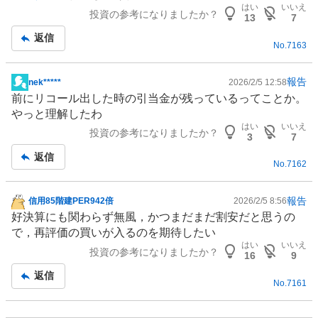
示
はい
いいえ
投資の参考になりましたか？
板
13
7
記
返信
No.
7163
事
報告
nek*****
2026/2/5 12:58
掲
前にリコール出した時の引当金が残っているってことか。
示
やっと理解したわ
板
はい
いいえ
投資の参考になりましたか？
記
3
7
事
返信
No.
7162
報告
信用85階建PER942倍
2026/2/5 8:56
掲
好決算にも関わらず無風，かつまだまだ割安だと思うの
示
で，再評価の買いが入るのを期待したい
板
はい
いいえ
投資の参考になりましたか？
記
16
9
事
返信
No.
7161