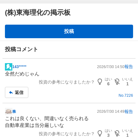
(株)東海理化の掲示板
掲
投稿
示
板
投稿コメント
報告
143*****
2026/7/30 14:50
掲
全然だめじゃん
示
はい
いいえ
投資の参考になりましたか？
板
6
1
記
返信
No.
7226
事
報告
株
2026/7/30 14:49
掲
これは良くない、間違いなく売られる
示
自動車産業は当分厳しいな
板
はい
いいえ
投資の参考になりましたか？
記
3
1