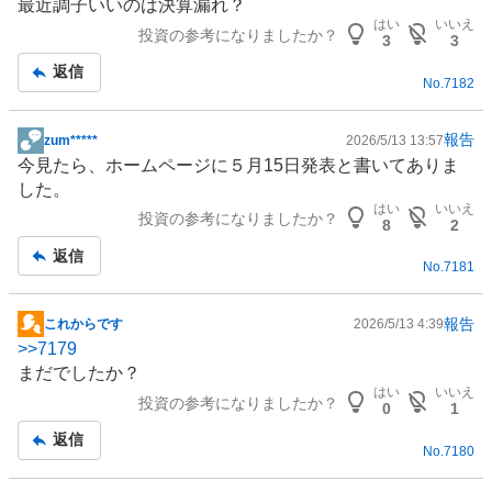
最近調子いいのは決算漏れ？
示
はい
いいえ
投資の参考になりましたか？
板
3
3
記
返信
No.
7182
事
報告
zum*****
2026/5/13 13:57
掲
今見たら、ホームページに５月15日発表と書いてありま
示
した。
板
はい
いいえ
投資の参考になりましたか？
記
8
2
事
返信
No.
7181
報告
これからです
2026/5/13 4:39
掲
>>
7179
示
まだでしたか？
板
はい
いいえ
投資の参考になりましたか？
記
0
1
事
返信
No.
7180