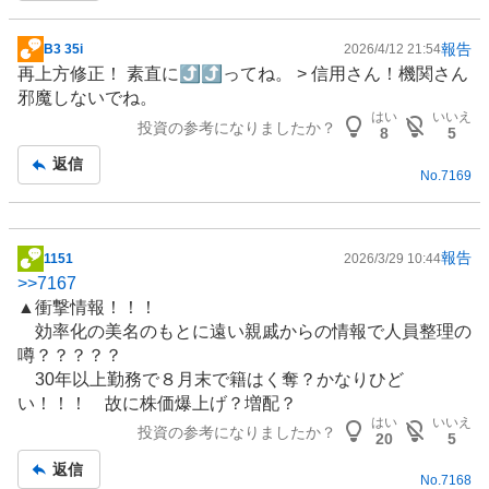
報告
B3 35i
2026/4/12 21:54
掲
再上方修正！ 素直に⤴⤴ってね。 > 信用さん！機関さん
示
邪魔しないでね。
板
はい
いいえ
投資の参考になりましたか？
記
8
5
事
返信
No.
7169
報告
1151
2026/3/29 10:44
掲
>>
7167
示
▲衝撃情報！！！
板
効率化の美名のもとに遠い親戚からの情報で人員整理の
記
噂？？？？？
事
30年以上勤務で８月末で籍はく奪？かなりひど
い！！！ 故に株価爆上げ？増配？
はい
いいえ
投資の参考になりましたか？
20
5
返信
No.
7168