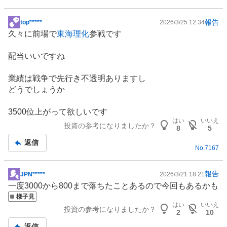
報告
top*****
2026/3/25 12:34
掲
久々に前場で
東海理化
参戦です
示
板
配当いいですね
記
事
業績は戦争で先行き不透明ありますし
どうでしょうか
3500位上がって欲しいです
はい
いいえ
投資の参考になりましたか？
8
5
返信
No.
7167
報告
JPN*****
2026/3/21 18:21
掲
一度3000から800まで落ちたことあるので今回もあるかも
示
様子見
板
はい
いいえ
投資の参考になりましたか？
記
2
10
事
返信