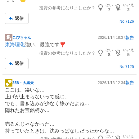
板
はい
いいえ
投資の参考になりましたか？
記
7
2
事
返信
No.
7126
報告
こびちゃん
2026/1/14 18:37
掲
東海理化
強い、最強です❣️
示
はい
いいえ
投資の参考になりましたか？
板
8
5
記
返信
No.
7125
事
報告
358・大黒天
2026/1/13 12:34
掲
ここは、凄いな…
示
上げが止まらないって感じ。
板
でも、書き込みが少なく静かだよね…
記
隠れたお宝銘柄か…
事
売るんじゃなかった…
持っていたときは、沈みっぱなしだったからな…
はい
いいえ