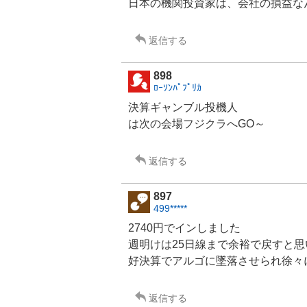
日本の機関投資家は、会社の損益な
返信する
898
ﾛｰｿﾝﾊﾟﾌﾟﾘｶ
決算
ギャンブル
投機人
は次の会場
フジクラ
へ
GO
～
返信する
897
499*****
2740円でインしました
週明けは25日線まで余裕で戻すと思
好決算でアルゴに墜落させられ徐々
返信する