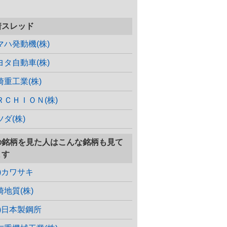
着スレッド
マハ発動機(株)
ヨタ自動車(株)
崎重工業(株)
ＲＣＨＩＯＮ(株)
ツダ(株)
の銘柄を見た人はこんな銘柄も見て
ます
株)カワサキ
崎地質(株)
株)日本製鋼所