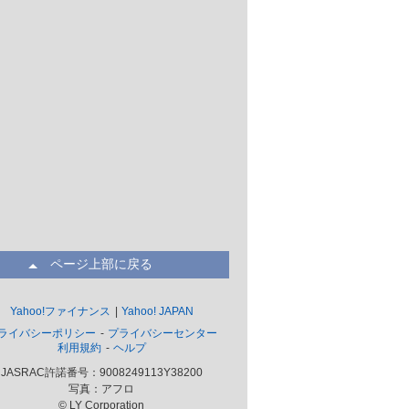
ページ上部に戻る
Yahoo!ファイナンス
Yahoo! JAPAN
ライバシーポリシー
プライバシーセンター
利用規約
ヘルプ
JASRAC許諾番号：9008249113Y38200
写真：アフロ
© LY Corporation