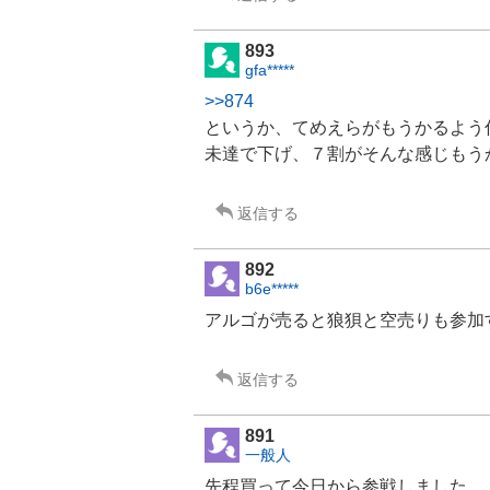
893
gfa*****
>>874
というか、てめえらがもうかるよう
未達で下げ、７割がそんな感じもう
返信する
892
b6e*****
アルゴが売ると狼狽と空売りも参加
返信する
891
一般人
先程買って今日から参戦しました