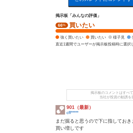
掲示板「みんなの評価」
買いたい
強
66
%
く
買
強く買いたい
買いたい
様子見
い
直近1週間でユーザーが掲示板投稿時に選択
た
い
5
3
.
1
3
%
,
掲示板のコメントはすべ
当社が投資の勧誘を
買
い
901（最新）
た
cff*****
い
まだ掘ると思うので下に指しておき
1
2
買い増しです
.