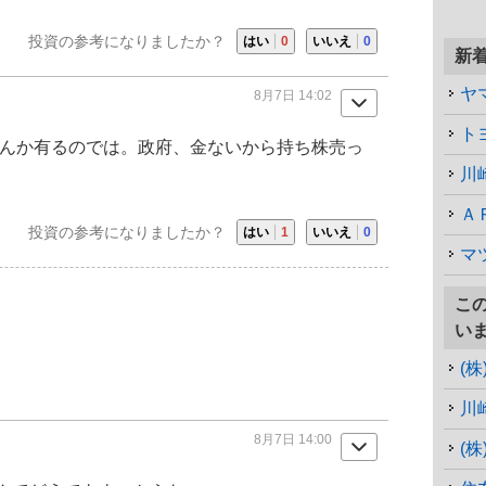
投資の参考になりましたか？
はい
0
いいえ
0
新
ヤ
8月7日 14:02
ト
んか有るのでは。政府、金ないから持ち株売っ
川
Ａ
投資の参考になりましたか？
はい
1
いいえ
0
マ
こ
い
(
川
8月7日 14:00
(