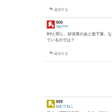
5
%
返信する
,
様
900
子
781*****
見
2
IHI
と同じ、好決算のあと急下落。な
5
ているのでは？
%
,
強
返信する
く
売
り
た
い
9
.
3
8
%
899
ねむりねこ