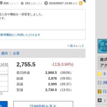
899
293
2026/08/07 14:00
見た目や機能を一部変更しました。
ます。
動整理機能がご利用いただけます
前スレッド
優待
企業
株
2,755.5
-113(-3.94%)
ア
前日終値
2,868.5
（08/06）
キ
始値
2,876
（09:00）
(
高値
2,905
（09:37）
安値
2,730.5
（13:01）
日
Ｊ
る
詳細情報を見る