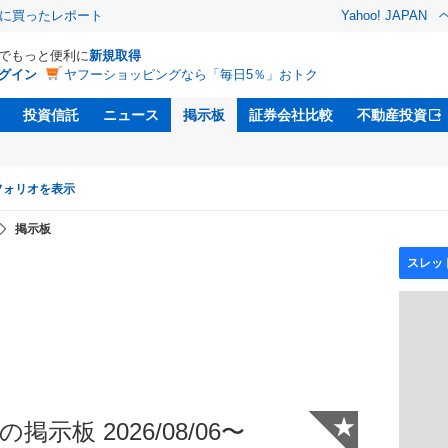
際に買ったレポート
Yahoo! JAPAN
Dでもっと便利に
新規取得
グイン
ヤフーショッピングなら「毎日5％」おトク
投資信託
ニュース
掲示板
証券会社比較
不動産投資
フォリオを表示
掲示板
★
掲示板 2026/08/06〜