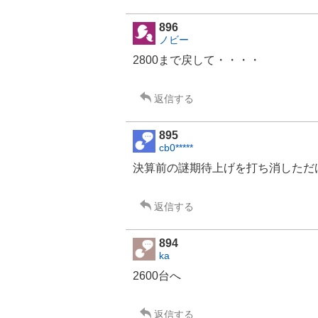
896
ノビー
2800まで戻して・・・・
返信する
895
cb0*****
決算前の謎期待上げを打ち消しただ
返信する
894
ka
2600台へ
返信する