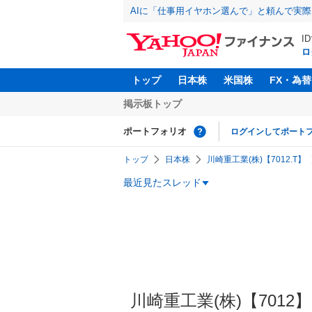
AIに「仕事用イヤホン選んで」と頼んで実
I
ロ
トップ
日本株
米国株
FX・為替
掲示板トップ
ポートフォリオ
ログインしてポート
トップ
日本株
川崎重工業(株)【7012.T】
最近見たスレッド
川崎重工業(株)【7012】の