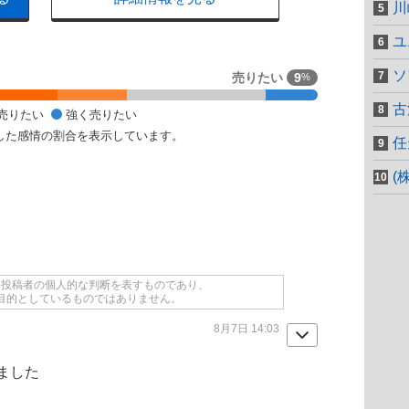
川
ユ
ソ
売りたい
9
%
古
売りたい
強く売りたい
した感情の割合を表示しています。
任
(
て投稿者の個人的な判断を表すものであり、
目的としているものではありません。
8月7日 14:03
ました