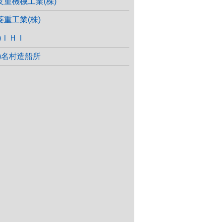
友重機械工業(株)
菱重工業(株)
株)ＩＨＩ
株)名村造船所