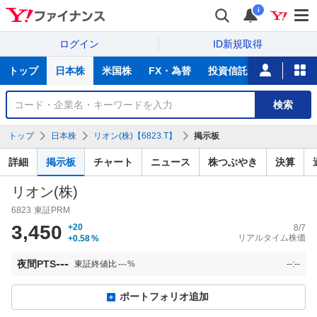
i
ログイン
ID新規取得
主
トップ
日本株
米国株
FX・為替
投資信託
ニュース
な
サ
銘
検索
ー
柄
ビ
を
トップ
日本株
リオン(株)【6823.T】
掲示板
ス
検
索
詳細
掲示板
チャート
ニュース
株つぶやき
決算
リオン(株)
6823
東証PRM
3,450
+20
8/7
リアルタイム株価
+0.58
%
---
夜間PTS
東証終値比
---
%
--:--
ポートフォリオ追加