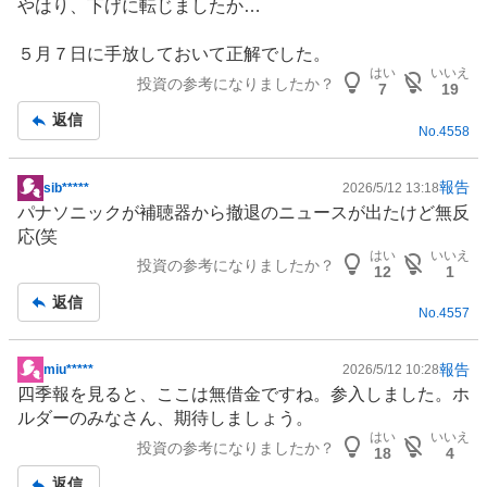
やはり、下げに転じましたか…
板
記
５月７日に手放しておいて正解でした。
事
はい
いいえ
投資の参考になりましたか？
7
19
返信
No.
4558
報告
sib*****
2026/5/12 13:18
掲
パナソニックが
補聴器
から撤退のニュースが出たけど無反
示
応(笑
板
はい
いいえ
投資の参考になりましたか？
記
12
1
事
返信
No.
4557
報告
miu*****
2026/5/12 10:28
掲
四季報を見ると、ここは無借金ですね。参入しました。ホ
示
ルダーのみなさん、期待しましょう。
板
はい
いいえ
投資の参考になりましたか？
記
18
4
事
返信