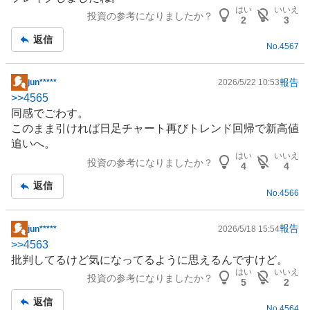
示
はい
いいえ
投資の参考になりましたか？
板
2
3
記
返信
No.
4567
事
報告
jun*****
2026/5/22 10:53
掲
>>
4565
示
同感でごわす。
板
このまま引ければ日足チャート再びトレンド回帰で新高値
記
追いへ。
事
はい
いいえ
投資の参考になりましたか？
4
4
返信
No.
4566
報告
jun*****
2026/5/18 15:54
掲
>>
4563
示
批判してるけど気になってるように思えるんですけど。
板
はい
いいえ
投資の参考になりましたか？
記
5
2
事
返信
No.
4564