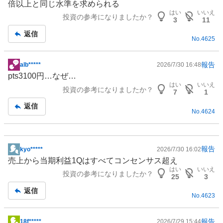
倍以上と同じ水準を求められる
板
はい
いいえ
投資の参考になりましたか？
記
3
11
事
返信
No.
4625
報告
alb*****
2026/7/30 16:48
掲
pts3100円…なぜ…
示
はい
いいえ
投資の参考になりましたか？
板
7
1
記
返信
No.
4624
事
報告
kyo*****
2026/7/30 16:02
掲
売上から当期利益1Qはすべてコンセンサス超え
示
はい
いいえ
投資の参考になりましたか？
板
25
3
記
返信
No.
4623
事
報告
18f*****
2026/7/29 15:44