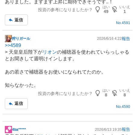
ありました。ますます上昇に期待できそうです..！
記
はい
いいえ
投資の参考になりましたか？
事
49
1
返信
No.
4591
報告
狩りガール
2026/6/16 4:22
掲
>>
4589
示
> 天皇皇后陛下が
リオン
の
補聴器
を使われていらっしゃる
板
とお聞きして週明けインします。
記
事
あの若さで補聴器をお使いになられてたのか。
知らなかった。
はい
いいえ
投資の参考になりましたか？
8
8
返信
No.
4590
報告
4ba*****
2026/6/13 19:35
掲