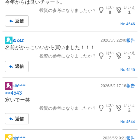
今年からは良いチャート。
示
はい
いいえ
投資の参考になりましたか？
板
8
1
記
返信
No.
4546
事
報告
ぬるぽ
2026/5/3 22:40
掲
名前がかっこいいから買いました！！！
示
はい
いいえ
投資の参考になりましたか？
板
7
3
記
返信
No.
4545
事
報告
sib*****
2026/5/2 17:18
掲
>>
4543
示
寒いでー笑
板
はい
いいえ
投資の参考になりましたか？
記
3
2
事
返信
No.
4544
報告
gjg*****
2026/5/2 9:21