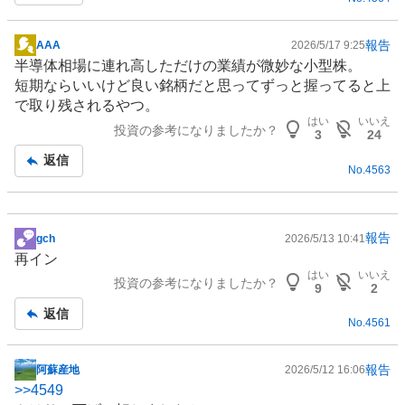
報告
AAA
2026/5/17 9:25
掲
半導体相場に連れ高しただけの業績が微妙な小型株。
示
短期ならいいけど良い銘柄だと思ってずっと握ってると上
板
で取り残されるやつ。
記
はい
いいえ
投資の参考になりましたか？
事
3
24
返信
No.
4563
報告
gch
2026/5/13 10:41
掲
再イン
示
はい
いいえ
投資の参考になりましたか？
板
9
2
記
返信
No.
4561
事
報告
阿蘇産地
2026/5/12 16:06
掲
>>
4549
示