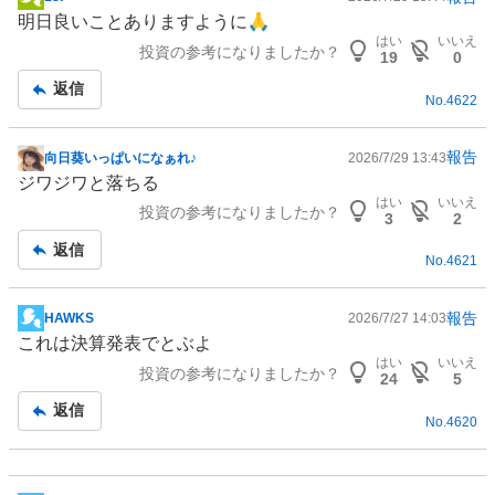
掲
明日良いことありますように🙏
示
はい
いいえ
投資の参考になりましたか？
板
19
0
記
返信
No.
4622
事
報告
向日葵いっぱいになぁれ♪
2026/7/29 13:43
掲
ジワジワと落ちる
示
はい
いいえ
投資の参考になりましたか？
板
3
2
記
返信
No.
4621
事
報告
HAWKS
2026/7/27 14:03
掲
これは決算発表でとぶよ
示
はい
いいえ
投資の参考になりましたか？
板
24
5
記
返信
No.
4620
事