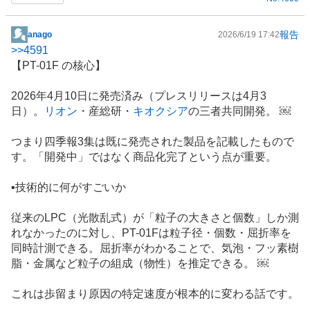
報告
anago
2026/6/19 17:42
掲
>>
4591
示
【PT-01F の核心】
板
記
2026年4月10日に発売済み（プレスリリースは4月3
事
日）。
リオン
・産総研・
キオクシア
の三者共同開発。 ￼
つまり四季報3集は既に発売された製品を記載したもので
す。「開発中」ではなく商品化完了という点が重要。
▪️技術的に何がすごいか
従来のLPC（光散乱式）が「粒子の大きさと個数」しか測
れなかったのに対し、PT-01Fは粒子径・個数・屈折率を
同時計測できる。屈折率がわかることで、気泡・フッ素樹
脂・金属など粒子の組成（物性）を推定できる。 ￼
これは歩留まり原因の特定速度が根本的に変わる話です。