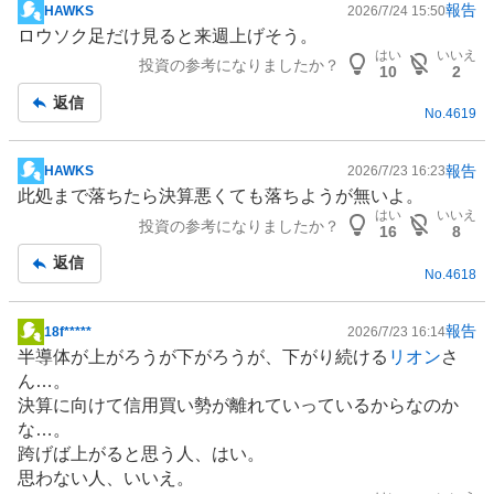
報告
HAWKS
2026/7/24 15:50
掲
ロウソク足だけ見ると来週上げそう。
示
はい
いいえ
投資の参考になりましたか？
板
10
2
記
返信
No.
4619
事
報告
HAWKS
2026/7/23 16:23
掲
此処まで落ちたら決算悪くても落ちようが無いよ。
示
はい
いいえ
投資の参考になりましたか？
板
16
8
記
返信
No.
4618
事
報告
18f*****
2026/7/23 16:14
掲
半導体
が上がろうが下がろうが、下がり続ける
リオン
さ
示
ん…。
板
決算に向けて信用買い勢が離れていっているからなのか
記
な…。
事
跨げば上がると思う人、はい。
思わない人、いいえ。