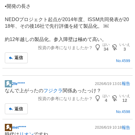
▪️開発の長さ
NEDOプロジェクト起点が2014年度、ISSM共同発表が20
18年、その後16社で先行評価を経て製品化。 ￼
約12年越しの製品化。参入障壁は極めて高い。
はい
いいえ
投資の参考になりましたか？
34
3
返信
No.
4599
報告
2fe*****
2026/6/19 13:01
掲
なんで上がったの
フジクラ
関係あったっけ？
示
はい
いいえ
投資の参考になりましたか？
板
4
12
記
返信
No.
4598
事
報告
met*****
2026/6/19 10:18
掲
時代は
リオン
ですね。