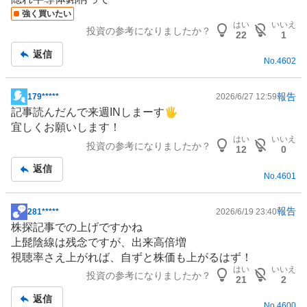
板
強く買いたい
記
はい
いいえ
投資の参考になりましたか？
事
22
1
返信
No.
4602
報告
179*****
2026/6/27 12:59
掲
記事読んだんで来週INしまーす🖐️
示
宜しくお願いします！
板
はい
いいえ
投資の参考になりましたか？
記
12
0
事
返信
No.
4601
報告
281*****
2026/6/19 23:40
掲
株探記事での上げですかね
示
上髭陰線は残念ですが、出来高倍増
板
視聴率さえ上がれば、自ずと株価も上がるはず！
記
はい
いいえ
投資の参考になりましたか？
事
21
2
返信
No.
4600