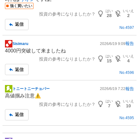
示
強く買いたい
板
はい
いいえ
投資の参考になりましたか？
記
28
2
事
返信
No.
4597
報告
Sisimaru
2026/6/19 9:09
掲
4000円突破して来ましたね
示
はい
いいえ
投資の参考になりましたか？
板
15
4
記
返信
No.
4596
事
報告
トニートニーチョパー
2026/6/19 7:22
掲
高値掴み注意⚠️
示
はい
いいえ
投資の参考になりましたか？
板
7
10
記
返信
No.
4595
事