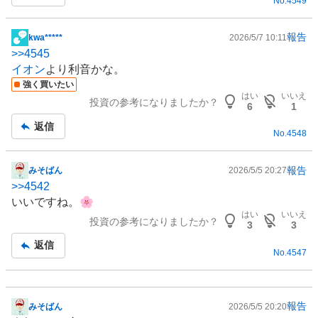
No.
4549
報告
kwa*****
2026/5/7 10:11
掲
>>
4545
示
イオン
より利音かな。
板
強く買いたい
記
はい
いいえ
投資の参考になりましたか？
事
6
1
返信
No.
4548
報告
みそばん
2026/5/5 20:27
掲
>>
4542
示
いいですね。🌸
板
はい
いいえ
投資の参考になりましたか？
記
3
3
事
返信
No.
4547
報告
みそばん
2026/5/5 20:20
掲