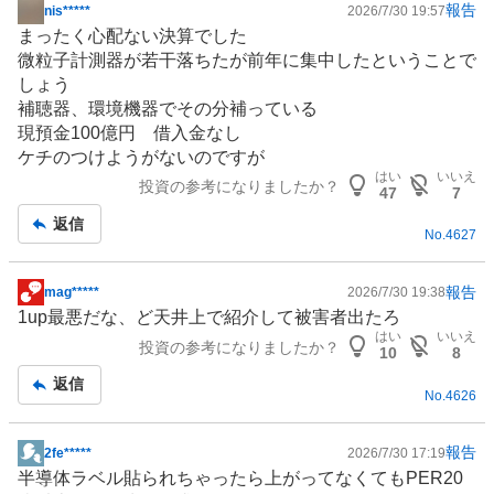
報告
nis*****
2026/7/30 19:57
掲
まったく心配ない決算でした
示
微粒子計測器が若干落ちたが前年に集中したということで
板
しょう
記
補聴器
、環境機器でその分補っている
事
現預金100億円 借入金なし
ケチのつけようがないのですが
はい
いいえ
投資の参考になりましたか？
47
7
返信
No.
4627
報告
mag*****
2026/7/30 19:38
掲
1up最悪だな、ど天井上で紹介して被害者出たろ
示
はい
いいえ
投資の参考になりましたか？
板
10
8
記
返信
No.
4626
事
報告
2fe*****
2026/7/30 17:19
掲
半導体ラベル貼られちゃったら上がってなくてもPER20
示