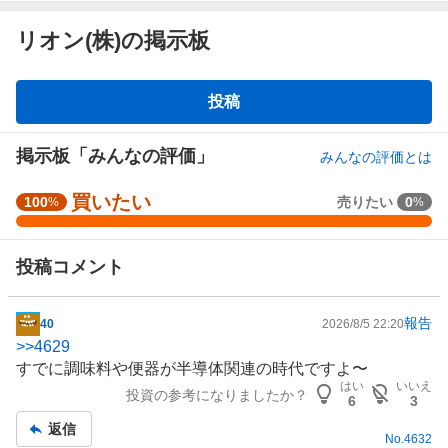
リオン(株)の掲示板
掲
投稿
示
板
掲示板「みんなの評価」
みんなの評価とは
買いたい
強
100
売りたい
0
%
%
く
買
投稿コメント
い
た
い
報告
40
2026/8/5 22:20
掲
1
>>
4629
示
0
すでに
調味料
や便器が
半導体
関連の時代ですよ〜
板
0
はい
いいえ
投資の参考になりましたか？
記
%
6
3
事
、
返信
No.
4632
買