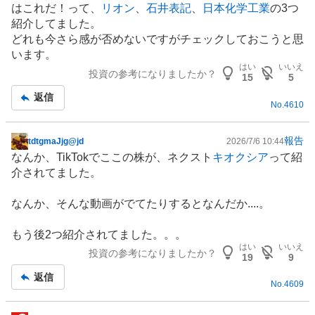
はこれだ！って、
リオン
、
石井表記
、
日本化学工業
の3つ
事
紹介してました。
どれも今さら感が否めないですがチェックしておこうと思
います。
はい
いいえ
投資の参考になりましたか？
15
5
返信
No.
4610
報告
tdtgmaJjg@jd
2026/7/6 10:44
掲
なんか、TikTokでここの株が、ネクスト
キオクシア
って紹
示
介されてました。
板
記
なんか、そんな動画がでてたりするとなんだか....。
事
もう後2つ紹介されてました。。。
はい
いいえ
投資の参考になりましたか？
19
9
返信
No.
4609