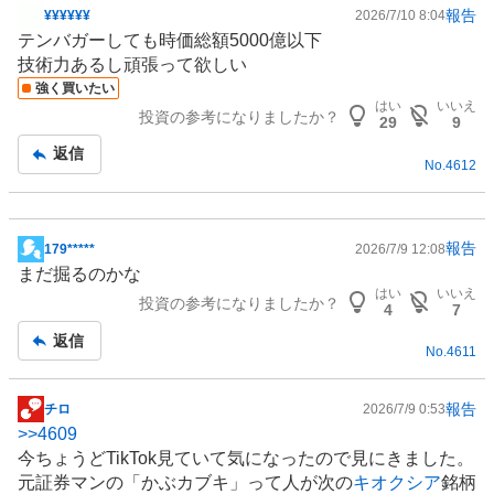
報告
¥¥¥¥¥¥
2026/7/10 8:04
掲
テンバガーしても時価総額5000億以下
示
技術力あるし頑張って欲しい
板
強く買いたい
記
はい
いいえ
投資の参考になりましたか？
事
29
9
返信
No.
4612
報告
179*****
2026/7/9 12:08
掲
まだ掘るのかな
示
はい
いいえ
投資の参考になりましたか？
板
4
7
記
返信
No.
4611
事
報告
チロ
2026/7/9 0:53
掲
>>
4609
示
今ちょうどTikTok見ていて気になったので見にきました。
板
元証券マンの「かぶカブキ」って人が次の
キオクシア
銘柄
記