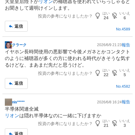
天皇皇后陛下が
リオン
の
補聴器
を使われていらっしゃると
示
お聞きして週明けインします。
板
はい
いいえ
投資の参考になりましたか？
記
24
6
事
返信
No.
4589
報告
クラーク
2026/6/9 21:23
掲
イヤホン長時間使用の悪影響で今後メガネとかコンタクト
示
のように
補聴器
が多くの方に使われる時代がきそうな気す
板
るけどな、まあまだ先だと思うけど。
記
はい
いいえ
投資の参考になりましたか？
事
22
5
返信
No.
4582
報告
nis*****
2026/6/8 16:24
掲
半導体
関連全滅
示
リオン
は隠れ半導体なのに一緒に下げますか
板
はい
いいえ
投資の参考になりましたか？
記
21
3
事
返信