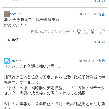
No.
4579
報告
nis*****
2026/6/5 21:26
掲
3850円を越えて上場来高値更新
示
おめでとう！
板
はい
いいえ
投資の参考になりましたか？
記
24
4
事
返信
No.
4578
報告
876*****
2026/6/3 23:25
掲
リオン
、これ普通に強いと思う。
示
板
補聴器
は国内首位級で安定、さらに液中微粒子計測器は
半
記
導体
向けで世界上位。
事
つまり「医療・補聴器の安定収益」＋「半導体・AI
データ
センター
需要の成長枠」の両方を持ってる銘柄。
今回の四季報も、営業増益・増配・最高純益圏とかなり前