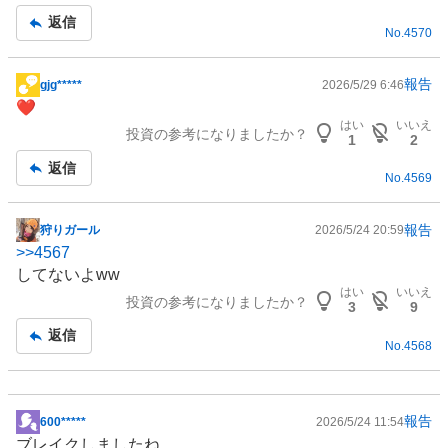
事
返信
No.
4570
報告
gjg*****
2026/5/29 6:46
掲
❤️
示
はい
いいえ
投資の参考になりましたか？
板
1
2
記
返信
No.
4569
事
報告
狩りガール
2026/5/24 20:59
掲
>>
4567
示
してないよww
板
はい
いいえ
投資の参考になりましたか？
記
3
9
事
返信
No.
4568
報告
600*****
2026/5/24 11:54
掲
ブレイクしましたね。