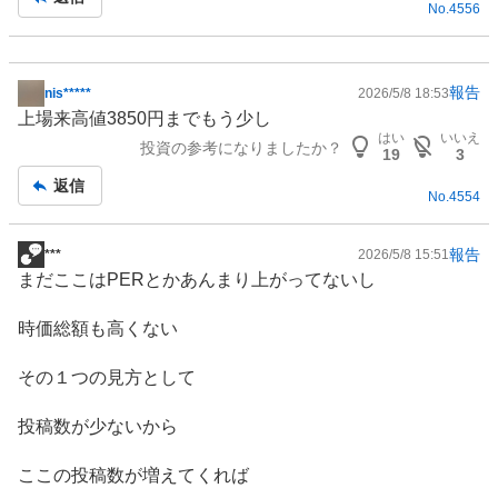
No.
4556
報告
nis*****
2026/5/8 18:53
掲
上場来高値3850円までもう少し
示
はい
いいえ
投資の参考になりましたか？
板
19
3
記
返信
No.
4554
事
報告
***
2026/5/8 15:51
掲
まだここはPERとかあんまり上がってないし
示
板
時価総額も高くない
記
事
その１つの見方として
投稿数が少ないから
ここの投稿数が増えてくれば