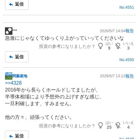
事
返信
No.
4551
報告
***
2026/5/7 14:04
掲
急激にじゃなくてゆっくり上がっていってくださいな
示
はい
いいえ
投資の参考になりましたか？
板
9
3
記
返信
No.
4550
事
報告
阿蘇産地
2026/5/7 13:12
掲
>>
4328
示
2016年から長らくホールドしてましたが、
板
半導体相場により予想外の上げすぎな感じ、
記
一旦利確します、すみません。
事
他の方々、頑張ってください。
はい
いいえ
投資の参考になりましたか？
25
4
返信