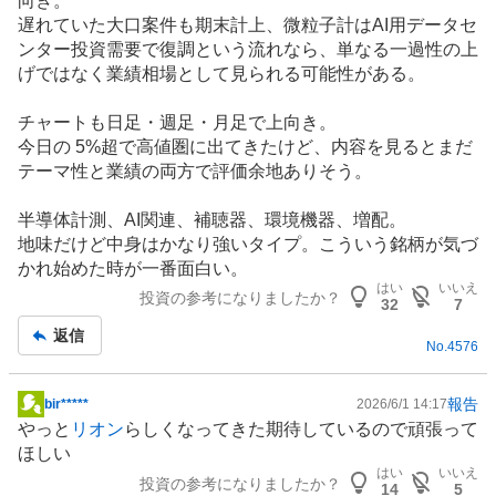
向き。
遅れていた大口案件も期末計上、微粒子計はAI用データセ
ンター投資需要で復調という流れなら、単なる一過性の上
げではなく業績相場として見られる可能性がある。
チャートも日足・週足・月足で上向き。
今日の 5%超で高値圏に出てきたけど、内容を見るとまだ
テーマ性と業績の両方で評価余地ありそう。
半導体計測、AI関連、補聴器、環境機器、増配。
地味だけど中身はかなり強いタイプ。こういう銘柄が気づ
かれ始めた時が一番面白い。
はい
いいえ
投資の参考になりましたか？
32
7
返信
No.
4576
報告
bir*****
2026/6/1 14:17
掲
やっと
リオン
らしくなってきた期待しているので頑張って
示
ほしい
板
はい
いいえ
投資の参考になりましたか？
記
14
5