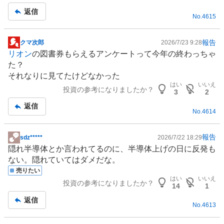
返信
No.
4615
報告
クマ次郎
2026/7/23 9:28
掲
リオン
の図書券もらえるアンケートって今年の終わっちゃ
示
た？
板
それなりに見てたけどなかった
記
はい
いいえ
投資の参考になりましたか？
事
3
2
返信
No.
4614
報告
sdz*****
2026/7/22 18:29
掲
隠れ
半導体
とか言われてるのに、半導体上げの日に反発も
示
ない。隠れていてはダメだな。
板
売りたい
記
はい
いいえ
投資の参考になりましたか？
事
14
1
返信
No.
4613