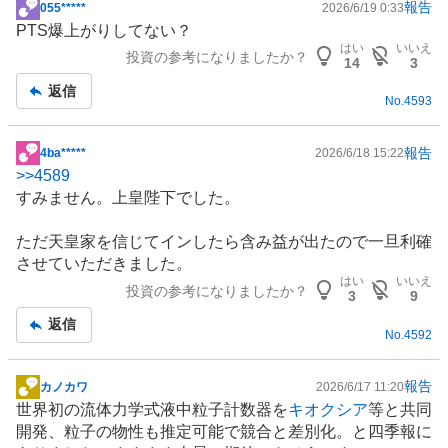
報告
055*****
2026/6/19 0:33
掲
PTS爆上がりしてない？
示
はい
いいえ
投資の参考になりましたか？
板
14
3
記
返信
No.
4593
事
報告
4ba*****
2026/6/18 15:22
掲
>>
4589
示
すみません。上皇陛下でした。
板
記
ただ天皇家を信じてインしたら含み益が出たので一旦利確
事
させていただきました。
はい
いいえ
投資の参考になりましたか？
3
9
返信
No.
4592
報告
カノカワ
2026/6/17 11:20
掲
世界初の流体力学式液中粒子計数器を
キオクシア
等と共同
示
開発、粒子の物性も推定可能で競合と差別化。と四季報に
板