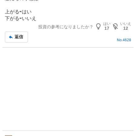
板
く
記
売
上がる⇨はい
事
り
下がる⇨いいえ
た
はい
いいえ
投資の参考になりましたか？
17
12
い
0
返信
No.
4628
%