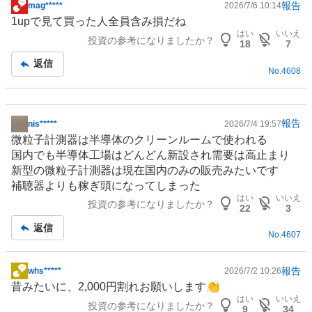
報告
mag*****
2026/7/6 10:14
掲
1upで見て買った人全員含み損だね
示
はい
いいえ
投資の参考になりましたか？
板
18
7
記
返信
No.
4608
事
報告
nis*****
2026/7/4 19:57
掲
微粒子計測器は
半導体
の
クリーンルーム
で使われる
示
国内でも半導体工場はどんどん新設され需要は高止まり
板
新型の微粒子計測器は現在国内のみの販売みたいです
記
補聴器
よりも稼ぎ頭になってしまった
事
はい
いいえ
投資の参考になりましたか？
22
3
返信
No.
4607
報告
whs*****
2026/7/2 10:26
掲
昔みたいに、2,000円割れお願いします👏
示
はい
いいえ
投資の参考になりましたか？
板
9
34