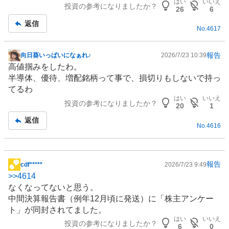
はい
いいえ
投資の参考になりましたか？
26
6
返信
No.
4617
報告
向日葵いっぱいになぁれ♪
2026/7/23 10:39
掲
高値掴みをしたわ。
示
半導体
、優待、増配銘柄って事で、損切りもしないで持っ
板
てるわ
記
はい
いいえ
投資の参考になりましたか？
事
20
1
返信
No.
4616
報告
cdf*****
2026/7/23 9:49
掲
>>
4614
示
なくなってないと思う。
板
中間決算報告書（例年12月頃に発送）に「株主アンケー
記
ト」が同封されてました。
事
はい
いいえ
投資の参考になりましたか？
6
0