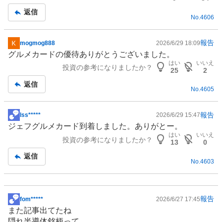
記
返信
No.
4606
事
報告
mogmog888
2026/6/29 18:09
掲
グルメカードの優待ありがとうございました。
示
はい
いいえ
投資の参考になりましたか？
板
25
2
記
返信
No.
4605
事
報告
lss*****
2026/6/29 15:47
掲
ジェフグルメカード到着しました。ありがとー。
示
はい
いいえ
投資の参考になりましたか？
板
13
0
記
返信
No.
4603
事
報告
fom*****
2026/6/27 17:45
掲
また記事出てたね
示
隠れ
半導体
銘柄って