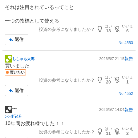
それは注目されているってこと
一つの指標として使える
はい
いいえ
投資の参考になりましたか？
13
6
返信
No.
4553
報告
ししゃも太郎
2026/5/7 21:15
掲
買いました
示
買いたい
板
はい
いいえ
投資の参考になりましたか？
記
20
1
事
返信
No.
4552
報告
***
2026/5/7 14:04
掲
>>
4549
示
10年間お疲れ様でした！！
板
はい
いいえ
投資の参考になりましたか？
記
11
2