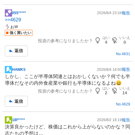
い
た
報告
055*****
2026/8/4 23:34
掲
い
>>
4629
示
0
うぉw
板
%
強く買いたい
記
はい
いいえ
、
投資の参考になりましたか？
事
4
0
様
返信
子
No.
4631
見
0
報告
HAWKS
2026/8/4 18:00
%
掲
しかし、ここが
半導体
関連とはおかしくないか？何でも半
、
示
導体だなその内外食産業や
銀行
も半導体になるよね😄
売
板
はい
いいえ
投資の参考になりましたか？
り
記
2
14
た
事
返信
No.
4629
い
0
%
報告
18f*****
2026/8/2 18:19
掲
、
決算良かったけど、株価はこれから上がらないのかな？同
示
強
志たちの予想は…