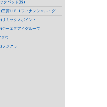
ックパッド(株)
株)三菱ＵＦＪフィナンシャル・グループ
株)リミックスポイント
株)ジーエヌアイグループ
Yダウ
株)フジクラ