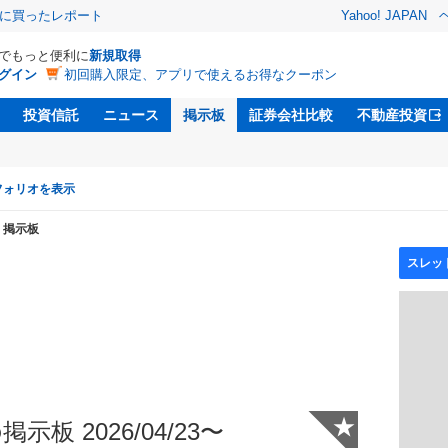
際に買ったレポート
Yahoo! JAPAN
Dでもっと便利に
新規取得
グイン
初回購入限定、アプリで使えるお得なクーポン
投資信託
ニュース
掲示板
証券会社比較
不動産投資
フォリオを表示
掲示板
★
示板 2026/04/23〜