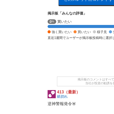
掲示板「みんなの評価」
強
0
買いたい
%
く
売
強く買いたい
買いたい
様子見
り
直近1週間でユーザーが掲示板投稿時に選択
た
い
1
0
0
%
掲示板のコメントはすべ
当社が投資の勧誘を
413（最新）
紙切れ
逆神警報発令🚨