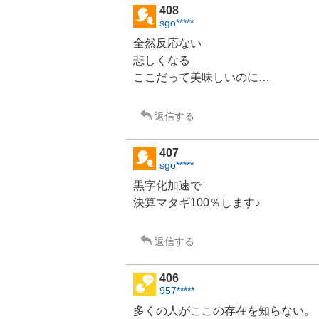
408
sgo*****
全然反応ない
悲しくなる
ここだって美味しいのに…
返信する
407
sgo*****
黒字化加速で
決算マタギ100％します♪
返信する
406
957*****
多くの人がここの存在を知らない。