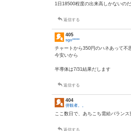
1日18500程度の出来高しかないの
返信する
405
sgo*****
チャートから350円のハネあって不
今安いから
半導体
は7/31結果だします
返信する
404
傍観者。。
ここ数日で、あちこち需給バランス
返信する