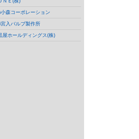
ＯＮＥ(株)
株)小森コーポレーション
株)宮入バルブ製作所
黒屋ホールディングス(株)