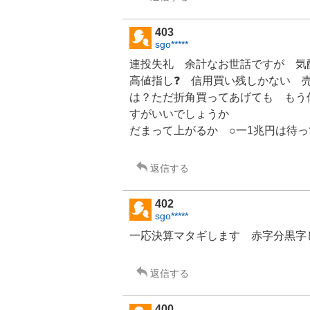
403
sgo*****
連投失礼 余計なお世話ですが 気
高値指し❓ 信用買い残しかない 
は？ただ折角買ってあげても もう
すがいいでしょうか
だまって上がるか ○一1兆円は待
返信する
402
sgo*****
一応決算マタギします 赤字分黒字
返信する
400