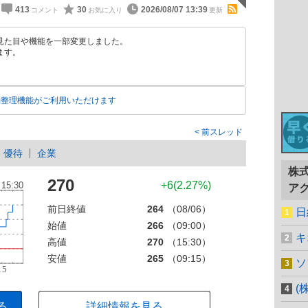
413
30
2026/08/07 13:39
見た目や機能を一部変更しました。
ます。
動整理機能がご利用いただけます
前スレッド
優待
企業
株
270
+6(2.27%)
ア
前日終値
264
（08/06）
日
始値
266
（09:00）
キ
高値
270
（15:30）
安値
265
（09:15）
ソ
(
る
詳細情報を見る