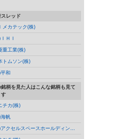
着スレッド
Ｉメカテック(株)
株)ＩＨＩ
菱重工業(株)
本トムソン(株)
)平和
の銘柄を見た人はこんな銘柄も見て
ます
ニチカ(株)
)海帆
(株)アクセルスペースホールディングス