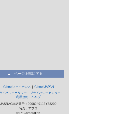
ページ上部に戻る
Yahoo!ファイナンス
Yahoo! JAPAN
ライバシーポリシー
プライバシーセンター
利用規約
ヘルプ
JASRAC許諾番号：9008249113Y38200
写真：アフロ
© LY Corporation