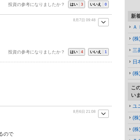
投資の参考になりましたか？
はい
3
いいえ
0
新
8月7日 09:48
Ａ
(
三
投資の参考になりましたか？
はい
4
いいえ
1
日
(株
こ
い
ユ
8月6日 21:08
(株
るので