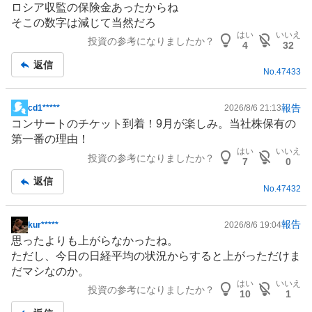
ロシア収監の保険金あったからね
板
そこの数字は減じて当然だろ
記
はい
いいえ
投資の参考になりましたか？
事
4
32
返信
No.
47433
報告
cd1*****
2026/8/6 21:13
掲
コンサートのチケット到着！9月が楽しみ。当社株保有の
示
第一番の理由！
板
はい
いいえ
投資の参考になりましたか？
記
7
0
事
返信
No.
47432
報告
kur*****
2026/8/6 19:04
掲
思ったよりも上がらなかったね。
示
ただし、今日の日経平均の状況からすると上がっただけま
板
だマシなのか。
記
はい
いいえ
投資の参考になりましたか？
事
10
1