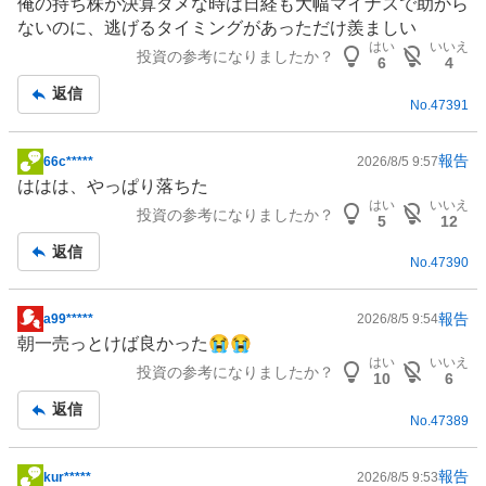
俺の持ち株が決算ダメな時は日経も大幅マイナスで助から
記
ないのに、逃げるタイミングがあっただけ羨ましい
事
はい
いいえ
投資の参考になりましたか？
6
4
返信
No.
47391
報告
66c*****
2026/8/5 9:57
掲
ははは、やっぱり落ちた
示
はい
いいえ
投資の参考になりましたか？
板
5
12
記
返信
No.
47390
事
報告
a99*****
2026/8/5 9:54
掲
朝一売っとけば良かった😭😭
示
はい
いいえ
投資の参考になりましたか？
板
10
6
記
返信
No.
47389
事
報告
kur*****
2026/8/5 9:53