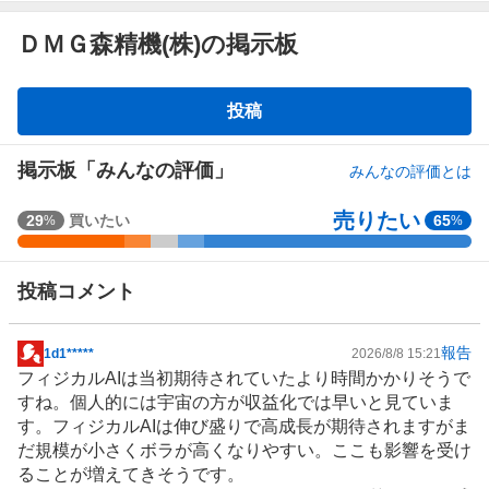
ＤＭＧ森精機(株)の掲示板
掲
投稿
示
板
掲示板「みんなの評価」
みんなの評価とは
売りたい
強
29
買いたい
65
%
%
く
買
投稿コメント
い
た
い
報告
1d1*****
2026/8/8 15:21
掲
2
フィジカルAI
は当初期待されていたより時間かかりそうで
示
3
すね。個人的には宇宙の方が収益化では早いと見ていま
板
.
す。フィジカルAIは伸び盛りで高成長が期待されますがま
記
5
だ規模が小さくボラが高くなりやすい。ここも影響を受け
事
3
ることが増えてきそうです。
%