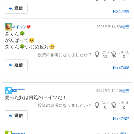
記
返信
No.
47409
事
報告
ネイルン❤︎
2026/8/5 14:53
掲
森くん🌳
示
がんばって🥺
板
森くん🌳いじめ反対🥺
記
はい
いいえ
投資の参考になりましたか？
事
12
2
返信
No.
47408
報告
53f*****
2026/8/5 14:46
掲
売った奴は何処のドイツだ！
示
はい
いいえ
投資の参考になりましたか？
板
6
2
記
返信
No.
47407
事