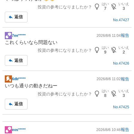
示
はい
いいえ
投資の参考になりましたか？
板
7
3
記
返信
No.
47427
事
報告
7ee*****
2026/8/6 11:04
掲
これくらいなら問題ない
示
はい
いいえ
投資の参考になりましたか？
板
9
2
記
返信
No.
47426
事
報告
6db*****
2026/8/6 11:02
掲
いつも通りの動きだねー
示
はい
いいえ
投資の参考になりましたか？
板
8
3
記
返信
No.
47425
事
報告
eos*****
2026/8/6 10:46
掲