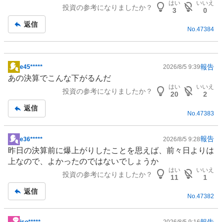
はい
いいえ
投資の参考になりましたか？
板
3
0
記
返信
No.
47384
事
報告
e45*****
2026/8/5 9:39
掲
あの決算でこんな下がるんだ
示
はい
いいえ
投資の参考になりましたか？
板
20
2
記
返信
No.
47383
事
報告
e36*****
2026/8/5 9:28
掲
昨日の決算前に爆上がりしたことを思えば、前々日よりは
示
上なので、よかったのではないでしょうか
板
はい
いいえ
投資の参考になりましたか？
記
11
1
事
返信
No.
47382
報告