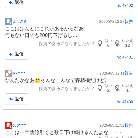
返信
No.
47402
報告
よしざき
2026/8/5 12:27
掲
ここはほんとにこれがあるからなあ
示
何もない日でも200円下げるし…
板
はい
いいえ
投資の参考になりましたか？
記
6
12
事
返信
No.
47401
報告
ikk*****
2026/8/5 12:11
掲
なんだかなあ😕そんなこんなで森精機だけど。
示
はい
いいえ
投資の参考になりましたか？
板
2
1
記
返信
No.
47400
事
報告
c60*****
2026/8/5 11:52
掲
ここは一旦陰線引くと数日下げ続けるんだよな・・・
示
はい
いいえ