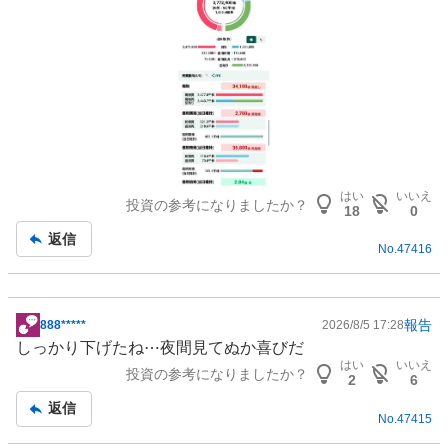
はい
いいえ
投資の参考になりましたか？
18
0
返信
No.
47416
報告
888*****
2026/8/5 17:28
掲
しっかり下げたね⋯夜間見てぬか喜びだ
示
はい
いいえ
投資の参考になりましたか？
板
2
6
記
返信
No.
47415
事