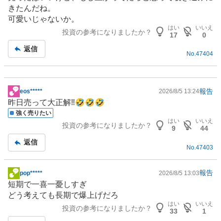
きたんだね。
可愛いじゃないか。
はい
いいえ
投資の参考になりましたか？
17
0
返信
No.
47404
報告
eos*****
2026/8/5 13:24
掲
昨日売って大正解‼️🤣🤣🤣
示
強く売りたい
板
はい
いいえ
投資の参考になりましたか？
記
9
44
事
返信
No.
47403
報告
pop*****
2026/8/5 13:03
掲
短期で一喜一憂しすぎ
示
どう考えても長期で爆上げだろ
板
はい
いいえ
投資の参考になりましたか？
記
33
1
事