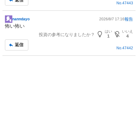
売
No.
47443
り
た
報告
nanndayo
2026/8/7 17:16
掲
い
怖い怖い
示
5
はい
いいえ
投資の参考になりましたか？
板
1
4
.
記
8
返信
No.
47442
事
8
%
、
強
く
売
り
た
い
5
8
.
8