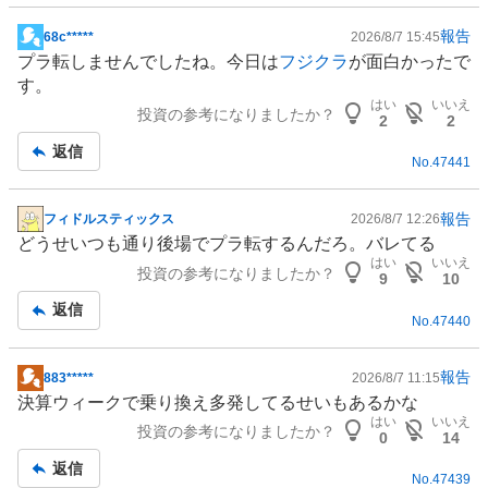
2
%
報告
68c*****
2026/8/7 15:45
掲
プラ転しませんでしたね。今日は
フジクラ
が面白かったで
示
す。
板
はい
いいえ
投資の参考になりましたか？
記
2
2
事
返信
No.
47441
報告
フィドルスティックス
2026/8/7 12:26
掲
どうせいつも通り後場でプラ転するんだろ。バレてる
示
はい
いいえ
投資の参考になりましたか？
板
9
10
記
返信
No.
47440
事
報告
883*****
2026/8/7 11:15
掲
決算ウィークで乗り換え多発してるせいもあるかな
示
はい
いいえ
投資の参考になりましたか？
板
0
14
記
返信
No.
47439
事