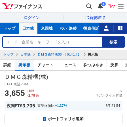
i
ログイン
ID新規取得
主
トップ
日本株
米国株
FX・為替
投資信託
ニュース
な
サ
銘
検索
ー
柄
ビ
を
トップ
日本株
ＤＭＧ森精機(株)【6141.T】
掲示板
ス
検
索
詳細
掲示板
チャート
ニュース
株つぶやき
決算
ＤＭＧ森精機(株)
6141
東証PRM
3,655
-105
8/7
リアルタイム株価
-2.79
%
3,705
夜間PTS
東証終値比
+1.37
%
8/7 21:54
ポートフォリオ追加