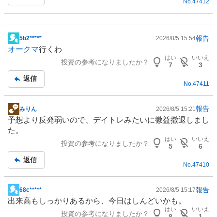
No.
47412
事
報告
5b2*****
2026/8/5 15:54
掲
オークマ
行くわ
示
はい
いいえ
投資の参考になりましたか？
板
7
3
記
返信
No.
47411
事
報告
みりん
2026/8/5 15:21
掲
予想より反発弱いので、デイトレみたいに微益撤退しまし
示
た。
板
はい
いいえ
投資の参考になりましたか？
記
5
6
事
返信
No.
47410
報告
68c*****
2026/8/5 15:17
掲
出来高もしっかりあるから、今日はしんどいかも。
示
はい
いいえ
投資の参考になりましたか？
板
8
1