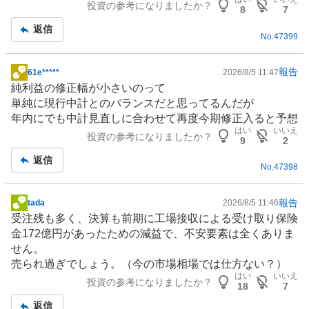
投資の参考になりましたか？
板
8
7
記
返信
No.
47399
事
報告
61e*****
2026/8/5 11:47
掲
純利益の修正幅が小さいのって
示
単純に現行中計とのバランスだと思ってるんだが
板
年内にでも中計見直しに合わせて再度今期修正入ると予想
記
はい
いいえ
投資の参考になりましたか？
事
9
2
返信
No.
47398
報告
tada
2026/8/5 11:46
掲
受注残も多く、決算も前期に工場接収による受け取り保険
示
金172億円があったための減益で、不安要素は全くありま
板
せん。
記
売られ過ぎでしょう。（今の市場相場では仕方ない？）
事
はい
いいえ
投資の参考になりましたか？
18
7
返信