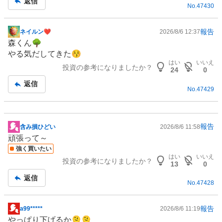
返信
No.
47430
報告
ネイルン❤︎
2026/8/6 12:37
掲
森くん🌳
示
やる気だしてきた😚
板
はい
いいえ
投資の参考になりましたか？
記
24
0
事
返信
No.
47429
報告
含み損ひどい
2026/8/6 11:58
掲
頑張って～
示
強く買いたい
板
はい
いいえ
投資の参考になりましたか？
記
13
0
事
返信
No.
47428
報告
a99*****
2026/8/6 11:19
掲
やっぱり下げるか🫠🫠