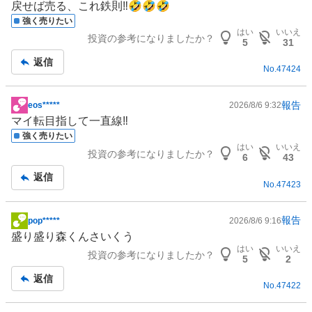
戻せば売る、これ鉄則‼️🤣🤣🤣
示
強く売りたい
板
はい
いいえ
投資の参考になりましたか？
記
5
31
事
返信
No.
47424
報告
eos*****
2026/8/6 9:32
掲
マイ転目指して一直線‼️
示
強く売りたい
板
はい
いいえ
投資の参考になりましたか？
記
6
43
事
返信
No.
47423
報告
pop*****
2026/8/6 9:16
掲
盛り盛り森くんさいくう
示
はい
いいえ
投資の参考になりましたか？
板
5
2
記
返信
No.
47422
事