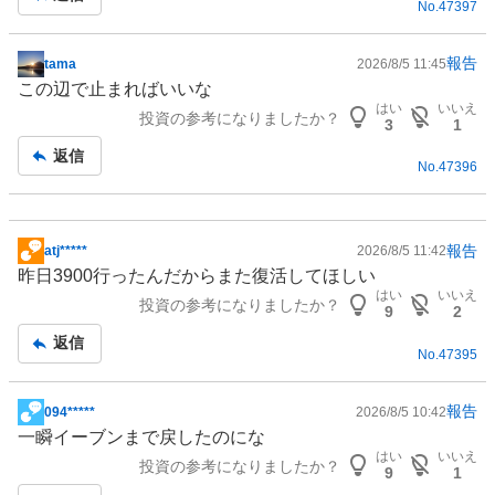
No.
47397
報告
tama
2026/8/5 11:45
掲
この辺で止まればいいな
示
はい
いいえ
投資の参考になりましたか？
板
3
1
記
返信
No.
47396
事
報告
atj*****
2026/8/5 11:42
掲
昨日3900行ったんだからまた復活してほしい
示
はい
いいえ
投資の参考になりましたか？
板
9
2
記
返信
No.
47395
事
報告
094*****
2026/8/5 10:42
掲
一瞬イーブンまで戻したのにな
示
はい
いいえ
投資の参考になりましたか？
板
9
1
記