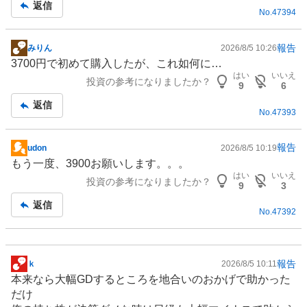
返信
No.
47394
事
報告
みりん
2026/8/5 10:26
掲
3700円で初めて購入したが、これ如何に…
示
はい
いいえ
投資の参考になりましたか？
板
9
6
記
返信
No.
47393
事
報告
udon
2026/8/5 10:19
掲
もう一度、3900お願いします。。。
示
はい
いいえ
投資の参考になりましたか？
板
9
3
記
返信
No.
47392
事
報告
ｋ
2026/8/5 10:11
掲
本来なら大幅GDするところを地合いのおかげで助かった
示
だけ
板