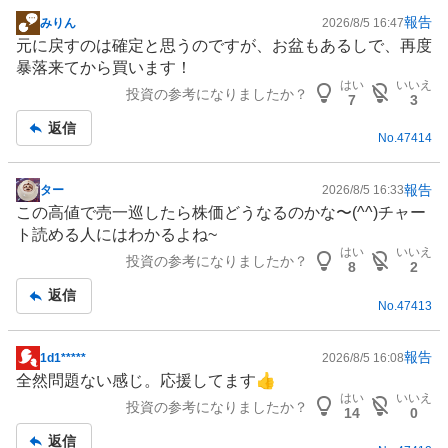
報告
みりん
2026/8/5 16:47
掲
元に戻すのは確定と思うのですが、お盆もあるしで、再度
示
暴落来てから買います！
板
はい
いいえ
投資の参考になりましたか？
記
7
3
事
返信
No.
47414
報告
ター
2026/8/5 16:33
掲
この高値で売一巡したら株価どうなるのかな〜(^^)チャー
示
ト読める人にはわかるよね~
板
はい
いいえ
投資の参考になりましたか？
記
8
2
事
返信
No.
47413
報告
1d1*****
2026/8/5 16:08
掲
全然問題ない感じ。応援してます👍
示
はい
いいえ
投資の参考になりましたか？
板
14
0
記
返信