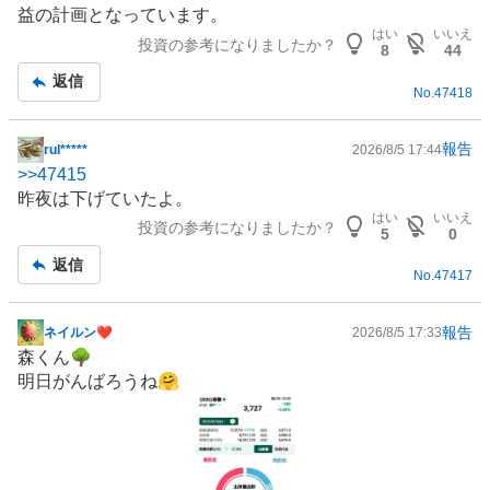
記
益の計画となっています。
事
はい
いいえ
投資の参考になりましたか？
8
44
返信
No.
47418
報告
rul*****
2026/8/5 17:44
掲
>>
47415
示
昨夜は下げていたよ。
板
はい
いいえ
投資の参考になりましたか？
記
5
0
事
返信
No.
47417
報告
ネイルン❤︎
2026/8/5 17:33
掲
森くん🌳
示
明日がんばろうね🤗
板
記
事