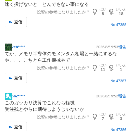
掲
速く投げないと とんでもない事になる
示
はい
いいえ
投資の参考になりましたか？
板
8
18
記
返信
No.
47388
事
報告
2eb*****
2026/8/5 9:53
掲
てか、メモリ
半導体
のモメンタム相場と一緒にするな
示
や、、、こちとら
工作機械
やで
板
はい
いいえ
投資の参考になりましたか？
記
11
1
事
返信
No.
47387
報告
5b2*****
2026/8/5 9:52
掲
このガッカリ決算でこれなら軽微
示
受注残とやらに期待しようじゃないか
板
はい
いいえ
投資の参考になりましたか？
記
7
3
事
返信
No.
47386