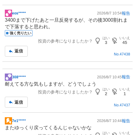
報告
eos*****
2026/8/7 10:54
掲
3400まで下げたあと一旦反発するが、その後3000割れま
示
で下落すると思われ。
板
強く売りたい
記
はい
いいえ
投資の参考になりましたか？
事
3
45
返信
No.
47438
報告
308*****
2026/8/7 10:45
掲
耐えてる方な気もしますが、どうでしょう
示
はい
いいえ
投資の参考になりましたか？
板
2
1
記
返信
No.
47437
事
報告
7e1*****
2026/8/7 10:44
掲
またゆっくり戻ってくるんじゃないかな
示
はい
いいえ