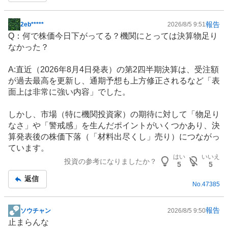
報告
2eb*****
2026/8/5 9:51
掲
Q：何で株価今日下がってる？機関にとっては決算物足り
示
なかった？
板
記
A:直近（2026年8月4日発表）の第2四半期決算は、受注額
事
が過去最高を更新し、通期予想も上方修正されるなど「表
面上は非常に強い内容」でした。
しかし、市場（特に機関投資家）の期待に対して「物足り
なさ」や「警戒感」を生んだポイントがいくつかあり、決
算発表後の株価下落（「材料出尽くし」売り）につながっ
ています。
はい
いいえ
投資の参考になりましたか？
5
5
返信
No.
47385
報告
ソウチャン
2026/8/5 9:50
掲
止まらんな
示