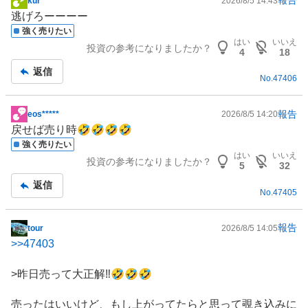
報告
kur*****
2026/8/5 14:43
掲
逃げろーーーー
示
強く売りたい
板
はい
いいえ
投資の参考になりましたか？
記
4
18
事
返信
No.
47406
報告
eos*****
2026/8/5 14:20
掲
戻せば売り時🤣🤣🤣🤣
示
強く売りたい
板
はい
いいえ
投資の参考になりましたか？
記
5
32
事
返信
No.
47405
報告
tour
2026/8/5 14:05
掲
>>
47403
示
板
>昨日売って大正解‼️🤣🤣🤣
記
事
売ったはいいけど、もし上がってたらと思って覗き込みに