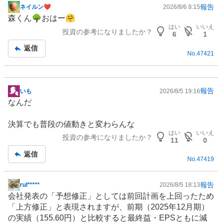
報告
ネイルン❤︎
2026/8/6 8:15
掲
森くん🌳おはー🤗
示
はい
いいえ
投資の参考になりましたか？
板
6
1
記
返信
No.
47421
事
報告
いも
2026/8/5 19:16
掲
なんだ
示
板
決算でも普段の値動きと変わらんな
記
はい
いいえ
投資の参考になりましたか？
事
11
0
返信
No.
47419
報告
rul*****
2026/8/5 18:13
掲
会社発表の「予想修正」としては前回計画を上回ったため
示
「上方修正」と表現されますが、前期（2025年12月期）
板
の実績（155.60円）と比較すると最終益・EPSともに減