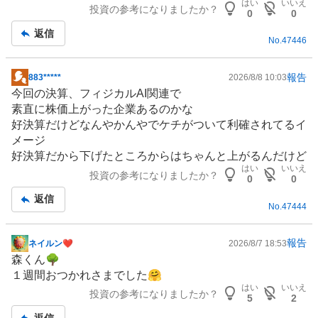
はい
いいえ
投資の参考になりましたか？
、
0
0
買
返信
No.
47446
い
た
い
報告
883*****
2026/8/8 10:03
掲
5
今回の決算、
フィジカルAI
関連で
示
.
素直に株価上がった企業あるのかな
板
8
好決算だけどなんやかんやでケチがついて利確されてるイ
記
8
メージ
事
%
好決算だから下げたところからはちゃんと上がるんだけど
、
はい
いいえ
投資の参考になりましたか？
0
0
様
返信
子
No.
47444
見
5
報告
ネイルン❤︎
2026/8/7 18:53
.
掲
森くん🌳
8
示
１週間おつかれさまでした🤗
8
板
はい
いいえ
%
投資の参考になりましたか？
記
5
2
、
事
返信