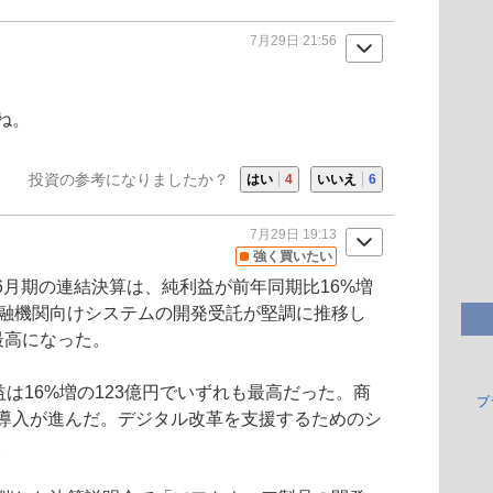
7月29日 21:56
ね。
投資の参考になりましたか？
はい
4
いいえ
6
7月29日 19:13
強く買いたい
1〜6月期の連結決算は、純利益が前年同期比16%増
融機関向けシステムの開発受託が堅調に推移し
最高になった。
益は16%増の123億円でいずれも最高だった。
商
プ
導入が進んだ。デジタル改革を支援するためのシ
。