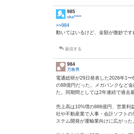
985
oka*****
>>984
動いてはいるけど、金額が微妙です
返信する
984
万株男
電通総研
が29日発表した2026年
の88億円だった。
メガバンク
など金
た。同期間としては2年連続で過去
売上高は10%増の886億円、営業利
社
や不動産業で人事・会計ソフトの
ステム開発が運輸業向けに広がった