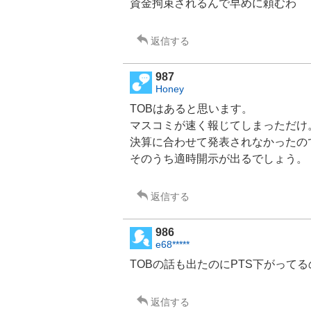
資金拘束されるんで早めに頼むわ
返信する
987
Honey
TOBはあると思います。
マスコミが速く報じてしまっただけ
決算に合わせて発表されなかったの
そのうち適時開示が出るでしょう。
返信する
986
e68*****
TOBの話も出たのにPTS下がって
返信する