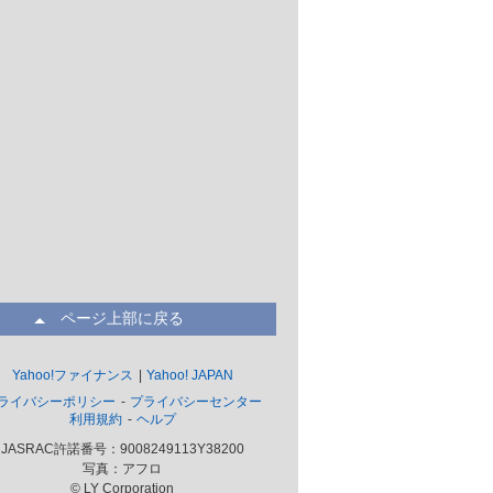
ページ上部に戻る
Yahoo!ファイナンス
Yahoo! JAPAN
ライバシーポリシー
プライバシーセンター
利用規約
ヘルプ
JASRAC許諾番号：9008249113Y38200
写真：アフロ
© LY Corporation