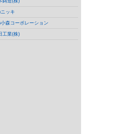
本鋳造(株)
株)ニッキ
株)小森コーポレーション
田工業(株)