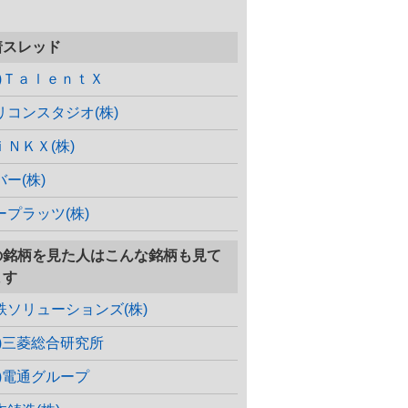
着スレッド
株)ＴａｌｅｎｔＸ
リコンスタジオ(株)
ｉＮＫＸ(株)
バー(株)
ープラッツ(株)
の銘柄を見た人はこんな銘柄も見て
ます
鉄ソリューションズ(株)
株)三菱総合研究所
株)電通グループ