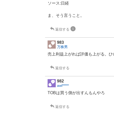
ソース:日経
ま、そう言うこと。
返信する
1
983
万株男
売上利益上がれば評価も上がる。ひ
返信する
982
awl*****
TOBは買う側が出すんもんやろ
返信する