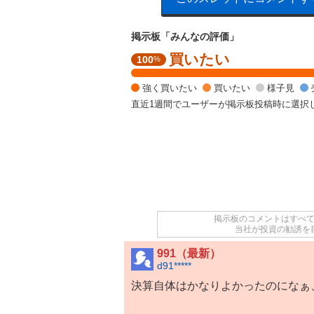
掲示板「みんなの評価」
買いたい
強
100
%
く
買
強く買いたい
買いたい
様子見
い
直近1週間でユーザーが掲示板投稿時に選択
た
い
1
0
0
%
掲示板のコメントはすべ
当社が投資の勧誘を
991（最新）
d91*****
決算自体はかなりよかったのになぁ