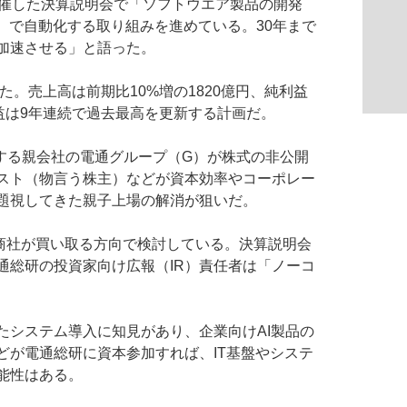
開催した決算説明会で「ソフトウエア製品の開発
）で自動化する取り組みを進めている。30年まで
加速させる」と語った。
た。売上高は前期比10%増の1820億円、純利益
利益は9年連続で過去最高を更新する計画だ。
有する親会社の
電通グループ
（G）が株式の非公開
スト（物言う株主）などが資本効率やコーポレー
題視してきた親子上場の解消が狙いだ。
商社が買い取る方向で検討している。決算説明会
通総研の投資家向け広報（IR）責任者は「ノーコ
たシステム導入に知見があり、企業向けAI製品の
どが電通総研に資本参加すれば、IT基盤やシステ
能性はある。