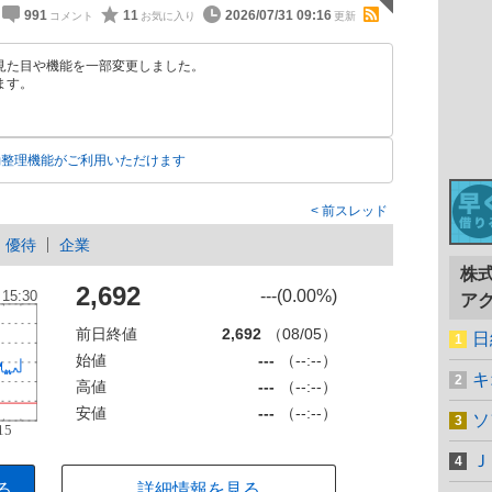
991
11
2026/07/31 09:16
見た目や機能を一部変更しました。
ます。
動整理機能がご利用いただけます
前スレッド
優待
企業
株
2,692
---(0.00%)
ア
前日終値
2,692
（08/05）
日
始値
---
（--:--）
キ
高値
---
（--:--）
安値
---
（--:--）
ソ
Ｊ
る
詳細情報を見る