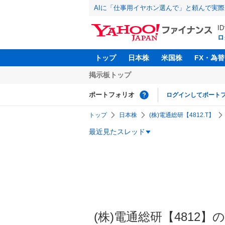
AIに「仕事用イヤホン選んで」と頼んで実
I
ロ
トップ
日本株
米国株
FX・為替
掲示板トップ
ポートフォリオ
ログインしてポート
トップ
日本株
(株)電通総研【4812.T】
最近見たスレッド
(株)電通総研【4812】の掲