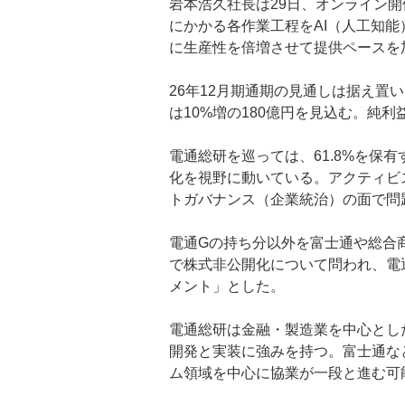
岩本浩久社長は29日、オンライン
にかかる各作業工程をAI（人工知能
に生産性を倍増させて提供ペースを
26年12月期通期の見通しは据え置い
は10%増の180億円を見込む。純
電通総研を巡っては、61.8%を保
化を視野に動いている。アクティビ
トガバナンス（企業統治）の面で問
電通Gの持ち分以外を
富士通
や総合
で株式非公開化について問われ、電
メント」とした。
電通総研は金融・製造業を中心とし
開発と実装に強みを持つ。富士通な
ム領域を中心に協業が一段と進む可