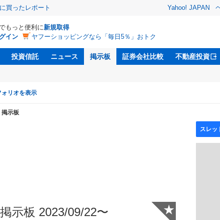
際に買ったレポート
Yahoo! JAPAN
Dでもっと便利に
新規取得
グイン
ヤフーショッピングなら「毎日5％」おトク
投資信託
ニュース
掲示板
証券会社比較
不動産投資
フォリオを表示
掲示板
★
示板 2023/09/22〜