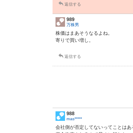
返信する
989
万株男
株価はまあそうなるよね。
寄りで買い増し。
返信する
988
mas*****
会社側が否定してないってことはあ