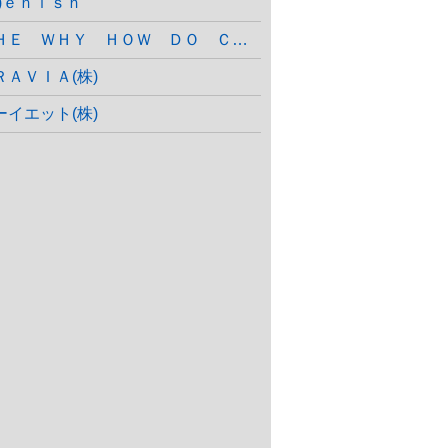
株)ｅｎｉｓｈ
ＴＨＥ ＷＨＹ ＨＯＷ ＤＯ ＣＯＭＰＡＮＹ(株)
ＲＡＶＩＡ(株)
ーイエット(株)