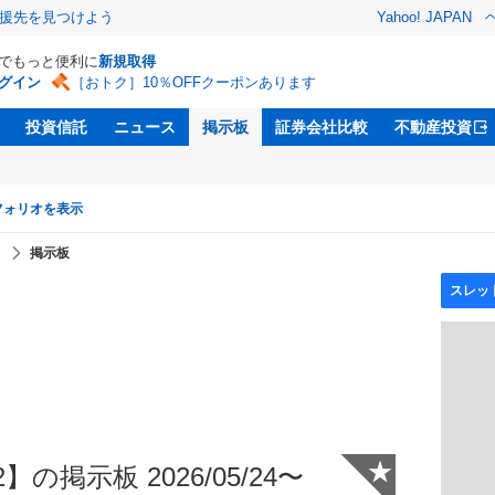
援先を見つけよう
Yahoo! JAPAN
Dでもっと便利に
新規取得
グイン
［おトク］10％OFFクーポンあります
投資信託
ニュース
掲示板
証券会社比較
不動産投資
フォリオを表示
】
掲示板
★
の掲示板 2026/05/24〜