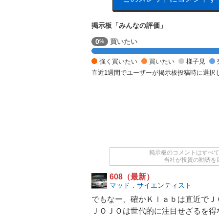
掲示板「みんなの評価」
強
0
買いたい
%
く
売
強く買いたい
買いたい
様子見
り
直近1週間でユーザーが掲示板投稿時に選択
た
い
1
0
0
%
掲示板のコメントはすべ
当社が投資の勧誘を
608（最新）
マッド．サイエンティスト
でもなー、確かＫｌａｂは直近でＪ
ＪＯＪＯは世代的に注目せざるを得