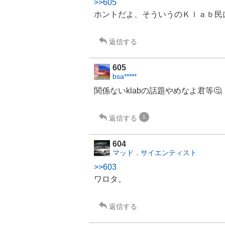
>>605
ホントだよ、そういうのＫｌａｂ民
返信する
605
bsa*****
関係ないklabの話題やめなよ君等🤔
返信する
1
604
マッド．サイエンティスト
>>603
ワロタ。
返信する