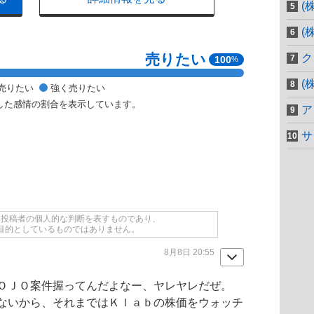
(
(
売りたい
ク
100
%
(
売りたい
強く売りたい
した感情の割合を表示しています。
ア
サ
て投稿者の個人的な判断を表すものであり、
目的としているものではありません。
8月8日 20:55
ＯＪＯ案件握ってんだよなー、ヤレヤレだぜ。
ないから、それまではＫｌａｂの株価をウォッチ