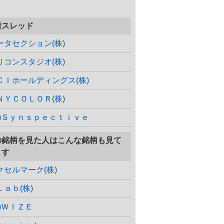
着スレッド
ータセクション(株)
リコンスタジオ(株)
ＣＩホールディングス(株)
ＮＹＣＯＬＯＲ(株)
株)Ｓｙｎｓｐｅｃｔｉｖｅ
の銘柄を見た人はこんな銘柄も見て
ます
クセルマーク(株)
Ｌａｂ(株)
株)ＷＩＺＥ