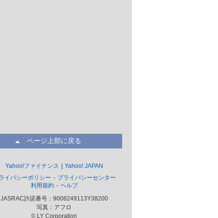
ページ上部に戻る
Yahoo!ファイナンス
Yahoo! JAPAN
ライバシーポリシー
プライバシーセンター
利用規約
ヘルプ
JASRAC許諾番号：9008249113Y38200
写真：アフロ
© LY Corporation