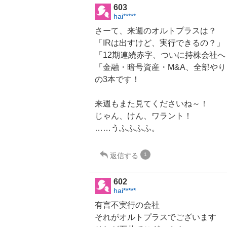
603
hai*****
さーて、来週の
オルトプラス
は？
「
IR
は出すけど、実行できるの？」
「12期連続赤字、ついに持株会社へ
「
金融
・暗号資産・M&A、全部や
の3本です！
来週もまた見てくださいね～！
じゃん、けん、ワラント！
……うふふふふ。
返信する
1
602
hai*****
有言不実行の会社
それが
オルトプラス
でございます