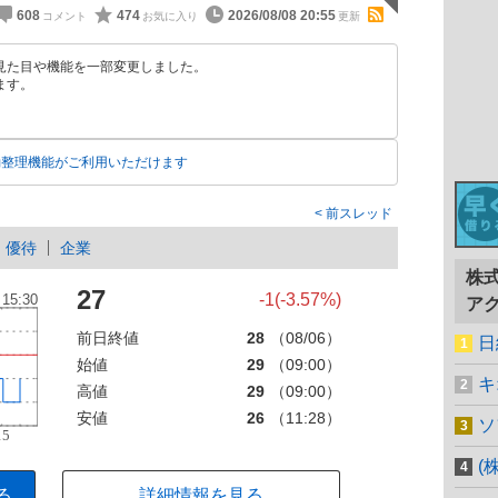
608
474
2026/08/08 20:55
見た目や機能を一部変更しました。
ます。
動整理機能がご利用いただけます
前スレッド
優待
企業
株
27
-1(-3.57%)
ア
前日終値
28
（08/06）
日
始値
29
（09:00）
キ
高値
29
（09:00）
安値
26
（11:28）
ソ
(
る
詳細情報を見る