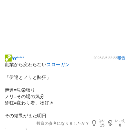
報告
fyy*****
2026/8/5 22:23
掲
創業から変わらない
スローガン
示
板
「伊達とノリと酔狂」
記
事
伊達=見栄張り
ノリ=その場の気分
酔狂=変わり者、物好き
その結果がまた明日…
はい
いいえ
投資の参考になりましたか？
15
0