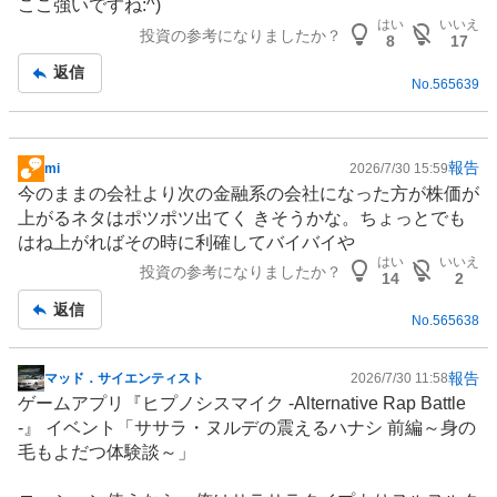
ここ強いですね:⁠^⁠)
示
はい
いいえ
投資の参考になりましたか？
板
8
17
記
返信
No.
565639
事
報告
mi
2026/7/30 15:59
掲
今のままの会社より次の金融系の会社になった方が株価が
示
上がるネタはポツポツ出てく きそうかな。ちょっとでも
板
はね上がればその時に利確してバイバイや
記
はい
いいえ
投資の参考になりましたか？
事
14
2
返信
No.
565638
報告
マッド．サイエンティスト
2026/7/30 11:58
掲
ゲーム
アプリ『ヒプノシスマイク -Alternative Rap Battle
示
-』
イベント
「ササラ・ヌルデの震えるハナシ 前編～身の
板
毛もよだつ体験談～」
記
事