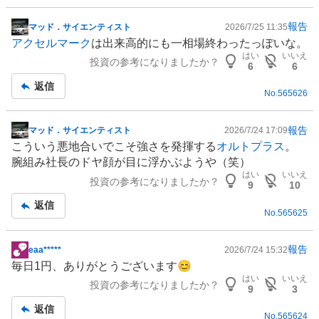
報告
マッド．サイエンティスト
2026/7/25 11:35
掲
アクセルマーク
は出来高的にも一相場終わったっぽいな。
示
はい
いいえ
投資の参考になりましたか？
板
6
6
記
返信
No.
565626
事
報告
マッド．サイエンティスト
2026/7/24 17:09
掲
こういう悪地合いでこそ強さを発揮する
オルトプラス
。
示
腕組み社長のドヤ顔が目に浮かぶようや（笑）
板
はい
いいえ
投資の参考になりましたか？
記
9
10
事
返信
No.
565625
報告
eaa*****
2026/7/24 15:32
掲
毎日1円、ありがとうございます😊
示
はい
いいえ
投資の参考になりましたか？
板
9
3
記
返信
No.
565624
事