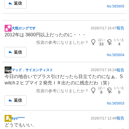
返信
No.
565605
報告
大抵ロングです
2026/7/17 16:47
掲
2012年は 3600円以上だったのに・・・
示
はい
いいえ
投資の参考になりましたか？
板
33
4
記
返信
No.
565604
事
報告
マッド．サイエンティスト
2026/7/17 16:24
掲
今日の地合いでプラス引けだったら目立てたのになぁ、S
示
witch２ヒプマイ２発売ＩＲ出たのに残念だわ（笑）
板
はい
いいえ
投資の参考になりましたか？
記
8
0
事
返信
No.
565603
報告
kyo*****
2026/7/17 12:49
掲
どうでもいい、
示