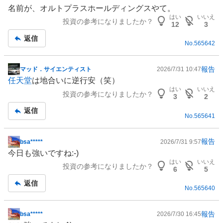
事
名前が、オルトプラスホールディングスやて。
はい
いいえ
投資の参考になりましたか？
12
3
返信
No.
565642
報告
マッド．サイエンティスト
2026/7/31 10:47
掲
任天堂
は地合いに逆行安（笑）
示
はい
いいえ
投資の参考になりましたか？
板
3
2
記
返信
No.
565641
事
報告
bsa*****
2026/7/31 9:57
掲
今日も強いですね:⁠-⁠)
示
はい
いいえ
投資の参考になりましたか？
板
6
5
記
返信
No.
565640
事
報告
bsa*****
2026/7/30 16:45
掲