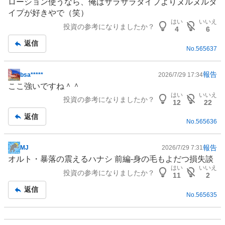
ローション使うなら、俺はサラサラタイプよりヌルヌルタ
イプが好きやで（笑）
はい
いいえ
投資の参考になりましたか？
4
6
返信
No.
565637
報告
bsa*****
2026/7/29 17:34
掲
ここ強いですね＾＾
示
はい
いいえ
投資の参考になりましたか？
板
12
22
記
返信
No.
565636
事
報告
MJ
2026/7/29 7:31
掲
オルト・暴落の震えるハナシ 前編-身の毛もよだつ損失談
示
はい
いいえ
投資の参考になりましたか？
板
11
2
記
返信
No.
565635
事