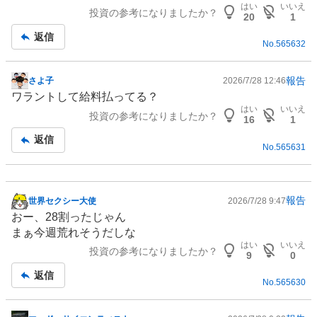
はい
いいえ
投資の参考になりましたか？
記
20
1
事
返信
No.
565632
報告
さよ子
2026/7/28 12:46
掲
ワラントして給料払ってる？
示
はい
いいえ
投資の参考になりましたか？
板
16
1
記
返信
No.
565631
事
報告
世界セクシー大使
2026/7/28 9:47
掲
おー、28割ったじゃん
示
まぁ今週荒れそうだしな
板
はい
いいえ
投資の参考になりましたか？
記
9
0
事
返信
No.
565630