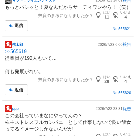
報告
マッド．サイエンティスト
2026/7/23 14:01
掲
もっとバシッと！夏なんだからサーティワンやろ！（笑）
示
はい
いいえ
投資の参考になりましたか？
板
11
4
記
返信
No.
565621
事
報告
桃太郎
2026/7/23 6:00
掲
>>
565619
示
従業員が192人もいて…
板
記
何も発展がない。
事
はい
いいえ
投資の参考になりましたか？
26
4
返信
No.
565620
報告
ppp
2026/7/22 23:31
掲
この会社っていまなにやってんの？
示
株主ストレスフルカンパニーとして仕事しないで良い飯食
板
ってるイメージしかないんだが
記
はい
いいえ