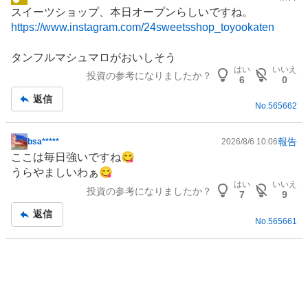
く
掲
スイーツショップ、本日オープンらしいですね。
売
示
https://www.instagram.com/24sweetsshop_toyookaten
り
板
た
記
タンフルマシュマロがおいしそう
い
事
はい
いいえ
1
投資の参考になりましたか？
6
0
0
返信
0
No.
565662
%
報告
bsa*****
2026/8/6 10:06
掲
ここは毎日強いですね😋
示
うらやましいわぁ😋
板
はい
いいえ
投資の参考になりましたか？
記
7
9
事
返信
No.
565661