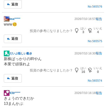
返信
No.
565576
報告
bsa*****
2026/7/10 16:57
掲
www🥴
示
はい
いいえ
投資の参考になりましたか？
板
3
4
記
返信
No.
565575
事
報告
だいぶ怪しい動き
2026/7/10 16:30
掲
新株ばっかりの
IR
やん
示
本業で頑張れよ
板
はい
いいえ
投資の参考になりましたか？
記
16
0
事
返信
No.
565574
報告
93b*****
2026/7/10 16:18
掲
きょうのできだか
示
13まんかぶ
板