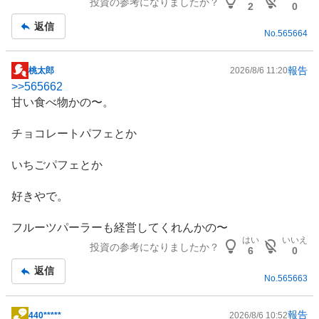
投資の参考になりましたか？
事
い
2
0
た
返信
No.
565664
い
0
%
報告
桃太郎
2026/8/6 11:20
掲
、
>>
565662
示
様
甘い食べ物かの〜。
板
子
記
見
チョコレートパフェとか
事
0
%
いちごパフェとか
、
売
好きやで。
り
た
フルーツパーラーも経営してくれんかの〜
い
はい
いいえ
投資の参考になりましたか？
6
0
0
返信
%
No.
565663
、
強
報告
440*****
2026/8/6 10:52