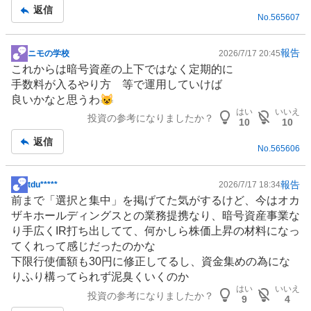
事
返信
No.
565607
報告
ニモの学校
2026/7/17 20:45
掲
これからは暗号資産の上下ではなく定期的に
示
手数料が入るやり方 等で運用していけば
板
良いかなと思うわ😺
記
はい
いいえ
投資の参考になりましたか？
事
10
10
返信
No.
565606
報告
tdu*****
2026/7/17 18:34
掲
前まで「選択と集中」を掲げてた気がするけど、今はオカ
示
ザキホールディングスとの業務提携なり、暗号資産事業な
板
り手広く
IR
打ち出してて、何かしら株価上昇の材料になっ
記
てくれって感じだったのかな
事
下限行使価額も30円に修正してるし、資金集めの為にな
りふり構ってられず泥臭くいくのか
はい
いいえ
投資の参考になりましたか？
9
4