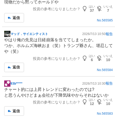
現物だから黙ってホールドや
示
はい
いいえ
投資の参考になりましたか？
板
37
7
記
返信
No.
565585
事
報告
マッド．サイエンティスト
2026/7/13 10:50
掲
やはり俺の先見は日経崩落を当ててしまったか。
示
つか、ホルムズ海峡おま（笑）トランプ爺さん、堪忍して
板
や（笑）
記
はい
いいえ
投資の参考になりましたか？
事
6
10
返信
No.
565584
報告
93b*****
2026/7/13 10:30
掲
チャート的には上昇トレンドに変わったのでは?
示
と思うんやけどまぁ会社が下降気味やからそれはないか
板
はい
いいえ
投資の参考になりましたか？
記
12
10
事
返信
No.
565583