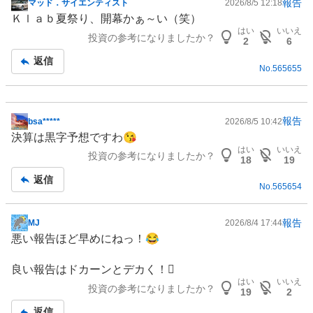
報告
マッド．サイエンティスト
2026/8/5 12:18
掲
Ｋｌａｂ夏祭り、開幕かぁ～い（笑）
示
はい
いいえ
投資の参考になりましたか？
板
2
6
記
返信
No.
565655
事
報告
bsa*****
2026/8/5 10:42
掲
決算は黒字予想ですわ😘
示
はい
いいえ
投資の参考になりましたか？
板
18
19
記
返信
No.
565654
事
報告
MJ
2026/8/4 17:44
掲
悪い報告ほど早めにねっ！😂
示
板
良い報告はドカーンとデカく！🫪
記
はい
いいえ
投資の参考になりましたか？
事
19
2
返信