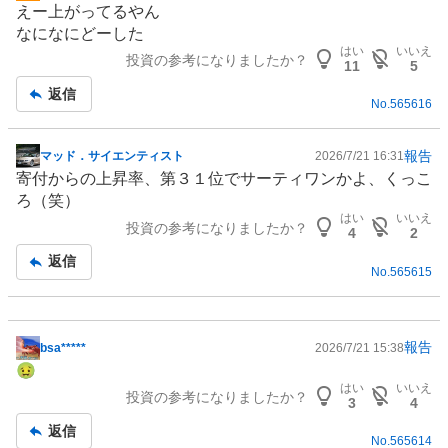
えー上がってるやん
示
なになにどーした
板
はい
いいえ
投資の参考になりましたか？
記
11
5
事
返信
No.
565616
報告
マッド．サイエンティスト
2026/7/21 16:31
掲
寄付からの上昇率、第３１位でサーティワンかよ、くっこ
示
ろ（笑）
板
はい
いいえ
投資の参考になりましたか？
記
4
2
事
返信
No.
565615
報告
bsa*****
2026/7/21 15:38
掲
🤢
示
はい
いいえ
投資の参考になりましたか？
板
3
4
記
返信
No.
565614
事