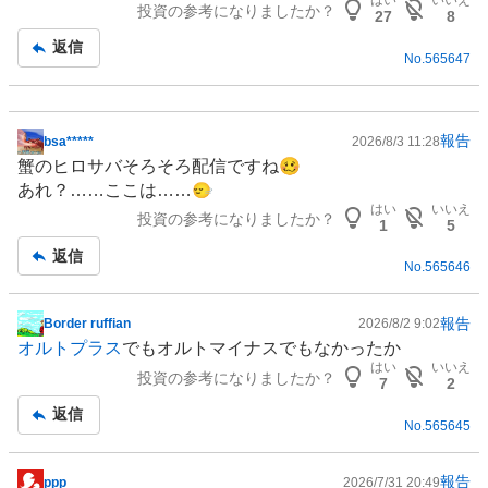
はい
いいえ
投資の参考になりましたか？
記
27
8
事
返信
No.
565647
報告
bsa*****
2026/8/3 11:28
掲
蟹のヒロサバそろそろ配信ですね🥴
示
あれ？……ここは……🙂‍↔️
板
はい
いいえ
投資の参考になりましたか？
記
1
5
事
返信
No.
565646
報告
Border ruffian
2026/8/2 9:02
掲
オルトプラス
でもオルトマイナスでもなかったか
示
はい
いいえ
投資の参考になりましたか？
板
7
2
記
返信
No.
565645
事
報告
ppp
2026/7/31 20:49