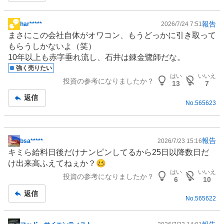
報告
har*****
2026/7/24 7:51
掲
まさにこの会社自体がオワコン、もうどっかに引き取って
示
もらうしかないよ（笑）
板
10年以上も赤字垂れ流し、石井は錬金鷺師だな。
記
強く売りたい
事
はい
いいえ
投資の参考になりましたか？
13
7
返信
No.
565623
報告
bsa*****
2026/7/23 15:16
掲
キミら給料日後だけナンピンしてるから25日以降数日だ
示
け出来高ふえてねぇか？🥴
板
はい
いいえ
投資の参考になりましたか？
記
6
10
事
返信
No.
565622