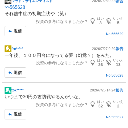
報告
マッド．サイエンティスト
2026/7/28 0:22
掲
>>
565628
示
それ熱中症の初期症状や（笑）
板
はい
いいえ
投資の参考になりましたか？
記
3
5
事
返信
No.
565629
報告
fre*****
2026/7/27 9:29
掲
一年後、１００円台になってる夢（幻覚？）をみた。
示
はい
いいえ
投資の参考になりましたか？
板
26
13
記
返信
No.
565628
事
報告
tbk*****
2026/7/25 14:24
掲
いつまで30円の攻防戦やるんかいな。
示
はい
いいえ
投資の参考になりましたか？
板
32
2
記
返信
No.
565627
事