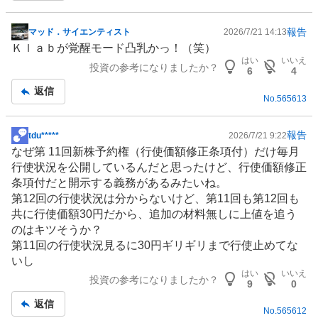
報告
マッド．サイエンティスト
2026/7/21 14:13
掲
Ｋｌａｂが覚醒モード凸乳かっ！（笑）
示
はい
いいえ
投資の参考になりましたか？
板
6
4
記
返信
No.
565613
事
報告
tdu*****
2026/7/21 9:22
掲
なぜ第 11回新株予約権（行使価額修正条項付）だけ毎月
示
行使状況を公開しているんだと思ったけど、行使価額修正
板
条項付だと開示する義務があるみたいね。
記
第12回の行使状況は分からないけど、第11回も第12回も
事
共に行使価額30円だから、追加の材料無しに上値を追う
のはキツそうか？
第11回の行使状況見るに30円ギリギリまで行使止めてな
いし
はい
いいえ
投資の参考になりましたか？
9
0
返信
No.
565612