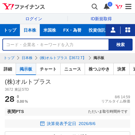
i
ログイン
ID新規取得
主
トップ
日本株
米国株
FX・為替
投資信託
ニュース
な
サ
銘
検索
ー
柄
ビ
を
トップ
日本株
(株)オルトプラス【3672.T】
掲示板
ス
検
索
詳細
掲示板
チャート
ニュース
株つぶやき
決算
(株)オルトプラス
3672
東証STD
28
0
8/6 14:59
リアルタイム株価
0.00
%
夜間PTS
ただいま取引時間外です
決算発表予定日
2026/8/6