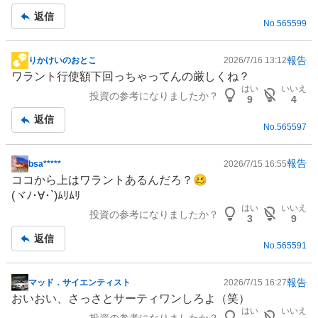
記
返信
No.
565599
事
報告
りかけいのおとこ
2026/7/16 13:12
掲
ワラント行使額下回っちゃってんの厳しくね？
示
はい
いいえ
投資の参考になりましたか？
板
9
4
記
返信
No.
565597
事
報告
bsa*****
2026/7/15 16:55
掲
ココから上はワラントあるんだろ？🥴
示
(ヾﾉ･∀･`)ﾑﾘﾑﾘ
板
はい
いいえ
投資の参考になりましたか？
記
3
9
事
返信
No.
565591
報告
マッド．サイエンティスト
2026/7/15 16:27
掲
おいおい、さっさとサーティワンしろよ（笑）
示
はい
いいえ
投資の参考になりましたか？