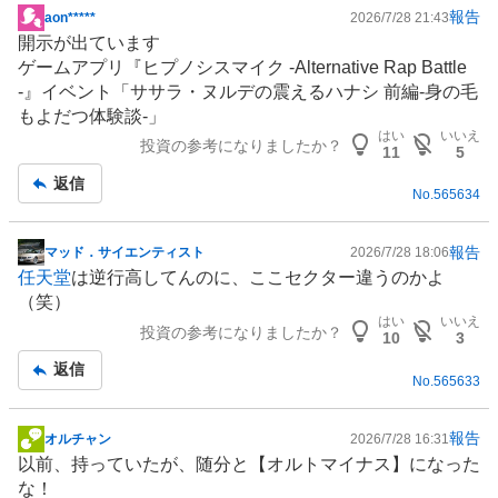
報告
aon*****
2026/7/28 21:43
掲
開示が出ています
示
ゲーム
アプリ『ヒプノシスマイク -Alternative Rap Battle
板
-』
イベント
「ササラ・ヌルデの震えるハナシ 前編-身の毛
記
もよだつ体験談-」
事
はい
いいえ
投資の参考になりましたか？
11
5
返信
No.
565634
報告
マッド．サイエンティスト
2026/7/28 18:06
掲
任天堂
は逆行高してんのに、ここセクター違うのかよ
示
（笑）
板
はい
いいえ
投資の参考になりましたか？
記
10
3
事
返信
No.
565633
報告
オルチャン
2026/7/28 16:31
掲
以前、持っていたが、随分と【オルトマイナス】になった
示
な！
板