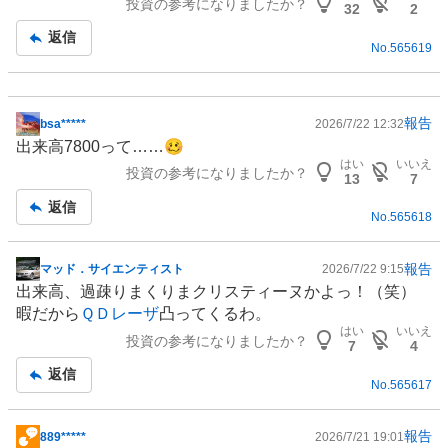
投資の参考になりましたか？
事
32
2
返信
No.
565619
報告
bsa*****
2026/7/22 12:32
掲
出来高7800って……🥴
示
はい
いいえ
投資の参考になりましたか？
板
13
7
記
返信
No.
565618
事
報告
マッド．サイエンティスト
2026/7/22 9:15
掲
出来高、過疎りまくりまクリスティーヌかよっ！（笑）
示
暇だから
ＱＤレーザ
凸ってくるわ。
板
はい
いいえ
投資の参考になりましたか？
記
7
4
事
返信
No.
565617
報告
889*****
2026/7/21 19:01
掲