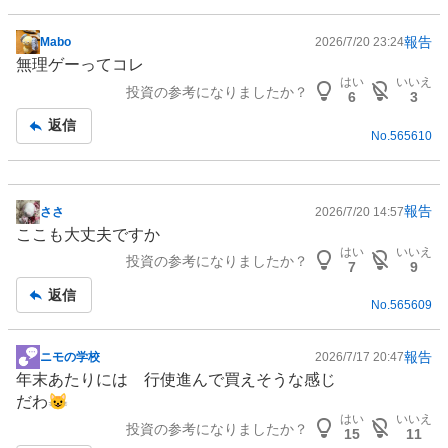
報告
Mabo
2026/7/20 23:24
掲
無理ゲーってコレ
示
はい
いいえ
投資の参考になりましたか？
板
6
3
記
返信
No.
565610
事
報告
ささ
2026/7/20 14:57
掲
ここも大丈夫ですか
示
はい
いいえ
投資の参考になりましたか？
板
7
9
記
返信
No.
565609
事
報告
ニモの学校
2026/7/17 20:47
掲
年末あたりには 行使進んで買えそうな感じ
示
だわ😺
板
はい
いいえ
投資の参考になりましたか？
記
15
11