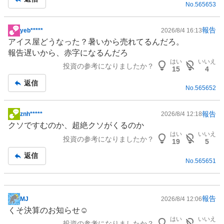
No.
565653
報告
yeb*****
2026/8/4 16:13
掲
アイス屋どうなった？暑いから売れてるんだろ。
示
報告遅いから、赤字になるんだろ
板
はい
いいえ
投資の参考になりましたか？
記
15
4
事
返信
No.
565652
報告
znh*****
2026/8/4 12:18
掲
クソですむのか、超絶クソがくるのか
示
はい
いいえ
投資の参考になりましたか？
板
19
5
記
返信
No.
565651
事
報告
MJ
2026/8/4 12:06
掲
くそ決算のお知らせ☺️
示
はい
いいえ
投資の参考になりましたか？