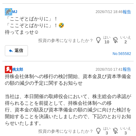
報告
MJ
2026/7/12 18:46
掲
「ここぞとばかりに」！
示
「ここぞとばかりに」！🤣
板
待ってまっせ☺️
記
はい
いいえ
投資の参考になりましたか？
事
10
2
返信
No.
565582
報告
桃太郎
2026/7/10 17:41
掲
持株会社体制への移行の検討開始、資本金及び資本準備金
示
の額の減少の予定に関するお知らせ
板
記
当社は、本日開催の取締役会において、株主総会の承認が
事
得られることを前提として、持株会社体制への移
行、資本金の額及び資本準備金の額の減少に向けた検討を
開始することを決議いたしましたので、下記のとおりお知
らせいたします。
はい
いいえ
投資の参考になりましたか？
3
3