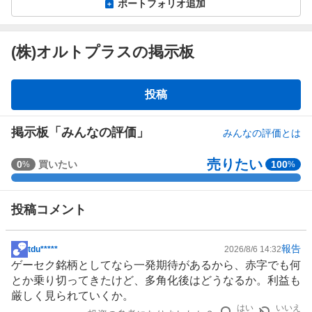
ポートフォリオ追加
(株)オルトプラスの掲示板
掲
投稿
示
板
掲示板「みんなの評価」
みんなの評価とは
売りたい
強
0
買いたい
100
%
%
く
買
投稿コメント
い
た
い
報告
tdu*****
2026/8/6 14:32
掲
0
ゲーセク銘柄としてなら一発期待があるから、赤字でも何
示
%
とか乗り切ってきたけど、多角化後はどうなるか。利益も
板
、
厳しく見られていくか。
記
買
はい
いいえ