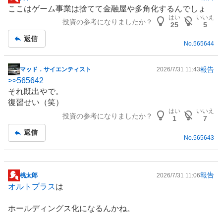
掲
ここはゲーム事業は捨てて金融屋や多角化するんでしょ
示
はい
いいえ
投資の参考になりましたか？
板
25
5
記
返信
No.
565644
事
報告
マッド．サイエンティスト
2026/7/31 11:43
掲
>>
565642
示
それ既出やで。
板
復習せい（笑）
記
はい
いいえ
投資の参考になりましたか？
事
1
7
返信
No.
565643
報告
桃太郎
2026/7/31 11:06
掲
オルトプラス
は
示
板
ホールディングス化になるんかね。
記