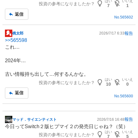
はい
いいえ
投資の参考になりましたか？
板
7
1
記
返信
No.
565602
事
報告
桃太郎
2026/7/17 6:33
掲
>>
565598
示
これ…
板
記
2024年…
事
古い情報持ち出して…何するんかな。
はい
いいえ
投資の参考になりましたか？
10
0
返信
No.
565600
報告
マッド．サイエンティスト
2026/7/16 16:48
掲
今日ってSwitch２版ヒプマイ２の発売日じゃね？（笑）
示
はい
いいえ
投資の参考になりましたか？
板
7
5