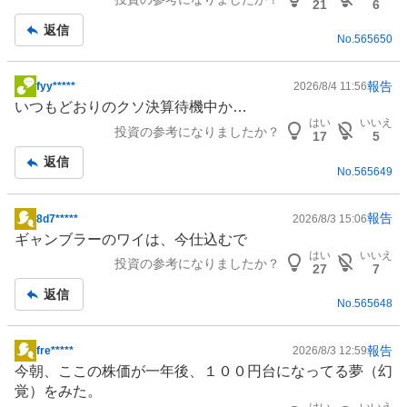
板
21
6
記
返信
No.
565650
事
報告
fyy*****
2026/8/4 11:56
掲
いつもどおりのクソ決算待機中か…
示
はい
いいえ
投資の参考になりましたか？
板
17
5
記
返信
No.
565649
事
報告
8d7*****
2026/8/3 15:06
掲
ギャンブラーのワイは、今仕込むで
示
はい
いいえ
投資の参考になりましたか？
板
27
7
記
返信
No.
565648
事
報告
fre*****
2026/8/3 12:59
掲
今朝、ここの株価が一年後、１００円台になってる夢（幻
示
覚）をみた。
板