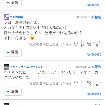
返信
No.
565660
報告
ニモの学校
2026/8/5 21:45
掲
明日 決算発表だよ。
示
オカザキの利益がどれだけ入るのか？
板
持分法子会社としての 恩恵が今回あるのか？
記
それに尽きる！😺
事
はい
いいえ
投資の参考になりましたか？
14
5
返信
No.
565659
報告
マッド．サイエンティスト
2026/8/5 12:20
掲
Ｋｌａｂのヒーローアカデミア、８/６リリースかよ、ガ
示
クブルやな（笑）
板
はい
いいえ
投資の参考になりましたか？
記
0
8
事
返信
No.
565656