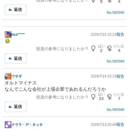
板
8
4
記
返信
No.
565590
事
報告
bsa*****
2026/7/15 15:13
掲
🤢
示
はい
いいえ
投資の参考になりましたか？
板
2
4
記
返信
No.
565589
事
報告
ウサギ
2026/7/14 15:13
掲
オルトマイナス
示
なんでこんな会社が上場企業であれるんだろうか
板
はい
いいえ
投資の参考になりましたか？
記
23
7
事
返信
No.
565586
報告
クララ・デ・タッタ
2026/7/13 20:40
掲