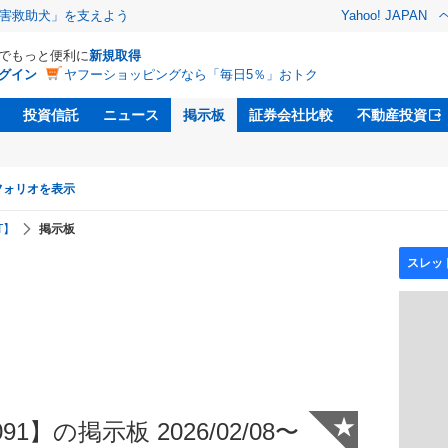
害救助犬」を支えよう
Yahoo! JAPAN
Dでもっと便利に
新規取得
グイン
ヤフーショッピングなら「毎日5％」おトク
投資信託
ニュース
掲示板
証券会社比較
不動産投資
フォリオを表示
T】
掲示板
★
1】の掲示板 2026/02/08〜