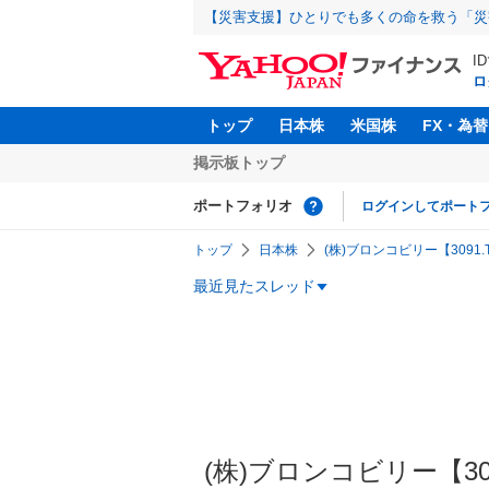
【災害支援】ひとりでも多くの命を救う「災
I
ロ
トップ
日本株
米国株
FX・為替
掲示板トップ
ポートフォリオ
ログインしてポート
トップ
日本株
(株)ブロンコビリー【3091.
最近見たスレッド
(株)ブロンコビリー【309