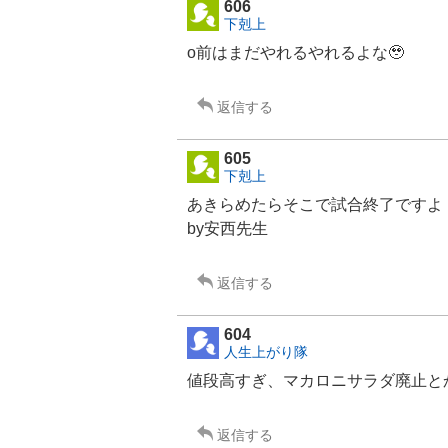
606
下剋上
o前はまだやれるやれるよな🥹
返信する
605
下剋上
あきらめたらそこで試合終了ですよ
by安西先生
返信する
604
人生上がり隊
値段高すぎ、マカロニサラダ廃止と
返信する