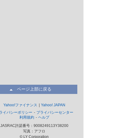
ページ上部に戻る
Yahoo!ファイナンス
Yahoo! JAPAN
ライバシーポリシー
プライバシーセンター
利用規約
ヘルプ
JASRAC許諾番号：9008249113Y38200
写真：アフロ
© LY Corporation