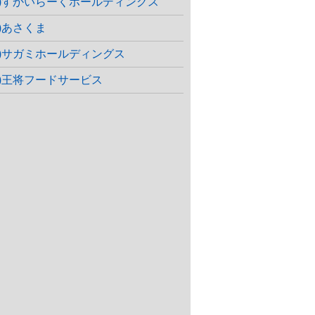
株)すかいらーくホールディングス
株)あさくま
株)サガミホールディングス
株)王将フードサービス