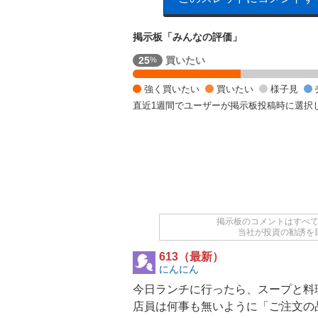
掲示板「みんなの評価」
強
25
買いたい
%
く
買
強く買いたい
買いたい
様子見
い
直近1週間でユーザーが掲示板投稿時に選択
た
い
2
5
%
,
様
子
見
掲示板のコメントはすべ
当社が投資の勧誘を
2
5
613（最新）
%
にんにん
,
今日ランチに行ったら、スープと料
強
く
店員は何事も無いように「ご注文の
売