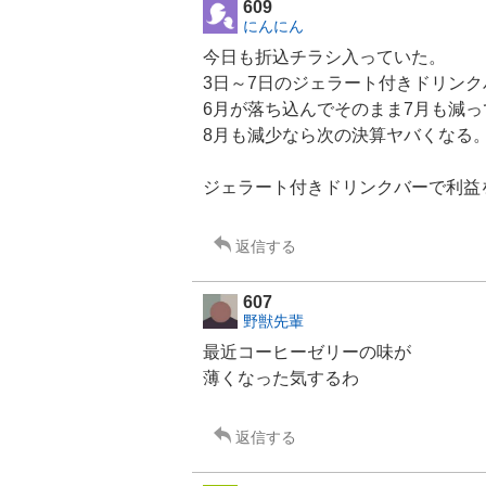
609
にんにん
今日も折込チラシ入っていた。
3日～7日のジェラート付きドリン
6月が落ち込んでそのまま7月も減
8月も減少なら次の決算ヤバくなる
ジェラート付きドリンクバーで利益
返信する
607
野獣先輩
最近
コーヒー
ゼリーの味が
薄くなった気するわ
返信する