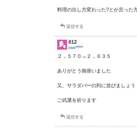
り
料理の出し方変わった?とか言った
た
い
5
返信する
0
%
612
oss*****
２，５７０→２，６３５
ありがとう御座いました
又、サラダバーの列に並びましょう
ご武運を祈ります
返信する