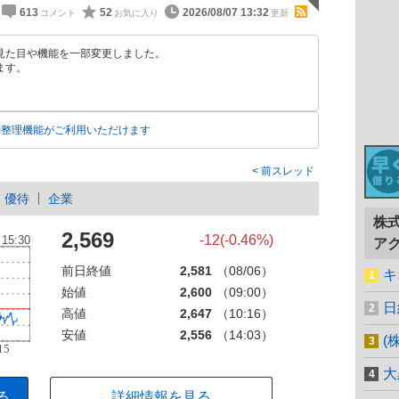
613
52
2026/08/07 13:32
見た目や機能を一部変更しました。
ます。
動整理機能がご利用いただけます
前スレッド
優待
企業
株
2,569
-12(-0.46%)
ア
前日終値
2,581
（08/06）
キ
始値
2,600
（09:00）
日
高値
2,647
（10:16）
安値
2,556
（14:03）
(
大
る
詳細情報を見る