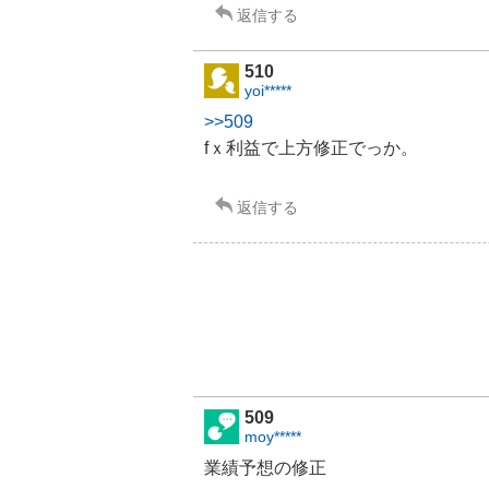
返信する
510
yoi*****
>>509
fｘ利益で上方修正でっか。
返信する
509
moy*****
業績予想の修正