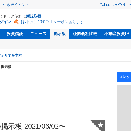
クに生き抜くヒント
Yahoo! JAPAN
Dでもっと便利に
新規取得
グイン
［おトク］10％OFFクーポンあります
投資信託
ニュース
掲示板
証券会社比較
不動産投資
フォリオを表示
掲示板
★
示板 2021/06/02〜