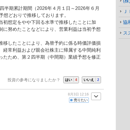
(
四半期累計期間（2026年４月１日～2026年６月
Ｊ
初予想どおりで推移しております。
当初想定をやや下回る水準で推移したことに加
協
制に努めたことなどにより、営業利益は当初予想
ス
推移したことにより、為替予約に係る時価評価損
、経常利益および親会社株主に帰属する中間純利
ったため、第２四半期（中間期）業績予想を修正
投資の参考になりましたか？
はい
4
いいえ
2
8月3日 12:16
売りたい