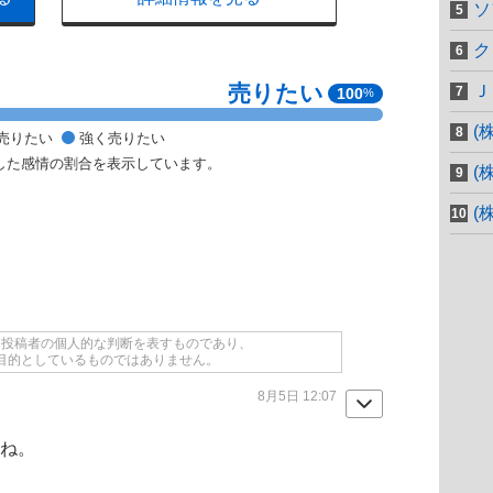
ソ
ク
売りたい
Ｊ
100
%
(
売りたい
強く売りたい
した感情の割合を表示しています。
(
(
て投稿者の個人的な判断を表すものであり、
目的としているものではありません。
8月5日 12:07
かね。