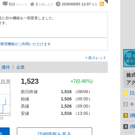
512
2
2026/08/05 12:07
見た目や機能を一部変更しました。
ます。
動整理機能がご利用いただけます
前スレッド
優待
企業
株
1,523
+7(0.46%)
ア
前日終値
1,516
（08/06）
日
始値
1,526
（09:00）
キ
高値
1,526
（09:00）
安値
1,516
（13:05）
(
(
る
詳細情報を見る