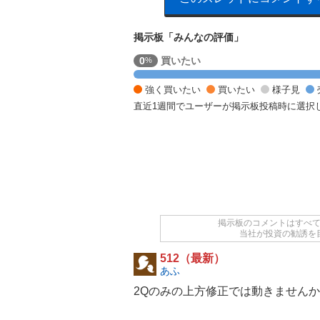
掲示板「みんなの評価」
売
0
買いたい
%
り
た
強く買いたい
買いたい
様子見
い
直近1週間でユーザーが掲示板投稿時に選択
1
0
0
%
掲示板のコメントはすべ
当社が投資の勧誘を
512（最新）
あふ
2Qのみの上方修正では動きません