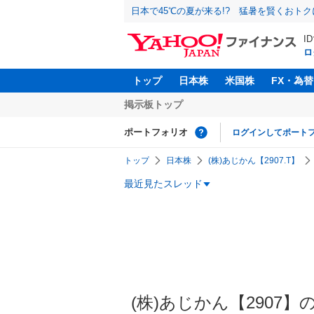
日本で45℃の夏が来る!? 猛暑を賢くおト
I
ロ
トップ
日本株
米国株
FX・為替
掲示板トップ
ポートフォリオ
ログインしてポート
トップ
日本株
(株)あじかん【2907.T】
最近見たスレッド
(株)あじかん【2907】の掲