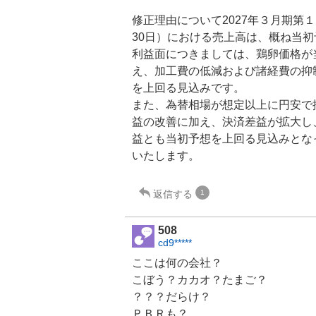
修正理由について2027年３月期第１
30日）における売上高は、概ね当
利益面につきましては、鶏卵価格が
え、加工費の低減および諸経費の抑
を上回る見込みです。
また、為替相場が想定以上に円安で
益の改善に加え、決済差益が拡大し
益とも当初予想を上回る見込みとな
いたします。
返信する
1
508
cd9*****
ここは何の会社？
こぼう？カカオ？たまご？
？？？だらけ？
ＰＢＲも？