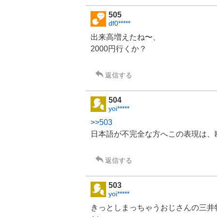
505
df0*****
出来高増えたね〜、
2000円行くか？
返信する
504
yoi*****
>>503
日本語が不完全な方へこの表現は、
返信する
503
yoi*****
きっとしまっちゃうおじさんの
三井