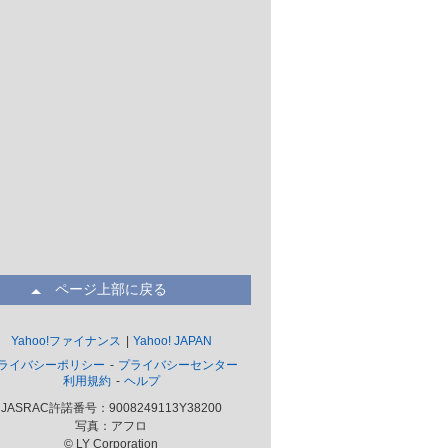
ページ上部に戻る
Yahoo!ファイナンス
Yahoo! JAPAN
ライバシーポリシー
プライバシーセンター
利用規約
ヘルプ
JASRAC許諾番号：9008249113Y38200
写真：アフロ
© LY Corporation