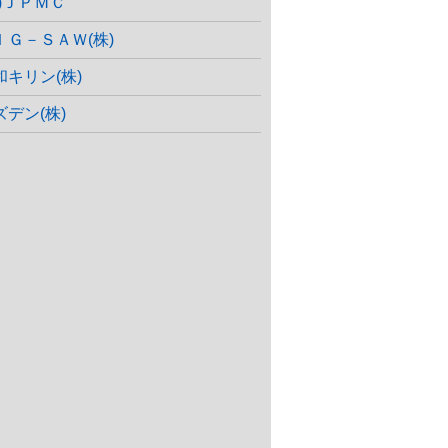
株)ＪＰＭＣ
ＩＧ－ＳＡＷ(株)
和キリン(株)
ズデン(株)