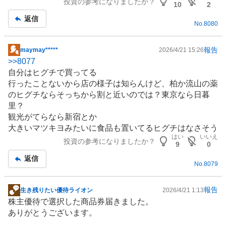
投資の参考になりましたか？
10
2
返信
No.
8080
報告
maymay*****
2026/4/21 15:26
掲
>>
8077
示
自分はヒグチで買ってる
板
行ったことないから店の様子は知らんけど、柏か流山の薬
記
のヒグチならそっちから割と近いのでは？東京なら日暮
事
里？
観光がてらなら新宿とか
大きいマツキヨみたいに
食品
も置いてるヒグチはなさそう
はい
いいえ
投資の参考になりましたか？
9
0
返信
No.
8079
報告
生き残りたい優待ライオン
2026/4/21 1:13
掲
株主優待
で選択した商品券届きました。
示
ありがとうございます。
板