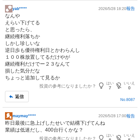
報告
yab*****
2026/5/28 18:20
掲
なんや
示
えらい下げてる
板
と思ったら、
記
継続権利落ちか
事
しかし珍しいな
逆日歩も優待権利日とかわらんし
１００株放置してるだけやが
継続権利だけでー２３なんて
損した気分だな
ちょっと追加して見るか
はい
いいえ
投資の参考になりましたか？
7
0
返信
No.
8087
報告
maymay*****
2026/5/28 17:00
掲
昨日最後に急上げしたせいで結構下げてんね
示
業績は低迷だし、400台行くかな？
板
はい
いいえ
投資の参考になりましたか？
記