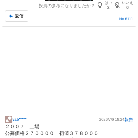
はい
いいえ
投資の参考になりましたか？
2
0
返信
No.
8111
報告
yab*****
2026/7/6 18:24
掲
２００７ 上場
示
公募価格２７００００ 初値３７８０００
板