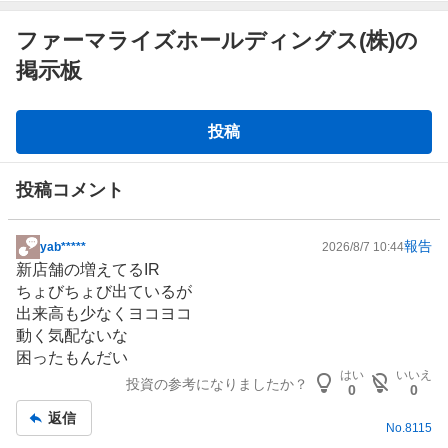
ファーマライズホールディングス(株)の
掲示板
掲
投稿
示
板
投稿コメント
報告
yab*****
2026/8/7 10:44
掲
新店舗の増えてる
IR
示
ちょびちょび出ているが
板
出来高も少なくヨコヨコ
記
動く気配ないな
事
困ったもんだい
はい
いいえ
投資の参考になりましたか？
0
0
返信
No.
8115