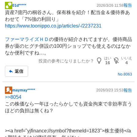
報告
01d*****
2026/3/26 11:58
掲
資産7億円の桐谷さん、保有株を紹介！配当金＆優待券あ
示
わせて「7%強の利回り」
板
https://www.toonippo.co.jp/articles/-/2237231
記
事
ファーマライズＨＤ
の優待が紹介されてますが、優待商品
券が薬のヒグチ併設の
100円ショップ
でも使えるのはなか
なか便利ですね…。
はい
いいえ
投資の参考になりましたか？
16
4
返信
No.
8063
報告
maymay*****
2026/3/23 15:53
掲
>>
8054
示
この株価なら一年ほったらかしでも資金拘束で非効率言う
板
ほどの負担は無くね？
記
事
><a href="yjfinance://symbol?themeId=1823">
株主優待
</a