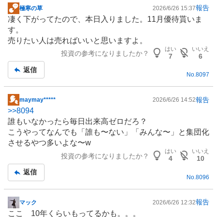
報告
極寒の草
2026/6/26 15:37
掲
凄く下がってたので、本日入りました。11月優待貰いま
示
す。
板
売りたい人は売ればいいと思いますよ。
記
はい
いいえ
投資の参考になりましたか？
事
7
6
返信
No.
8097
報告
maymay*****
2026/6/26 14:52
掲
>>
8094
示
誰もいなかったら毎日出来高ゼロだろ？
板
こうやってなんでも「誰も〜ない」「みんな〜」と集団化
記
させるやつ多いよな〜w
事
はい
いいえ
投資の参考になりましたか？
4
10
返信
No.
8096
報告
マック
2026/6/26 12:32
掲
ここ 10年くらいもってるかも。。。