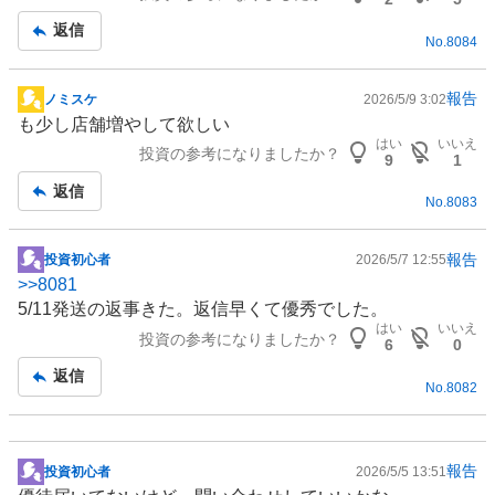
事
返信
No.
8084
報告
ノミスケ
2026/5/9 3:02
掲
も少し店舗増やして欲しい
示
はい
いいえ
投資の参考になりましたか？
板
9
1
記
返信
No.
8083
事
報告
投資初心者
2026/5/7 12:55
掲
>>
8081
示
5/11発送の返事きた。返信早くて優秀でした。
板
はい
いいえ
投資の参考になりましたか？
記
6
0
事
返信
No.
8082
報告
投資初心者
2026/5/5 13:51
掲