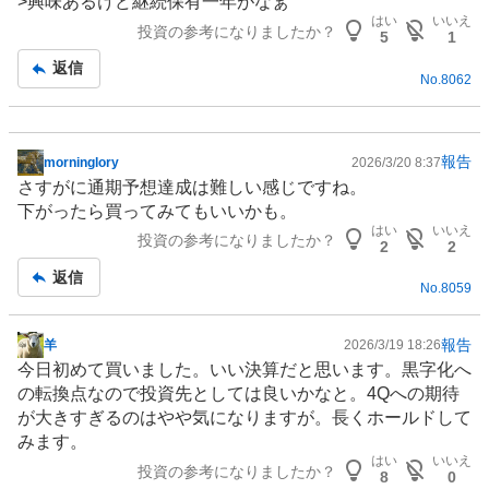
>興味あるけど継続保有一年がなぁ
はい
いいえ
投資の参考になりましたか？
5
1
返信
No.
8062
報告
morninglory
2026/3/20 8:37
掲
さすがに通期予想達成は難しい感じですね。
示
下がったら買ってみてもいいかも。
板
はい
いいえ
投資の参考になりましたか？
記
2
2
事
返信
No.
8059
報告
羊
2026/3/19 18:26
掲
今日初めて買いました。いい決算だと思います。黒字化へ
示
の転換点なので投資先としては良いかなと。4Qへの期待
板
が大きすぎるのはやや気になりますが。長くホールドして
記
みます。
事
はい
いいえ
投資の参考になりましたか？
8
0