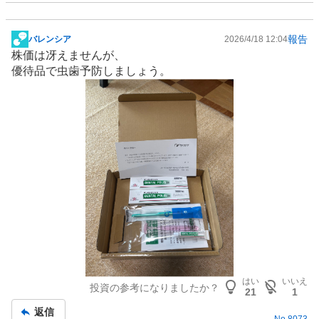
報告
バレンシア
2026/4/18 12:04
掲
株価は冴えませんが、
示
優待品で虫歯予防しましょう。
板
記
事
はい
いいえ
投資の参考になりましたか？
21
1
返信