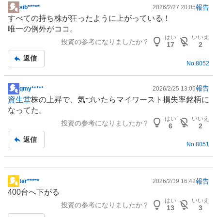
報告
sib*****
2026/2/27 20:05
掲
すべての持ち株が狂ったように上がっている！
示
唯一の例外がココ。
板
はい
いいえ
投資の参考になりましたか？
記
17
2
事
返信
No.
8052
報告
qmy*****
2026/2/25 13:05
掲
資生堂
株の上昇で、気づいたらマイワースト損失率銘柄に
示
なってた。
板
はい
いいえ
投資の参考になりましたか？
記
6
2
事
返信
No.
8051
報告
ter*****
2026/2/19 16:42
掲
400台へ下がる
示
はい
いいえ
投資の参考になりましたか？
板
13
3