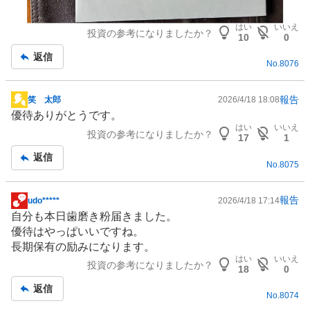
はい
いいえ
投資の参考になりましたか？
10
0
返信
No.
8076
報告
笑 太郎
2026/4/18 18:08
掲
優待ありがとうです。
示
はい
いいえ
投資の参考になりましたか？
板
17
1
記
返信
No.
8075
事
報告
udo*****
2026/4/18 17:14
掲
自分も本日歯磨き粉届きました。
示
優待はやっぱいいですね。
板
長期保有の励みになります。
記
はい
いいえ
投資の参考になりましたか？
事
18
0
返信
No.
8074