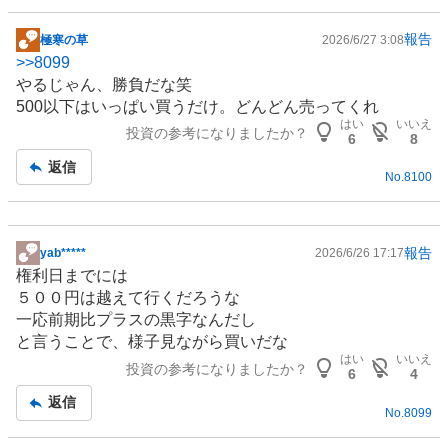
報告
極寒の草
2026/6/27 3:08
掲
>>
8099
示
やるじゃん、勝負だな笑
板
500以下はいっぱい買うだけ。どんどん売ってくれ
記
はい
いいえ
投資の参考になりましたか？
事
6
8
返信
No.
8100
報告
yab*****
2026/6/26 17:17
掲
権利日までには
示
５００円は越えて行くだろうな
板
一応前期比プラスの黒字なんだし
記
と言うことで、様子見ながら買いだな
事
はい
いいえ
投資の参考になりましたか？
6
4
返信
No.
8099