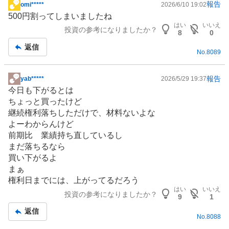
報告
omi*****
2026/6/10 19:02
掲
500円割ってしまいましたね
示
はい
いいえ
投資の参考になりましたか？
板
8
0
記
返信
No.
8089
事
報告
yab*****
2026/5/29 19:37
掲
今日も下がるとは
示
ちょっと買ったけど
板
継続権利落ちしただけで、材料ないよな
記
よーわからんけど
事
前期比 業績持ち直しているし
まだ落ちるなら
買い下がるよ
まぁ
権利日までには、上がってるだろう
はい
いいえ
投資の参考になりましたか？
9
1
返信
No.
8088