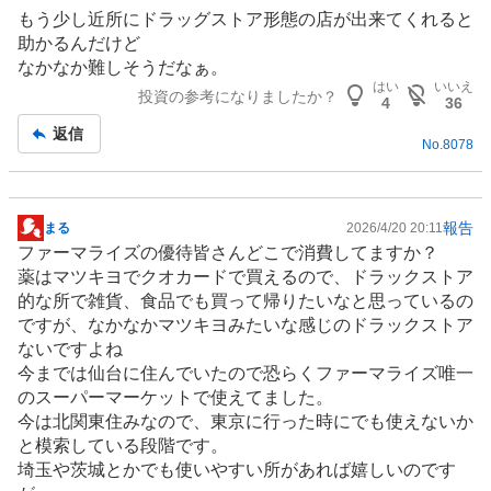
記
もう少し近所に
ドラッグストア
形態の店が出来てくれると
事
助かるんだけど
なかなか難しそうだなぁ。
はい
いいえ
投資の参考になりましたか？
4
36
返信
No.
8078
報告
まる
2026/4/20 20:11
掲
ファーマライズの優待皆さんどこで消費してますか？
示
薬はマツキヨでクオカードで買えるので、ドラックストア
板
的な所で
雑貨
、
食品
でも買って帰りたいなと思っているの
記
ですが、なかなかマツキヨみたいな感じのドラックストア
事
ないですよね
今までは仙台に住んでいたので恐らくファーマライズ唯一
の
スーパーマーケット
で使えてました。
今は北関東住みなので、東京に行った時にでも使えないか
と模索している段階です。
埼玉や茨城とかでも使いやすい所があれば嬉しいのです