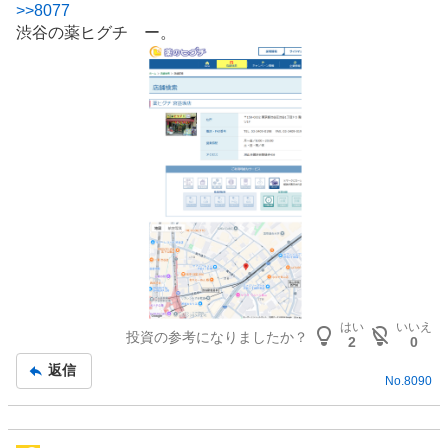
>>
8077
示
渋谷の薬ヒグチ ー。
板
記
事
はい
いいえ
投資の参考になりましたか？
2
0
返信
No.
8090