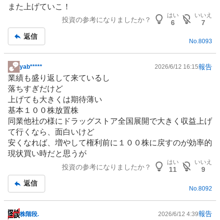
また上げていこ！
板
はい
いいえ
投資の参考になりましたか？
記
6
7
事
返信
No.
8093
報告
yab*****
2026/6/12 16:15
掲
業績も盛り返して来ているし
示
落ちすぎだけど
板
上げても大きくは期待薄い
記
基本１００株放置株
事
同業他社の様に
ドラッグストア
全国展開で大きく収益上げ
て行くなら、面白いけど
安くなれば、増やして権利前に１００株に戻すのが効率的
現状買い時だと思うが
はい
いいえ
投資の参考になりましたか？
11
9
返信
No.
8092
報告
株階段.
2026/6/12 4:39
掲