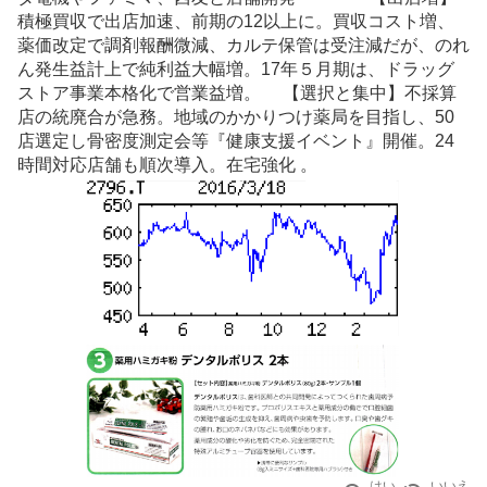
積極買収で出店加速、前期の12以上に。買収コスト増、
薬価改定で調剤報酬微減、カルテ保管は受注減だが、のれ
ん発生益計上で純利益大幅増。17年５月期は、
ドラッグ
ストア
事業本格化で営業益増。 【選択と集中】不採算
店の統廃合が急務。地域のかかりつけ薬局を目指し、50
店選定し骨密度測定会等『健康支援
イベント
』開催。24
時間対応店舗も順次導入。在宅強化 。
はい
いいえ