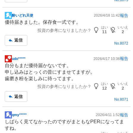
No.
8073
報告
酔いどれ天使
2026/4/18 11:42
掲
優待届きました。保存食一式です。
示
はい
いいえ
投資の参考になりましたか？
板
11
2
記
返信
No.
8072
事
報告
udo*****
2026/4/17 10:36
掲
自分もまだ優待届かないです。
示
申し込みはとっくの昔にすませてますが。
板
歯磨き粉を楽しみに待ってます。
記
はい
いいえ
投資の参考になりましたか？
事
12
2
返信
No.
8071
報告
qmy*****
2026/4/11 1:52
掲
しばらく見てなかったのですがまともなPERになってま
示
すね。
板