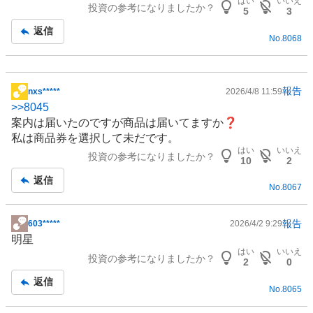
はい
いいえ
投資の参考になりましたか？
記
5
3
事
返信
No.
8068
報告
nxs*****
2026/4/8 11:59
掲
>>
8045
示
案内は届いたのですが商品は届いてますか❓
板
私は商品券を選択して未だです。
記
はい
いいえ
投資の参考になりましたか？
事
10
2
返信
No.
8067
報告
603*****
2026/4/2 9:29
掲
明星
示
はい
いいえ
投資の参考になりましたか？
板
2
0
記
返信
No.
8065
事