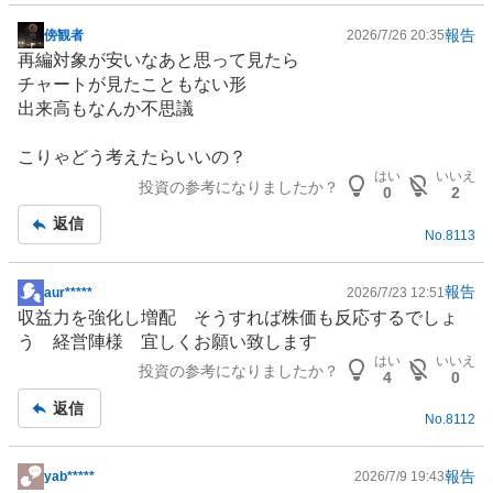
報告
傍観者
2026/7/26 20:35
掲
再編対象が安いなあと思って見たら
示
チャートが見たこともない形
板
出来高もなんか不思議
記
事
こりゃどう考えたらいいの？
はい
いいえ
投資の参考になりましたか？
0
2
返信
No.
8113
報告
aur*****
2026/7/23 12:51
掲
収益力を強化し増配 そうすれば株価も反応するでしょ
示
う 経営陣様 宜しくお願い致します
板
はい
いいえ
投資の参考になりましたか？
記
4
0
事
返信
No.
8112
報告
yab*****
2026/7/9 19:43
掲