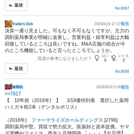
返信
No.
8057
報告
Traders Deb
2026/3/19 17:37
掲
決算一通り見ました。可もなく不可もなくですが、主力の
示
調剤薬局
事業が明確に改善し、営業利益・経常利益は大幅
板
回復しているところは良いですね。M&A店舗の統合が今
記
のところ機能していると言ったところでしょうか。
事
はい
いいえ
投資の参考になりましたか？
5
2
返信
No.
8056
報告
株階段.
2026/3/18 0:36
掲
>>
7917
示
【 10年前（2016年) 】 3/19優待到着 選択した薬用
板
ハミガキ粉2本（デンタルポリス）
記
事
（2016年)
ファーマライズホールディングス
[2796]
調剤薬局
中堅。買収で勢力拡大。医薬卸と資本提携。ヤマ
ダ電機やファミマ、西友と店舗開発 「・・・【出店増】