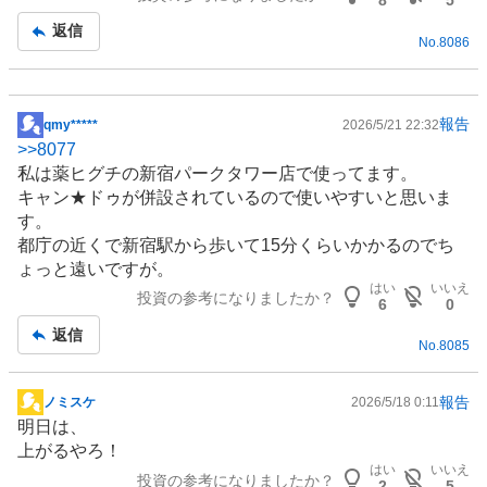
8
5
事
返信
No.
8086
報告
qmy*****
2026/5/21 22:32
掲
>>
8077
示
私は薬ヒグチの新宿パークタワー店で使ってます。
板
キャン★ドゥが併設されているので使いやすいと思いま
記
す。
事
都庁の近くで新宿駅から歩いて15分くらいかかるのでち
ょっと遠いですが。
はい
いいえ
投資の参考になりましたか？
6
0
返信
No.
8085
報告
ノミスケ
2026/5/18 0:11
掲
明日は、
示
上がるやろ！
板
はい
いいえ
投資の参考になりましたか？
記
2
5