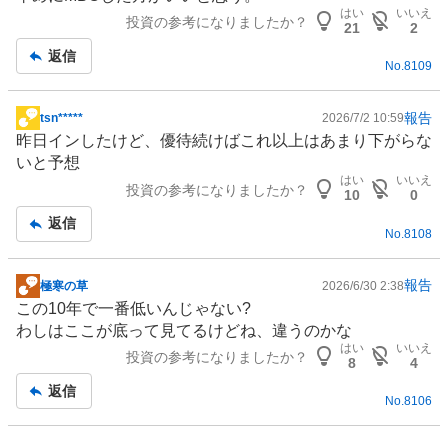
はい
いいえ
投資の参考になりましたか？
21
2
返信
No.
8109
報告
tsn*****
2026/7/2 10:59
掲
昨日インしたけど、優待続けばこれ以上はあまり下がらな
示
いと予想
板
はい
いいえ
投資の参考になりましたか？
記
10
0
事
返信
No.
8108
報告
極寒の草
2026/6/30 2:38
掲
この10年で一番低いんじゃない?
示
わしはここが底って見てるけどね、違うのかな
板
はい
いいえ
投資の参考になりましたか？
記
8
4
事
返信
No.
8106