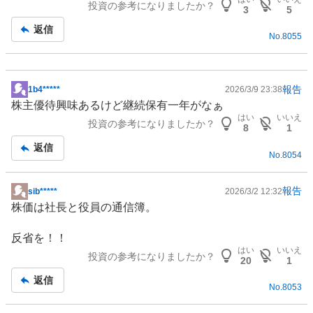
投資の参考になりましたか？
3
5
返信
No.
8055
報告
1b4*****
2026/3/9 23:38
掲
株主優待
興味あるけど継続保有一年がなぁ
示
はい
いいえ
投資の参考になりましたか？
板
8
1
記
返信
No.
8054
事
報告
sib*****
2026/3/2 12:32
掲
株価は社長と役員の通信簿。
示
板
反省を！！
記
はい
いいえ
投資の参考になりましたか？
事
20
1
返信
No.
8053