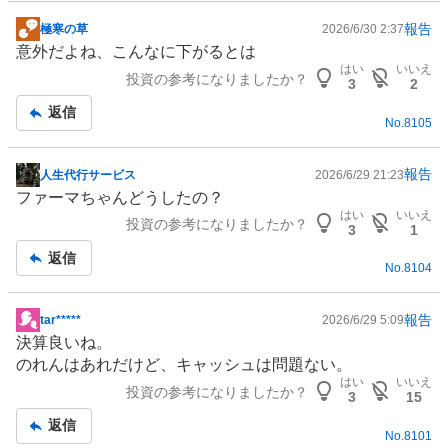
報告
極寒の草
2026/6/30 2:37
掲
意外だよね、こんなに下がるとは
示
はい
いいえ
投資の参考になりましたか？
板
3
2
記
返信
No.
8105
事
報告
人生代行サービス
2026/6/29 21:23
掲
ファーマちゃんどうしたの？
示
はい
いいえ
投資の参考になりましたか？
板
3
1
記
返信
No.
8104
事
報告
tar*****
2026/6/29 5:09
掲
決算良いね。
示
のれんはあれだけど、キャッシュは問題ない。
板
はい
いいえ
投資の参考になりましたか？
記
3
15
事
返信
No.
8101