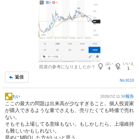
はい
いいえ
投資の参考になりましたか？
4
1
返信
No.
8110
報告
たい
2026/7/2 11:36
掲
ここの最大の問題は出来高が少なすぎること。個人投資家
示
が購入できるような量でさえも、売りたくても時価で売れ
板
ない。
記
そもそも上場してる意味もない。もしかしたら、上場維持
事
も難しいかもしれない。
早めにMBOした方がいいと思う。