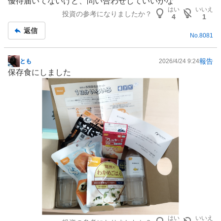
優待届いてないけど、問い合わせしていいかな
示
はい
いいえ
投資の参考になりましたか？
板
4
1
記
返信
No.
8081
事
報告
とも
2026/4/24 9:24
掲
保存食にしました
示
板
記
事
はい
いいえ