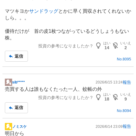
示
板
マツキヨか
サンドラッグ
とかに早く買収されてくれないか
記
しら。。。
事
優待だけが 首の皮1枚つながっているどうしょうもない
株。
はい
いいえ
投資の参考になりましたか？
14
2
返信
No.
8095
報告
sib*****
2026/6/15 13:24
掲
売買する人は誰もなくたった一人、蚊帳の外
示
はい
いいえ
投資の参考になりましたか？
板
18
9
記
返信
No.
8094
事
報告
ノミスケ
2026/6/14 23:09
掲
明日から
示