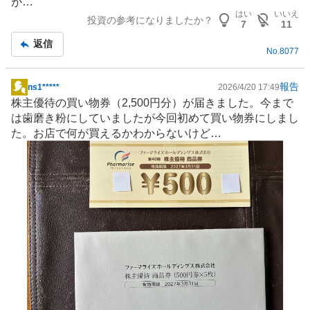
が…
はい
いいえ
投資の参考になりましたか？
7
11
返信
No.
8077
報告
ns1*****
2026/4/20 17:49
掲
株主優待
の買い物券（2,500円分）が届きました。今まで
示
は歯磨き粉にしていましたが今回初めて買い物券にしまし
板
た。お店で何が買えるかわからないけど…
記
事