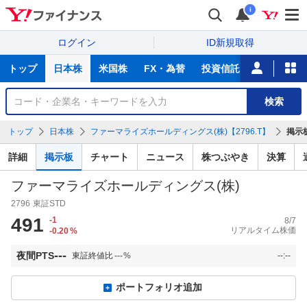
i
ログイン
ID新規取得
主
トップ
日本株
米国株
FX・為替
投資信託
ニュース
な
サ
銘
検索
ー
柄
ビ
を
トップ
日本株
ファーマライズホールディングス(株)【2796.T】
掲示
ス
検
索
詳細
掲示板
チャート
ニュース
株つぶやき
決算
ファーマライズホールディングス(株)
2796
東証STD
491
-1
8/7
リアルタイム株価
-0.20
%
---
夜間PTS
東証終値比
---
%
--:--
ポートフォリオ追加