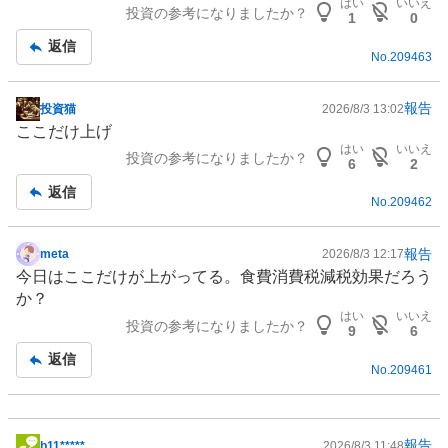
はい
いいえ
投資の参考になりましたか？
事
1
0
返信
No.
209463
報告
投資猫
2026/8/3 13:02
掲
ここだけ上げ
示
はい
いいえ
投資の参考になりましたか？
板
6
2
記
返信
No.
209462
事
報告
meta
2026/8/3 12:17
掲
今日はここだけが上がってる。食費消費税減税効果だろう
示
か？
板
はい
いいえ
投資の参考になりましたか？
記
9
6
事
返信
No.
209461
報告
b11*****
2026/8/3 11:48