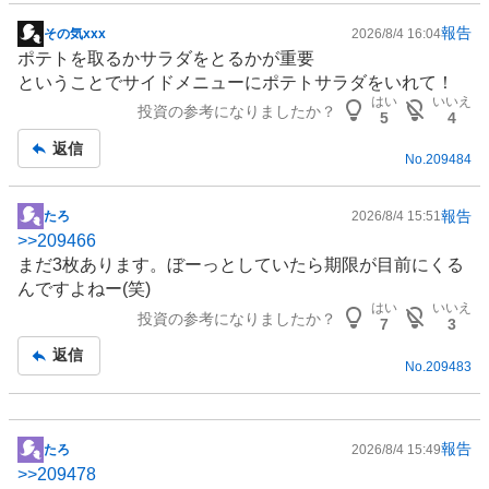
報告
その気xxx
2026/8/4 16:04
掲
ポテトを取るかサラダをとるかが重要
示
ということでサイドメニューにポテトサラダをいれて！
板
はい
いいえ
投資の参考になりましたか？
記
5
4
事
返信
No.
209484
報告
たろ
2026/8/4 15:51
掲
>>
209466
示
まだ3枚あります。ぼーっとしていたら期限が目前にくる
板
んですよねー(笑)
記
はい
いいえ
投資の参考になりましたか？
事
7
3
返信
No.
209483
報告
たろ
2026/8/4 15:49
掲
>>
209478
示