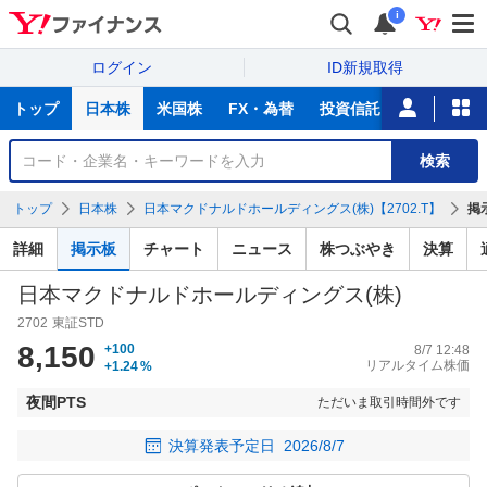
i
ログイン
ID新規取得
主
トップ
日本株
米国株
FX・為替
投資信託
ニュース
な
サ
銘
検索
ー
柄
ビ
を
トップ
日本株
日本マクドナルドホールディングス(株)【2702.T】
掲
ス
検
索
詳細
掲示板
チャート
ニュース
株つぶやき
決算
日本マクドナルドホールディングス(株)
2702
東証STD
8,150
+100
8/7 12:48
リアルタイム株価
+1.24
%
夜間PTS
ただいま取引時間外です
決算発表予定日
2026/8/7