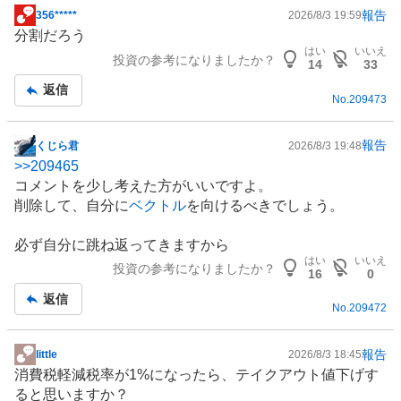
報告
356*****
2026/8/3 19:59
掲
分割だろう
示
はい
いいえ
投資の参考になりましたか？
板
14
33
記
返信
No.
209473
事
報告
くじら君
2026/8/3 19:48
掲
>>
209465
示
コメントを少し考えた方がいいですよ。
板
削除して、自分に
ベクトル
を向けるべきでしょう。
記
事
必ず自分に跳ね返ってきますから
はい
いいえ
投資の参考になりましたか？
16
0
返信
No.
209472
報告
little
2026/8/3 18:45
掲
消費税
軽減税率
が1%になったら、テイクアウト値下げす
示
ると思いますか？