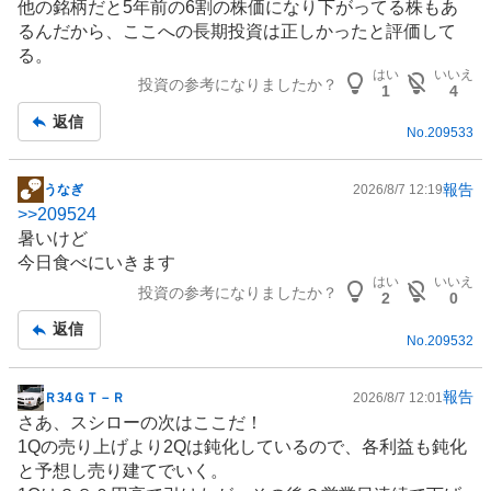
他の銘柄だと5年前の6割の株価になり下がってる株もあ
記
、
るんだから、ここへの長期投資は正しかったと評価して
事
買
る。
い
はい
いいえ
投資の参考になりましたか？
た
1
4
い
返信
No.
209533
2
5
%
報告
うなぎ
2026/8/7 12:19
掲
、
>>
209524
示
様
暑いけど
板
子
今日食べにいきます
記
見
はい
いいえ
投資の参考になりましたか？
事
2
0
2
返信
5
No.
209532
%
、
報告
Ｒ34ＧＴ－Ｒ
2026/8/7 12:01
売
掲
さあ、スシローの次はここだ！
り
示
1Qの売り上げより2Qは鈍化しているので、各利益も鈍化
た
板
と予想し売り建てでいく。
い
記