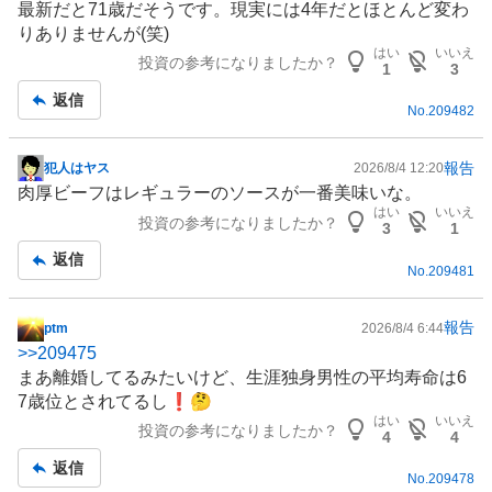
最新だと71歳だそうです。現実には4年だとほとんど変わ
板
りありませんが(笑)
記
はい
いいえ
投資の参考になりましたか？
事
1
3
返信
No.
209482
報告
犯人はヤス
2026/8/4 12:20
掲
肉厚ビーフはレギュラーのソースが一番美味いな。
示
はい
いいえ
投資の参考になりましたか？
板
3
1
記
返信
No.
209481
事
報告
ptm
2026/8/4 6:44
掲
>>
209475
示
まあ離婚してるみたいけど、生涯独身男性の平均寿命は6
板
7歳位とされてるし❗️🤔
記
はい
いいえ
投資の参考になりましたか？
事
4
4
返信
No.
209478