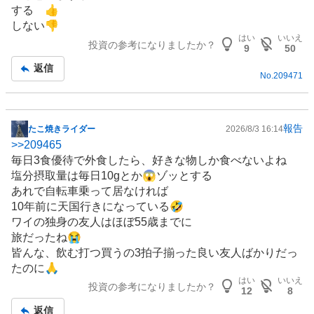
板
する 👍️
記
しない👎️
事
はい
いいえ
投資の参考になりましたか？
9
50
返信
No.
209471
報告
たこ焼きライダー
2026/8/3 16:14
掲
>>
209465
示
毎日3食優待で
外食
したら、好きな物しか食べないよね
板
塩分摂取量は毎日10gとか😱ゾッとする
記
あれで
自転車
乗って居なければ
事
10年前に天国行きになっている🤣
ワイの独身の友人はほぼ55歳までに
旅だったね😭
皆んな、飲む打つ買うの3拍子揃った良い友人ばかりだっ
たのに🙏
はい
いいえ
投資の参考になりましたか？
12
8
返信