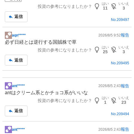
事
はい
いいえ
投資の参考になりましたか？
11
3
返信
No.
209497
報告
aqn*****
2026/8/5 9:52
掲
必ず日経とは逆行する国賊株で草
示
はい
いいえ
投資の参考になりましたか？
板
25
3
記
返信
No.
209495
事
報告
ant*****
2026/8/5 2:43
掲
antはクリーム系とかチョコ系がいいな
示
はい
いいえ
投資の参考になりましたか？
板
1
23
記
返信
No.
209494
事
報告
ant*****
2026/8/5 2:43
掲