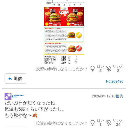
はい
いいえ
投資の参考になりましたか？
2
2
返信
No.
209490
報告
ant*****
2026/8/4 19:16
掲
だいぶ日が短くなったね、
示
気温も5度くらい下がったし。
板
もう秋やな〜🍂
記
はい
いいえ
投資の参考になりましたか？
事
1
34