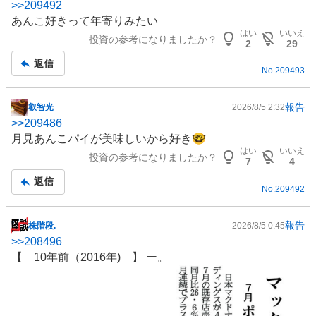
>>
209492
示
あんこ好きって年寄りみたい
板
はい
いいえ
投資の参考になりましたか？
記
2
29
事
返信
No.
209493
報告
叡智光
2026/8/5 2:32
掲
>>
209486
示
月見あんこパイが美味しいから好き🤓
板
はい
いいえ
投資の参考になりましたか？
記
7
4
事
返信
No.
209492
報告
株階段.
2026/8/5 0:45
掲
>>
208496
示
【 10年前（2016年) 】 ー。
板
記
事