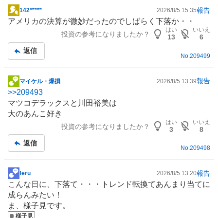
報告
142*****
2026/8/5 15:35
掲
アメリカの決算が微妙だったのでしばらく下落か・・
示
はい
いいえ
投資の参考になりましたか？
板
13
6
記
返信
No.
209499
事
報告
マイケル・爆損
2026/8/5 13:39
掲
>>
209493
示
マツコデラックスと川田裕美は
板
大のあんこ好き
記
はい
いいえ
投資の参考になりましたか？
事
3
8
返信
No.
209498
報告
feru
2026/8/5 13:20
掲
こんな日に、下落て・・・トレンド転換てあんまり当てに
示
成らんみたい！
板
ま、様子見です。
記
様子見