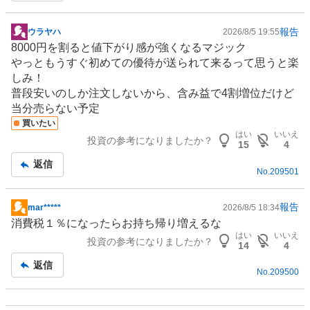
報告
ウラヤハ
2026/8/5 19:55
掲
8000円を割ると値下がり感が強くなるマジック
示
やっともうすぐ初めての優待が送られて来るって思うと楽
板
しみ！
記
普段安いのしか注文しないから、含み益で4割増位だけど
事
当分売らない予定
買いたい
はい
いいえ
投資の参考になりましたか？
15
4
返信
No.
209501
報告
mar*****
2026/8/5 18:34
掲
消費税１％になったらお持ち帰り増えるな
示
はい
いいえ
投資の参考になりましたか？
板
14
4
記
返信
No.
209500
事