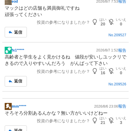
報告
eod
2026/8/7 7:53
掲
マックはどの店舗も満員御礼ですね
示
頑張ってください
板
はい
いいえ
投資の参考になりましたか？
記
20
0
事
返信
No.
209527
報告
fx1*****
2026/8/7 1:52
掲
高齢者と学生をよく見かけるね 値段が安いしユックリで
示
きるので入りやすいんだろう がんばって下さい
板
はい
いいえ
投資の参考になりましたか？
記
16
0
事
返信
No.
209526
報告
imm*****
2026/8/6 23:06
掲
そろそろ分割あるんかな？無い方がいいけどねー
示
はい
いいえ
投資の参考になりましたか？
板
21
3
記
返信