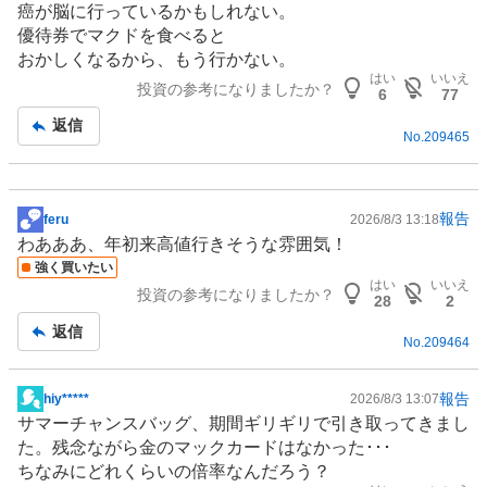
癌が脳に行っているかもしれない。
記
優待券でマクドを食べると
事
おかしくなるから、もう行かない。
はい
いいえ
投資の参考になりましたか？
6
77
返信
No.
209465
報告
feru
2026/8/3 13:18
掲
わあああ、年初来高値行きそうな雰囲気！
示
強く買いたい
板
はい
いいえ
投資の参考になりましたか？
記
28
2
事
返信
No.
209464
報告
hiy*****
2026/8/3 13:07
掲
サマーチャンスバッグ、期間ギリギリで引き取ってきまし
示
た。残念ながら金のマックカードはなかった･･･
板
ちなみにどれくらいの倍率なんだろう？
記