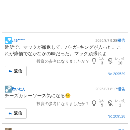
報告
c45*****
2026/8/7 9:28
掲
近所で、マックが撤退して、バ−ガ−キングが入った。こ
示
れが廉価でなかなかの味だった。マック頑張れよ
板
はい
いいえ
投資の参考になりましたか？
記
3
10
事
返信
No.
209529
報告
炊いたん
2026/8/7 8:17
掲
チーズカレーソース気になる😌
示
はい
いいえ
投資の参考になりましたか？
板
5
1
記
返信
No.
209528
事