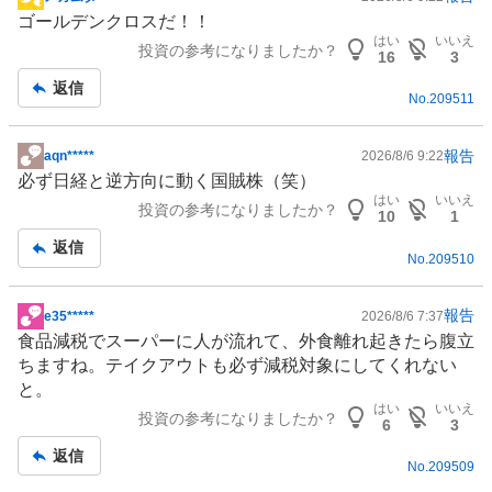
掲
ゴールデンクロスだ！！
示
はい
いいえ
投資の参考になりましたか？
板
16
3
記
返信
No.
209511
事
報告
aqn*****
2026/8/6 9:22
掲
必ず日経と逆方向に動く国賊株（笑）
示
はい
いいえ
投資の参考になりましたか？
板
10
1
記
返信
No.
209510
事
報告
e35*****
2026/8/6 7:37
掲
食品減税でスーパーに人が流れて、
外食
離れ起きたら腹立
示
ちますね。テイクアウトも必ず減税対象にしてくれない
板
と。
記
はい
いいえ
投資の参考になりましたか？
事
6
3
返信
No.
209509