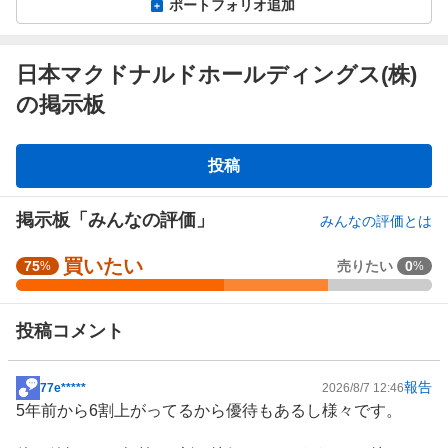
ポートフォリオ追加
日本マクドナルドホールディングス(株)
の掲示板
掲
投稿
示
板
掲示板「みんなの評価」
みんなの評価とは
買いたい
強
75
売りたい
0
%
%
く
買
投稿コメント
い
た
い
報告
77e*****
2026/8/7 12:46
掲
5
5年前から6割上がってるから優待もあるし様々です。
示
0
板
%