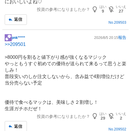
においしいよね♡
板
はい
いいえ
投資の参考になりましたか？
記
9
27
事
返信
No.
209503
報告
pnk*****
2026/8/5 20:15
掲
>>
209501
示
板
>8000円を割ると値下がり感が強くなるマジック
記
やっともうすぐ初めての優待が送られて来るって思うと楽
事
しみ！
普段安いのしか注文しないから、含み益で4割増位だけど
当分売らない予定
優待で食べるマックは、美味しさ２割増し！
生涯ガチホだぜ！
はい
いいえ
投資の参考になりましたか？
29
2
返信
No.
209502