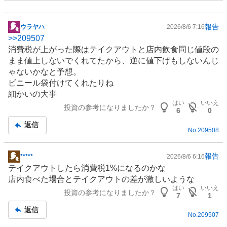
報告
ウラヤハ
2026/8/6 7:16
掲
>>
209507
示
消費税が上がった際はテイクアウトと店内飲食同じ値段の
板
まま値上しないでくれてたから、逆に値下げもしないんじ
記
ゃないかなと予想。
事
ビニール袋付けてくれたりね
細かいの大事
はい
いいえ
投資の参考になりましたか？
6
0
返信
No.
209508
報告
*****
2026/8/6 6:16
掲
テイクアウトしたら消費税1%になるのかな
示
店内食べた場合とテイクアウトの差が激しいような
板
はい
いいえ
投資の参考になりましたか？
記
7
1
事
返信
No.
209507