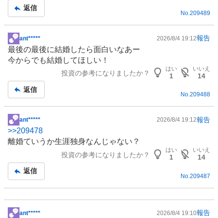
返信
No.
209489
報告
ant*****
2026/8/4 19:12
掲
最後の最後に
結婚
したら面白いなあー
示
今からでも結婚してほしい！
板
はい
いいえ
投資の参考になりましたか？
記
1
14
事
返信
No.
209488
報告
ant*****
2026/8/4 19:12
掲
>>
209478
示
離婚ていうか生涯独身なんじゃない？
板
はい
いいえ
投資の参考になりましたか？
記
1
14
事
返信
No.
209487
報告
ant*****
2026/8/4 19:10
掲