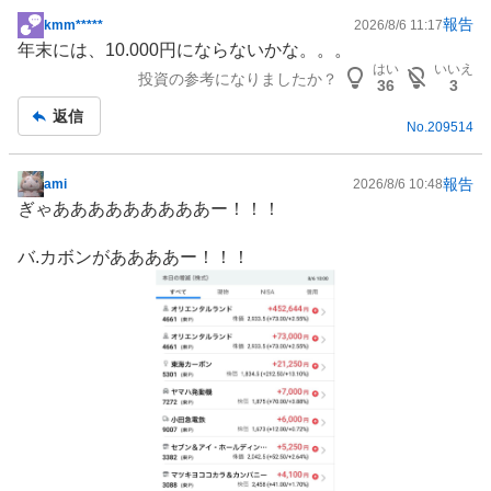
報告
kmm*****
2026/8/6 11:17
掲
年末には、10.000円にならないかな。。。
示
はい
いいえ
投資の参考になりましたか？
板
36
3
記
返信
No.
209514
事
報告
ami
2026/8/6 10:48
掲
ぎゃあああああああああー！！！
示
板
バ.カボンがああああー！！！
記
事