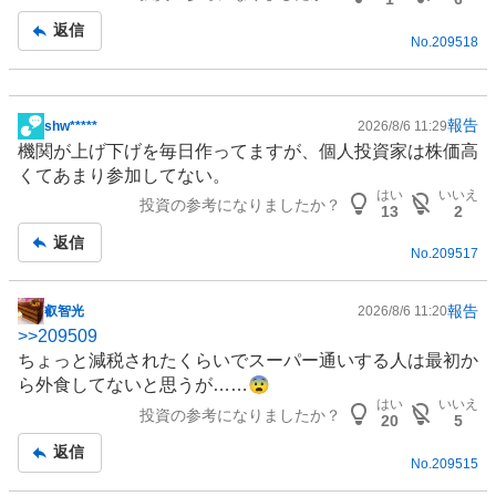
事
返信
No.
209518
報告
shw*****
2026/8/6 11:29
掲
機関が上げ下げを毎日作ってますが、個人投資家は株価高
示
くてあまり参加してない。
板
はい
いいえ
投資の参考になりましたか？
記
13
2
事
返信
No.
209517
報告
叡智光
2026/8/6 11:20
掲
>>
209509
示
ちょっと減税されたくらいでスーパー通いする人は最初か
板
ら
外食
してないと思うが……😨
記
はい
いいえ
投資の参考になりましたか？
事
20
5
返信
No.
209515