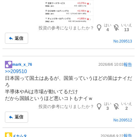
はい
いいえ
投資の参考になりましたか？
4
13
返信
No.
209513
報告
mark_x_76
2026/8/6 10:03
掲
>>
209510
示
日本国って国土はあるが、国策っていうほどの策はナイだ
板
ろ
記
半導体
やAiは市場が動いてるだけ
事
だから国賊というほど悪いコトもナイｗ
はい
いいえ
投資の参考になりましたか？
3
2
返信
No.
209512
報告
メカムタ
2026/8/6 9:22