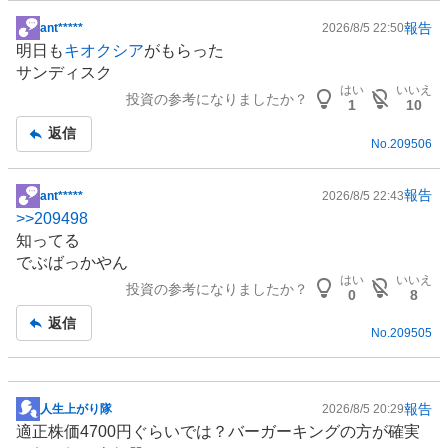
報告
ant*****
2026/8/5 22:50
掲
明日も
キオクシア
がもらった
示
サンディスク
板
はい
いいえ
投資の参考になりましたか？
記
1
10
事
返信
No.
209506
報告
ant*****
2026/8/5 22:43
掲
>>
209498
示
知ってる
板
でぶばっかやん
記
はい
いいえ
投資の参考になりましたか？
事
0
8
返信
No.
209505
報告
人生上がり隊
2026/8/5 20:29
掲
適正株価4700円ぐらいでは？バーガーキングの方が確実
示