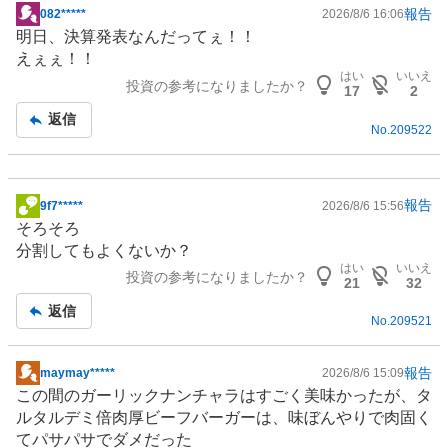
報告
082*****
2026/8/6 16:06
掲
明日、決算発表なんだってぇ！！
示
えぇぇ！！
板
はい
いいえ
投資の参考になりましたか？
記
17
2
事
返信
No.
209522
報告
9f7*****
2026/8/6 15:56
掲
そろそろ
示
分割してもよくないか？
板
はい
いいえ
投資の参考になりましたか？
記
21
32
事
返信
No.
209521
報告
maymay*****
2026/8/6 15:09
掲
この間のガーリックナンチャラはすごく美味かったが、タ
示
ルタルデミ倍肉厚ビーフバーガーは、味ぼんやりで肉固く
板
てパサパサでダメだった