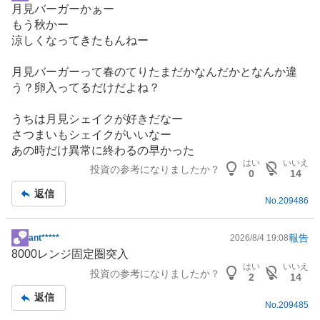
月見バーガーかぁー
示
もう秋かー
板
涼しくなってきたもんねー
記
事
月見バーガーって春のてりたまだかなんだかとなんか違
う？卵入ってるだけだよね？
うちは月見シェイクが好きだなー
さつまいもシェイクがいいなー
あの時だけ異常に終わるの早かった
はい
いいえ
投資の参考になりましたか？
0
14
返信
No.
209486
報告
ant*****
2026/8/4 19:08
掲
8000レンジ固定圏突入
示
はい
いいえ
投資の参考になりましたか？
板
2
14
記
返信
No.
209485
事