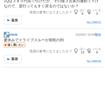
1Qは３８０円高で引けたが、その後３営業日連続で下げ
0
事
なので、逆行ってもすぐ戻るのではないか？
%
はい
いいえ
、
投資の参考になりましたか？
0
3
強
返信
く
No.
209531
売
り
報告
chichi
2026/8/7 10:00
掲
た
夏休みでドライブスルーが長蛇の列
示
い
強く買いたい
板
0
はい
いいえ
投資の参考になりましたか？
記
13
0
%
事
返信
No.
209530