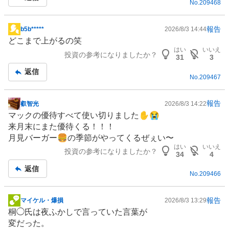
No.
209468
報告
b5b*****
2026/8/3 14:44
掲
どこまで上がるの笑
示
はい
いいえ
投資の参考になりましたか？
板
31
3
記
返信
No.
209467
事
報告
叡智光
2026/8/3 14:22
掲
マックの優待すべて使い切りました✋😭
示
来月末にまた優待くる！！！
板
月見バーガー🍔の季節がやってくるぜぇい〜
記
はい
いいえ
投資の参考になりましたか？
事
34
4
返信
No.
209466
報告
マイケル・爆損
2026/8/3 13:29
掲
桐◯氏は夜ふかしで言っていた言葉が
示
変だった。
板