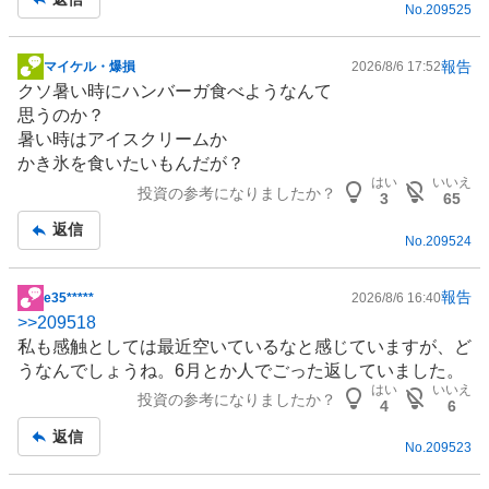
No.
209525
事
報告
マイケル・爆損
2026/8/6 17:52
掲
クソ暑い時にハンバーガ食べようなんて
示
思うのか？
板
暑い時は
アイスクリーム
か
記
かき氷を食いたいもんだが？
事
はい
いいえ
投資の参考になりましたか？
3
65
返信
No.
209524
報告
e35*****
2026/8/6 16:40
掲
>>
209518
示
私も感触としては最近空いているなと感じていますが、ど
板
うなんでしょうね。6月とか人でごった返していました。
記
はい
いいえ
投資の参考になりましたか？
事
4
6
返信
No.
209523