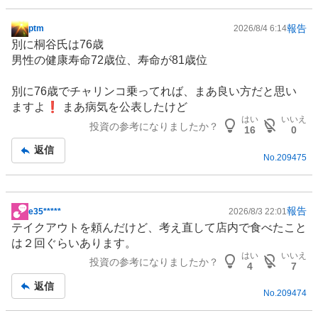
報告
ptm
2026/8/4 6:14
掲
別に桐谷氏は76歳
示
男性の健康寿命72歳位、寿命が81歳位
板
記
別に76歳でチャリンコ乗ってれば、まあ良い方だと思い
事
ますよ❗️ まあ病気を公表したけど
はい
いいえ
投資の参考になりましたか？
16
0
返信
No.
209475
報告
e35*****
2026/8/3 22:01
掲
テイクアウトを頼んだけど、考え直して店内で食べたこと
示
は２回ぐらいあります。
板
はい
いいえ
投資の参考になりましたか？
記
4
7
事
返信
No.
209474