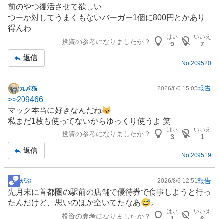
記
前のやつ復活させて欲しい
事
つーか対してうまくもないバーガー1個に800円とかあり
得んわ
はい
いいえ
投資の参考になりましたか？
9
7
返信
No.
209520
報告
丸〆猫
2026/8/6 15:05
掲
>>
209466
示
マック本当に好きなんだね😺
板
私まだ1枚も使ってないからゆっくり使うよ 笑
記
はい
いいえ
投資の参考になりましたか？
事
3
1
返信
No.
209519
報告
がぶ
2026/8/6 12:51
掲
先月末に首都圏の駅前の店舗で優待券で食事しようと行っ
示
たんだけど、思いのほか空いてたなあ😅。
板
はい
いいえ
投資の参考になりましたか？
記
1
6