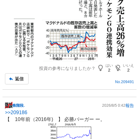
はい
いいえ
投資の参考になりましたか？
2
2
返信
No.
209491
報告
株階段.
2026/8/5 0:42
掲
>>
209186
示
【 10年前（2016年) 】 必勝バーガー ー。
板
記
事