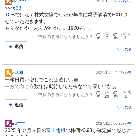
報告
d65*****
2024/11/1 20:29
掲
>>
4633
示
TOBではなく株式交換でしたが無事に親子解消でEXITさ
板
せていただきます。
記
ありがたや、ありがたや。。1900株。。
事
はい
いいえ
投資の参考になりましたか？
7
1
返信
No.
4726
報告
ハム印
2024/11/1 12:47
掲
一昨日買い増しでこれは嬉しい👳🏾
示
一方で向こう数年は期待してた株なので寂しいなぁ
板
はい
いいえ
投資の参考になりましたか？
記
20
1
事
返信
No.
4723
報告
ina*****
2024/11/1 10:32
掲
2025 年２月３日の
富士電機
の株価×0.93が確定値て感じに
示