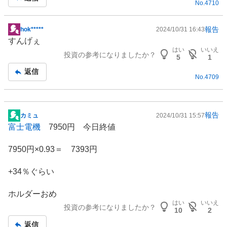
No.
4710
報告
hok*****
2024/10/31 16:43
掲
すんげぇ
示
はい
いいえ
投資の参考になりましたか？
板
5
1
記
返信
No.
4709
事
報告
カミュ
2024/10/31 15:57
掲
富士電機
7950円 今日終値
示
板
7950円×0.93＝ 7393円
記
事
+34％ぐらい
ホルダーおめ
はい
いいえ
投資の参考になりましたか？
10
2
返信