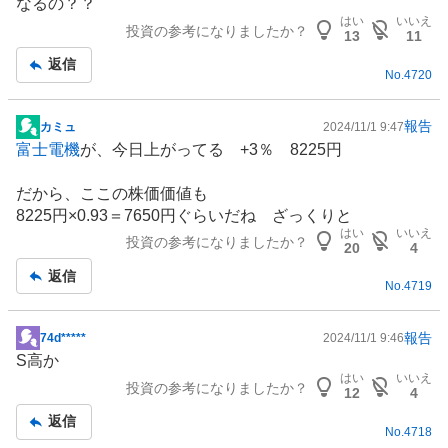
なるの？？
板
はい
いいえ
投資の参考になりましたか？
記
13
11
事
返信
No.
4720
報告
カミュ
2024/11/1 9:47
掲
富士電機
が、今日上がってる +3％ 8225円
示
板
だから、ここの株価価値も
記
8225円×0.93＝7650円ぐらいだね ざっくりと
事
はい
いいえ
投資の参考になりましたか？
20
4
返信
No.
4719
報告
74d*****
2024/11/1 9:46
掲
S高か
示
はい
いいえ
投資の参考になりましたか？
板
12
4
記
返信
No.
4718
事