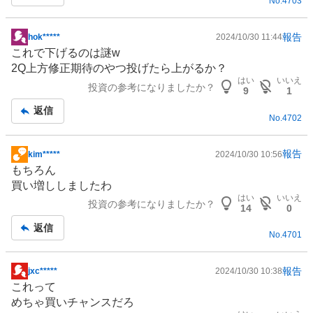
No.
4703
事
報告
hok*****
2024/10/30 11:44
掲
これで下げるのは謎w
示
2Q上方修正期待のやつ投げたら上がるか？
板
はい
いいえ
投資の参考になりましたか？
記
9
1
事
返信
No.
4702
報告
kim*****
2024/10/30 10:56
掲
もちろん
示
買い増ししましたわ
板
はい
いいえ
投資の参考になりましたか？
記
14
0
事
返信
No.
4701
報告
jxc*****
2024/10/30 10:38
掲
これって
示
めちゃ買いチャンスだろ
板