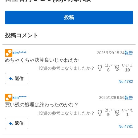
掲
投稿
示
板
投稿コメント
報告
kim*****
2025/1/29 15:34
掲
めちゃくちゃ決算良いじゃねえか
示
はい
いいえ
投資の参考になりましたか？
板
8
10
記
返信
No.
4782
事
報告
kim*****
2025/1/29 9:56
掲
買い残の処理は終わったのかな？
示
はい
いいえ
投資の参考になりましたか？
板
9
1
記
返信
No.
4781
事