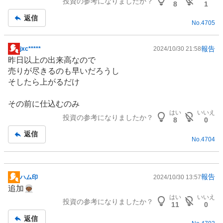
投資の参考になりましたか？
8
1
返信
No.
4705
報告
jxc*****
2024/10/30 21:58
掲
昨日以上の出来高なので
示
売りが尽きるのも早いだろうし
板
そしたら上がるだけ
記
事
その前に仕込むのみ
はい
いいえ
投資の参考になりましたか？
8
0
返信
No.
4704
報告
ハム印
2024/10/30 13:57
掲
追加👳🏾
示
はい
いいえ
投資の参考になりましたか？
板
11
0
記
返信