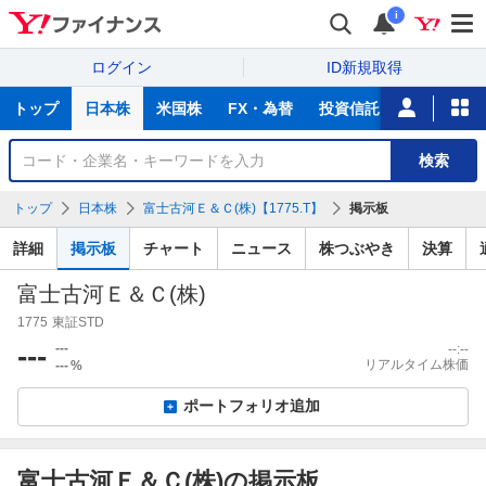
i
ログイン
ID新規取得
主
トップ
日本株
米国株
FX・為替
投資信託
ニュース
な
サ
銘
検索
ー
柄
ビ
を
トップ
日本株
富士古河Ｅ＆Ｃ(株)【1775.T】
掲示板
ス
検
索
詳細
掲示板
チャート
ニュース
株つぶやき
決算
富士古河Ｅ＆Ｃ(株)
1775
東証STD
---
---
--:--
リアルタイム株価
---
%
ポートフォリオ追加
富士古河Ｅ＆Ｃ(株)の掲示板