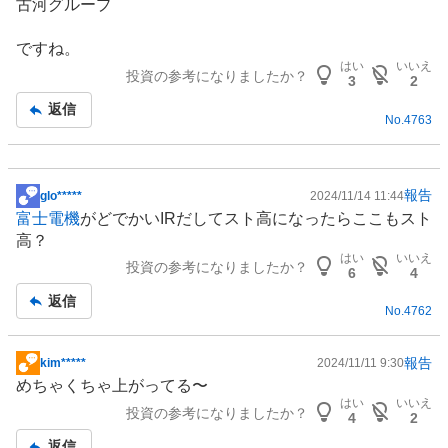
古河グループ
記
事
ですね。
はい
いいえ
投資の参考になりましたか？
3
2
返信
No.
4763
報告
glo*****
2024/11/14 11:44
掲
富士電機
がどでかいIRだしてスト高になったらここもスト
示
高？
板
はい
いいえ
投資の参考になりましたか？
記
6
4
事
返信
No.
4762
報告
kim*****
2024/11/11 9:30
掲
めちゃくちゃ上がってる〜
示
はい
いいえ
投資の参考になりましたか？
板
4
2
記
返信