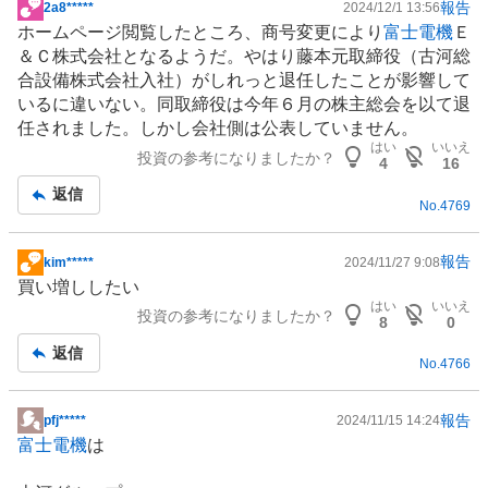
報告
2a8*****
2024/12/1 13:56
掲
ホームページ閲覧したところ、商号変更により
富士電機
Ｅ
示
＆Ｃ株式会社となるようだ。やはり藤本元取締役（古河総
板
合設備株式会社入社）がしれっと退任したことが影響して
記
いるに違いない。同取締役は今年６月の株主総会を以て退
事
任されました。しかし会社側は公表していません。
はい
いいえ
投資の参考になりましたか？
4
16
返信
No.
4769
報告
kim*****
2024/11/27 9:08
掲
買い増ししたい
示
はい
いいえ
投資の参考になりましたか？
板
8
0
記
返信
No.
4766
事
報告
pfj*****
2024/11/15 14:24
掲
富士電機
は
示
板