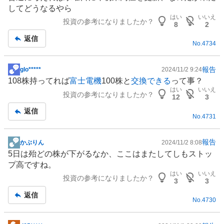
示
してどうなるやら
板
はい
いいえ
投資の参考になりましたか？
記
8
2
事
返信
No.
4734
報告
glo*****
2024/11/2 9:24
掲
108株持ってれば
富士電機
100株と
交換できる
って事？
示
はい
いいえ
投資の参考になりましたか？
板
12
3
記
返信
No.
4731
事
報告
かぶりん
2024/11/2 8:08
掲
5日は殆どの株が下がるなか、ここはまたしてしもストッ
示
プ高ですね。
板
はい
いいえ
投資の参考になりましたか？
記
3
3
事
返信
No.
4730