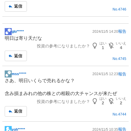
記
返信
No.
4746
事
報告
glo*****
2024/11/5 14:20
掲
明日は寄り天だな
示
はい
いいえ
投資の参考になりましたか？
板
1
4
記
返信
No.
4745
事
報告
mss*****
2024/11/5 12:23
掲
さあ、明日いくらで売れるかな？
示
板
含み損まみれの他の株との相殺の大チャンスが来たぜ
記
はい
いいえ
投資の参考になりましたか？
事
2
2
返信
No.
4744
報告
yoh*****
2024/11/5 10:35