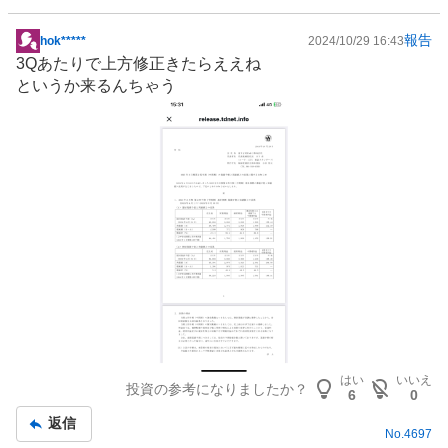
報告
hok*****
2024/10/29 16:43
掲
3Qあたりで上方修正きたらええね
示
というか来るんちゃう
板
記
事
はい
いいえ
投資の参考になりましたか？
6
0
返信
No.
4697