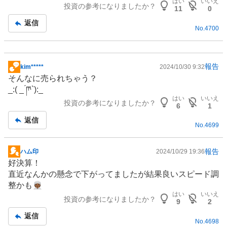
はい
いいえ
投資の参考になりましたか？
記
11
0
事
返信
No.
4700
報告
kim*****
2024/10/30 9:32
掲
そんなに売られちゃう？
示
_:( _ ́ཫ`):_
板
はい
いいえ
投資の参考になりましたか？
記
6
1
事
返信
No.
4699
報告
ハム印
2024/10/29 19:36
掲
好決算！
示
直近なんかの懸念で下がってましたが結果良いスピード調
板
整かも👳🏾
記
はい
いいえ
投資の参考になりましたか？
事
9
2
返信
No.
4698