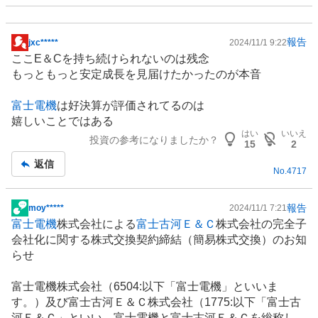
報告
jxc*****
2024/11/1 9:22
掲
ここE＆Cを持ち続けられないのは残念
示
もっともっと安定成長を見届けたかったのが本音
板
記
富士電機
は好決算が評価されてるのは
事
嬉しいことではある
はい
いいえ
投資の参考になりましたか？
15
2
返信
No.
4717
報告
moy*****
2024/11/1 7:21
掲
富士電機
株式会社による
富士古河Ｅ＆Ｃ
株式会社の完全子
示
会社化に関する株式交換契約締結（簡易株式交換）のお知
板
らせ
記
事
富士電機株式会社（6504:以下「富士電機」といいま
す。）及び富士古河Ｅ＆Ｃ株式会社（1775:以下「富士古
河Ｅ＆Ｃ」といい、富士電機と富士古河Ｅ＆Ｃを総称し