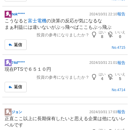
報告
hok*****
2024/10/31 22:10
掲
こうなると
富士電機
の決算の反応が気になるな
示
まぁ利益には違いないがぶっ飛べばここもぶっ飛ぶ
板
はい
いいえ
投資の参考になりましたか？
記
8
0
事
返信
No.
4715
報告
74d*****
2024/10/31 21:01
掲
現在PTSで６５１０円
示
はい
いいえ
投資の参考になりましたか？
板
4
5
記
返信
No.
4714
事
報告
ジョン
2024/10/31 17:03
掲
正直ここ以上に長期保有したいと思える企業は他にないレ
示
ベルです
板
はい
いいえ