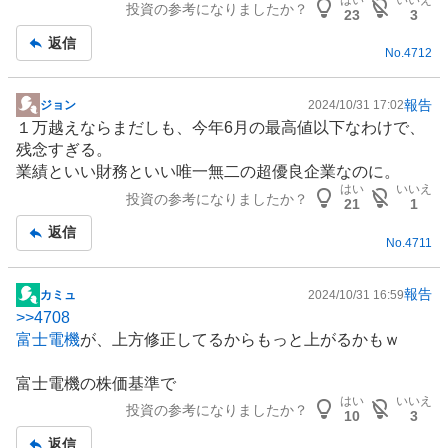
投資の参考になりましたか？
記
23
3
事
返信
No.
4712
報告
ジョン
2024/10/31 17:02
掲
１万越えならまだしも、今年6月の最高値以下なわけで、
示
残念すぎる。
板
業績といい財務といい唯一無二の超優良企業なのに。
記
はい
いいえ
投資の参考になりましたか？
事
21
1
返信
No.
4711
報告
カミュ
2024/10/31 16:59
掲
>>
4708
示
富士電機
が、上方修正してるからもっと上がるかもｗ
板
記
富士電機の株価基準で
事
はい
いいえ
投資の参考になりましたか？
10
3
返信