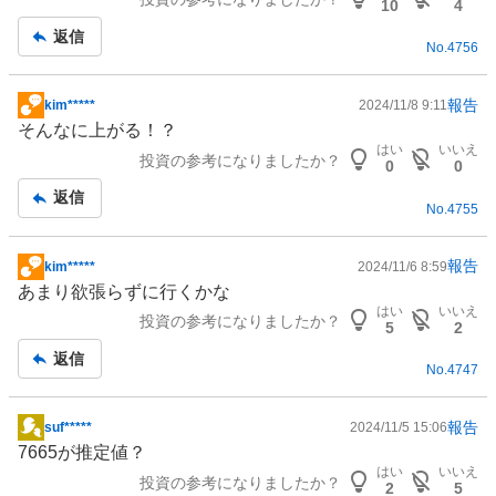
記
10
4
事
返信
No.
4756
報告
kim*****
2024/11/8 9:11
掲
そんなに上がる！？
示
はい
いいえ
投資の参考になりましたか？
板
0
0
記
返信
No.
4755
事
報告
kim*****
2024/11/6 8:59
掲
あまり欲張らずに行くかな
示
はい
いいえ
投資の参考になりましたか？
板
5
2
記
返信
No.
4747
事
報告
suf*****
2024/11/5 15:06
掲
7665が推定値？
示
はい
いいえ
投資の参考になりましたか？
板
2
5