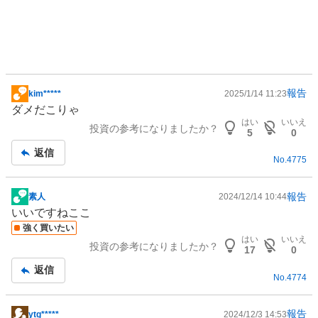
報告
kim*****
2025/1/14 11:23
掲
ダメだこりゃ
示
はい
いいえ
投資の参考になりましたか？
板
5
0
記
返信
No.
4775
事
報告
素人
2024/12/14 10:44
掲
いいですねここ
示
強く買いたい
板
はい
いいえ
投資の参考になりましたか？
記
17
0
事
返信
No.
4774
報告
ytg*****
2024/12/3 14:53