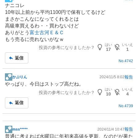
掲
ナニコレ
示
10年以上前から平均1100円で保有してるけど
板
まさかこんなになってくれるとは
記
高級車買えるわ・・買わないけど
事
ありがとう
富士古河Ｅ＆Ｃ
もう売るに売れないがなｗ
はい
いいえ
投資の参考になりましたか？
17
1
返信
No.
4742
報告
かぶりん
2024/11/5 8:02
掲
やっぱり、今日はストップ高だね。
示
はい
いいえ
投資の参考になりましたか？
板
10
4
記
返信
No.
4739
事
報告
mss*****
2024/11/4 10:47
掲
普通に考えれば水曜日に年初来高値を更新、なのだが果た