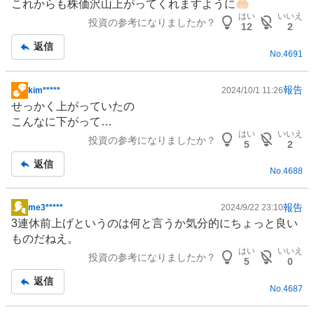
これからも株価沢山上がってくれますように🤲🏻
板
はい
いいえ
投資の参考になりましたか？
記
12
2
事
返信
No.
4691
報告
kim*****
2024/10/1 11:26
掲
せっかく上がっていたの
示
こんなに下がって…
板
はい
いいえ
投資の参考になりましたか？
記
5
2
事
返信
No.
4688
報告
me3*****
2024/9/22 23:10
掲
3連休前上げというのは何と言うか気分的にちょっと良い
示
ものだねえ。
板
はい
いいえ
投資の参考になりましたか？
記
5
0
事
返信
No.
4687