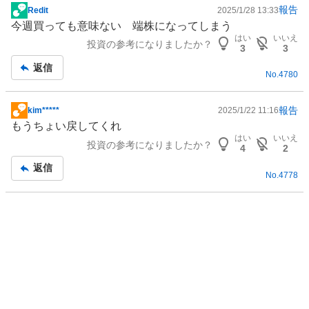
報告
Redit
2025/1/28 13:33
掲
今週買っても意味ない 端株になってしまう
示
はい
いいえ
投資の参考になりましたか？
板
3
3
記
返信
No.
4780
事
報告
kim*****
2025/1/22 11:16
掲
もうちょい戻してくれ
示
はい
いいえ
投資の参考になりましたか？
板
4
2
記
返信
No.
4778
事