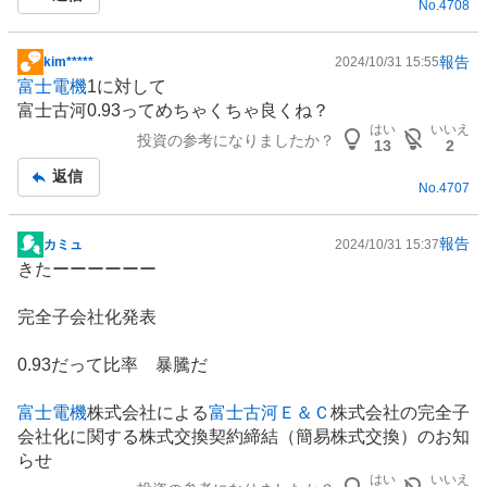
No.
4708
報告
kim*****
2024/10/31 15:55
掲
富士電機
1に対して
示
富士古河0.93ってめちゃくちゃ良くね？
板
はい
いいえ
投資の参考になりましたか？
記
13
2
事
返信
No.
4707
報告
カミュ
2024/10/31 15:37
掲
きたーーーーーー
示
板
完全子会社化発表
記
事
0.93だって比率 暴騰だ
富士電機
株式会社による
富士古河Ｅ＆Ｃ
株式会社の完全子
会社化に関する株式交換契約締結（簡易株式交換）のお知
らせ
はい
いいえ