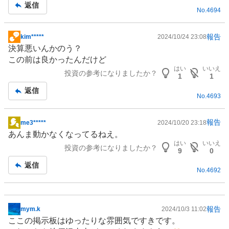
記
返信
No.
4694
事
報告
kim*****
2024/10/24 23:08
掲
決算悪いんかのう？
示
この前は良かったんだけど
板
はい
いいえ
投資の参考になりましたか？
記
1
1
事
返信
No.
4693
報告
me3*****
2024/10/20 23:18
掲
あんま動かなくなってるねえ。
示
はい
いいえ
投資の参考になりましたか？
板
9
0
記
返信
No.
4692
事
報告
mym.k
2024/10/3 11:02
掲
ここの掲示板はゆったりな雰囲気ですきです。
示