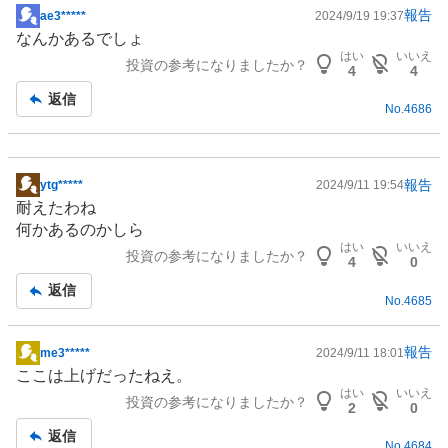
報告
ae3*****
2024/9/19 19:37
掲
なんかあるでしょ
示
はい
いいえ
投資の参考になりましたか？
板
4
4
記
返信
No.
4686
事
報告
ytg*****
2024/9/11 19:54
掲
耐えたわね
示
何かあるのかしら
板
はい
いいえ
投資の参考になりましたか？
記
4
0
事
返信
No.
4685
報告
me3*****
2024/9/11 18:01
掲
ここは上げだったねえ。
示
はい
いいえ
投資の参考になりましたか？
板
2
0
記
返信
No.
4684