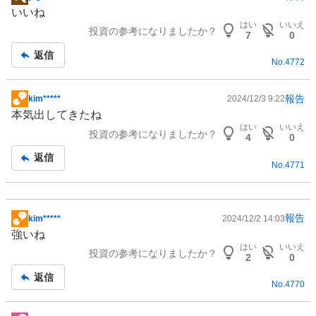
掲
いいね
示
はい
いいえ
投資の参考になりましたか？
板
7
0
記
返信
No.
4772
事
報告
kim*****
2024/12/3 9:22
掲
本気出してきたね
示
はい
いいえ
投資の参考になりましたか？
板
4
0
記
返信
No.
4771
事
報告
kim*****
2024/12/2 14:03
掲
強いね
示
はい
いいえ
投資の参考になりましたか？
板
2
0
記
返信
No.
4770
事