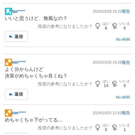
報告
fpa*****
2024/10/29 16:33
掲
いいと思うけど、無風なの？
示
はい
いいえ
投資の参考になりましたか？
板
6
0
記
返信
No.
4696
事
報告
kim*****
2024/10/29 16:26
掲
よく分からんけど
示
決算がめちゃくちゃ良くね？
板
はい
いいえ
投資の参考になりましたか？
記
14
0
事
返信
No.
4695
報告
kim*****
2024/10/25 12:53
掲
めちゃくちゃ下がってる…
示
はい
いいえ
投資の参考になりましたか？
板
5
1