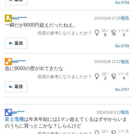
No.
4759
事
報告
me3*****
2024/11/8 17:35
掲
一瞬だが8000円超えだったねえ。
示
はい
いいえ
投資の参考になりましたか？
板
8
3
記
返信
No.
4758
事
報告
kim*****
2024/11/8 12:37
掲
急に8000の壁が出てきたな
示
はい
いいえ
投資の参考になりましたか？
板
2
4
記
返信
No.
4757
事
報告
glo*****
2024/11/8 9:12
掲
富士電機
は年末年始には1マン超えてくるはずやからいま
示
のうちに買っとこかな？しらんけど
板
はい
いいえ
投資の参考になりましたか？