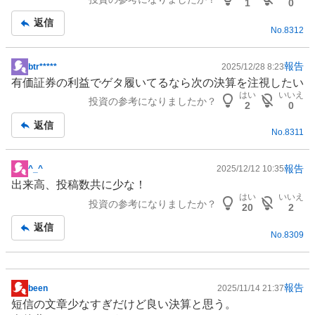
板
1
0
記
返信
No.
8312
事
報告
btr*****
2025/12/28 8:23
掲
有価証券の利益でゲタ履いてるなら次の決算を注視したい
示
はい
いいえ
投資の参考になりましたか？
板
2
0
記
返信
No.
8311
事
報告
^_^
2025/12/12 10:35
掲
出来高、投稿数共に少な！
示
はい
いいえ
投資の参考になりましたか？
板
20
2
記
返信
No.
8309
事
報告
been
2025/11/14 21:37
掲
短信の文章少なすぎだけど良い決算と思う。
示