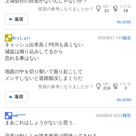
上場会社の自覚がないんじゃないか？
記
はい
いいえ
投資の参考になりましたか？
事
21
18
返信
No.
8295
報告
わっしょい
2025/8/17 7:43
掲
キャッシュ比率高くPERも高くない
示
減益は織り込みしてるから
板
恐れる事はない
記
事
地面の中を切り裂いて掘り起こして
メンテしないと道路陥没しまくりだ
はい
いいえ
投資の参考になりましたか？
216
3
返信
No.
8294
報告
rok*****
2025/8/15 10:21
掲
まあこれはしょうがないと思う。
示
板
決算は知らんが資本政策は間違ってるだろ。