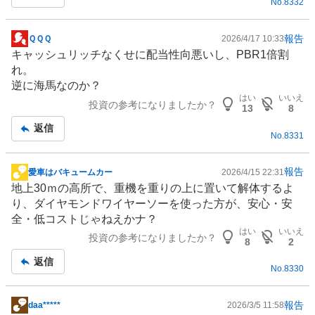
No.
8332
事
報告
ＱＱＱ
2026/4/17 10:33
掲
キャッシュリッチなくせに配当性向悪いし、PBR1倍割
示
れ。
板
逆に海馬なのか？
記
はい
いいえ
投資の参考になりましたか？
事
13
8
返信
No.
8331
報告
愛車はバキュームカー
2026/4/15 22:31
掲
地上30ｍの高所で、重機を重りの上に置いて解体するよ
示
り、
ダイヤモンド
ワイヤーソーを使った方が、安心・安
板
全・低コストじゃねえかナ？
記
はい
いいえ
投資の参考になりましたか？
事
8
2
返信
No.
8330
報告
daa*****
2026/3/5 11:58
掲