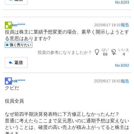
No.
8283
報告
ker*****
2025/6/17 19:31
掲
役員は株主に業績予想変更の場合、素早く開示しようとす
示
る意思はありますか?
板
強く売りたい
記
はい
いいえ
投資の参考になりましたか？
事
66
4
返信
No.
8282
報告
rok*****
2025/6/17 16:41
掲
クビだ
示
板
役員全員
記
事
なぜ前四半期決算発表時に下方修正しなかったんだ？
普通に考えたらここまで足元悪いのに通期予想は変えない
ということは、確度の高い売上が積み上がってると株主は
考える。