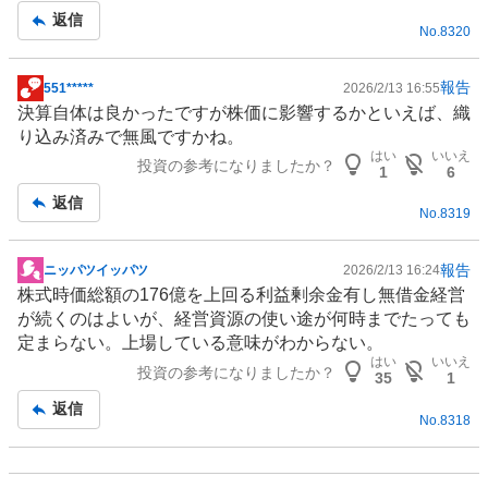
記
返信
No.
8320
事
報告
551*****
2026/2/13 16:55
掲
決算自体は良かったですが株価に影響するかといえば、織
示
り込み済みで無風ですかね。
板
はい
いいえ
投資の参考になりましたか？
記
1
6
事
返信
No.
8319
報告
ニッパツイッパツ
2026/2/13 16:24
掲
株式時価総額の176億を上回る利益剰余金有し無借金経営
示
が続くのはよいが、経営資源の使い途が何時までたっても
板
定まらない。上場している意味がわからない。
記
はい
いいえ
投資の参考になりましたか？
事
35
1
返信
No.
8318