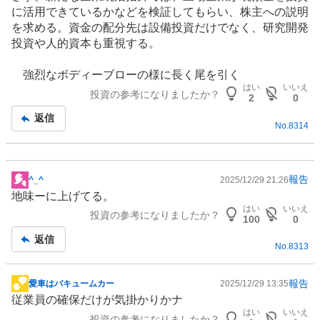
に活用できているかなどを検証してもらい、株主への説明
を求める。資金の配分先は
設備投資
だけでなく、研究開発
投資や人的資本も重視する。
強烈なボディーブローの様に長く尾を引く
はい
いいえ
投資の参考になりましたか？
2
0
返信
No.
8314
報告
^_^
2025/12/29 21:26
掲
地味ーに上げてる。
示
はい
いいえ
投資の参考になりましたか？
板
100
0
記
返信
No.
8313
事
報告
愛車はバキュームカー
2025/12/29 13:35
掲
従業員の確保だけが気掛かりかナ
示
はい
いいえ
投資の参考になりましたか？