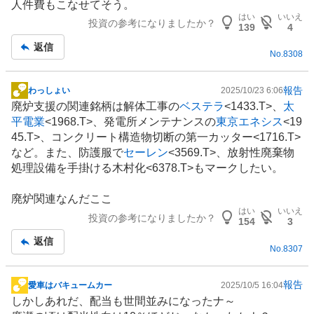
人件費もこなせてそう。
板
はい
いいえ
投資の参考になりましたか？
記
139
4
事
返信
No.
8308
報告
わっしょい
2025/10/23 6:06
掲
廃炉支援の関連銘柄は
解体工事
の
ベステラ
<1433.T>、
太
示
平電業
<1968.T>、発電所メンテナンスの
東京エネシス
<19
板
45.T>、コンクリート構造物切断の第一カッター<1716.T>
記
など。また、防護服で
セーレン
<3569.T>、放射性廃棄物
事
処理設備を手掛ける木村化<6378.T>もマークしたい。
廃炉関連なんだここ
はい
いいえ
投資の参考になりましたか？
154
3
返信
No.
8307
報告
愛車はバキュームカー
2025/10/5 16:04
掲
しかしあれだ、配当も世間並みになったナ～
示