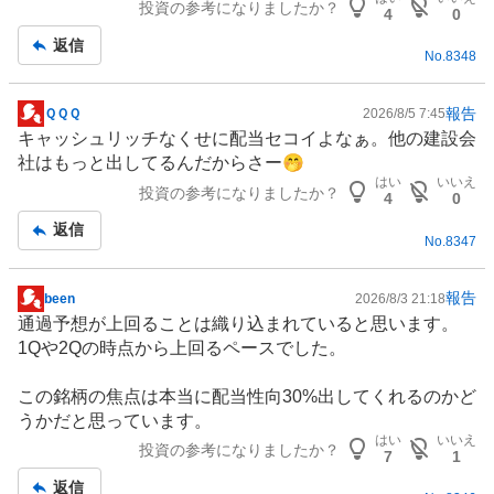
投資の参考になりましたか？
事
4
0
い
た
返信
No.
8348
い
0
%
報告
ＱＱＱ
2026/8/5 7:45
掲
、
キャッシュリッチなくせに配当セコイよなぁ。他の建設会
示
様
社はもっと出してるんだからさー🤭
板
はい
いいえ
子
投資の参考になりましたか？
記
4
0
見
事
返信
0
No.
8347
%
、
報告
been
2026/8/3 21:18
売
掲
通過予想が上回ることは織り込まれていると思います。
り
示
1Qや2Qの時点から上回るペースでした。
た
板
い
記
この銘柄の焦点は本当に配当性向30%出してくれるのかど
0
事
うかだと思っています。
%
はい
いいえ
投資の参考になりましたか？
、
7
1
強
返信