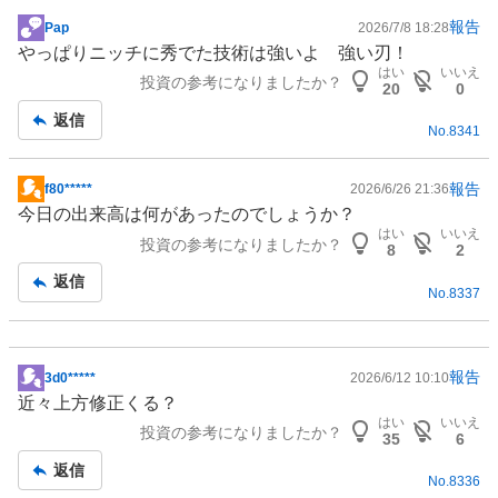
報告
Pap
2026/7/8 18:28
掲
やっぱりニッチに秀でた技術は強いよ 強い刃！
示
はい
いいえ
投資の参考になりましたか？
板
20
0
記
返信
No.
8341
事
報告
f80*****
2026/6/26 21:36
掲
今日の出来高は何があったのでしょうか？
示
はい
いいえ
投資の参考になりましたか？
板
8
2
記
返信
No.
8337
事
報告
3d0*****
2026/6/12 10:10
掲
近々上方修正くる？
示
はい
いいえ
投資の参考になりましたか？
板
35
6
記
返信
No.
8336
事