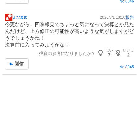
No.
8346
く
売
り
報告
えだまめ
2026/8/1 13:16
掲
た
今更ながら、四季報見てちょっと気になって決算とか見た
示
い
んだけど、上方修正の可能性が高いような気がしますがど
板
1
うでしょうかね！
記
0
決算前に入ってみようかな！
事
0
はい
いいえ
投資の参考になりましたか？
7
2
%
返信
No.
8345