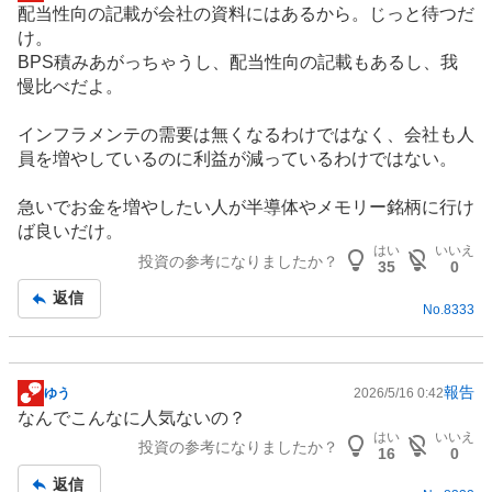
配当性向の記載が会社の資料にはあるから。じっと待つだ
示
け。
板
BPS積みあがっちゃうし、配当性向の記載もあるし、我
記
慢比べだよ。
事
インフラ
メンテの需要は無くなるわけではなく、会社も人
員を増やしているのに利益が減っているわけではない。
急いでお金を増やしたい人が
半導体
やメモリー銘柄に行け
ば良いだけ。
はい
いいえ
投資の参考になりましたか？
35
0
返信
No.
8333
報告
ゆう
2026/5/16 0:42
掲
なんでこんなに人気ないの？
示
はい
いいえ
投資の参考になりましたか？
板
16
0
記
返信