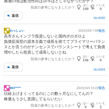
廣瀬の頃は配当性向は10％ほどじゃなかったかナ？
板
はい
いいえ
投資の参考になりましたか？
記
149
0
事
返信
No.
8305
報告
わっしょい
2025/10/5 7:09
掲
高市さん
インフラ
投資しないと国内ボロボロよ
示
負債拡張型の資本主義で成長を捨ててプライマリーバラン
板
スとか言うのがナンセンスでバランスシートで考えて負債
記
増やしたら投資して成長しないとね
事
はい
いいえ
投資の参考になりましたか？
146
6
返信
No.
8304
報告
903*****
2025/10/3 15:22
掲
日経上げまくってるのにこの数ヶ月なにしてんの？
示
株価もう少し意識してもらいたい
板
はい
いいえ
投資の参考になりましたか？
記
6
2