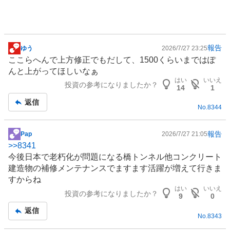
報告
ゆう
2026/7/27 23:25
掲
ここらへんで上方修正でもだして、1500くらいまではぽ
示
んと上がってほしいなぁ
板
はい
いいえ
投資の参考になりましたか？
記
14
1
事
返信
No.
8344
報告
Pap
2026/7/27 21:05
掲
>>
8341
示
今後日本で老朽化が問題になる橋
トンネル
他
コンクリート
板
建造物の補修
メンテナンス
でますます活躍が増えて行きま
記
すからね
事
はい
いいえ
投資の参考になりましたか？
9
0
返信
No.
8343