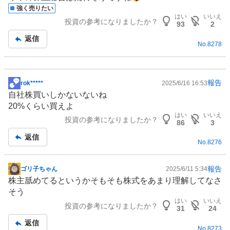
示
強く売りたい
板
はい
いいえ
投資の参考になりましたか？
記
93
2
事
返信
No.
8278
報告
rok*****
2025/6/16 16:53
掲
自社株買いしかないないね
示
20%くらい買えよ
板
はい
いいえ
投資の参考になりましたか？
記
86
3
事
返信
No.
8276
報告
ゴリ子ちゃん
2025/6/11 5:34
掲
株主舐めてるというかそもそも株式をあまり理解してなさ
示
そう
板
はい
いいえ
投資の参考になりましたか？
記
31
24
事
返信
No.
8273