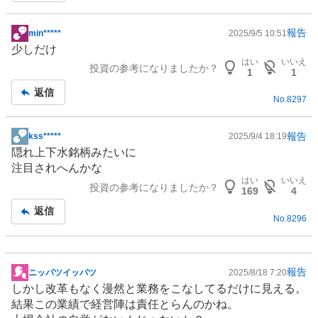
報告
min*****
2025/9/5 10:51
掲
少しだけ
示
はい
いいえ
投資の参考になりましたか？
板
1
1
記
返信
No.
8297
事
報告
kss*****
2025/9/4 18:19
掲
隠れ上下水銘柄みたいに
示
注目されへんかな
板
はい
いいえ
投資の参考になりましたか？
記
169
4
事
返信
No.
8296
報告
ニッパツイッパツ
2025/8/18 7:20
掲
しかし改革もなく漫然と業務をこなしてるだけに見える。
示
結果この業績で経営陣は責任とらんのかね。
板