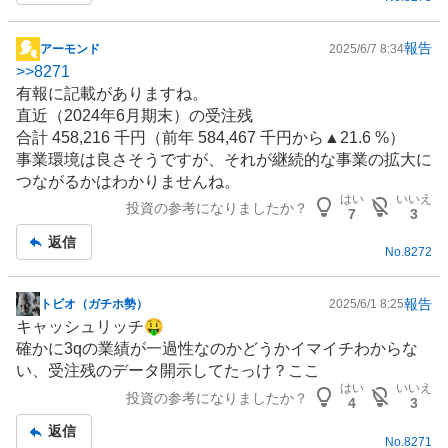
報告
アーモンド
2025/6/7 8:34
掲
>>
8271
示
有報に記載がありますね。
板
直近（2024年6月期末）の受注残
記
合計 458,216 千円（前年 584,467 千円から▲21.6 %）
事
事業環境は良さそうですが、それが継続的な事業の拡大に
つながるかはわかりませんね。
はい
いいえ
投資の参考になりましたか？
7
3
返信
No.
8272
報告
トビオ（ガチホ勢）
2025/6/1 8:25
掲
キャッシュリッチ🤑
示
確かに3qの業績が一過性なのかどうかイマイチわからな
板
い、受注残のデータ開示してたっけ？ここ
記
はい
いいえ
投資の参考になりましたか？
事
4
3
返信
No.
8271