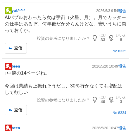
報告
yuk*****
2026/6/3 9:54
掲
AIバブルおわったら次は宇宙（火星、月）。月でカッター
示
の仕事はあるぞ。何年後だか分らんけどな。安いうちに買
板
っておくか。
記
はい
いいえ
投資の参考になりましたか？
事
33
8
返信
No.
8335
報告
been
2026/5/20 10:49
掲
↓中継の14ページね。
示
板
今回は業績も上振れそうだし、30％行かなくても増配は
記
して欲しい
事
はい
いいえ
投資の参考になりましたか？
40
3
返信
No.
8334
報告
been
2026/5/20 10:47
掲