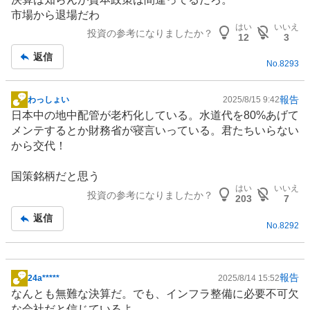
記
市場から退場だわ
事
はい
いいえ
投資の参考になりましたか？
12
3
返信
No.
8293
報告
わっしょい
2025/8/15 9:42
掲
日本中の地中配管が老朽化している。
水道
代を80%あげて
示
メンテするとか財務省が寝言いっている。君たちいらない
板
から交代！
記
事
国策銘柄だと思う
はい
いいえ
投資の参考になりましたか？
203
7
返信
No.
8292
報告
24a*****
2025/8/14 15:52
掲
なんとも無難な決算だ。でも、
インフラ
整備に必要不可欠
示
な会社だと信じているよ。