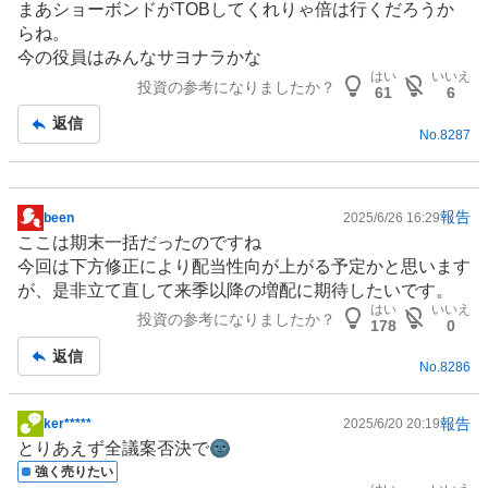
まあショーボンドがTOBしてくれりゃ倍は行くだろうか
板
らね。
記
今の役員はみんなサヨナラかな
事
はい
いいえ
投資の参考になりましたか？
61
6
返信
No.
8287
報告
been
2025/6/26 16:29
掲
ここは期末一括だったのですね
示
今回は下方修正により配当性向が上がる予定かと思います
板
が、是非立て直して来季以降の増配に期待したいです。
記
はい
いいえ
投資の参考になりましたか？
事
178
0
返信
No.
8286
報告
ker*****
2025/6/20 20:19
掲
とりあえず全議案否決で🌚
示
強く売りたい
板