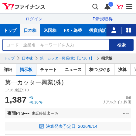
i
ログイン
ID新規取得
主
トップ
日本株
米国株
FX・為替
投資信託
ニュース
な
サ
銘
検索
ー
柄
ビ
を
トップ
日本株
第一カッター興業(株)【1716.T】
掲示板
ス
検
索
詳細
掲示板
チャート
ニュース
株つぶやき
決算
第一カッター興業(株)
1716
東証STD
1,387
+5
8/6
リアルタイム株価
+0.36
%
---
夜間PTS
東証終値比
---
%
--:--
決算発表予定日
2026/8/14