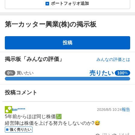
ポートフォリオ追加
第一カッター興業(株)の掲示板
掲
投稿
示
板
掲示板「みんなの評価」
みんなの評価とは
売りたい
強
0
買いたい
100
%
%
く
買
投稿コメント
い
た
い
報告
ker*****
2026/8/5 10:24
掲
0
5年前からほぼ同じ株価💹
示
%
経営陣は株価を上げる努力をしないのか?😅
板
、
強く売りたい
記
買
はい
いいえ