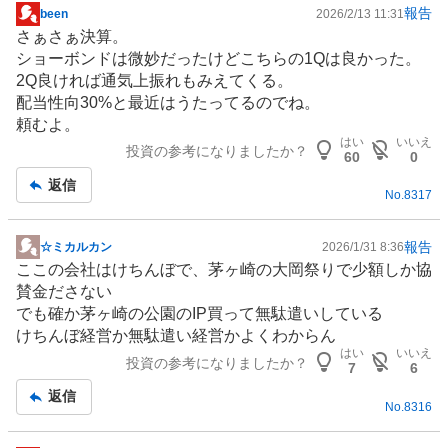
報告
been
2026/2/13 11:31
掲
さぁさぁ決算。
示
ショーボンドは微妙だったけどこちらの1Qは良かった。
板
2Q良ければ通気上振れもみえてくる。
記
配当性向30%と最近はうたってるのでね。
事
頼むよ。
はい
いいえ
投資の参考になりましたか？
60
0
返信
No.
8317
報告
☆ミカルカン
2026/1/31 8:36
掲
ここの会社はけちんぼで、茅ヶ崎の大岡祭りで少額しか協
示
賛金ださない
板
でも確か茅ヶ崎の公園の
IP
買って無駄遣いしている
記
けちんぼ経営か無駄遣い経営かよくわからん
事
はい
いいえ
投資の参考になりましたか？
7
6
返信
No.
8316