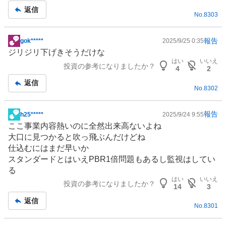
事
返信
No.
8303
報告
gok*****
2025/9/25 0:35
掲
ジリジリ下げきそうだけな
示
はい
いいえ
投資の参考になりましたか？
板
4
2
記
返信
No.
8302
事
報告
h25*****
2025/9/24 9:55
掲
ここ事業内容熱いのに全然出来高ないよね
示
大口に見つかると吹っ飛ぶんだけどね
板
仕込むにはまだ早いか
記
スタンダードとはいえPBR1倍問題もあるし監視はしてい
事
る
はい
いいえ
投資の参考になりましたか？
14
3
返信
No.
8301