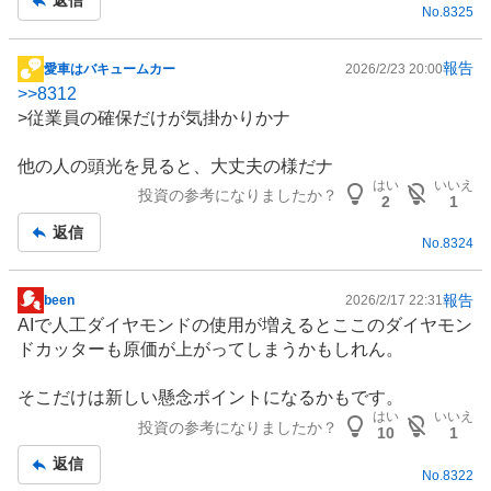
返信
No.
8325
事
報告
愛車はバキュームカー
2026/2/23 20:00
掲
>>
8312
示
>従業員の確保だけが気掛かりかナ
板
記
他の人の頭光を見ると、大丈夫の様だナ
事
はい
いいえ
投資の参考になりましたか？
2
1
返信
No.
8324
報告
been
2026/2/17 22:31
掲
AIで人工
ダイヤモンド
の使用が増えるとここのダイヤモン
示
ドカッターも原価が上がってしまうかもしれん。
板
記
そこだけは新しい懸念ポイントになるかもです。
事
はい
いいえ
投資の参考になりましたか？
10
1
返信
No.
8322