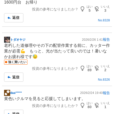
1600円台 お帰り
示
はい
いいえ
投資の参考になりましたか？
板
5
3
記
返信
No.
8328
事
報告
トダオヤジ
2026/2/26 1:41
掲
老朽した道修理やその下の配管作業する前に、カッター作
示
業が必需💪 もっと、光が当たって良いのでは！暑いな
板
かお疲れ様です😓
記
強く買いたい
事
はい
いいえ
投資の参考になりましたか？
89
2
返信
No.
8326
報告
daa*****
2026/2/24 19:40
掲
黄色いクルマを見ると応援してしまいます。
示
はい
いいえ
投資の参考になりましたか？
板
80
1
記