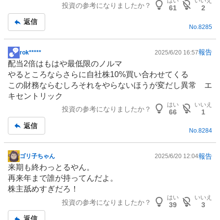
はい
いいえ
投資の参考になりましたか？
記
61
2
事
返信
No.
8285
報告
rok*****
2025/6/20 16:57
掲
配当2倍はもはや最低限のノルマ
示
やるところならさらに自社株10%買い合わせてくる
板
この財務ならむしろそれをやらないほうが変だし異常 エ
記
キセントリック
事
はい
いいえ
投資の参考になりましたか？
66
1
返信
No.
8284
報告
ゴリ子ちゃん
2025/6/20 12:04
掲
来期も終わっとるやん。
示
再来年まで誰が持ってんだよ。
板
株主舐めすぎだろ！
記
はい
いいえ
投資の参考になりましたか？
事
39
3
返信