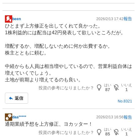
報告
been
2026/2/13 17:42
掲
ひとまず上方修正を出してくれて良かった。
示
1株利益的には配当は42円発表して欲しいところだが。
板
記
増配するか、増配しないために何か出費するか。
事
株主とともに頼む。
中経からも人員は相当増やしているので、営業利益自体は
増えていくでしょう。
土地が前期より増えてるのも良い。
はい
いいえ
投資の参考になりましたか？
87
1
返信
No.
8321
報告
daa*****
2026/2/13 16:56
掲
通期業績予想を上方修正、ヨカッター！
示
はい
いいえ
投資の参考になりましたか？
板
85
1