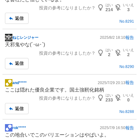
板
はい
いいえ
投資の参考になりましたか？
記
214
3
事
返信
No.
8291
報告
ねじレンジャー
2025/8/2 18:10
掲
天邪鬼やな(´･ω･`)
示
はい
いいえ
投資の参考になりましたか？
板
2
2
記
返信
No.
8290
事
報告
and*****
2025/7/29 20:13
掲
ここは隠れた優良企業です。国土強靭化銘柄
示
はい
いいえ
投資の参考になりましたか？
板
233
0
記
返信
No.
8288
事
報告
rok*****
2025/7/9 16:50
掲
この地合いでこのバリエーションはやばいよ。
示