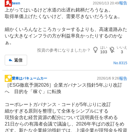
報告
been
2026/1/13 20:49
掲
上がってはいるけど
水道
の出遅れ銘柄だろうなぁ。
示
取得単価上げたくないけど、需要尽きないだろうなぁ。
板
記
細かくいろんなところカッターするよりも、高速
道路
みた
事
いな大きな
インフラ
の方が利益率良かったりするのかな
ぁ。
はい
いいえ
投資の参考になりましたか？
103
3
返信
No.
8315
報告
愛車はバキュームカー
2026/1/6 9:26
掲
［ESG徹底予測2026］企業ガバナンス指針5年ぶり改訂
示
へ 目的を「稼ぐ」に転換
板
記
コーポレートガバナンス・コードが5年ぶりに改訂
事
細かすぎる原則を整理して全体をシンプルにする
現預金含む経営資源の配分について説明責任を求める
21日からの有識者会議で議論し、2026年半ばの改訂をめ
ざす。新たな企業統治指針では、上場企業が現預金を投資