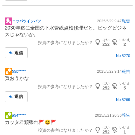
報告
ニッパツイッパツ
2025/5/29 9:47
掲
2030年迄に全国の下水管総点検修理だと。ビッグビジネ
示
スじゃないか。
板
はい
いいえ
投資の参考になりましたか？
記
252
2
事
返信
No.
8270
報告
55b*****
2025/5/22 9:14
掲
買おうかな
示
はい
いいえ
投資の参考になりましたか？
板
252
5
記
返信
No.
8269
事
報告
a54*****
2025/5/21 20:36
掲
カッタ君頑張れ🚩😃🚩
示
はい
いいえ
投資の参考になりましたか？
板
252
1