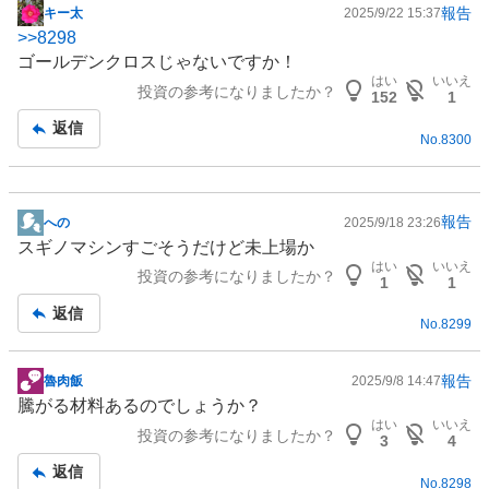
報告
キー太
2025/9/22 15:37
掲
>>
8298
示
ゴールデンクロスじゃないですか！
板
はい
いいえ
投資の参考になりましたか？
記
152
1
事
返信
No.
8300
報告
への
2025/9/18 23:26
掲
スギノマシンすごそうだけど未上場か
示
はい
いいえ
投資の参考になりましたか？
板
1
1
記
返信
No.
8299
事
報告
魯肉飯
2025/9/8 14:47
掲
騰がる材料あるのでしょうか？
示
はい
いいえ
投資の参考になりましたか？
板
3
4
記
返信
No.
8298
事