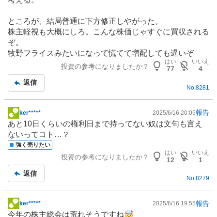
ところが、結局普通に下方修正しやがった。
株主軽視も大概にしろ。こんな株価じゃすぐに買収される
ぞ。
牧野フライスみたいになって慌てて増配しても遅いぞ
はい
いいえ
投資の参考になりましたか？
77
4
返信
No.
8281
報告
ker*****
2025/6/16 20:05
掲
あと10日くらいの権利日まで持ってない奴は文句も言え
示
ないってコト…？
板
強く売りたい
記
はい
いいえ
投資の参考になりましたか？
事
12
1
返信
No.
8279
報告
ker*****
2025/6/16 19:55
掲
今年の株主総会は荒れそうですね🤯