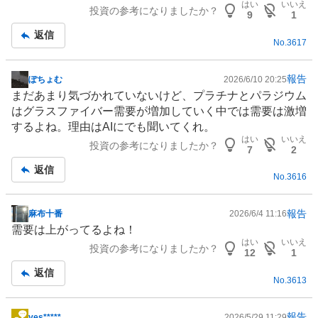
はい
いいえ
投資の参考になりましたか？
9
1
返信
No.
3617
報告
ぽちょむ
2026/6/10 20:25
掲
まだあまり気づかれていないけど、
プラチナ
とパラジウム
示
はグラスファイバー需要が増加していく中では需要は激増
板
するよね。理由はAIにでも聞いてくれ。
記
はい
いいえ
投資の参考になりましたか？
事
7
2
返信
No.
3616
報告
麻布十番
2026/6/4 11:16
掲
需要は上がってるよね！
示
はい
いいえ
投資の参考になりましたか？
板
12
1
記
返信
No.
3613
事
報告
yes*****
2026/5/29 11:29