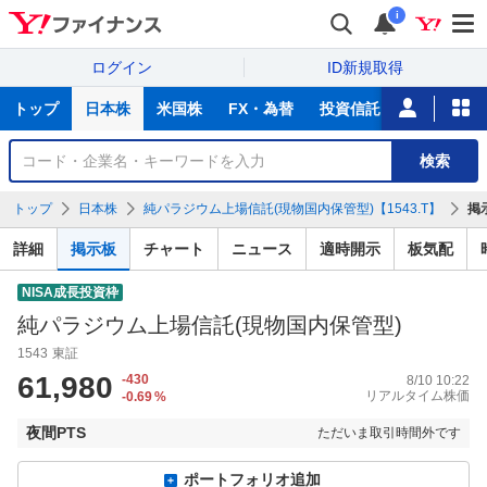
i
ログイン
ID新規取得
主
トップ
日本株
米国株
FX・為替
投資信託
ニュース
な
サ
銘
検索
ー
柄
ビ
を
トップ
日本株
純パラジウム上場信託(現物国内保管型)【1543.T】
掲
ス
検
索
詳細
掲示板
チャート
ニュース
適時開示
板気配
NISA成長投資枠
純パラジウム上場信託(現物国内保管型)
1543
東証
61,980
-430
8/10 10:22
リアルタイム株価
-0.69
%
夜間PTS
ただいま取引時間外です
ポートフォリオ追加