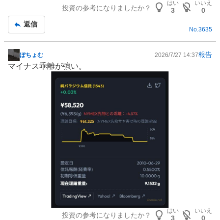
はい
いいえ
投資の参考になりましたか？
板
3
0
記
返信
No.
3635
事
報告
ぽちょむ
2026/7/27 14:37
掲
マイナス乖離が強い。
示
板
記
事
はい
いいえ
投資の参考になりましたか？
3
0