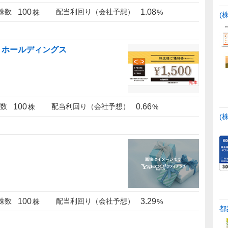
100
1.08
株数
配当利回り（会社予想）
株
%
(
・ホールディングス
100
0.66
数
配当利回り（会社予想）
株
%
(
100
3.29
株数
配当利回り（会社予想）
株
%
都