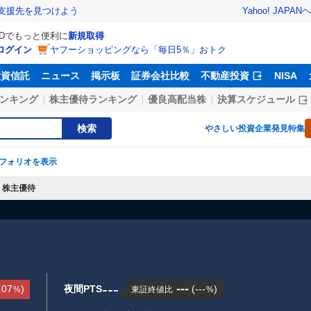
Yahoo! JAPAN
ヘ
支援先を見つけよう
IDでもっと便利に
新規取得
ログイン
ヤフーショッピングなら「毎日5％」おトク
投資信託
ニュース
掲示板
証券会社比較
不動産投資
NISA
ンキング
株主優待ランキング
優良高配当株
決算スケジュール
検索
やさしい投資
企業発見特集
フォリオを表示
株主優待
---
---
.07
)
夜間PTS
(
---
)
東証終値比
%
%