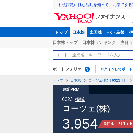
社会課題に挑む活動を知って、共感できる
トップ
日本株
米国株
FX・為替
日本株トップ
日本株ランキング
注目ラ
ポートフォリオ
ログインしてポート
トップ
日本株
ローツェ(株)【6323.T】
東証PRM
6323
機械
ローツェ(株)
3,954
-211
(
-5
前日比