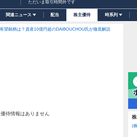
ただいま取引時間外です
関連ニュース
配当
株主優待
時系列
の有望銘柄は？資産10億円超のDAIBOUCHOU氏が徹底解説
主優待情報はありません
株
(