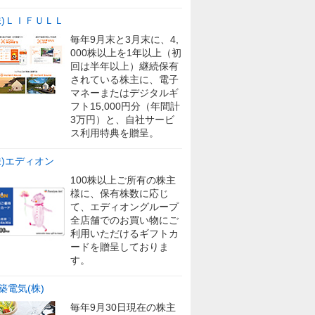
株)ＬＩＦＵＬＬ
毎年9月末と3月末に、4,
000株以上を1年以上（初
回は半年以上）継続保有
されている株主に、電子
マネーまたはデジタルギ
フト15,000円分（年間計
3万円）と、自社サービ
ス利用特典を贈呈。
株)エディオン
100株以上ご所有の株主
様に、保有株数に応じ
て、エディオングループ
全店舗でのお買い物にご
利用いただけるギフトカ
ードを贈呈しておりま
す。
築電気(株)
毎年9月30日現在の株主