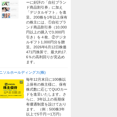
ーに好評の「自社ブラン
ド商品割引券」に加え
「デジタルギフト」を進
呈。200株を1年以上保有
の株主には、①自社ブラ
ンド商品割引券（10,000
円以上の購入で3,000円
引き）を４枚、②デジタ
ルギフト1,000円分を贈
呈。2026年6月12日株価
471円換算で、最大約17.
6％の高利回りが見込め
ます。
ニソルホールディングス(株)
毎年12月末日に100株以
上保有の株主様に、保有
株式数に応じてQUOカー
ドを進呈いたします。さ
らに、3年以上の長期保
有優遇制度を設けており
ます。 （例：500株3年
以上で5千円⇒1万円）