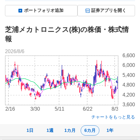
ポートフォリオ追加
証券アプリを開く
芝浦メカトロニクス(株)の株価・株式情
報
2026/8/6
株
6,600
価
6,000
チ
ャ
5,400
ー
4,800
ト
4,200
3,600
2/16
3/30
5/11
6/22
8/3
チャートをもっと見る
1日
1週
1カ月
6カ月
1年