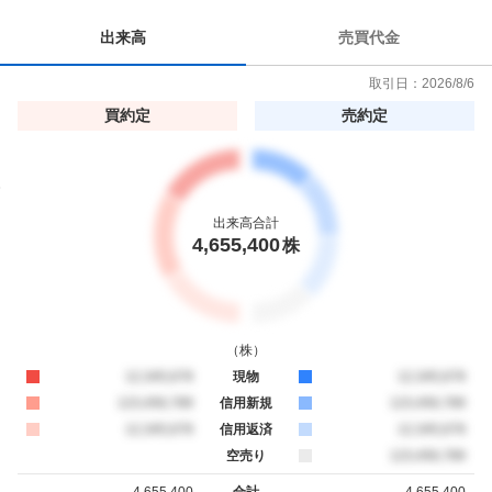
い
出来高
売買代金
5
.
取引日：
2026/8/6
2
買約定
売約定
6
%
出来高合計
4,655,400
株
（
株
）
買約定
12,345,678
現物
売約定
12,345,678
買約定
123,456,789
信用新規
売約定
123,456,789
買約定
12,345,678
信用返済
売約定
12,345,678
空売り
売約定
123,456,789
4,655,400
合計
4,655,400