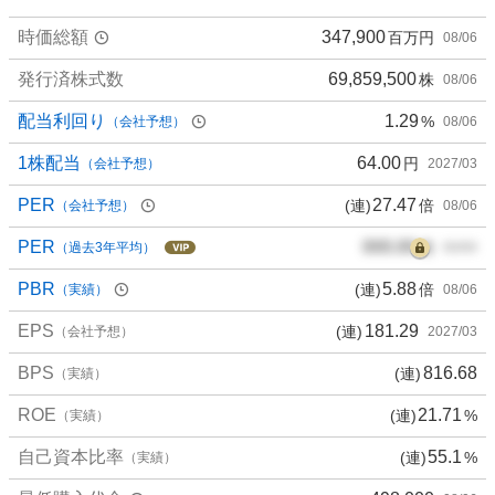
3
時価総額
347,900
百万円
08/06
.
1
発行済株式数
69,859,500
株
08/06
6
%
配当利回り
1.29
%
（会社予想）
08/06
、
買
1株配当
64.00
円
（会社予想）
2027/03
い
PER
27.47
(連)
倍
（会社予想）
08/06
た
い
PER
000.00
倍
（過去3年平均）
00/00
5
.
PBR
5.88
(連)
倍
（実績）
08/06
2
EPS
181.29
(連)
6
（会社予想）
2027/03
%
BPS
816.68
(連)
（実績）
、
様
ROE
21.71
(連)
%
（実績）
子
見
自己資本比率
55.1
(連)
%
（実績）
2