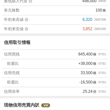
最低購入代金
498,000
08/06
1
.
単元株数
100
株
0
5
年初来高値
6,320
26/07/06
%
、
年初来安値
3,852
26/01/05
売
り
信用取引情報
た
い
信用買残
845,400
株
07/31
5
.
前週比
+38,000
株
07/31
2
6
信用売残
33,500
株
07/31
%
前週比
-16,500
株
07/31
、
強
信用倍率
25.24
倍
07/31
く
売
り
現物信用売買内訳
た