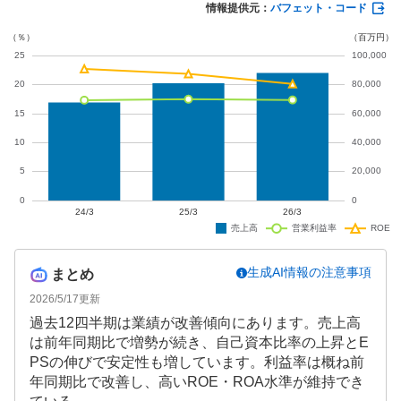
急拡大しており、通期予想は据え置かれています。
情報提供元：
バフェット・コード
生成AI情報の注意事項
まとめ
2026/5/17
更新
過去12四半期は業績が改善傾向にあります。売上高
は前年同期比で増勢が続き、自己資本比率の上昇とE
PSの伸びで安定性も増しています。利益率は概ね前
年同期比で改善し、高いROE・ROA水準が維持でき