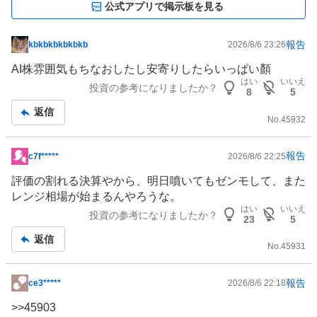
公式アプリで掲示板を見る
報告
kbkbkbkbkbkb
2026/8/6 23:26
掲
示
AI株雰囲気もちなおしたし安寄りしたらいっぱい顏
板
はい
いいえ
投資の参考になりましたか？
8
5
記
返信
事
No.
45932
報告
c7f*****
2026/8/6 22:25
掲
示
評価の割れる決算やから、明日噴いてもゼンモして、また
板
レンジ相場が始まるんやろうな。
記
はい
いいえ
投資の参考になりましたか？
23
5
事
返信
No.
45931
報告
ce3*****
2026/8/6 22:18
掲
示
>>
45903