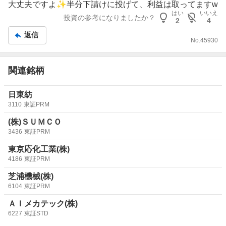
板
大丈夫ですよ✨️半分下請けに投げて、利益は取ってますw
記
はい
いいえ
投資の参考になりましたか？
2
4
事
返信
No.
45930
関連銘柄
日東紡
3110
東証PRM
(株)ＳＵＭＣＯ
3436
東証PRM
東京応化工業(株)
4186
東証PRM
芝浦機械(株)
6104
東証PRM
ＡＩメカテック(株)
6227
東証STD