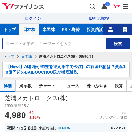
i
ログイン
ID新規取得
主
トップ
日本株
米国株
FX・為替
投資信託
ニュース
な
サ
銘
検索
ー
柄
ビ
を
トップ
日本株
芝浦メカトロニクス(株)【6590.T】
ス
検
お
索
【New!】AI相場が調整を迎える中で今注目の有望銘柄は？資産1
知
0億円超のDAIBOUCHOU氏が徹底解説
ら
せ
詳細
掲示板
チャート
ニュース
株つぶやき
決算
芝浦メカトロニクス(株)
6590
東証PRM
4,980
-60
8/6
リアルタイム株価
-1.19
%
5,010
夜間PTS
東証終値比
+0.60
%
8/6 23:58