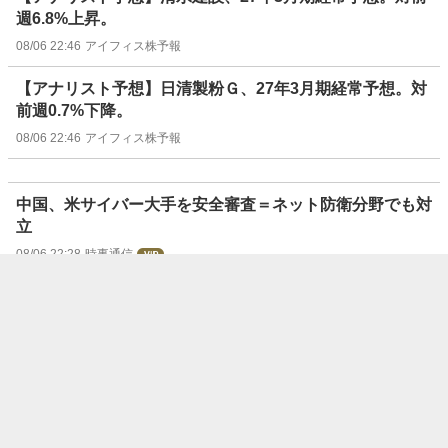
週6.8%上昇。
08/06 22:46
アイフィス株予報
【アナリスト予想】日清製粉Ｇ、27年3月期経常予想。対
前週0.7%下降。
08/06 22:46
アイフィス株予報
中国、米サイバー大手を安全審査＝ネット防衛分野でも対
立
08/06 22:28
時事通信
〔決算〕ソフトバンクG、純利益17．7％減＝円安響き為
替差損膨らむ―4～6月期
08/06 21:49
時事通信
ウリ信組、第三者委を設置＝元役員の預金着服など調査へ
08/06 21:44
時事通信