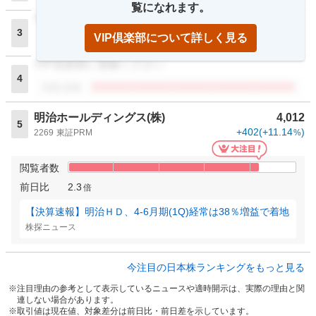
覧になれます。
VIP倶楽部に登録ください
3
VIP倶楽部について詳しく見る
閲覧者数
VIP倶楽部に登録ください
4
閲覧者数
明治ホールディングス(株)
4,012
5
+402
(
+11.14
)
2269
東証PRM
%
閲覧者数
前日比
2.3
倍
【決算速報】明治ＨＤ、4-6月期(1Q)経常は38％増益で着地
株探ニュース
今注目の日本株ランキングをもっと見る
注目理由の参考として表示しているニュースや適時開示は、実際の理由と関
連しない場合があります。
取引値は現在値、対象差分は前日比・前日差を示しています。