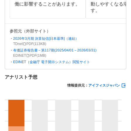
働に影響することがあります。
動しやすくなる場
す。
参照元（外部サイト）
2026年3月期 決算短信[日本基準]（連結）
TDnet
PDF(
113KB
)
有価証券報告書－第117期(2025/04/01－2026/03/31)
EDINET
PDF(
1MB
)
EDINET（金融庁 電子開示システム）閲覧サイト
アナリスト予想
情報提供元：
アイフィスジャパン