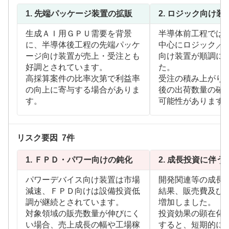
1.
先端パッケージ装置の拡販
2.
ロジック向け装
生成ＡＩ用ＧＰＵ需要を背景
半導体前工程では
に、半導体後工程の先端パッケ
中心にロジック／
ージ向け装置が売上・受注とも
向け装置が順調に
好調とされています。
た。
高採算案件の比率次第で利益率
受注の積み上がり
の向上に寄与する場合がありま
後の出荷数量の確
す。
可能性があります
リスク要因
7
件
1.
ＦＰＤ・パワー向けの鈍化
2.
成長投資に伴う
パワーデバイス向け装置は市場
開発関連等の成長
減速、ＦＰＤ向けは設備投資低
結果、販売費及び
調が継続とされています。
増加しました。
対象領域の販売数量が伸びにく
投資効果の顕在化
い場合、売上成長の幅や工場稼
すると、短期的に