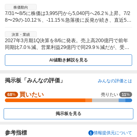
株価動向
7/31〜8/5に株価は3,995円から5,040円へ26.2％上昇。7/2
8〜29の-10.12％、-11.15％急落後に反発が続き、直近5営
業日は値幅の大きい切り返し局面。
決算・業績
2027年3月期1Q決算を8/6に発表。売上高200億円で前年
同期比7.0％減、営業利益29億円で同29.9％減だが、受注
高は519億円で同190.5％増と拡大。
AI値動き解説を見る
掲示板「みんなの評価」
みんなの評価とは
買いたい
強
68
売りたい
11
%
%
く
買
掲示板を見る
い
た
い
参考指標
情報提供元について
6