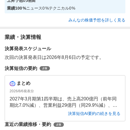
上昇
予想の理由
業績
100
%
ニュース
0
%
テクニカル
0
%
みんなの株価予想を詳しく見る
業績・決算情報
決算発表スケジュール
次回の決算発表日は2026年8月6日の予定です。
決算短信の要約
まとめ
2026/8/6
発表分
2027年3月期第1四半期は、売上高200億円（前年同
期比7.0%減）、営業利益29億円（同29.9%減）、純
利益19億円（同32.5%減）と減収減益となりまし
決算短信AI要約の続きを見る
た。ファインメカトロニクス部門の一時的な売上シ
直近の業績推移・要約
フトが主因ですが、受注高は前年同期比190.5%増と