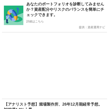
お
あなたのポートフォリオを診断してみません
知
か？資産配分やリスクのバランスを簡単にチ
ら
ェックできます。
せ
詳細はこちら
提供：資産運用ナビ
【アナリスト予想】堀場製作所、26年12月期経常予想。