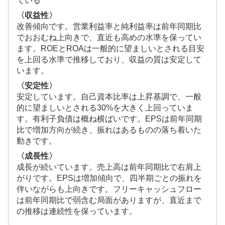
ている
〈収益性〉
改善傾向です。営業利益率と純利益率は前年同期比
でおおむね上向きで、直近も高めの水準を保ってい
ます。ROEとROAは一般的に望ましいとされる目安
を上回る水準で推移しており、収益の質は安定して
います。
〈安定性〉
安定しています。自己資本比率は上昇基調で、一般
的に望ましいとされる30%を大きく上回っていま
す。有利子負債は概ね横ばいです。EPSは前年同期
比で増加方向が続き、振れはあるものの落ち着いた
動きです。
〈成長性〉
成長が続いています。売上高は前年同期比で右肩上
がりです。EPSは増加傾向で、四半期ごとの振れを
伴いながらも上向きです。フリーキャッシュフロー
は前年同期比で弱含む局面がありますが、直近まで
の推移は連続性を保っています。