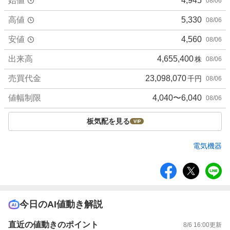
始値
4,945
08/06
高値
5,330
08/06
安値
4,560
08/06
出来高
4,655,400
株
08/06
売買代金
23,098,070
千円
08/06
値幅制限
4,040〜6,040
08/06
板気配を見る
電気機器
シ
ェ
ア
今日のAI値動き解説
直近の値動きのポイント
8/6 16:00
更新