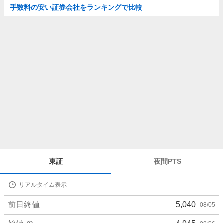
お
手数料の安い証券会社をランキングで比較
知
ら
せ
株
東証
夜間PTS
価
詳
リアルタイム表示
細
値
前日終値
5,040
08/05