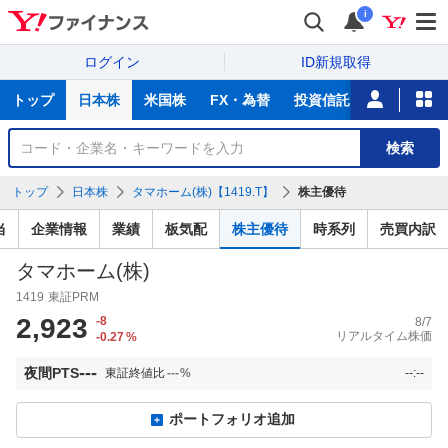
i
ログイン
ID新規取得
主
トップ
日本株
米国株
FX・為替
投資信託
ニュース
な
サ
銘
検索
ー
柄
ビ
を
トップ
日本株
タマホーム(株)【1419.T】
株主優待
ス
検
索
当
企業情報
業績
板気配
株主優待
時系列
売買内訳
タマホーム(株)
1419
東証PRM
2,923
-8
8/7
リアルタイム株価
-0.27
%
---
夜間PTS
東証終値比
---
%
--:--
ポートフォリオ追加