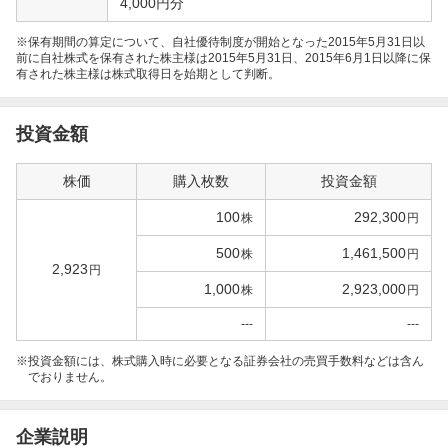
4,000円分
※保有期間の算定について、自社優待制度が開始となった2015年5月31日以
前に自社株式を保有された株主様は2015年5月31日、2015年6月1日以降に保
有された株主様は株式取得日を始期として判断。
投資金額
株価
購入枚数
投資金額
100
292,300
株
円
500
1,461,500
株
円
2,923
円
1,000
2,923,000
株
円
---
---
投資金額には、株式購入時に必要となる証券会社の売買手数料などは含ん
でおりません。
企業説明