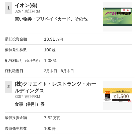
イオン(株)
1
8267
東証PRM
買い物券・プリペイドカード
その他
13.91
最低投資金額
万円
100
優待発生株数
株
1.08
配当利回り
%
（会社予想）
権利確定日
2月末日・8月末日
(株)クリエイト・レストランツ・ホー
2
ルディングス
3387
東証PRM
食事（割引）券
7.52
最低投資金額
万円
100
優待発生株数
株