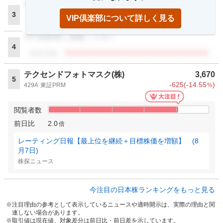
VIP倶楽部に登録ください
3
VIP倶楽部について詳しく見る
閲覧者数
VIP倶楽部に登録ください
4
閲覧者数
テクセンドフォトマスク(株)
3,670
5
-625
(
-14.55
)
429A
東証PRM
%
閲覧者数
前日比
2.0
倍
レーティング日報【最上位を継続＋目標株価を増額】 (8
月7日)
株探ニュース
今注目の日本株ランキングをもっと見る
注目理由の参考として表示しているニュースや適時開示は、実際の理由と関
連しない場合があります。
取引値は現在値、対象差分は前日比・前日差を示しています。