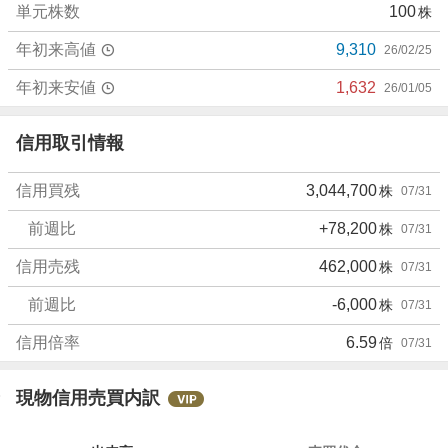
単元株数
100
株
4
%
年初来高値
9,310
26/02/25
、
売
年初来安値
1,632
26/01/05
り
た
信用取引情報
い
1
信用買残
3,044,700
株
07/31
.
6
前週比
+78,200
株
07/31
4
%
信用売残
462,000
株
07/31
、
前週比
-6,000
株
07/31
強
く
信用倍率
6.59
倍
07/31
売
り
た
現物信用売買内訳
い
4