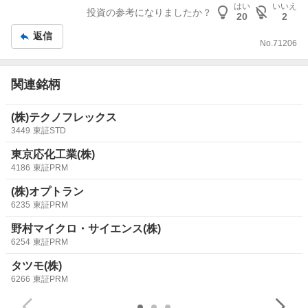
記
はい
いいえ
しつつあると、俺自身の考え方をアップデートしなければ
投資の参考になりましたか？
20
2
事
と感じている。とは言え、
AIメカ
の中長期の成長ストーリ
返信
ーは依然として強く、少なくとも時価総額数倍〜十数倍の
No.
71206
ポテンシャルを秘めてるという見方は全く変わっていな
い。それどころか、より一層自信を深めることのできた本
関連銘柄
決算だったし、想定よりも株価反映にもう少し時間がかか
るかもしれないというだけの話。最後に、PTSはアテにな
らないことも多いから、これで月曜日の下落が確定したわ
(株)テクノフレックス
3449
東証STD
けでもなんでもなくて、普通に上がる可能性もあると見て
る。ただ、寄らずのストップ高の可能性はないのかなとい
東京応化工業(株)
う印象ではある。短期的には上がるか下がるか分からなく
4186
東証PRM
なったけど、AIメカの実力と将来性は疑いようがないか
(株)オプトラン
ら、俺たち現物ホルダーはしっかりと握り続けるのみよ。
6235
東証PRM
まだまだ成長途上にあるAIメカの現物を握れてる時点で、
未来の勝ち組なんだから。
野村マイクロ・サイエンス(株)
6254
東証PRM
タツモ(株)
6266
東証PRM