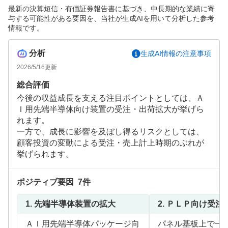
最新の決算短信・有価証券報告書に基づき、中長期的な業績に寄
与する可能性がある要因を、当社が生成AIを用いて分析した参考
情報です。
分析
生成AI情報の注意事項
2026/5/16
更新
総合評価
今後の収益成長を支える注目ポイントとしては、Ａ
Ｉ用先端半導体向け装置の受注・出荷拡大が挙げら
れます。
一方で、成長に影響を及ぼし得るリスクとしては、
顧客投資の変動による受注・売上計上時期のぶれが
挙げられます。
ポジティブ要因
7
件
1.
先端半導体装置の拡大
2.
ＰＬＰ向け受注
ＡＩ用先端半導体パッケージ向
パネル基板上で一