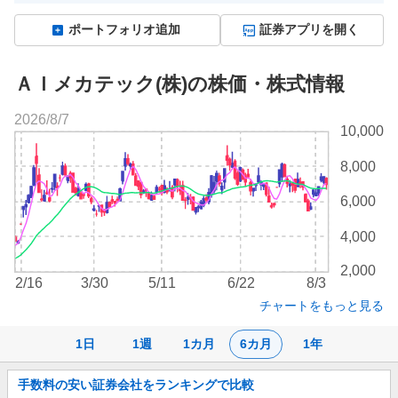
ポートフォリオ追加
証券アプリを開く
ＡＩメカテック(株)の株価・株式情報
2026/8/7
株
10,000
価
チ
8,000
ャ
ー
6,000
ト
4,000
2,000
2/16
3/30
5/11
6/22
8/3
チャートをもっと見る
1日
1週
1カ月
6カ月
1年
お
手数料の安い証券会社をランキングで比較