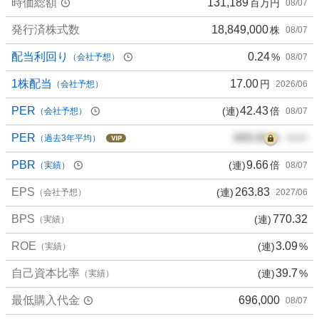
時価総額
131,189
百万円
08/07
.
9
発行済株式数
18,849,000
株
08/07
8
%
配当利回り
0.24
%
（会社予想）
08/07
、
買
1株配当
17.00
円
（会社予想）
2026/06
い
PER
42.43
(連)
倍
（会社予想）
08/07
た
い
PER
000.00
倍
（過去3年平均）
00/00
6
.
PBR
9.66
(連)
倍
（実績）
08/07
5
EPS
263.83
(連)
6
（会社予想）
2027/06
%
BPS
770.32
(連)
（実績）
、
様
ROE
3.09
(連)
%
（実績）
子
見
自己資本比率
39.7
(連)
%
（実績）
9
最低購入代金
696,000
08/07
.
8