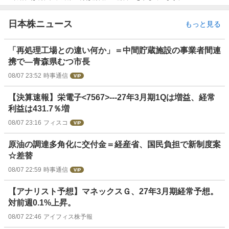
日本株ニュース
もっと見る
「再処理工場との違い何か」＝中間貯蔵施設の事業者間連
携で―青森県むつ市長
08/07 23:52
時事通信
【決算速報】栄電子<7567>---27年3月期1Qは増益、経常
利益は431.7％増
08/07 23:16
フィスコ
原油の調達多角化に交付金＝経産省、国民負担で新制度案
☆差替
08/07 22:59
時事通信
【アナリスト予想】マネックスＧ、27年3月期経常予想。
対前週0.1%上昇。
08/07 22:46
アイフィス株予報