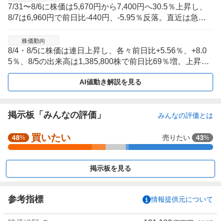
7/31〜8/6に株価は5,670円から7,400円へ30.5％上昇し、
8/7は6,960円で前日比-440円、-5.95％反落。直近は急伸
後の値幅拡大局面で、上昇基調の中でも日々の振れが大き
い状態。
株価動向
8/4・8/5に株価は連日上昇し、各々前日比+5.56％、+8.0
5％、8/5の出来高は1,385,800株で前日比69％増。上昇が
複数日に連続し売買も膨らみ、直近の上値追いが短期間に
AI値動き解説を見る
強まった形。
掲示板「みんなの評価」
みんなの評価とは
買いたい
強
48
売りたい
43
%
%
く
買
掲示板を見る
い
た
い
参考指標
情報提供元について
4
0