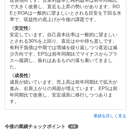
改善傾向です。営業利益率と純利益率は前年同期比
で大きく改善し、直近も上昇の勢いがあります。RO
EとROAは一般的に望ましいとされる目安を下回る水
準で、収益性の底上げが今後の課題です。
〈安定性〉
安定しています。自己資本比率は一般的に望ましい
とされる30%を上回り、直近はやや持ち直しです。
有利子負債は中期では増減を繰り返しつつ直近は減
少方向です。EPSは前年同期比でマイナスからプラ
スへ復調し、振れはあるものの落ち着いてきまし
た。
〈成長性〉
成長が続いています。売上高は前年同期比で拡大が
進み、右肩上がりの局面が増えています。EPSは前
年同期比で改善し、安定成長に移行しつつありま
す。
業績を詳しく見る
今後の業績チェックポイント