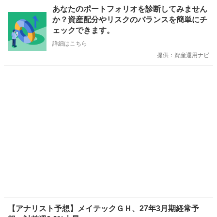
お
あなたのポートフォリオを診断してみません
知
か？資産配分やリスクのバランスを簡単にチ
ら
ェックできます。
せ
詳細はこちら
提供：資産運用ナビ
【アナリスト予想】メイテックＧＨ、27年3月期経常予