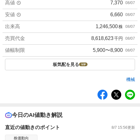
高値
7,370
08/07
安値
6,660
08/07
出来高
1,246,500
株
08/07
売買代金
8,618,623
千円
08/07
値幅制限
5,900〜8,900
08/07
板気配を見る
機械
シ
ェ
ア
今日のAI値動き解説
直近の値動きのポイント
8/7 15:56
更新
株価動向