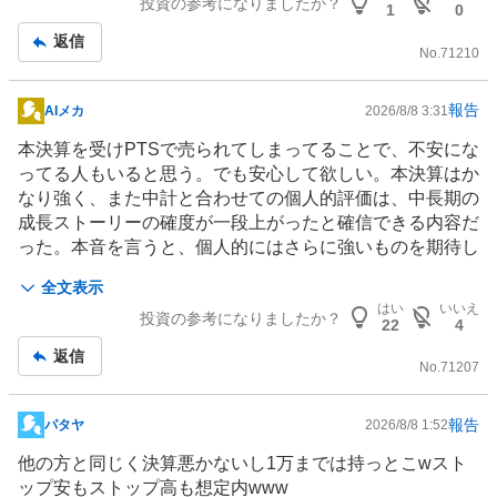
投資の参考になりましたか？
1
0
記
返信
事
No.
71210
報告
AIメカ
2026/8/8 3:31
掲
示
本決算を受けPTSで売られてしまってることで、不安にな
板
ってる人もいると思う。でも安心して欲しい。本決算はか
記
なり強く、また中計と合わせての個人的評価は、中長期の
事
成長ストーリーの確度が一段上がったと確信できる内容だ
った。本音を言うと、個人的にはさらに強いものを期待し
てた。そして、本決算を経て高値を目指す展開になると思
全文表示
ってた。その点については、俺の読みの甘さだったと思
はい
いいえ
投資の参考になりましたか？
う。ただし控えめに言って、この本決算、来期ガイダン
22
4
ス、新中計は高く評価されて良い内容だし、今の株価水準
返信
に留まるほど市場は鈍感ではないと俺は思ってる。でも、
No.
71207
AI
半導体
セクターに相次ぐ、好決算からの株価下落を見て
て思うのは、セクターの許容PERが切り下がりつつある
報告
パタヤ
2026/8/8 1:52
掲
のでは？ということ。地合いの影響もあるにせよ、以前の
示
他の方と同じく決算悪かないし1万までは持っとこwスト
ような数年後の利益まで先回りして高PERを付ける相場
板
ップ安もストップ高も想定内www
から、EPSの成長によって株価がついてくる相場に転換