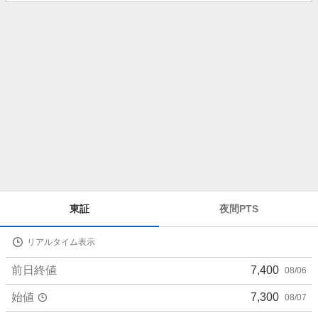
知
ら
せ
株
東証
夜間PTS
価
詳
リアルタイム表示
細
値
前日終値
7,400
08/06
始値
7,300
08/07