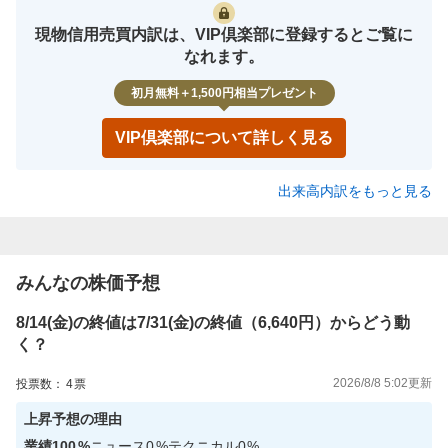
現物信用売買内訳は、VIP倶楽部に登録するとご覧に
なれます。
初月無料＋1,500円相当プレゼント
VIP倶楽部について詳しく見る
出来高内訳をもっと見る
みんなの株価予想
8/14(金)の終値は7/31(金)の終値（6,640円）からどう動
く？
2026/8/8 5:02
更新
投票数：
4
票
上昇
予想の理由
業績
100
%
ニュース
0
%
テクニカル
0
%