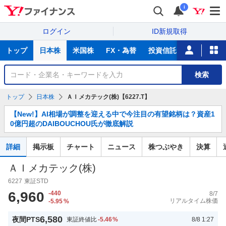
i
ログイン
ID新規取得
主
トップ
日本株
米国株
FX・為替
投資信託
ニュース
な
サ
銘
検索
ー
柄
ビ
を
トップ
日本株
ＡＩメカテック(株)【6227.T】
ス
検
お
索
【New!】AI相場が調整を迎える中で今注目の有望銘柄は？資産1
知
0億円超のDAIBOUCHOU氏が徹底解説
ら
せ
詳細
掲示板
チャート
ニュース
株つぶやき
決算
ＡＩメカテック(株)
6227
東証STD
6,960
-440
8/7
リアルタイム株価
-5.95
%
6,580
夜間PTS
東証終値比
-5.46
%
8/8 1:27