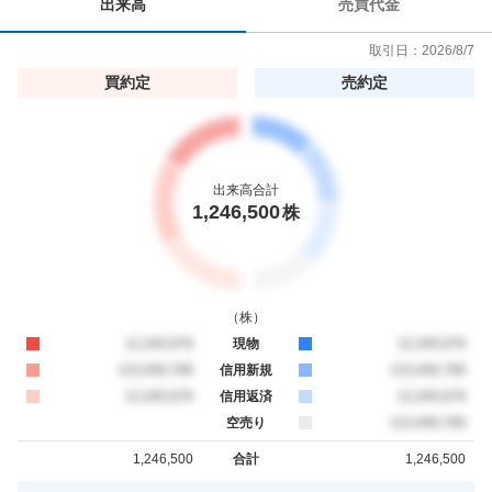
出来高
売買代金
0
.
取引日：
2026/8/7
9
買約定
売約定
8
%
出来高合計
1,246,500
株
（
株
）
買約定
12,345,678
現物
売約定
12,345,678
買約定
123,456,789
信用新規
売約定
123,456,789
買約定
12,345,678
信用返済
売約定
12,345,678
空売り
売約定
123,456,789
1,246,500
合計
1,246,500
買約定
売約定