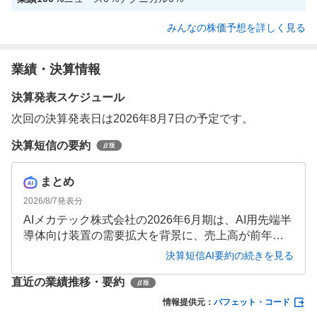
みんなの株価予想を詳しく見る
業績・決算情報
決算発表スケジュール
次回の決算発表日は2026年8月7日の予定です。
決算短信の要約
まとめ
2026/8/7
発表分
AIメカテック株式会社の2026年6月期は、AI用先端半
導体向け装置の需要拡大を背景に、売上高が前年度
比67.8%増の352億円、営業利益が177.3%増の58億
決算短信AI要約の続きを見る
円、当期純利益が954.1%増の36億円と大幅な増収増
直近の業績推移・要約
益を達成しました。自己資本比率も48.2%へ改善し、
財務基盤も強化されています。
情報提供元：
バフェット・コード