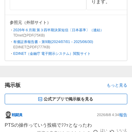
ります。
参照元（外部サイト）
2026年６月期 第３四半期決算短信〔日本基準〕（連結）
TDnet
PDF(
75KB
)
有価証券報告書－第9期(2024/07/01－2025/06/30)
EDINET
PDF(
777KB
)
EDINET（金融庁 電子開示システム）閲覧サイト
掲示板
もっと見る
公式アプリで掲示板を見る
報告
戦闘員
2026/8/8 4:34
掲
示
PTSの操作っていう投稿でﾌﾌｯとなったわ
板
はい
いいえ