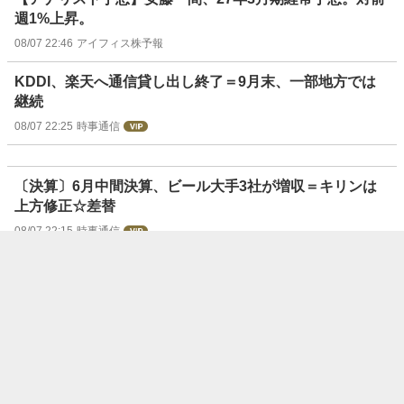
週1%上昇。
08/07 22:46
アイフィス株予報
KDDI、楽天へ通信貸し出し終了＝9月末、一部地方では
継続
08/07 22:25
時事通信
〔決算〕6月中間決算、ビール大手3社が増収＝キリンは
上方修正☆差替
08/07 22:15
時事通信
【決算速報】鳥羽洋行<7472>---27年3月期1Qは増益、経
常利益は11.7％増
08/07 22:03
フィスコ
〔決算〕ノリタケ、27年3月期業績予想を上方修正＝MLC
C需要で
08/07 21:50
時事通信