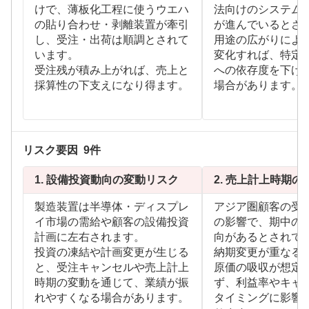
けで、薄板化工程に使うウエハ
法向けのシステム
の貼り合わせ・剥離装置が牽引
が進んでいるとさ
し、受注・出荷は順調とされて
用途の広がりによ
います。
変化すれば、特定
受注残が積み上がれば、売上と
への依存度を下げ
採算性の下支えになり得ます。
場合があります。
リスク要因
9
件
1.
設備投資動向の変動リスク
2.
売上計上時期の
製造装置は半導体・ディスプレ
アジア圏顧客の受
イ市場の需給や顧客の設備投資
の影響で、期中の
計画に左右されます。
向があるとされて
投資の凍結や計画変更が生じる
納期変更が重なる
と、受注キャンセルや売上計上
原価の吸収が想定
時期の変動を通じて、業績が振
ず、利益率やキャ
れやすくなる場合があります。
タイミングに影響