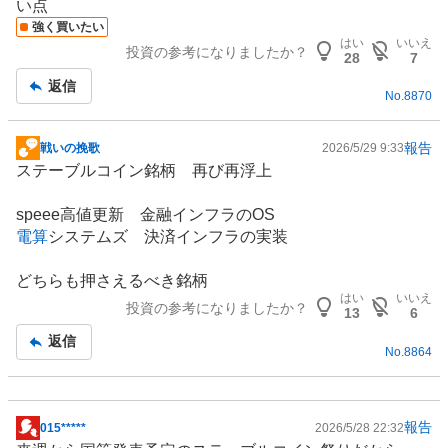
い点
記
強く買いたい
事
はい
いいえ
投資の参考になりましたか？
28
7
返信
No.
8870
報告
戦いの挽歌
2026/5/29 9:33
掲
ステーブルコイン
銘柄 再び再浮上
示
板
speee高値更新 金融
インフラ
のOS
記
電算
システムズ 決済インフラの実装
事
どちらも押さえるべき銘柄
はい
いいえ
投資の参考になりましたか？
13
6
返信
No.
8864
報告
015*****
2026/5/28 22:32
掲