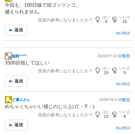
掲
今回も、100日線で頭ゴッツンコ。
示
越えられません。
板
はい
いいえ
投資の参考になりましたか？
記
5
10
事
返信
No.
8916
報告
饂飩*****
2026/7/7 11:06
掲
3500目指してほしい
示
はい
いいえ
投資の参考になりましたか？
板
19
5
記
返信
No.
8915
事
報告
ど素人さん
2026/7/6 9:48
掲
めちゃくちゃいい感じのじり上げ( ・∇・)
示
はい
いいえ
投資の参考になりましたか？
板
12
6
記
返信
No.
8914
事