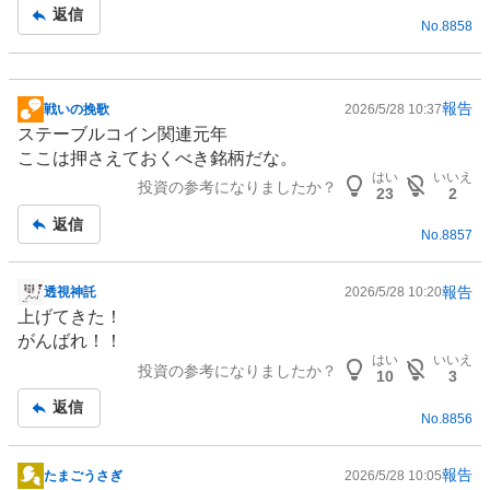
記
返信
No.
8858
事
報告
戦いの挽歌
2026/5/28 10:37
掲
ステーブルコイン
関連元年
示
ここは押さえておくべき銘柄だな。
板
はい
いいえ
投資の参考になりましたか？
記
23
2
事
返信
No.
8857
報告
透視神託
2026/5/28 10:20
掲
上げてきた！
示
がんばれ！！
板
はい
いいえ
投資の参考になりましたか？
記
10
3
事
返信
No.
8856
報告
たまごうさぎ
2026/5/28 10:05
掲