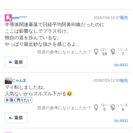
報告
yam*****
2026/7/29 15:57
掲
半導体
関連暴落で日経平均阿鼻叫喚だったのに
示
ここは影響なしでプラス引け。
板
独自の道を歩んでいるな。
記
やっぱり最近妙な強さを感じるよ。
事
はい
いいえ
投資の参考になりましたか？
18
7
返信
No.
8932
報告
にゃん太
2026/7/29 12:50
掲
マイ転しましたね。
示
人気ないからズルズル下がる😆
板
強く売りたい
記
はい
いいえ
投資の参考になりましたか？
事
5
6
返信
No.
8931