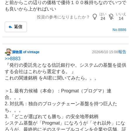
と前からこの辺りの価格で優待１００株持ちなのでいつで
も良いから上がればいい
はい
いいえ
投資の参考になりましたか？
24
14
返信
No.
8886
報告
漬物屋 of vintage
2026/6/10 15:08
掲
>>
8883
示
『発行の委託先となる信託銀行や、システムの基盤を提供
板
する会社はこれから選定する。 』
記
これの関連銘柄 をAI君に聞いてみたら。。。
事
＞1. 最有力候補（本命）：Progmat（プログマ）連
合。。。
2. 対抗馬：独自の
ブロックチェーン
基盤を持つ巨人た
ち。。。
3. 「どこが選ばれても勝ち」の安全地帯銘柄
システム基盤が「Progmat」になろうが「それ以外」にな
ろうが、最終的にその
ステーブルコイン
を企業や店舗、証