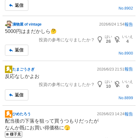
事
返信
No.
8902
報告
漬物屋 of vintage
2026/6/24 1:54
掲
5000円はまだかしら🤔
示
はい
いいえ
投資の参考になりましたか？
板
26
4
記
返信
No.
8900
事
報告
たまごうさぎ
2026/6/23 21:51
掲
反応なしかよお
示
はい
いいえ
投資の参考になりましたか？
板
10
0
記
返信
No.
8899
事
報告
ひめたろう
2026/6/23 14:24
掲
配当後の下落を狙って買うつもりだったが
示
なんか既にお買い得価格に🫣
板
様子見
記