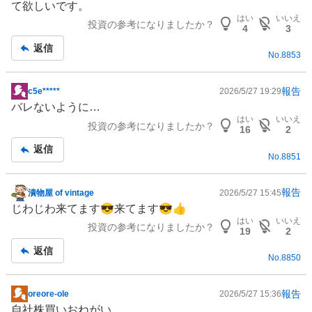
て欲しいです。
はい
いいえ
投資の参考になりましたか？
4
3
返信
No.
8853
報告
c5e*****
2026/5/27 19:29
掲
バレないように…
示
はい
いいえ
投資の参考になりましたか？
板
16
2
記
返信
No.
8851
事
報告
漬物屋 of vintage
2026/5/27 15:45
掲
じわじわ来てます😎来てます😎👍
示
はい
いいえ
投資の参考になりましたか？
板
19
2
記
返信
No.
8850
事
報告
oreore-ole
2026/5/27 15:36
掲
自社株買いおねがい