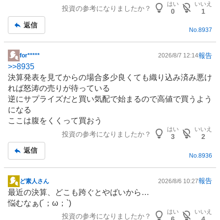
、
はい
いいえ
投資の参考になりましたか？
記
買
0
1
事
い
返信
No.
8937
た
い
0
報告
for*****
2026/8/7 12:14
掲
%
>>
8935
示
、
決算発表を見てからの場合多少良くても織り込み済み悪け
板
様
れば怒涛の売りが待っている
記
子
逆にサプライズだと買い気配で始まるので高値で買うよう
事
見
になる
0
ここは腹をくくって買おう
%
はい
いいえ
投資の参考になりましたか？
3
2
、
返信
売
No.
8936
り
た
報告
ど素人さん
2026/8/6 10:27
い
掲
最近の決算、どこも跨ぐとやばいから…
0
示
悩むなぁ(´；ω；`)
%
板
はい
いいえ
、
投資の参考になりましたか？
記
6
4