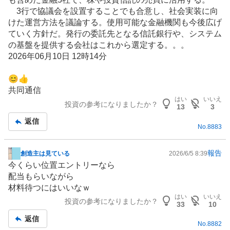
3行で協議会を設置することでも合意し、社会実装に向
けた運営方法を議論する。使用可能な金融機関も今後広げ
ていく方針だ。発行の委託先となる信託銀行や、システム
の基盤を提供する会社はこれから選定する。。。
2026年06月10日 12時14分
😊👍
共同通信
はい
いいえ
投資の参考になりましたか？
13
3
返信
No.
8883
報告
創造主は見ている
2026/6/5 8:39
掲
今くらい位置エントリーなら
示
配当もらいながら
板
材料待つにはいいなｗ
記
はい
いいえ
投資の参考になりましたか？
事
33
10
返信
No.
8882