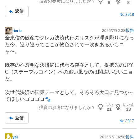
投資の参考になりましたか？
記
6
8
事
返信
No.
8918
報告
rierie
2026/7/9 2:38
掲
全東信の破産でクレカ決済代行のリスクが浮き彫りになっ
示
た今、巡り巡ってここが物色されて一吹きあるかもニ
板
ャ〜。
記
事
既存の不透明な決済網に代わる存在として、提携先のJPY
C（
ステーブルコイン
）への追い風なのは間違いないニョ
だ。
次世代決済の国策テーマとして、そろそろ大口に見つかっ
てほしいゴロゴロ🐾
はい
いいえ
投資の参考になりましたか？
21
13
返信
No.
8917
報告
yai
2026/7/7 16:58