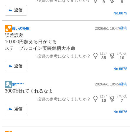
投資の参考になりましたか？
記
9
8
事
返信
No.
8879
報告
戦いの挽歌
2026/6/1 19:47
掲
誤差誤差
示
10,000円超える日がくる
板
ステーブルコイン
実装銘柄大本命
記
はい
いいえ
投資の参考になりましたか？
事
35
10
返信
No.
8878
報告
grt*****
2026/6/1 10:45
掲
3000割れてくれるなよ
示
はい
いいえ
投資の参考になりましたか？
板
10
7
記
返信
No.
8876
事