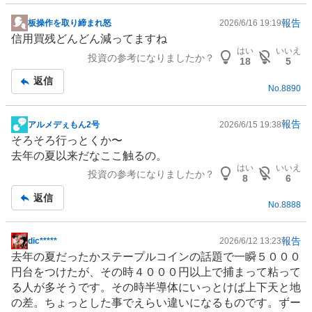
報告
板操作を取り締まれ怒
2026/6/16 19:19
掲
信用買残どんどん減ってますね
示
はい
いいえ
投資の参考になりましたか？
板
18
5
記
返信
No.
8890
事
報告
アルメデぇもん2号
2026/6/15 19:38
掲
そろそろ行っとくか〜
示
去年の夏以来だなここ触るの。
板
はい
いいえ
投資の参考になりましたか？
記
8
6
事
返信
No.
8888
報告
dic*****
2026/6/12 13:23
掲
去年の夏だったかステープルコインの話題で一瞬５０００
示
円台をつけたが、その時４０００円以上で捕まって粘って
板
る人が多そうです。その時半導体にいっとけば上下天と地
記
の差。ちょっとした事でえらい違いになるものです。ずー
事