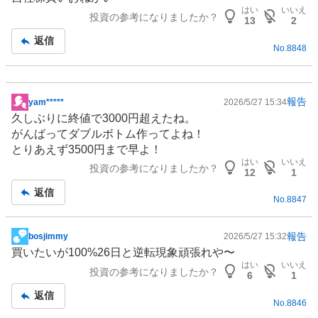
示
はい
いいえ
投資の参考になりましたか？
板
13
2
記
返信
No.
8848
事
報告
yam*****
2026/5/27 15:34
掲
久しぶりに終値で3000円超えたね。
示
がんばってダブルボトム作ってよね！
板
とりあえず3500円まで早よ！
記
はい
いいえ
投資の参考になりましたか？
事
12
1
返信
No.
8847
報告
bosjimmy
2026/5/27 15:32
掲
買いたいが100%26日と逆転現象頑張れや〜
示
はい
いいえ
投資の参考になりましたか？
板
6
1
記
返信
No.
8846
事