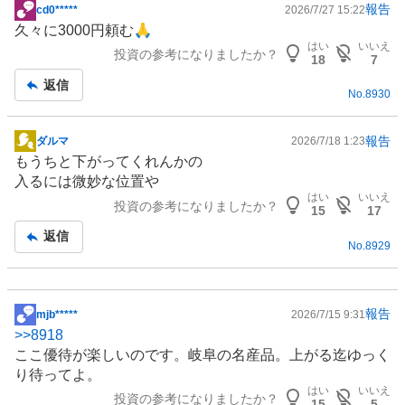
報告
cd0*****
2026/7/27 15:22
掲
久々に3000円頼む🙏
示
はい
いいえ
投資の参考になりましたか？
板
18
7
記
返信
No.
8930
事
報告
ダルマ
2026/7/18 1:23
掲
もうちと下がってくれんかの
示
入るには微妙な位置や
板
はい
いいえ
投資の参考になりましたか？
記
15
17
事
返信
No.
8929
報告
mjb*****
2026/7/15 9:31
掲
>>
8918
示
ここ優待が楽しいのです。岐阜の名産品。上がる迄ゆっく
板
り待ってよ。
記
はい
いいえ
投資の参考になりましたか？
事
15
5