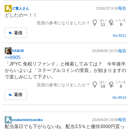
報告
ど素人さん
2026/7/2 9:30
掲
どしたのー！！
示
はい
いいえ
投資の参考になりましたか？
板
11
9
記
返信
No.
8911
事
報告
SAM.W
2026/6/30 10:31
掲
>>
8905
示
「JPYC 免税リファンド」と検索してみては？ 今年後半
板
からいよいよ「
ステーブルコイン
の実装」が始まりますの
記
で楽しみにして下さい。
事
はい
いいえ
投資の参考になりましたか？
19
8
返信
No.
8910
報告
soubanotetsusoku
2026/6/29 19:09
掲
配当落日でも下がらないね、配当3.5％と優待3000円貰っ
示