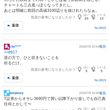
板
チャートも三点底っぽくなってきたし。
記
あとは明確に前回の高値3100辺りを抜けれたらなぁ。
事
はい
いいえ
投資の参考になりましたか？
24
13
返信
No.
8920
報告
c5e*****
2026/7/9 20:54
掲
>>
8917
示
逆の方で、ひと吹きないことを
板
祈るだけ。
記
はい
いいえ
投資の参考になりましたか？
事
5
5
返信
No.
8919
報告
bosjimmy
2026/7/9 10:00
掲
T
証券
からオサレ3690円で買い以降下がり放しでも自己責
示
任何とかして〜
板
はい
いいえ