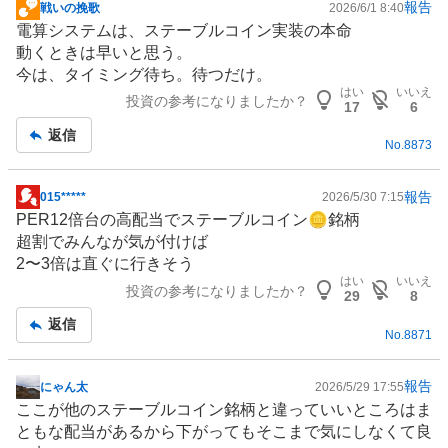
報告
戦いの挽歌
2026/6/1 8:40
掲
電算システムは、
ステーブルコイン
実装の本命
示
動くときは早いと思う。
板
今は、タイミング待ち。待つだけ。
記
はい
いいえ
投資の参考になりましたか？
事
17
6
返信
No.
8873
報告
015*****
2026/5/30 7:15
掲
PER12倍台の高配当で
ステーブルコイン
🪙銘柄
示
超割でみんなが気が付けば
板
2〜3倍は直ぐに行きそう
記
はい
いいえ
投資の参考になりましたか？
事
29
8
返信
No.
8871
報告
にゃん太
2026/5/29 17:55
掲
ここが他の
ステーブルコイン
銘柄と違っていいところはま
示
ともな配当があるから下がってもそこまで気にしなくて良
板