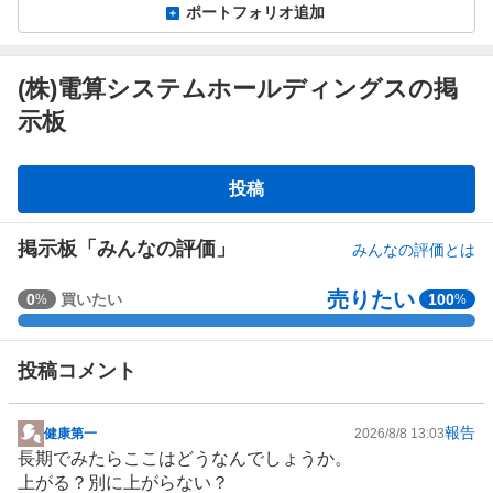
ポートフォリオ追加
(株)電算システムホールディングスの掲
示板
掲
投稿
示
板
掲示板「みんなの評価」
みんなの評価とは
売りたい
強
0
買いたい
100
%
%
く
買
投稿コメント
い
た
い
報告
健康第一
2026/8/8 13:03
掲
0
長期でみたらここはどうなんでしょうか。
示
%
上がる？別に上がらない？
板