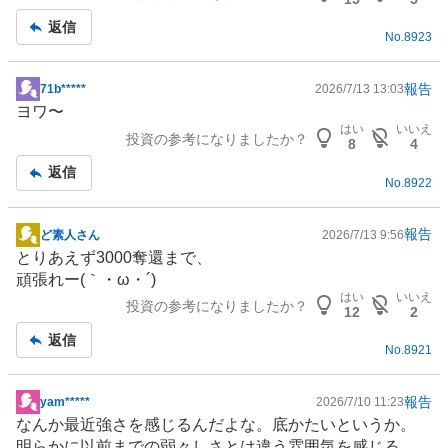
返信
No.
8923
報告
71b*****
2026/7/13 13:03
掲
ヨワ〜
示
はい
いいえ
投資の参考になりましたか？
板
8
4
記
返信
No.
8922
事
報告
ど素人さん
2026/7/13 9:56
掲
とりあえず3000奪還まで、
示
頑張れー(｀・ω・´)
板
はい
いいえ
投資の参考になりましたか？
記
12
2
事
返信
No.
8921
報告
yam*****
2026/7/10 11:23
掲
なんか最近強さを感じるんだよな。底かたいというか。
示
明らかに以前までの弱々しさとは違う雰囲気を感じる。