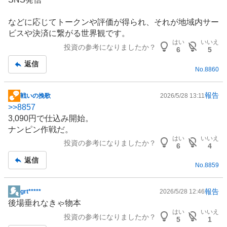
などに応じてトークンや評価が得られ、それが地域内サー
ビスや決済に繋がる世界観です。
はい
いいえ
投資の参考になりましたか？
6
5
返信
No.
8860
報告
戦いの挽歌
2026/5/28 13:11
掲
>>
8857
示
3,090円で仕込み開始。
板
ナンピン作戦だ。
記
はい
いいえ
投資の参考になりましたか？
事
6
4
返信
No.
8859
報告
grt*****
2026/5/28 12:46
掲
後場垂れなきゃ物本
示
はい
いいえ
投資の参考になりましたか？
板
5
1