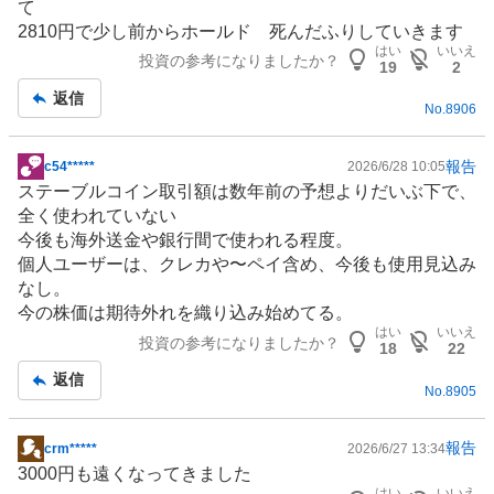
て
板
2810円で少し前からホールド 死んだふりしていきます
記
はい
いいえ
投資の参考になりましたか？
事
19
2
返信
No.
8906
報告
c54*****
2026/6/28 10:05
掲
ステーブルコイン
取引額は数年前の予想よりだいぶ下で、
示
全く使われていない
板
今後も海外送金や
銀行
間で使われる程度。
記
個人ユーザーは、クレカや〜ペイ含め、今後も使用見込み
事
なし。
今の株価は期待外れを織り込み始めてる。
はい
いいえ
投資の参考になりましたか？
18
22
返信
No.
8905
報告
crm*****
2026/6/27 13:34
掲
3000円も遠くなってきました
示
はい
いいえ