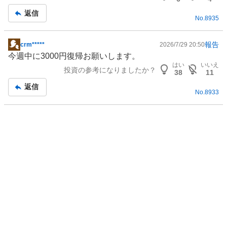
強
事
返信
く
No.
8935
売
り
報告
crm*****
2026/7/29 20:50
掲
た
今週中に3000円復帰お願いします。
示
い
はい
いいえ
投資の参考になりましたか？
板
38
11
1
記
0
返信
No.
8933
事
0
%