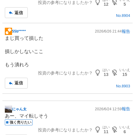
投資の参考になりましたか？
板
12
5
記
返信
No.
8904
事
報告
55b*****
2026/6/26 21:44
掲
まじ買って損した
示
板
損しかしないここ
記
事
もう潰れろ
はい
いいえ
投資の参考になりましたか？
13
15
返信
No.
8903
報告
にゃん太
2026/6/24 12:59
掲
あー、マイ転しそう
示
強く売りたい
板
はい
いいえ
投資の参考になりましたか？
記
11
6