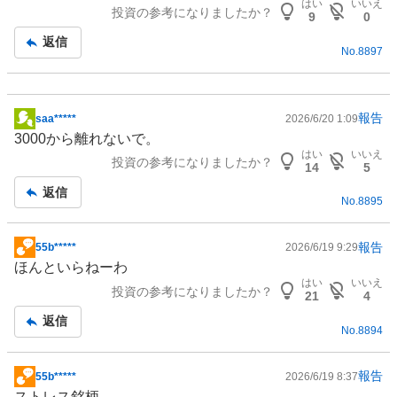
はい
いいえ
投資の参考になりましたか？
事
9
0
返信
No.
8897
報告
saa*****
2026/6/20 1:09
掲
3000から離れないで。
示
はい
いいえ
投資の参考になりましたか？
板
14
5
記
返信
No.
8895
事
報告
55b*****
2026/6/19 9:29
掲
ほんといらねーわ
示
はい
いいえ
投資の参考になりましたか？
板
21
4
記
返信
No.
8894
事
報告
55b*****
2026/6/19 8:37
掲
ストレス銘柄