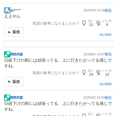
報告
grt*****
2026/6/3 14:39
掲
ええやん
示
はい
いいえ
投資の参考になりましたか？
板
11
6
記
返信
No.
8881
事
報告
関西同盟
2026/6/2 14:07
掲
日経下げの割には頑張ってる。上に行きたがってる感じで
示
すね。
板
はい
いいえ
投資の参考になりましたか？
記
15
12
事
返信
No.
8880
報告
関西同盟
2026/6/2 14:03
掲
日経下げの割には頑張ってる。上に行きたがってる感じで
示
すね。
板
はい
いいえ