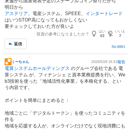
来週から国策発表予定の
ステーブルコイン
祭りだから
示
明日から
板
アステリア
、電産システム、SPEEE、
インタートレード
記
はいつSTOP高になってもおかしくない
事
要チェックしておいた方が良いよ
はい
いいえ
投資の参考になりましたか？
43
7
返信
No.
8861
報告
く〜ちゃん
2026/5/28 16:31
掲
電算システムホールディングス
のグループ会社である 電
示
算システム が、フィナンシェ と資本業務提携を行い、We
板
b3技術を使った「地域活性化事業」を本格化する、とい
記
う内容です。
事
ポイントを簡単にまとめると：
地域ごとに「デジタルトークン」を使ったコミュニティを
作る
地域を応援する人が、オンラインだけでなく現地消費にも