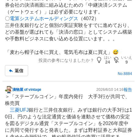
券会社の決済画面に組み込むための「中継決済システム
（ゲートウェイ）」は必ず必要になります。
〇
電算システムホールディングス
（4072）
三井住友銀行などと個別の実証実験をすでに進めており、
どの基盤が選ばれても「決済の窓口」としてシステム構築
や手数料ビジネスに食い込める位置にいます。。。
「麦わら帽子は冬に買え、電気毛布は夏に買え」😅
はい
いいえ
投資の参考になりましたか？
24
9
返信
No.
8884
報告
漬物屋 of vintage
2026/6/10 14:16
掲
＞「
ステーブルコイン
」年度内発行 大手3行が共同で、
示
株売買
板
三菱UFJ
銀行
と三井住友銀行、みずほ銀行の大手3行は1
記
0日、円のような法定通貨と価値を連動させて価格の安定
事
を図る
デジタル通貨
「ステーブルコイン」を2026年度中
に共同で発行すると発表した。まずは野村証券と大和証券
も含めた金融5社で、株や投資信託の売買に活用する。