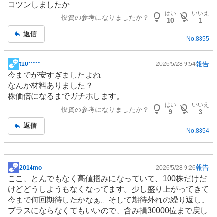
コツンしましたか
示
はい
いいえ
投資の参考になりましたか？
板
10
1
記
返信
No.
8855
事
報告
t10*****
2026/5/28 9:54
掲
今までが安すぎましたよね
示
なんか材料ありました？
板
株価倍になるまでガチホします。
記
はい
いいえ
投資の参考になりましたか？
事
9
3
返信
No.
8854
報告
2014mo
2026/5/28 9:26
掲
ここ、とんでもなく高値掴みになっていて、100株だけだ
示
けどどうしようもなくなってます。少し盛り上がってきて
板
今まで何回期待したかなぁ。そして期待外れの繰り返し。
記
プラスにならなくてもいいので、含み損30000位まで戻し
事