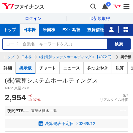
i
ログイン
ID新規取得
主
トップ
日本株
米国株
FX・為替
投資信託
ニュース
な
サ
銘
検索
ー
柄
ビ
を
トップ
日本株
(株)電算システムホールディングス【4072.T】
掲示板
ス
検
索
詳細
掲示板
チャート
ニュース
株つぶやき
決算
(株)電算システムホールディングス
4072
東証PRM
2,954
-2
8/7
リアルタイム株価
-0.07
%
---
夜間PTS
東証終値比
---
%
--:--
決算発表予定日
2026/8/12