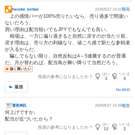
報告
haradai_kenbai
2026/5/27 14:32
掲
上の感情バーが100%売りたいなら、売り過多で間違い
示
ないだろう。
板
買い理由は配当狙いでもJPYでもなんでも良い。
記
相場は、一方に偏り過ぎると自然に戻すのが当たり前。
事
戻す理由は、売り方の利確なり、値ごろ感で新たな参戦者
が入るからだ。
騙しでもない限り、自然反転は4～5連騰するのが普通
だ。月が替われば、配当鳥が舞い降りて当然だろう。
強く買いたい
はい
いいえ
投資の参考になりましたか？
3
5
返信
No.
8845
報告
透視神託
2026/5/27 10:39
掲
何上げですか。
示
配当が近づいたから？
板
はい
いいえ
投資の参考になりましたか？
記
13
2
事