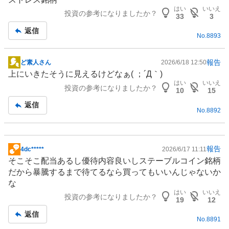
示
はい
いいえ
投資の参考になりましたか？
板
33
3
記
返信
No.
8893
事
報告
ど素人さん
2026/6/18 12:50
掲
上にいきたそうに見えるけどなぁ( ；´Д｀)
示
はい
いいえ
投資の参考になりましたか？
板
10
15
記
返信
No.
8892
事
報告
4dc*****
2026/6/17 11:11
掲
そこそこ配当あるし優待内容良いし
ステーブルコイン
銘柄
示
だから暴騰するまで待てるなら買ってもいいんじゃないか
板
な
記
はい
いいえ
投資の参考になりましたか？
事
19
12
返信
No.
8891