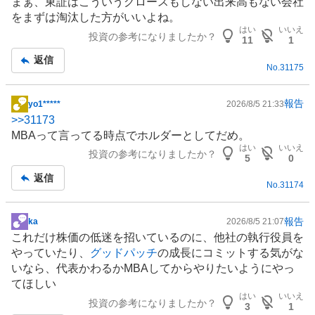
まぁ、東証はこういうグロースもしない出来高もない会社
示
をまずは淘汰した方がいいよね。
板
はい
いいえ
投資の参考になりましたか？
記
11
1
事
返信
No.
31175
報告
yo1*****
2026/8/5 21:33
掲
>>
31173
示
MBAって言ってる時点でホルダーとしてだめ。
板
はい
いいえ
投資の参考になりましたか？
記
5
0
事
返信
No.
31174
報告
ka
2026/8/5 21:07
掲
これだけ株価の低迷を招いているのに、他社の執行役員を
示
やっていたり、
グッドパッチ
の成長にコミットする気がな
板
いなら、代表かわるかMBAしてからやりたいようにやっ
記
てほしい
事
はい
いいえ
投資の参考になりましたか？
3
1