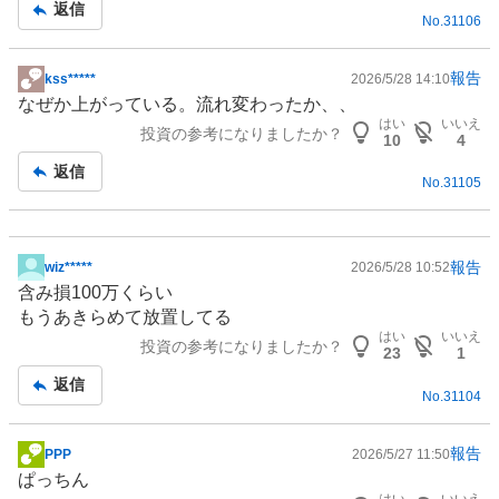
返信
No.
31106
報告
kss*****
2026/5/28 14:10
掲
なぜか上がっている。流れ変わったか、、
示
はい
いいえ
投資の参考になりましたか？
板
10
4
記
返信
No.
31105
事
報告
wiz*****
2026/5/28 10:52
掲
含み損100万くらい
示
もうあきらめて放置してる
板
はい
いいえ
投資の参考になりましたか？
記
23
1
事
返信
No.
31104
報告
PPP
2026/5/27 11:50
掲
ぱっちん
示
はい
いいえ