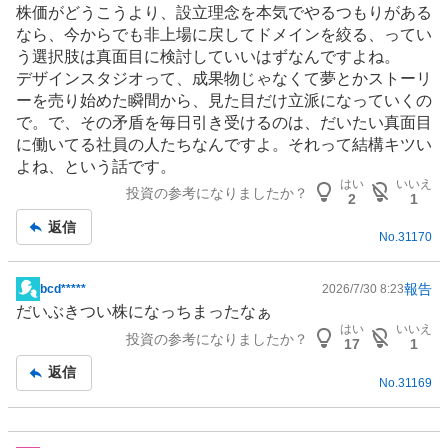
株価がどうこうより、設立理念を本気でやるつもりがある
なら、今からでも非上場に戻してドメインを絞る、ってい
う選択肢は真面目に検討していいはずなんですよね。
デザインスタジオって、成果物じゃなくて夢とかストーリ
ーを売り始めた瞬間から、見た目だけ立派になっていくの
で。で、その矛盾を毎日引き受けるのは、だいたい真面目
に働いてる社員の人たちなんですよ。それって結構キツい
よね、という話です。
はい
いいえ
投資の参考になりましたか？
2
1
返信
No.
31170
報告
bcd*****
2026/7/30 8:23
掲
だいぶきつい株になっちまったなぁ
示
はい
いいえ
投資の参考になりましたか？
板
17
1
記
返信
No.
31169
事