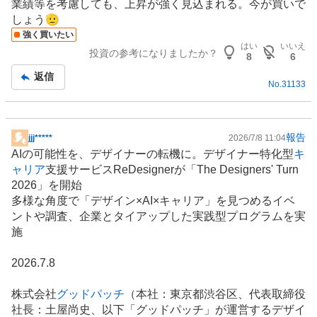
業績等を考慮しても、上昇が強く見込まれる。今が買いで
示
しょう🫡
板
強く買いたい
記
はい
いいえ
投資の参考になりましたか？
事
8
6
返信
No.
31133
報告
jjj*****
2026/7/8 11:04
掲
AIの可能性を、デザイナーの転機に。デザイナー特化型
キ
示
ャリア
支援サービスReDesignerが「The Designers' Turn
板
2026」を開始
記
多様な角度で「デザイン×AI×キャリア」を見つめる
イベ
事
ント
や調査、企業とタイアップした実践型プログラムを実
施
2026.7.8
株式会社
グッドパッチ
（本社：東京都渋谷区、代表取締役
社長：土屋尚史、以下「グッドパッチ」が運営するデザイ