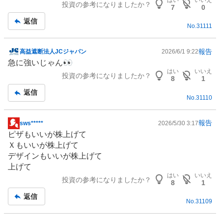
投資の参考になりましたか？
板
7
0
記
返信
No.
31111
事
報告
高益遮断法人JCジャパン
2026/6/1 9:22
掲
急に強いじゃん👀
示
はい
いいえ
投資の参考になりましたか？
板
8
1
記
返信
No.
31110
事
報告
sws*****
2026/5/30 3:17
掲
ピザ
もいいが株上げて
示
Ｘもいいが株上げて
板
デザインもいいが株上げて
記
上げて
事
はい
いいえ
投資の参考になりましたか？
8
1
返信
No.
31109