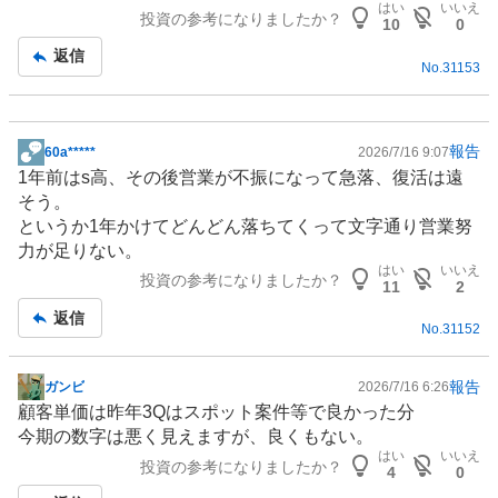
はい
いいえ
投資の参考になりましたか？
記
10
0
事
返信
No.
31153
報告
60a*****
2026/7/16 9:07
掲
1年前はs高、その後営業が不振になって急落、復活は遠
示
そう。
板
というか1年かけてどんどん落ちてくって文字通り営業努
記
力が足りない。
事
はい
いいえ
投資の参考になりましたか？
11
2
返信
No.
31152
報告
ガンビ
2026/7/16 6:26
掲
顧客単価は昨年3Qはスポット案件等で良かった分
示
今期の数字は悪く見えますが、良くもない。
板
はい
いいえ
投資の参考になりましたか？
記
4
0
事