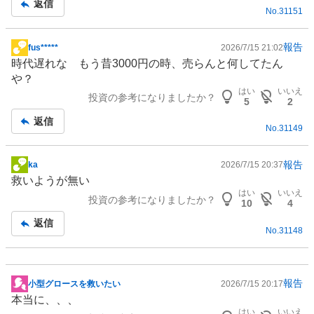
返信
No.
31151
報告
fus*****
2026/7/15 21:02
掲
時代遅れな もう昔3000円の時、売らんと何してたん
示
や？
板
はい
いいえ
投資の参考になりましたか？
記
5
2
事
返信
No.
31149
報告
ka
2026/7/15 20:37
掲
救いようが無い
示
はい
いいえ
投資の参考になりましたか？
板
10
4
記
返信
No.
31148
事
報告
小型グロースを救いたい
2026/7/15 20:17
掲
本当に、、、
示
はい
いいえ