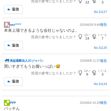
投資の参考になりましたか？
事
12
3
返信
No.
31127
報告
nex*****
2026/6/26 9:46
掲
本来上場できるような会社じゃないのよ。
示
はい
いいえ
投資の参考になりましたか？
板
14
7
記
返信
No.
31125
事
報告
高益遮断法人JCジャパン
2026/6/8 11:37
掲
買いすぎてもうお腹いっぱい😅
示
はい
いいえ
投資の参考になりましたか？
板
9
3
記
返信
No.
31124
事
報告
PPP
2026/6/4 10:29
掲
パッチん
示