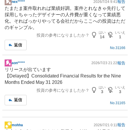
報告
nex*****
2026/7/24 9:41
掲
たまたま案件取れれば業績好調。案件とれなきゃ先行して
示
採用しちゃったデザイナーの人件費が重くなって業績悪
板
化。そればっかりやってる会社だからここへの投資はただ
記
の
ギャンブル
。
事
はい
いいえ
投資の参考になりましたか？
14
1
返信
No.
31166
報告
aon*****
2026/7/23 21:22
掲
リリースが出ています
示
【Delayed】Consolidated Financial Results for the Nine
板
Months Ended May 31 2026
記
はい
いいえ
投資の参考になりましたか？
事
3
3
返信
No.
31165
報告
mohha
2026/7/21 0:11
掲