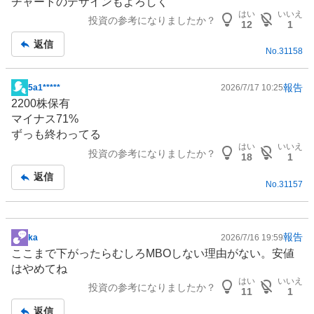
チャートのデザインもよろしく
板
はい
いいえ
投資の参考になりましたか？
記
12
1
事
返信
No.
31158
報告
5a1*****
2026/7/17 10:25
掲
2200株保有
示
マイナス71%
板
ずっも終わってる
記
はい
いいえ
投資の参考になりましたか？
事
18
1
返信
No.
31157
報告
ka
2026/7/16 19:59
掲
ここまで下がったらむしろMBOしない理由がない。安値
示
はやめてね
板
はい
いいえ
投資の参考になりましたか？
記
11
1
事
返信