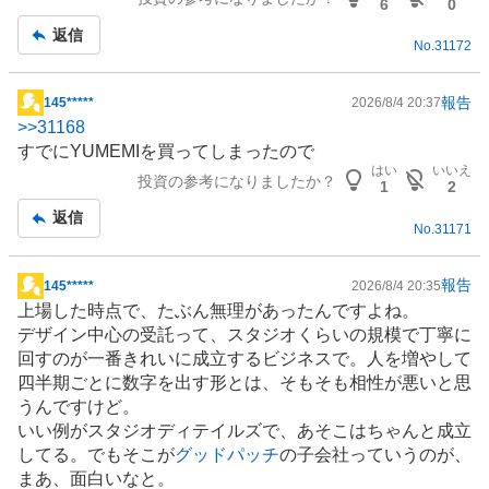
事
6
0
返信
No.
31172
報告
145*****
2026/8/4 20:37
掲
>>
31168
示
すでにYUMEMIを買ってしまったので
板
はい
いいえ
投資の参考になりましたか？
記
1
2
事
返信
No.
31171
報告
145*****
2026/8/4 20:35
掲
上場した時点で、たぶん無理があったんですよね。
示
デザイン中心の受託って、スタジオくらいの規模で丁寧に
板
回すのが一番きれいに成立するビジネスで。人を増やして
記
四半期ごとに数字を出す形とは、そもそも相性が悪いと思
事
うんですけど。
いい例がスタジオディテイルズで、あそこはちゃんと成立
してる。でもそこが
グッドパッチ
の子会社っていうのが、
まあ、面白いなと。