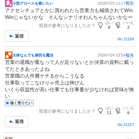
報告
小型グロースを救いたい
2026/7/25 12:27
掲
アクセンチュアとかに買われたら営業力も補填されてWin
示
Winじゃないかな そんなシナリオわんちゃんないかなー
板
はい
いいえ
投資の参考になりましたか？
記
8
2
事
返信
No.
31168
報告
大体なんでも損切る魔法
2026/7/24 23:54
掲
営業の退職が重なって人が足りないとか決算の資料に載っ
示
てたときあったよね
板
営業職の人件費ケチるからこうなる
記
仕事取ってこなけりゃ売上は伸びん
事
いくら収益性が高い仕事でも仕事量が少なければ意味が無
い
強く売りたい
はい
いいえ
投資の参考になりましたか？
11
6
返信
No.
31167