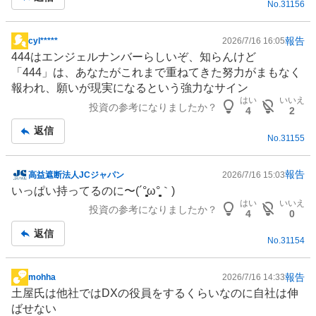
No.
31156
報告
cyl*****
2026/7/16 16:05
掲
444はエンジェルナンバーらしいぞ、知らんけど
示
「444」は、あなたがこれまで重ねてきた努力がまもなく
板
報われ、願いが現実になるという強力なサイン
記
はい
いいえ
投資の参考になりましたか？
事
4
2
返信
No.
31155
報告
高益遮断法人JCジャパン
2026/7/16 15:03
掲
いっぱい持ってるのに〜(´°̥̥̥̥̥̥̥̥ω°̥̥̥̥̥̥̥̥｀)
示
はい
いいえ
投資の参考になりましたか？
板
4
0
記
返信
No.
31154
事
報告
mohha
2026/7/16 14:33
掲
土屋氏は他社ではDXの役員をするくらいなのに自社は伸
示
ばせない
板