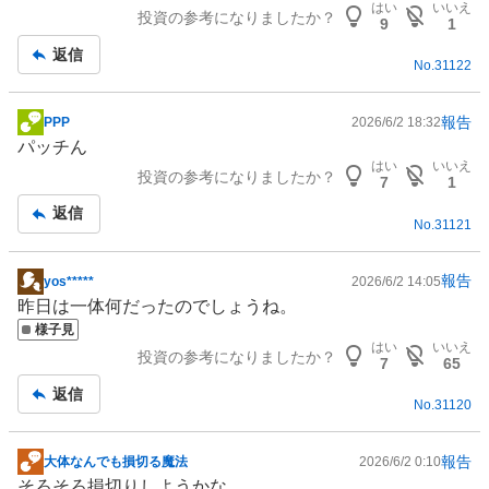
はい
いいえ
投資の参考になりましたか？
板
9
1
記
返信
No.
31122
事
報告
PPP
2026/6/2 18:32
掲
パッチん
示
はい
いいえ
投資の参考になりましたか？
板
7
1
記
返信
No.
31121
事
報告
yos*****
2026/6/2 14:05
掲
昨日は一体何だったのでしょうね。
示
様子見
板
はい
いいえ
投資の参考になりましたか？
記
7
65
事
返信
No.
31120
報告
大体なんでも損切る魔法
2026/6/2 0:10
掲
そろそろ損切りしようかな