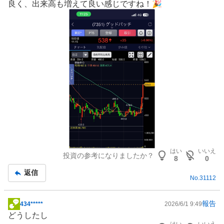
良く、出来高も増えて良い感じですね！🎉
板
記
事
はい
いいえ
投資の参考になりましたか？
8
0
返信
No.
31112
報告
434*****
2026/6/1 9:49
掲
どうしたし
示
はい
いいえ