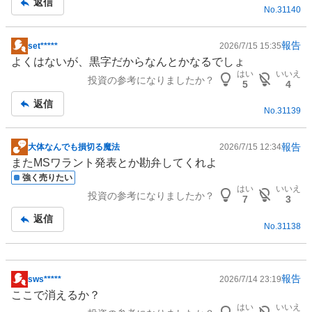
返信
No.
31140
事
報告
set*****
2026/7/15 15:35
掲
よくはないが、黒字だからなんとかなるでしょ
示
はい
いいえ
投資の参考になりましたか？
板
5
4
記
返信
No.
31139
事
報告
大体なんでも損切る魔法
2026/7/15 12:34
掲
またMSワラント発表とか勘弁してくれよ
示
強く売りたい
板
はい
いいえ
投資の参考になりましたか？
記
7
3
事
返信
No.
31138
報告
sws*****
2026/7/14 23:19
掲
ここで消えるか？
示
はい
いいえ