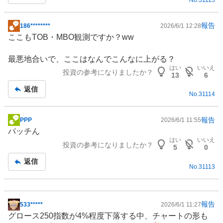
報告
186********
2026/6/1 12:28
掲
ここもTOB・MBO観測ですか？ww
示
板
最悪地合いで、ここはなんでこんなに上がる？
記
はい
いいえ
投資の参考になりましたか？
事
13
6
返信
No.
31114
報告
PPP
2026/6/1 11:55
掲
パッチん
示
はい
いいえ
投資の参考になりましたか？
板
5
0
記
返信
No.
31113
事
報告
533*****
2026/6/1 11:27
掲
グロース250指数が4%程度下落する中、チャートの形も
示