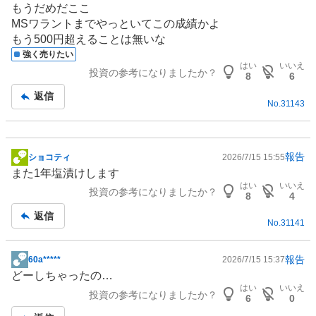
もうだめだここ
板
MSワラントまでやっといてこの成績かよ
記
もう500円超えることは無いな
事
強く売りたい
はい
いいえ
投資の参考になりましたか？
8
6
返信
No.
31143
報告
ショコティ
2026/7/15 15:55
掲
また1年塩漬けします
示
はい
いいえ
投資の参考になりましたか？
板
8
4
記
返信
No.
31141
事
報告
60a*****
2026/7/15 15:37
掲
どーしちゃったの…
示
はい
いいえ
投資の参考になりましたか？
板
6
0
記