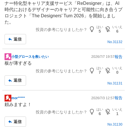
ナー特化型キャリア支援サービス「ReDesigner」は、AI
時代におけるデザイナーのキャリアと可能性に向き合うプ
ロジェクト「The Designers’ Turn 2026」を開始しまし
た。
はい
いいえ
投資の参考になりましたか？
5
6
返信
No.
31132
報告
小型グロースを救いたい
2026/7/7 19:57
掲
板が薄すぎる
示
はい
いいえ
投資の参考になりましたか？
板
7
0
記
返信
No.
31131
事
報告
mor*****
2026/7/3 12:57
掲
頼みますよ！
示
はい
いいえ
投資の参考になりましたか？
板
6
1
記
返信
No.
31130
事