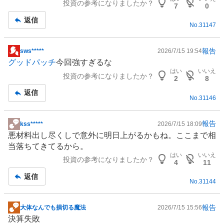
投資の参考になりましたか？
板
7
0
記
返信
No.
31147
事
報告
sws*****
2026/7/15 19:54
掲
グッドパッチ
今回強すぎるな
示
はい
いいえ
投資の参考になりましたか？
板
2
8
記
返信
No.
31146
事
報告
kss*****
2026/7/15 18:09
掲
悪材料出し尽くしで意外に明日上がるかもね。ここまで相
示
当落ちてきてるから。
板
はい
いいえ
投資の参考になりましたか？
記
4
11
事
返信
No.
31144
報告
大体なんでも損切る魔法
2026/7/15 15:56
掲
決算失敗
示