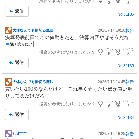
投資の参考になりましたか？
板
2
2
記
返信
No.
31136
事
報告
大体なんでも損切る魔法
2026/7/14 10:16
掲
決算発表前日でこの値動きだと、決算内容やばそうだな
示
強く売りたい
板
はい
いいえ
投資の参考になりましたか？
記
5
5
事
返信
No.
31135
報告
大体なんでも損切る魔法
2026/7/13 14:45
掲
買いたい100％なんだけど、これ早く売りたい奴が買い煽
示
りしてるだけだろ
板
はい
いいえ
投資の参考になりましたか？
記
6
2
事
返信
No.
31134
報告
7ad*****
2026/7/10 16:25
掲