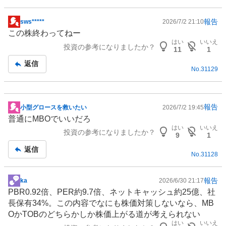
報告
sws*****
2026/7/2 21:10
掲
この株終わってねー
示
はい
いいえ
投資の参考になりましたか？
板
11
1
記
返信
No.
31129
事
報告
小型グロースを救いたい
2026/7/2 19:45
掲
普通にMBOでいいだろ
示
はい
いいえ
投資の参考になりましたか？
板
9
1
記
返信
No.
31128
事
報告
ka
2026/6/30 21:17
掲
PBR0.92倍、PER約9.7倍、ネットキャッシュ約25億、社
示
長保有34%。この内容でなにも株価対策しないなら、MB
板
OかTOBのどちらかしか株価上がる道が考えられない
記
はい
いいえ