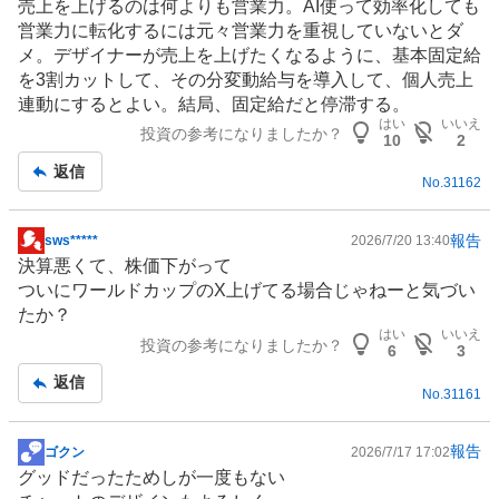
売上を上げるのは何よりも営業力。AI使って効率化しても
示
営業力に転化するには元々営業力を重視していないとダ
板
メ。デザイナーが売上を上げたくなるように、基本固定給
記
を3割カットして、その分変動給与を導入して、個人売上
事
連動にするとよい。結局、固定給だと停滞する。
はい
いいえ
投資の参考になりましたか？
10
2
返信
No.
31162
報告
sws*****
2026/7/20 13:40
掲
決算悪くて、株価下がって
示
ついにワールドカップのX上げてる場合じゃねーと気づい
板
たか？
記
はい
いいえ
投資の参考になりましたか？
事
6
3
返信
No.
31161
報告
ゴクン
2026/7/17 17:02
掲
グッドだったためしが一度もない
示