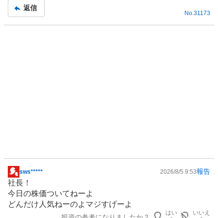
返信
No.
31173
報告
sws*****
2026/8/5 9:53
掲
社長！
示
今日の株価ついてねーよ
板
どんだけ人気ねーのよマジすげーよ
記
はい
いいえ
投資の参考になりましたか？