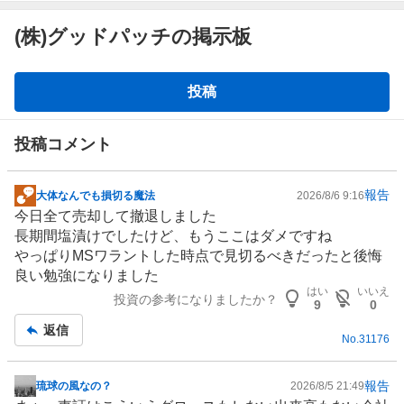
(株)グッドパッチの掲示板
掲
投稿
示
板
投稿コメント
報告
大体なんでも損切る魔法
2026/8/6 9:16
掲
今日全て売却して撤退しました
示
長期間塩漬けでしたけど、もうここはダメですね
板
やっぱりMSワラントした時点で見切るべきだったと後悔
記
良い勉強になりました
事
はい
いいえ
投資の参考になりましたか？
9
0
返信
No.
31176
報告
琉球の風なの？
2026/8/5 21:49
掲