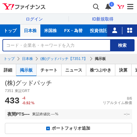
i
ログイン
ID新規取得
主
トップ
日本株
米国株
FX・為替
投資信託
ニュース
な
サ
銘
検索
ー
柄
ビ
を
トップ
日本株
(株)グッドパッチ【7351.T】
掲示板
ス
検
索
詳細
掲示板
チャート
ニュース
株つぶやき
決算
(株)グッドパッチ
7351
東証GRT
433
-4
8/6
リアルタイム株価
-0.92
%
---
夜間PTS
東証終値比
---
%
--:--
ポートフォリオ追加