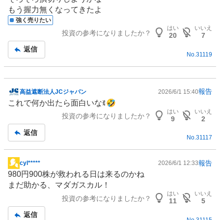
示
もう握力無くなってきたよ
板
強く売りたい
記
はい
いいえ
投資の参考になりましたか？
事
20
7
返信
No.
31119
報告
高益遮断法人JCジャパン
2026/6/1 15:40
掲
これで何か出たら面白いなꉂ🤣
示
はい
いいえ
投資の参考になりましたか？
板
9
2
記
返信
No.
31117
事
報告
cyl*****
2026/6/1 12:33
掲
980円900株が救われる日は来るのかね
示
まだ助かる、マダガスカル！
板
はい
いいえ
投資の参考になりましたか？
記
11
5
事
返信
No.
31115