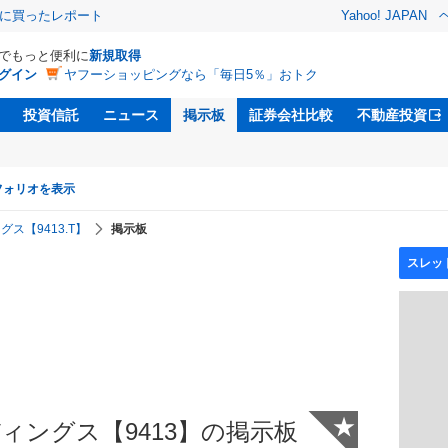
際に買ったレポート
Yahoo! JAPAN
Dでもっと便利に
新規取得
グイン
ヤフーショッピングなら「毎日5％」おトク
投資信託
ニュース
掲示板
証券会社比較
不動産投資
フォリオを表示
ス【9413.T】
掲示板
★
ィングス【9413】の掲示板