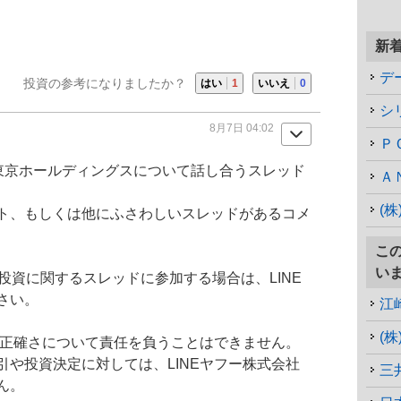
新
デ
投資の参考になりましたか？
はい
1
いいえ
0
シ
8月7日 04:02
Ｐ
テレビ東京ホールディングスについて話し合うスレッド
Ａ
(
ト、もしくは他にふさわしいスレッドがあるコメ
こ
い
、投資に関するスレッドに参加する場合は、LINE
さい。
江
や正確さについて責任を負うことはできません。
や投資決定に対しては、LINEヤフー株式会社
三
ん。