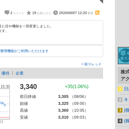
2
19
2026/08/07 12:20
見た目や機能を一部変更しました。
ます。
動整理機能がご利用いただけます
前スレッド
株
優待
企業
ア
3,340
+35(1.06%)
日
前日終値
3,305
（08/06）
キ
始値
3,325
（09:00）
(
高値
3,360
（10:05）
安値
3,310
（09:03）
(