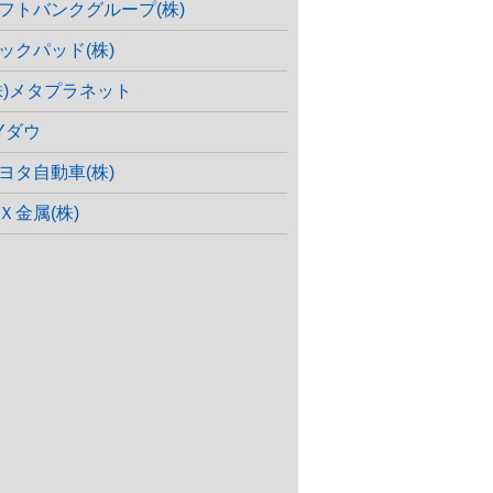
フトバンクグループ(株)
ックパッド(株)
株)メタプラネット
Yダウ
ヨタ自動車(株)
Ｘ金属(株)