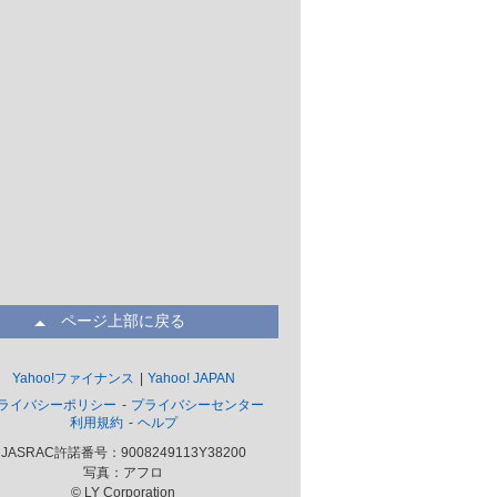
ページ上部に戻る
Yahoo!ファイナンス
Yahoo! JAPAN
ライバシーポリシー
プライバシーセンター
利用規約
ヘルプ
JASRAC許諾番号：9008249113Y38200
写真：アフロ
© LY Corporation