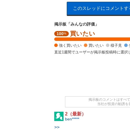
このスレッドにコメントす
掲示板「みんなの評価」
買いたい
強
100
%
く
買
強く買いたい
買いたい
様子見
い
直近1週間でユーザーが掲示板投稿時に選択
た
い
1
0
0
%
掲示板のコメントはすべ
当社が投資の勧誘を
2（最新）
ben*****
>>