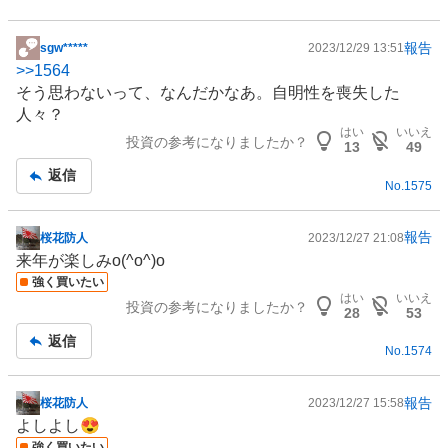
報告
sgw*****
2023/12/29 13:51
掲
>>
1564
示
そう思わないって、なんだかなあ。自明性を喪失した
板
人々？
記
はい
いいえ
投資の参考になりましたか？
事
13
49
返信
No.
1575
報告
桜花防人
2023/12/27 21:08
掲
来年が楽しみo(^o^)o
示
強く買いたい
板
はい
いいえ
投資の参考になりましたか？
記
28
53
事
返信
No.
1574
報告
桜花防人
2023/12/27 15:58
掲
よしよし😍
示
強く買いたい