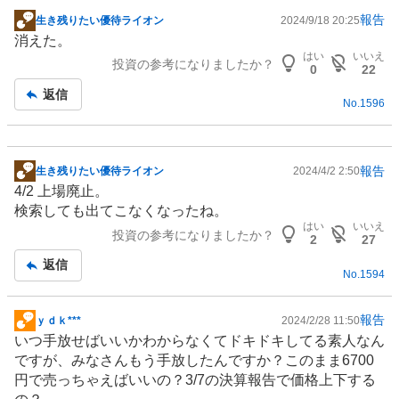
報告
生き残りたい優待ライオン
2024/9/18 20:25
掲
消えた。
示
はい
いいえ
投資の参考になりましたか？
板
0
22
記
返信
No.
1596
事
報告
生き残りたい優待ライオン
2024/4/2 2:50
掲
4/2 上場廃止。
示
検索しても出てこなくなったね。
板
はい
いいえ
投資の参考になりましたか？
記
2
27
事
返信
No.
1594
報告
ｙｄｋ***
2024/2/28 11:50
掲
いつ手放せばいいかわからなくてドキドキしてる素人なん
示
ですが、みなさんもう手放したんですか？このまま6700
板
円で売っちゃえばいいの？3/7の決算報告で価格上下する
記