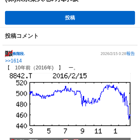
掲
投稿
示
板
投稿コメント
報告
株階段.
2026/2/15 0:28
掲
>>
1614
示
【 10年前（2016年) 】 ー。
板
記
事