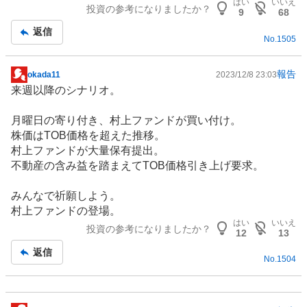
はい
いいえ
投資の参考になりましたか？
9
68
返信
No.
1505
報告
okada11
2023/12/8 23:03
掲
来週以降のシナリオ。
示
板
月曜日の寄り付き、村上ファンドが買い付け。
記
株価はTOB価格を超えた推移。
事
村上ファンドが大量保有提出。
不動産の含み益を踏まえてTOB価格引き上げ要求。
みんなで祈願しよう。
村上ファンドの登場。
はい
いいえ
投資の参考になりましたか？
12
13
返信
No.
1504