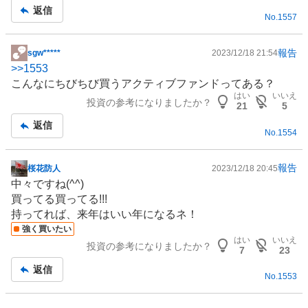
返信
No.
1557
報告
sgw*****
2023/12/18 21:54
掲
>>
1553
示
こんなにちびちび買うアクティブファンドってある？
板
はい
いいえ
投資の参考になりましたか？
記
21
5
事
返信
No.
1554
報告
桜花防人
2023/12/18 20:45
掲
中々ですね(^^)
示
買ってる買ってる!!!
板
持ってれば、来年はいい年になるネ！
記
強く買いたい
事
はい
いいえ
投資の参考になりましたか？
7
23
返信
No.
1553