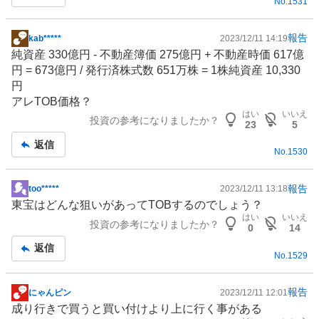
No.
1531
報告
kab*****
2023/12/11 14:19
掲
純資産 330億円 - 不動産簿価 275億円 + 不動産時価 617億
示
円 = 673億円 / 発行済株式数 651万株 = 1株純資産 10,330
板
円
記
アレTOB価格？
事
はい
いいえ
投資の参考になりましたか？
23
5
返信
No.
1530
報告
too*****
2023/12/11 13:18
掲
東宝はどんな狙いがあってTOBするのでしょう？
示
はい
いいえ
投資の参考になりましたか？
板
0
14
記
返信
No.
1529
事
報告
にゃんピン
2023/12/11 12:01
掲
成り行きで買うと買い付けより上に行く事がある
示