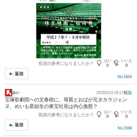
はい
いいえ
投資の参考になりましたか？
0
0
返信
No.
1604
報告
みい
2025/2/13 19:17
掲
宝塚歌劇団への文春砲に、母親とおばが元タカラジェン
示
ヌ、めいも星組生の東宝社長は内心激怒？
板
はい
いいえ
投資の参考になりましたか？
記
0
0
事
返信
No.
1598