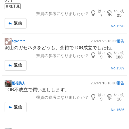
の？
事
様子見
はい
いいえ
投資の参考になりましたか？
7
25
返信
No.
1590
報告
sgw*****
2024/1/25 16:32
掲
沢山のガセネタをどうも、余裕でTOB成立でしたね。
示
はい
いいえ
投資の参考になりましたか？
板
9
188
記
返信
No.
1589
事
報告
桜花防人
2024/1/18 16:30
掲
TOB不成立で買い直しします。
示
はい
いいえ
投資の参考になりましたか？
板
9
16
記
返信
No.
1586
事