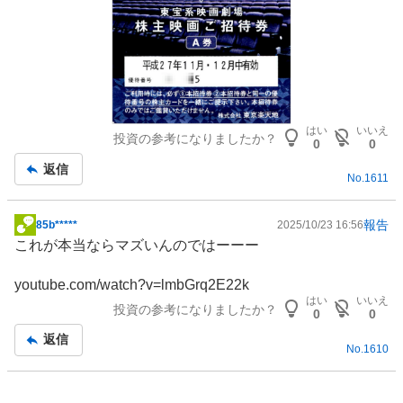
はい
いいえ
投資の参考になりましたか？
0
0
返信
No.
1611
報告
85b*****
2025/10/23 16:56
掲
これが本当ならマズいんのではーーー
示
板
youtube.com/watch?v=lmbGrq2E22k
記
はい
いいえ
投資の参考になりましたか？
事
0
0
返信
No.
1610