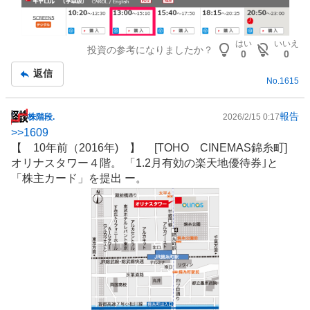
はい
いいえ
投資の参考になりましたか？
0
0
返信
No.
1615
報告
株階段.
2026/2/15 0:17
掲
>>
1609
示
【 10年前（2016年) 】 [TOHO CINEMAS錦糸町]
板
オリナスタワー４階。 「1.2月有効の楽天地優待券｣と
記
「株主カード」を提出 ー。
事