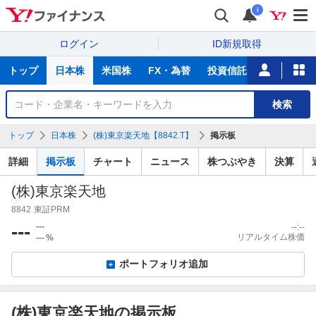
i
ログイン
ID新規取得
主
トップ
日本株
米国株
FX・為替
投資信託
ニュース
な
サ
銘
検索
ー
柄
ビ
を
トップ
日本株
(株)東京楽天地【8842.T】
掲示板
ス
検
索
詳細
掲示板
チャート
ニュース
株つぶやき
決算
(株)東京楽天地
8842
東証PRM
---
---
--:--
リアルタイム株価
---
%
ポートフォリオ追加
(株)東京楽天地の掲示板