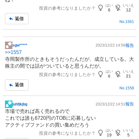
記
はい
いいえ
投資の参考になりましたか？
事
6
12
返信
No.
1561
報告
sgw*****
2023/12/22 14:56
掲
>>
1557
示
寺岡製作所のときもそうだったんだが、成立している。大
板
株主の間では話がついていると思うんだが。
記
はい
いいえ
投資の参考になりましたか？
事
6
21
返信
No.
1558
報告
juhfjkjbg
2023/12/22 14:51
掲
市場で売れば高く売れるので
示
これでは誰も6720円のTOBに応募しない
板
アクティブファンドの買い集めだろう
記
はい
いいえ
投資の参考になりましたか？
事
19
5