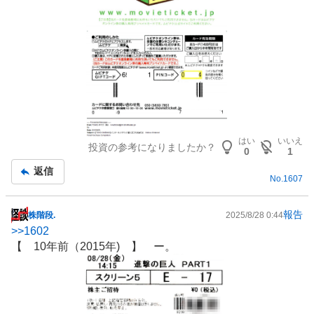
はい
いいえ
投資の参考になりましたか？
0
1
返信
No.
1607
報告
株階段.
2025/8/28 0:44
掲
>>
1602
示
【 10年前（2015年) 】 ー。
板
記
事