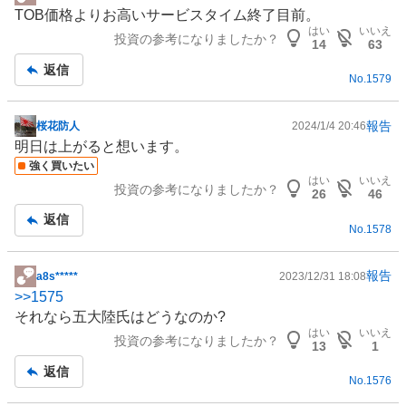
掲
TOB価格よりお高いサービスタイム終了目前。
示
はい
いいえ
投資の参考になりましたか？
板
14
63
記
返信
No.
1579
事
報告
桜花防人
2024/1/4 20:46
掲
明日は上がると想います。
示
強く買いたい
板
はい
いいえ
投資の参考になりましたか？
記
26
46
事
返信
No.
1578
報告
a8s*****
2023/12/31 18:08
掲
>>
1575
示
それなら五大陸氏はどうなのか?
板
はい
いいえ
投資の参考になりましたか？
記
13
1
事
返信
No.
1576