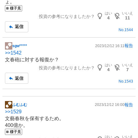
ょ。
事
様子見
はい
いいえ
投資の参考になりましたか？
4
11
返信
No.
1544
報告
sgw*****
2023/12/12 16:11
掲
>>
1542
示
文春砲に対する報復か？
板
はい
いいえ
投資の参考になりましたか？
記
4
7
事
返信
No.
1543
報告
ふむふむ
2023/12/12 16:00
掲
>>
1529
示
文藝春秋を保有するため。
板
400億か。
記
様子見
事
はい
いいえ