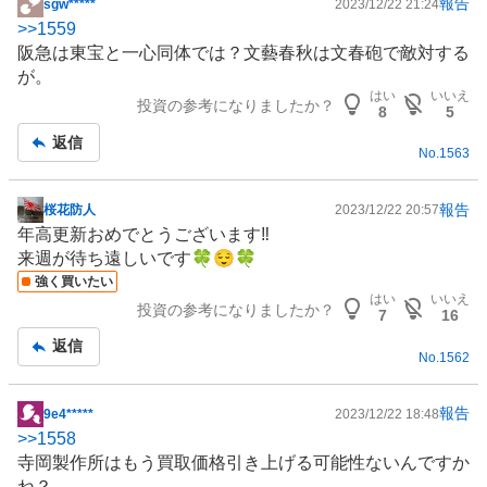
報告
sgw*****
2023/12/22 21:24
掲
>>
1559
示
阪急は東宝と一心同体では？文藝春秋は文春砲で敵対する
板
が。
記
はい
いいえ
投資の参考になりましたか？
事
8
5
返信
No.
1563
報告
桜花防人
2023/12/22 20:57
掲
年高更新おめでとうございます‼️
示
来週が待ち遠しいです🍀😌🍀
板
強く買いたい
記
はい
いいえ
投資の参考になりましたか？
事
7
16
返信
No.
1562
報告
9e4*****
2023/12/22 18:48
掲
>>
1558
示
寺岡製作所はもう買取価格引き上げる可能性ないんですか
板
ね？