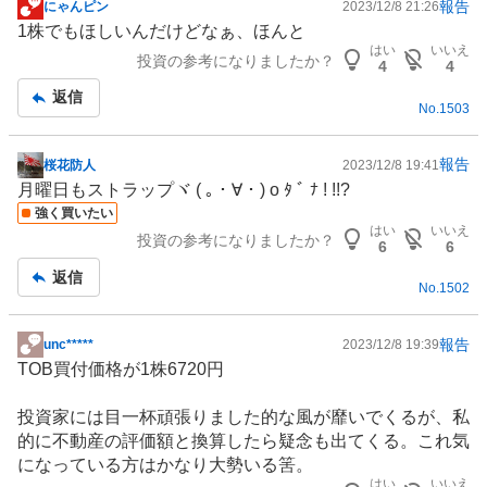
報告
にゃんピン
2023/12/8 21:26
掲
1株でもほしいんだけどなぁ、ほんと
示
はい
いいえ
投資の参考になりましたか？
板
4
4
記
返信
No.
1503
事
報告
桜花防人
2023/12/8 19:41
掲
月曜日もストラップヾ ( ｡ ･ ∀ ･ ) o ﾀ ﾞ ﾅ ! !!?
示
強く買いたい
板
はい
いいえ
投資の参考になりましたか？
記
6
6
事
返信
No.
1502
報告
unc*****
2023/12/8 19:39
掲
TOB買付価格が1株6720円
示
板
投資家には目一杯頑張りました的な風が靡いでくるが、私
記
的に不動産の評価額と換算したら疑念も出てくる。これ気
事
になっている方はかなり大勢いる筈。
はい
いいえ