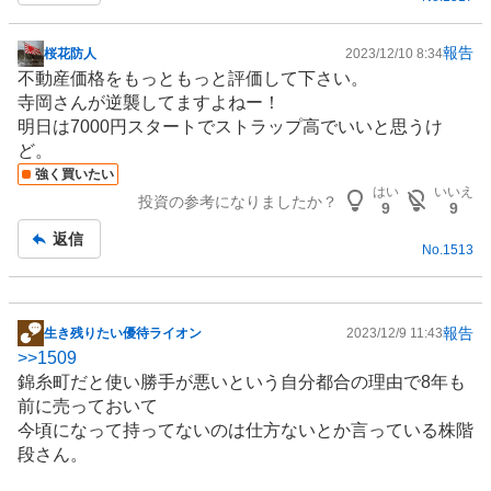
報告
桜花防人
2023/12/10 8:34
掲
不動産価格をもっともっと評価して下さい。
示
寺岡さんが逆襲してますよねー！
板
明日は7000円スタートでストラップ高でいいと思うけ
記
ど。
事
強く買いたい
はい
いいえ
投資の参考になりましたか？
9
9
返信
No.
1513
報告
生き残りたい優待ライオン
2023/12/9 11:43
掲
>>
1509
示
錦糸町だと使い勝手が悪いという自分都合の理由で8年も
板
前に売っておいて
記
今頃になって持ってないのは仕方ないとか言っている株階
事
段さん。