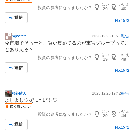
板
はい
いいえ
投資の参考になりましたか？
記
29
46
事
返信
No.
1573
報告
sgw*****
2023/12/26 19:21
掲
今市場でそっーと、買い集めてるのが東宝グループってこ
示
とありえる？
板
はい
いいえ
投資の参考になりましたか？
記
19
49
事
返信
No.
1572
報告
桜花防人
2023/12/25 19:42
掲
よしよし♡⸜(* ॑꒳ ॑* )⸝♡
示
強く買いたい
板
はい
いいえ
投資の参考になりましたか？
記
20
44
事
返信
No.
1571