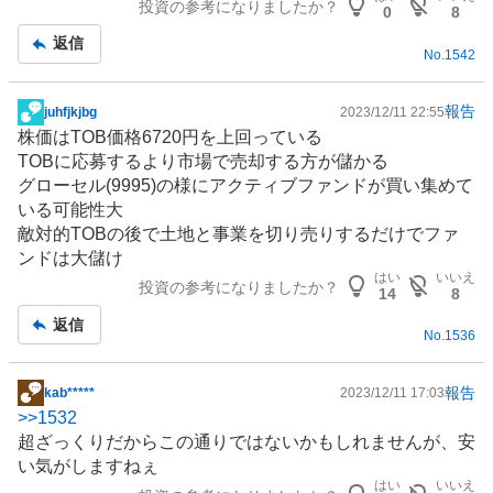
投資の参考になりましたか？
0
8
返信
No.
1542
報告
juhfjkjbg
2023/12/11 22:55
掲
株価はTOB価格6720円を上回っている
示
TOBに応募するより市場で売却する方が儲かる
板
グローセル(9995)の様にアクティブファンドが買い集めて
記
いる可能性大
事
敵対的TOBの後で土地と事業を切り売りするだけでファ
ンドは大儲け
はい
いいえ
投資の参考になりましたか？
14
8
返信
No.
1536
報告
kab*****
2023/12/11 17:03
掲
>>
1532
示
超ざっくりだからこの通りではないかもしれませんが、安
板
い気がしますねぇ
記
はい
いいえ