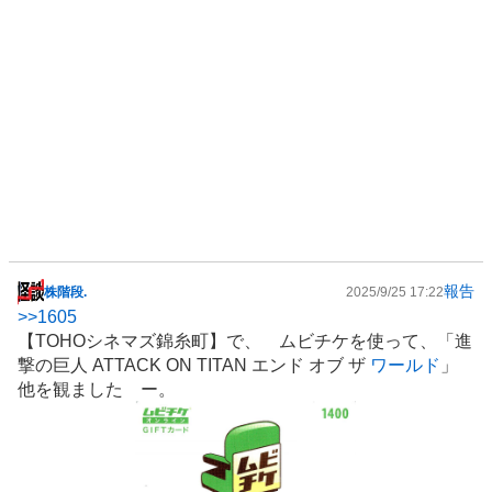
報告
株階段.
2025/9/25 17:22
掲
>>
1605
示
【TOHOシネマズ錦糸町】で、 ムビチケを使って、「進
板
撃の巨人 ATTACK ON TITAN エンド オブ ザ
ワールド
」
記
他を観ました ー。
事