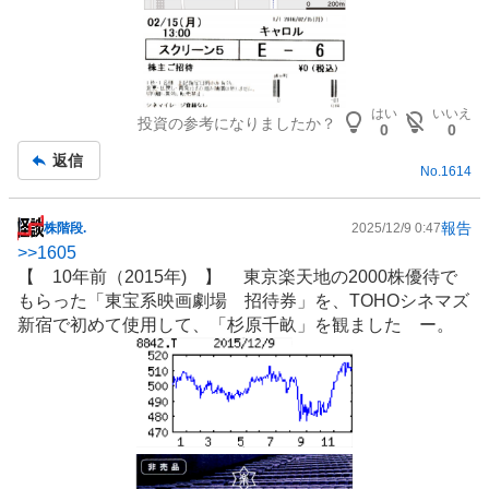
はい
いいえ
投資の参考になりましたか？
0
0
返信
No.
1614
報告
株階段.
2025/12/9 0:47
掲
>>
1605
示
【 10年前（2015年) 】 東京楽天地の2000株優待で
板
もらった「東宝系映画劇場 招待券」を、TOHOシネマズ
記
新宿で初めて使用して、「杉原千畝」を観ました ー。
事