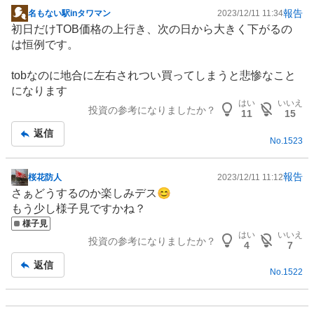
報告
名もない駅inタワマン
2023/12/11 11:34
掲
初日だけTOB価格の上行き、次の日から大きく下がるの
示
は恒例です。
板
記
tobなのに地合に左右されつい買ってしまうと悲惨なこと
事
になります
はい
いいえ
投資の参考になりましたか？
11
15
返信
No.
1523
報告
桜花防人
2023/12/11 11:12
掲
さぁどうするのか楽しみデス😊
示
もう少し様子見ですかね？
板
様子見
記
はい
いいえ
投資の参考になりましたか？
事
4
7
返信
No.
1522