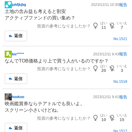
報告
juhfjkjbg
2023/12/11 10:30
掲
土地の含み益も考えると割安
示
アクティブファンドの買い集め？
板
はい
いいえ
投資の参考になりましたか？
記
11
7
事
返信
No.
1521
報告
lov*****
2023/12/11 9:43
掲
なんでTOB価格より上で買う人がいるのですか？
示
はい
いいえ
投資の参考になりましたか？
板
20
3
記
返信
No.
1518
事
報告
hookoo
2023/12/11 9:41
掲
映画鑑賞券ならテアトルでも良いよ。
示
スクリーン小さいけどね。
板
はい
いいえ
投資の参考になりましたか？
記
10
15
事
返信
No.
1517