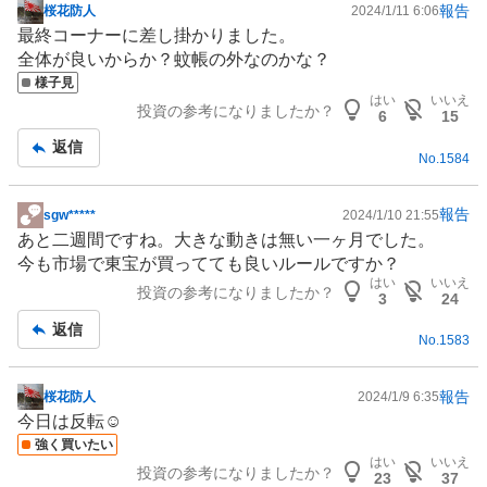
報告
桜花防人
2024/1/11 6:06
掲
最終コーナーに差し掛かりました。
示
全体が良いからか？蚊帳の外なのかな？
板
様子見
記
はい
いいえ
投資の参考になりましたか？
事
6
15
返信
No.
1584
報告
sgw*****
2024/1/10 21:55
掲
あと二週間ですね。大きな動きは無い一ヶ月でした。
示
今も市場で東宝が買ってても良いルールですか？
板
はい
いいえ
投資の参考になりましたか？
記
3
24
事
返信
No.
1583
報告
桜花防人
2024/1/9 6:35
掲
今日は反転☺
示
強く買いたい
板
はい
いいえ
投資の参考になりましたか？
記
23
37