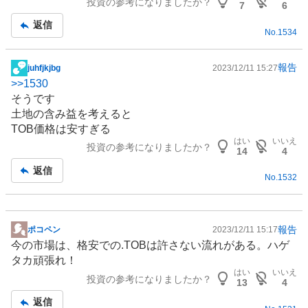
投資の参考になりましたか？
事
7
6
返信
No.
1534
報告
juhfjkjbg
2023/12/11 15:27
掲
>>
1530
示
そうです
板
土地の含み益を考えると
記
TOB価格は安すぎる
事
はい
いいえ
投資の参考になりましたか？
14
4
返信
No.
1532
報告
ポコペン
2023/12/11 15:17
掲
今の市場は、格安での.TOBは許さない流れがある。ハゲ
示
タカ頑張れ！
板
はい
いいえ
投資の参考になりましたか？
記
13
4
事
返信