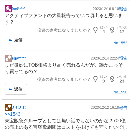
報告
9e4*****
2023/12/16 8:10
掲
アクティブファンドの大量報告っていつ頃出ると思いま
示
す？
板
はい
いいえ
投資の参考になりましたか？
記
4
17
事
返信
No.
1552
報告
sgw*****
2023/12/14 22:24
掲
まだ微妙にTOB価格より高く売れるんだが、誰かこっそ
示
り買ってるの？
板
はい
いいえ
投資の参考になりましたか？
記
9
23
事
返信
No.
1550
報告
ふむふむ
2023/12/12 16:18
掲
>>
1543
示
東宝阪急グループとしては無い話でもないのかな？700億
板
の売上のある宝塚歌劇団はコストを掛けても守りたいでし
記