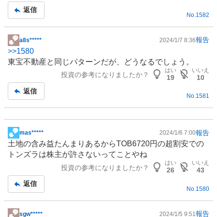
事
返信
No.
1582
報告
a8s*****
2024/1/7 8:36
掲
>>
1580
示
東宝不動産と同じパターンだが、どうなるでしょう。
板
はい
いいえ
投資の参考になりましたか？
記
19
10
事
返信
No.
1581
報告
mas*****
2024/1/6 7:00
掲
土地の含み益たんまりあるからTOB6720円の超割安での
示
トンズラは株主が許さないってことやね
板
はい
いいえ
投資の参考になりましたか？
記
26
43
事
返信
No.
1580
報告
sgw*****
2024/1/5 9:51