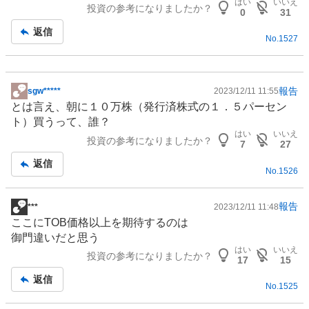
はい
いいえ
投資の参考になりましたか？
板
0
31
記
返信
No.
1527
事
報告
sgw*****
2023/12/11 11:55
掲
とは言え、朝に１０万株（発行済株式の１．５パーセン
示
ト）買うって、誰？
板
はい
いいえ
投資の参考になりましたか？
記
7
27
事
返信
No.
1526
報告
***
2023/12/11 11:48
掲
ここにTOB価格以上を期待するのは
示
御門違いだと思う
板
はい
いいえ
投資の参考になりましたか？
記
17
15
事
返信
No.
1525