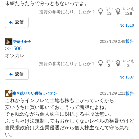
未練たらたらでみっともないっすよ。
はい
いいえ
投資の参考になりましたか？
13
126
返信
No.
1510
報告
空売り王子
2023/12/9 2:49
掲
>>
1506
示
オツカレ
板
はい
いいえ
投資の参考になりましたか？
記
2
2
事
返信
No.
1507
報告
生き残りたい優待ライオン
2023/12/9 1:21
掲
これからインフレで土地も株も上がっていくから
示
安いうちに買い叩いておこうって魂胆だよね。
板
でも残念ながら個人株主に対抗する手段は無い。
記
ぶっちゃけ法規制してもおかしくないレベルの横暴だけど
事
自民党政府は大企業優遇だから個人株主なんて守る気な
い。