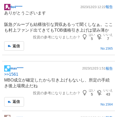
報告
9e4*****
2023/12/23 12:22
掲
ありがとうございます
示
板
阪急グループも結構強引な買収あるって聞くしなぁ。ここ
記
も村上ファンド出てきてもTOB価格引き上げは望み薄か
事
はい
いいえ
投資の参考になりましたか？
5
7
返信
No.
1565
報告
mas*****
2023/12/23 1:51
掲
>>
1561
示
MBO成立が確定したから引き上げもないし、所定の手続
板
き後上場廃止だね
記
はい
いいえ
投資の参考になりましたか？
事
5
43
返信
No.
1564